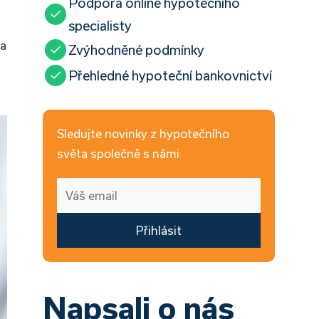
Podpora online hypotečního
specialisty
 a
Zvýhodněné podmínky
Přehledné hypoteční bankovnictví
Sledujte novinky z hypotečního
světa společně s námi
Přihlásit
Napsali o nás