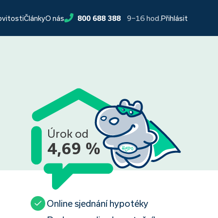
9−16 hod.
ovitosti
Články
O nás
800 688 388
Přihlásit
Úrok od
4,69 %
Online sjednání hypotéky