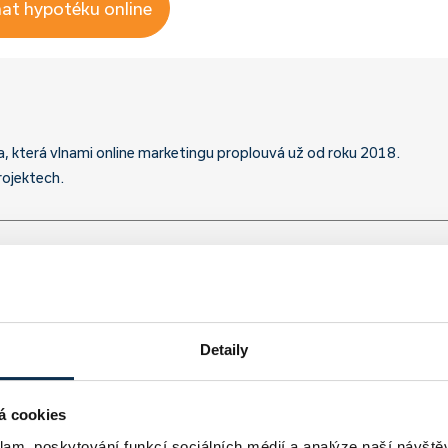
nat hypotéku online
a, která vlnami online marketingu proplouvá už od roku 2018.
rojektech.
Detaily
á cookies
klam, poskytování funkcí sociálních médií a analýze naší návšt