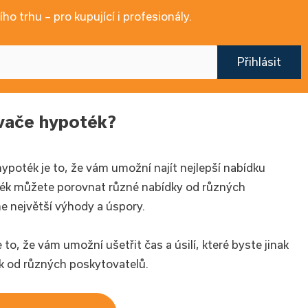
ho trhu – pro kupující i profesionály.
Přihlásit
ávače hypoték?
poték je to, že vám umožní najít nejlepší nabídku
ték můžete porovnat různé nabídky od různých
ne největší výhody a úspory.
o, že vám umožní ušetřit čas a úsilí, které byste jinak
ek od různých poskytovatelů.