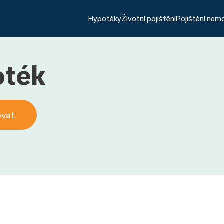
Hypotéky
Životní pojištění
Pojištění nem
oték
ovat