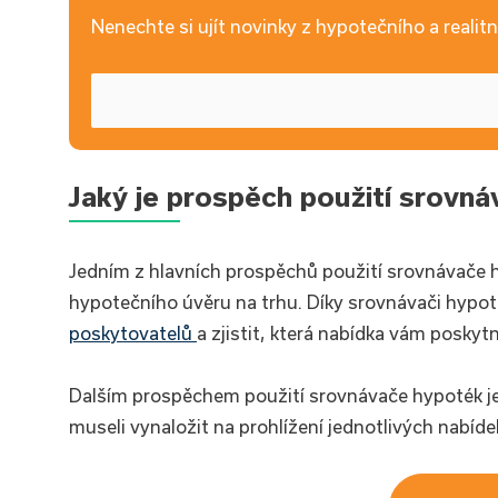
Nenechte si ujít novinky z hypotečního a realitní
Jaký je prospěch použití srovn
Jedním z hlavních prospěchů použití srovnávače hy
hypotečního úvěru na trhu. Díky srovnávači hypo
poskytovatelů
a zjistit, která nabídka vám poskyt
Dalším prospěchem použití srovnávače hypoték je t
museli vynaložit na prohlížení jednotlivých nabíd