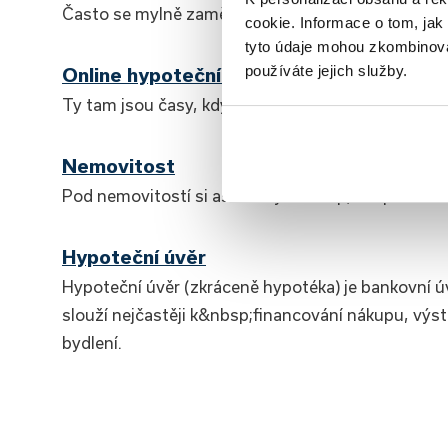
Často se mylně zaměňuje s výrazem „srovnávač“ 
cookie. Informace o tom, jak
tyto údaje mohou zkombinovat
používáte jejich služby.
Online hypoteční specialisté
Ty tam jsou časy, kdy jste kvůli žádosti o úvěr mu
Nemovitost
Pod nemovitostí si asi každý z&nbsp;nás představ
Hypoteční úvěr
Hypoteční úvěr (zkráceně hypotéka) je bankovní 
slouží nejčastěji k&nbsp;financování nákupu, výs
bydlení.