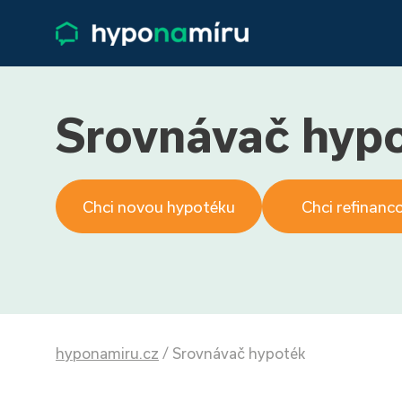
Srovnávač hyp
Chci novou hypotéku
Chci refinanc
hyponamiru.cz
/
Srovnávač hypoték