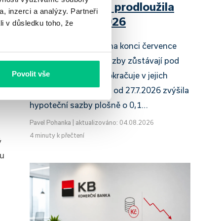
Raiffeisenbank prodloužila
, inzerci a analýzy. Partneři
slevu do 6.9.2026
li v důsledku toho, že
Český hypoteční trh na konci července
.
2026 potvrzuje, že sazby zůstávají pod
Povolit vše
tlakem a část bank pokračuje v jejich
růstu. UniCredit Bank od 27.7.2026 zvýšila
hypoteční sazby plošně o 0,1…
Pavel Pohanka
|
aktualizováno: 04.08.2026
4 minuty k přečtení
ý
mu