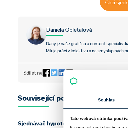
Chci sjed
Daniela Opletalová
Dany je naše grafička a content specialistk
Miluje práci v kolektivu a na smysluplných p
Sdílet na
Související pojmy
Souhlas
Tato webová stránka použív
Sjednávač hypoték
K personalizaci obsahu a re