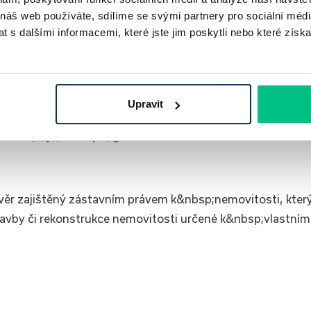
hypoték.
 náš web používáte, sdílíme se svými partnery pro sociální média
 s dalšími informacemi, které jste jim poskytli nebo které získa
seli obíhat banky a prosit je o nabídku úvěrových možností
Upravit
í dům, byt, chalupu, garáž.
úvěr zajištěný zástavním právem k&nbsp;nemovitosti, kter
tavby či rekonstrukce nemovitosti určené k&nbsp;vlastní