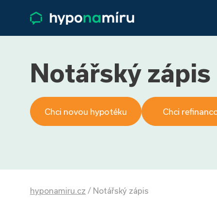
Notářský zápis
Chci novou hypotéku
Chci refinanc
hyponamiru.cz
/
Notářský zápis