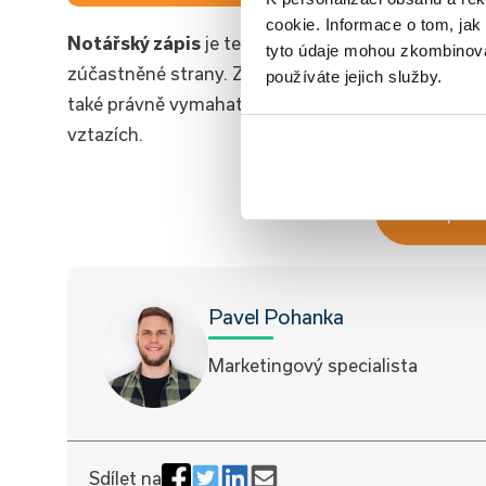
cookie. Informace o tom, jak
Notářský zápis
je tedy nejen důležitým právním n
tyto údaje mohou zkombinovat
zúčastněné strany. Zajišťuje, že všechny dohodn
používáte jejich služby.
také právně vymahatelné, což je klíčové zejména 
vztazích.
Chci spočí
Pavel Pohanka
Marketingový specialista
Sdílet na