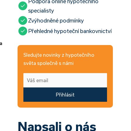
Podpora online hypotečního
specialisty
o
Zvýhodněné podmínky
Přehledné hypoteční bankovnictví
a
Sledujte novinky z hypotečního
světa společně s námi
Přihlásit
Napsali o nás