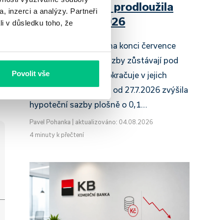
Raiffeisenbank prodloužila
, inzerci a analýzy. Partneři
slevu do 6.9.2026
li v důsledku toho, že
Český hypoteční trh na konci července
2026 potvrzuje, že sazby zůstávají pod
Povolit vše
tlakem a část bank pokračuje v jejich
růstu. UniCredit Bank od 27.7.2026 zvýšila
hypoteční sazby plošně o 0,1…
Pavel Pohanka
|
aktualizováno: 04.08.2026
4 minuty k přečtení