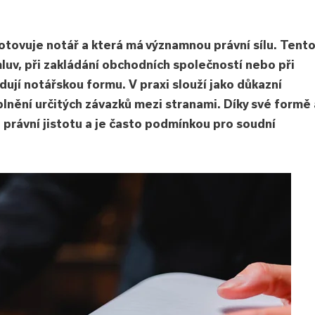
hotovuje notář a která má významnou právní sílu. Tent
luv, při zakládání obchodních společností nebo při
dují notářskou formu. V praxi slouží jako důkazní
ění určitých závazků mezi stranami. Díky své formě 
právní jistotu a je často podmínkou pro soudní