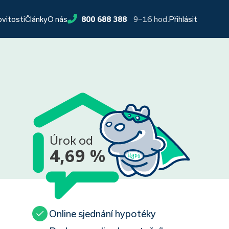
9−16 hod.
ovitosti
Články
O nás
800 688 388
Přihlásit
Úrok od
4,69 %
Online sjednání hypotéky