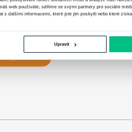
 náš web používáte, sdílíme se svými partnery pro sociální média
ástrojem, ale i
garantem
právní jistoty pro všechny
 s dalšími informacemi, které jste jim poskytli nebo které získa
uté podmínky jsou nejen srozumitelně zaznamenány, ale
při složitějších transakcích a dlouhodobých smluvních
Upravit
tat hypotéku online