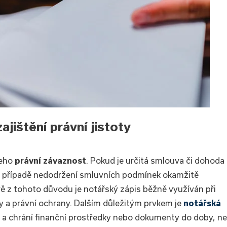
jištění právní jistoty
jeho
právní závaznost
. Pokud je určitá smlouva či dohoda
v případě nedodržení smluvních podmínek okamžitě
vě z tohoto důvodu je notářský zápis běžně využíván při
y a právní ochrany. Dalším důležitým prvkem je
notářská
u a chrání finanční prostředky nebo dokumenty do doby, n