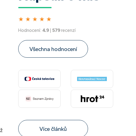
★
★
★
★
★
Hodnocení:
4.9
|
579
recenzí
Všechna hodnocení
Více článků
ež