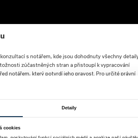
su
konzultací s notářem, kde jsou dohodnuty všechny detail
tožnosti zúčastněných stran a přistoupí k vypracování
ed notářem, který potvrdí jeho pravost. Pro určité právní
jako je například
stavební úřad
.
ho trhu – pro kupující i profesionály.
Detaily
Přihlásit
á cookies
klam, poskytování funkcí sociálních médií a analýze naší návšt