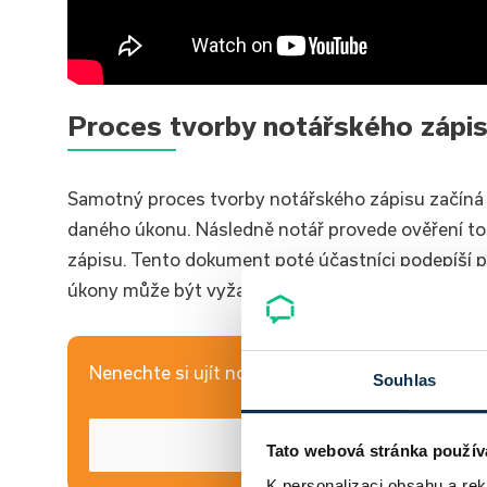
Proces tvorby notářského zápi
Samotný proces tvorby notářského zápisu začíná 
daného úkonu. Následně notář provede ověření to
zápisu. Tento dokument poté účastníci podepíší př
úkony může být vyžadováno i povolení od úřadů,
Nenechte si ujít novinky z hypotečního a realitní
Souhlas
Tato webová stránka použív
K personalizaci obsahu a re