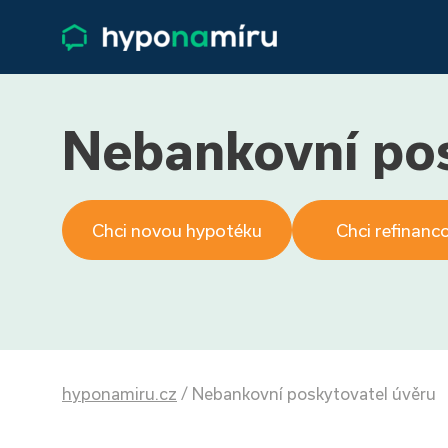
Nebankovní pos
Chci novou hypotéku
Chci refinanc
hyponamiru.cz
/
Nebankovní poskytovatel úvěru