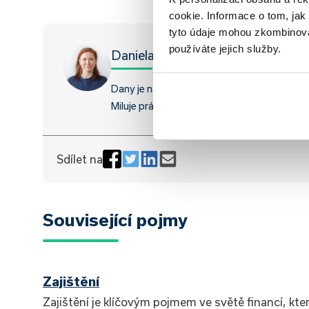
cookie. Informace o tom, jak
tyto údaje mohou zkombinovat
používáte jejich služby.
Daniela Opletalová
Dany je naše grafička a content specialistk
Miluje práci v kolektivu a na smysluplných p
Sdílet na
Související pojmy
Zajištění
Zajištění je klíčovým pojmem ve světě financí, kt