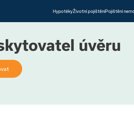
Hypotéky
Životní pojištění
Pojištění nem
kytovatel úvěru
ovat