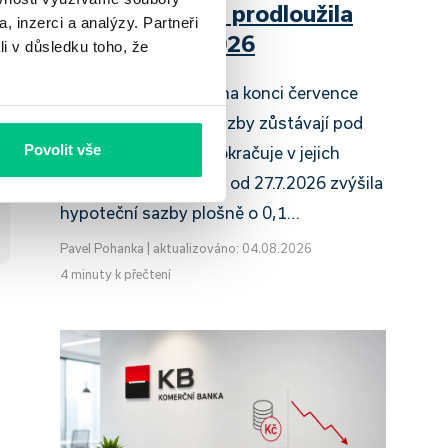
Raiffeisenbank prodloužila
, inzerci a analýzy. Partneři
slevu do 6.9.2026
li v důsledku toho, že
Český hypoteční trh na konci července
2026 potvrzuje, že sazby zůstávají pod
Povolit vše
tlakem a část bank pokračuje v jejich
růstu. UniCredit Bank od 27.7.2026 zvýšila
hypoteční sazby plošně o 0,1…
Pavel Pohanka
|
aktualizováno: 04.08.2026
4 minuty k přečtení