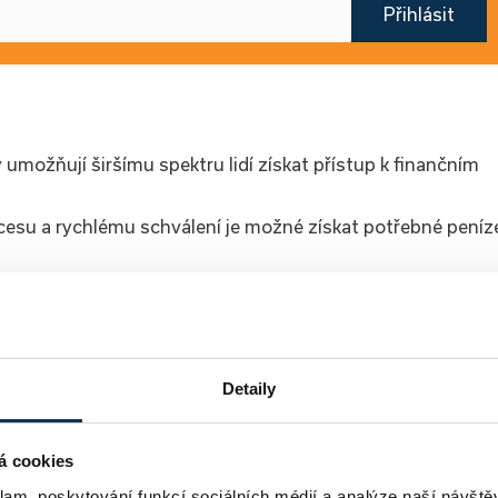
Přihlásit
možňují širšímu spektru lidí získat přístup k finančním
esu a rychlému schválení je možné získat potřebné peníz
mínky individuálním potřebám klienta může být velmi
 výhody, je důležité zvážit i potenciální rizika a provést
Detaily
akéhokoli finančního závazku.
á cookies
tat hypotéku online
klam, poskytování funkcí sociálních médií a analýze naší návšt