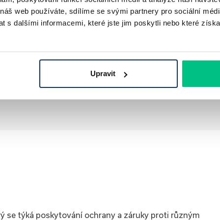
 náš web používáte, sdílíme se svými partnery pro sociální média
 s dalšími informacemi, které jste jim poskytli nebo které získa
a, která vlnami online marketingu proplouvá už od roku 2018.
Upravit
rojektech.
erý se týká poskytování ochrany a záruky proti různým