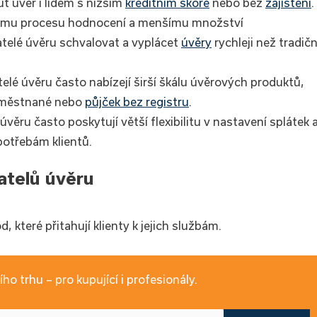
t úvěr i lidem s nižším
kreditním skóre
nebo bez
zajištění
.
ímu procesu hodnocení a menšímu množství
telé úvěru schvalovat a vyplácet
úvěry
rychleji než tradičn
lé úvěru často nabízejí širší škálu úvěrových produktů,
zaměstnané nebo
půjček bez registru
.
věru často poskytují větší flexibilitu v nastavení splátek 
potřebám klientů.
telů úvěru
 které přitahují klienty k jejich službám.
ho trhu – pro kupující i profesionály.