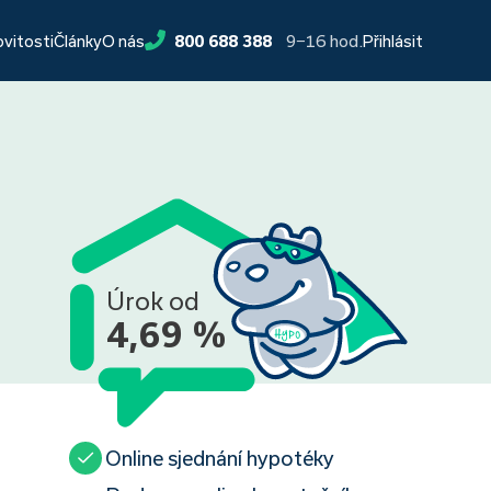
9−16 hod.
ovitosti
Články
O nás
800 688 388
Přihlásit
Úrok od
4,69 %
Online sjednání hypotéky