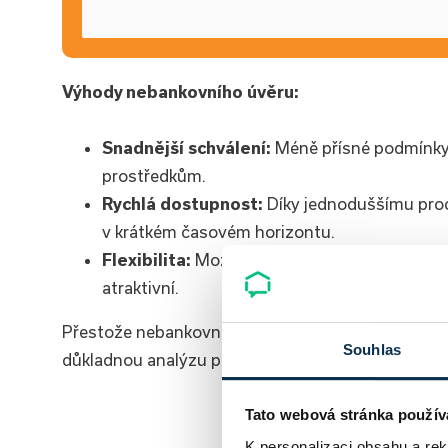
Výhody nebankovního úvěru:
Snadnější schválení:
Méně přísné podmínky u
prostředkům.
Rychlá dostupnost:
Díky jednoduššímu proc
v krátkém časovém horizontu.
Flexibilita:
Možnost přizpůsobit úvěrové pod
atraktivní.
Přestože nebankovní
poskytovatelé
úvěru nabízejí
Souhlas
důkladnou analýzu podmínek úvěru před přijetím j
Tato webová stránka použív
Chci spočí
K personalizaci obsahu a re