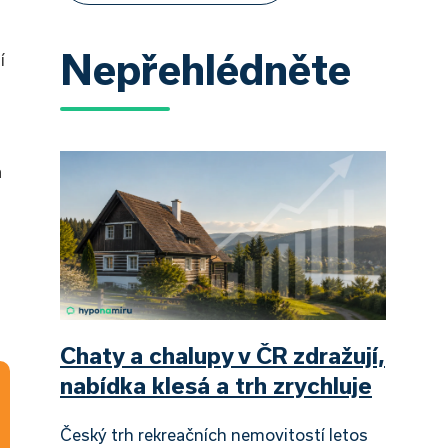
Nepřehlédněte
í
a
Chaty a chalupy v ČR zdražují,
nabídka klesá a trh zrychluje
Český trh rekreačních nemovitostí letos