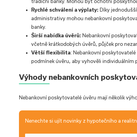
tradiční banky. Mohou být ochotni poskytnou
Rychlé schválení a výplaty:
Díky jednodušš
administrativy mohou nebankovní poskytova
banky.
Širší nabídka úvěrů:
Nebankovní poskytovate
včetně krátkodobých úvěrů, půjček pro ne
Větší flexibilita
: Nebankovní poskytovatelé ú
podmínek úvěru, aby vyhověli individuálním 
Výhody nebankovních poskytova
Nebankovní poskytovatelé úvěru mají několik výhod,
Nenechte si ujít novinky z hypotečního a realitní