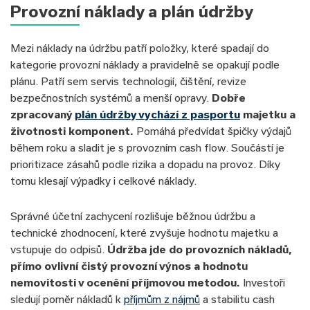
Provozní náklady a plán údržby
Mezi náklady na údržbu patří položky, které spadají do
kategorie provozní náklady a pravidelně se opakují podle
plánu. Patří sem servis technologií, čištění, revize
bezpečnostních systémů a menší opravy.
Dobře
zpracovaný
plán údržby vychází z pasportu
majetku a
životnosti komponent.
Pomáhá předvídat špičky výdajů
během roku a sladit je s provozním cash flow. Součástí je
prioritizace zásahů podle rizika a dopadu na provoz. Díky
tomu klesají výpadky i celkové náklady.
Správné účetní zachycení rozlišuje běžnou údržbu a
technické zhodnocení, které zvyšuje hodnotu majetku a
vstupuje do odpisů.
Údržba jde do provozních nákladů,
přímo ovlivní čistý provozní výnos a hodnotu
nemovitosti v ocenění příjmovou metodou.
Investoři
sledují poměr nákladů k
příjmům z nájmů
a stabilitu cash