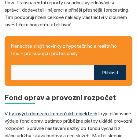
flow. Transparentní reporty usnadňují vyjednávání se
správci, dodavateli i nájemci a přináší přesnější forecasting.
Tím podporují řízení celkové náklady vlastnictví v dlouhém
investičním horizontu efektivně.
Nenechte si ujít novinky z hypotečního a realitního
trhu – pro kupující i profesionály.
Přihlásit
Fond oprav a provozní rozpočet
V
bytových domech i komerčních objektech
kryje plánované
výdaje fond oprav, zatímco průběžné platby ukládá provozní
rozpočet. Správné nastavení sazby do fondu vychází z
plánu údržby, stavu budovy a cen služeb. Majitel sleduje