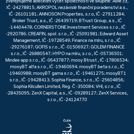
zveřejňujeme abecední výčet společností ve skupině: Able.cz,
IČ -24278815; AKROPOL nezávislé finanční poradenství a.s.,
IČ -26101181; ANNOSON Properties, s.r.o, IČ -27911284;
Broker Trust, a.s., IČ -26439719; BTrust Group, a.s., IČ
-14404478; CORNERSTONE Investment Services s.r.o., IČ
-2920786; CREAFIN, spol. s r.o., IČ -25091981; Edward Asset
Management, IČ -19728549; Finance na míru, s.r.o., IČ
-29276187; GOFIS s.r.o., IČ -01506927; GOLEM FINANCE
s.r.o., IČ -26880547; HYPO na míru, s.r.o., IČ -05736501;
Mindee app s.r.o., IČ -06437877; mooy Btrust , IČ -17806534;
mooyBT alfa s.r.o., IČ -19460694; mooyBT beta s.r.o., IČ
-19460988; mooyBT gama s.r.o., IČ -19461275; mooyBT1
s.r.o., IČ -19428413; Sophia Finance, s.r.o., IČ -25604856;
Sophia Kilcullen Limited, Reg. Č -350084; VHI, s.r.o., IČ
-28435095; ZenX Capital, a.s., IČ -09289127; ZenX Services,
s.r.o., IČ -24124770