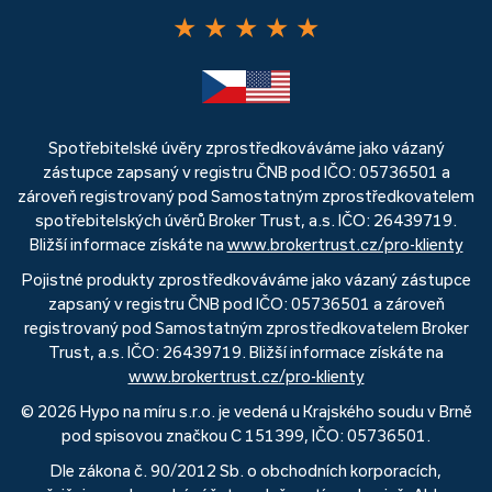
★
★
★
★
★
Spotřebitelské úvěry zprostředkováváme jako vázaný
zástupce zapsaný v registru ČNB pod IČO: 05736501 a
zároveň registrovaný pod Samostatným zprostředkovatelem
spotřebitelských úvěrů Broker Trust, a.s. IČO: 26439719.
Bližší informace získáte na
www.brokertrust.cz/pro-klienty
Pojistné produkty zprostředkováváme jako vázaný zástupce
zapsaný v registru ČNB pod IČO: 05736501 a zároveň
registrovaný pod Samostatným zprostředkovatelem Broker
Trust, a.s. IČO: 26439719. Bližší informace získáte na
www.brokertrust.cz/pro-klienty
© 2026 Hypo na míru s.r.o. je vedená u Krajského soudu v Brně
pod spisovou značkou C 151399, IČO: 05736501.
Dle zákona č. 90/2012 Sb. o obchodních korporacích,