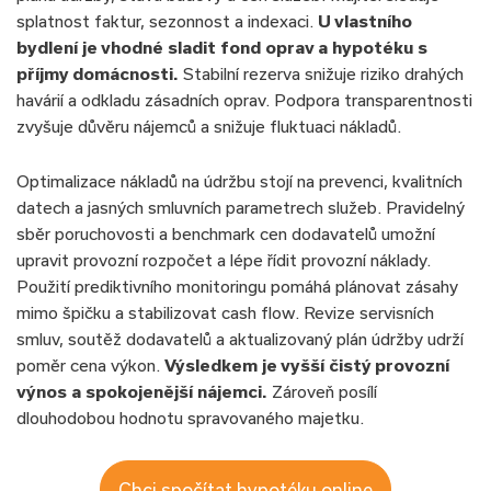
splatnost faktur, sezonnost a indexaci.
U vlastního
bydlení je vhodné sladit fond oprav a hypotéku s
příjmy domácnosti.
Stabilní rezerva snižuje riziko drahých
havárií a odkladu zásadních oprav. Podpora transparentnosti
zvyšuje důvěru nájemců a snižuje fluktuaci nákladů.
Optimalizace nákladů na údržbu stojí na prevenci, kvalitních
datech a jasných smluvních parametrech služeb. Pravidelný
sběr poruchovosti a benchmark cen dodavatelů umožní
upravit provozní rozpočet a lépe řídit provozní náklady.
Použití prediktivního monitoringu pomáhá plánovat zásahy
mimo špičku a stabilizovat cash flow. Revize servisních
smluv, soutěž dodavatelů a aktualizovaný plán údržby udrží
poměr cena výkon.
Výsledkem je vyšší čistý provozní
výnos a spokojenější nájemci.
Zároveň posílí
dlouhodobou hodnotu spravovaného majetku.
Chci spočítat hypotéku online