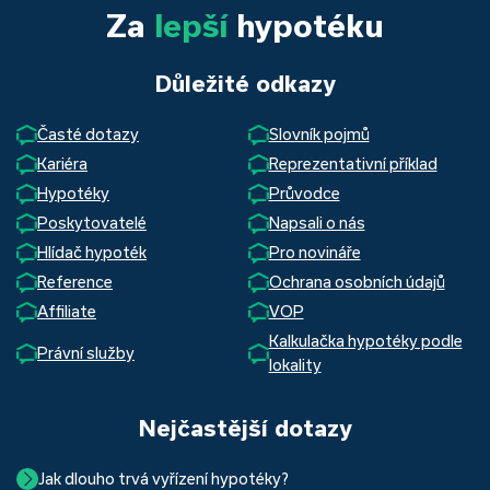
Za
lepší
hypotéku
Důležité odkazy
Časté dotazy
Slovník pojmů
Kariéra
Reprezentativní příklad
Hypotéky
Průvodce
Poskytovatelé
Napsali o nás
Hlídač hypoték
Pro novináře
Reference
Ochrana osobních údajů
Affiliate
VOP
Kalkulačka hypotéky podle
Právní služby
lokality
Nejčastější dotazy
Jak dlouho trvá vyřízení hypotéky?