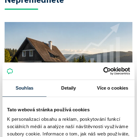
Souhlas
Detaily
Více o cookies
Chaty a chalupy v ČR zdražují, nabídka
klesá a trh zrychluje
Tato webová stránka používá cookies
K personalizaci obsahu a reklam, poskytování funkcí
Český trh rekreačních nemovitostí letos ukazuje nečekanou
sociálních médií a analýze naší návštěvnosti využíváme
odolnost. Chaty a chalupy podle čerstvých dat za poslední
soubory cookie. Informace o tom, jak náš web používáte,