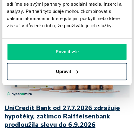
2 roky zdražily o 21,8 %, zároveň ale výrazně ubylo nabídek
sdílíme se svými partnery pro sociální média, inzerci a
analýzy. Partneři tyto údaje mohou zkombinovat s
a prodejní tempo…
dalšími informacemi, které jste jim poskytli nebo které
Pavel Pohanka
|
aktualizováno: 04.08.2026
získali v důsledku toho, že používáte jejich služby.
Povolit vše
Upravit
UniCredit Bank od 27.7.2026 zdražuje
hypotéky, zatímco Raiffeisenbank
prodloužila slevu do 6.9.2026