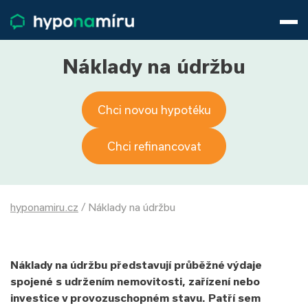
Hypotéky
Životní pojištění
Pojištění nemovitosti
Náklady na údržbu
Články
O nás
Chci novou hypotéku
800 688 388
9−16 hod.
Přihlásit
Chci refinancovat
hyponamiru.cz
/
Náklady na údržbu
Náklady na údržbu představují průběžné výdaje
spojené s udržením nemovitosti, zařízení nebo
investice v provozuschopném stavu. Patří sem