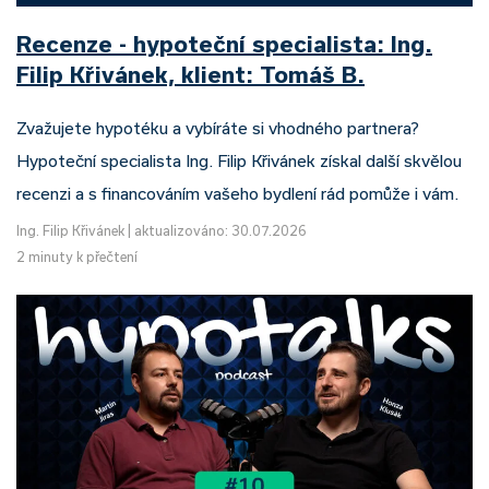
Recenze - hypoteční specialista: Ing.
Filip Křivánek, klient: Tomáš B.
Zvažujete hypotéku a vybíráte si vhodného partnera?
Hypoteční specialista Ing. Filip Křivánek získal další skvělou
recenzi a s financováním vašeho bydlení rád pomůže i vám.
Ing. Filip Křivánek
|
aktualizováno: 30.07.2026
2 minuty k přečtení