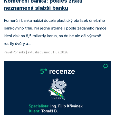
Komerční banka: pokles zisku
neznamená slabší banku
Komerční banka nabízí docela plastický obrázek dnešního
bankovního trhu. Na jedné straně jí podle zadaného rámce
klesl zisk na 8,5 miliardy korun, na druhé ale dál výrazně
rostly úvěry a…
Pavel Pohanka
|
aktualizováno: 31.07.2026