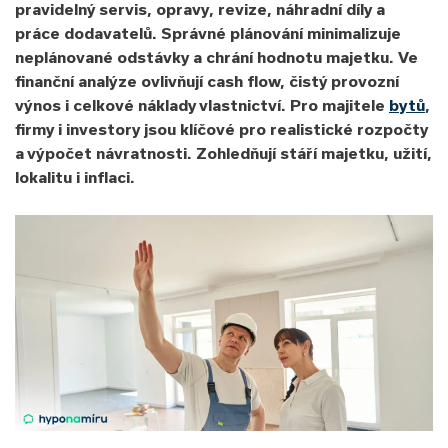
pravidelný servis, opravy, revize, náhradní díly a
práce dodavatelů. Správné plánování minimalizuje
neplánované odstávky a chrání hodnotu majetku. Ve
finanční analýze ovlivňují cash flow, čistý provozní
výnos i celkové náklady vlastnictví. Pro majitele
bytů
,
firmy i investory jsou klíčové pro realistické rozpočty
a výpočet návratnosti. Zohledňují stáří majetku, užití,
lokalitu i inflaci.