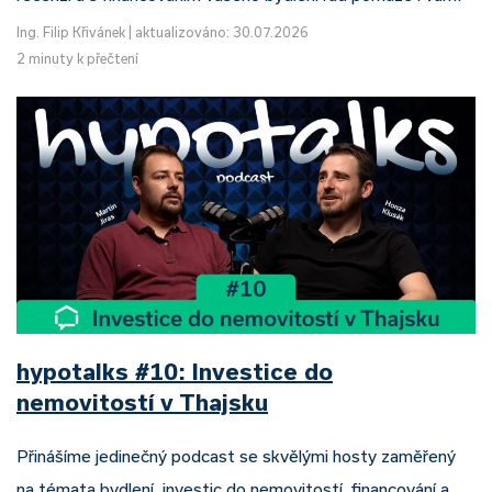
Ing. Filip Křivánek
|
aktualizováno: 30.07.2026
2 minuty k přečtení
hypotalks #10: Investice do
nemovitostí v Thajsku
Přinášíme jedinečný podcast se skvělými hosty zaměřený
na témata bydlení, investic do nemovitostí, financování a