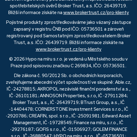
spotřebitelských úvěrů Broker Trust, a.s. IČO: 26439719.
Bližší informace získáte na
www.brokertrust.cz/pro-klienty
Pojistné produkty zprostředkováváme jako vázaný zástupce
zapsaný v registru ČNB pod IČO: 05736501 a zároveň
registrovaný pod Samostatným zprostředkovatelem Broker
Trust, a.s. IČO: 26439719. Bližší informace získáte na
www.brokertrust.cz/pro-klienty
© 2026 Hypo na míru s.r.o. je vedená u Městského soudu v
Praze pod spisovou značkou C 269834, IČO: 05736501.
Dle zákona č. 90/2012 Sb. o obchodních korporacích,
zveřejňujeme abecední výčet společností ve skupině: Able.cz,
IČ -24278815; AKROPOL nezávislé finanční poradenství a.s.,
IČ -26101181; ANNOSON Properties, s.r.o, IČ -27911284;
Broker Trust, a.s., IČ -26439719; BTrust Group, a.s., IČ
-14404478; CORNERSTONE Investment Services s.r.o., IČ
-2920786; CREAFIN, spol. s r.o., IČ -25091981; Edward Asset
Management, IČ -19728549; Finance na míru, s.r.o., IČ
-29276187; GOFIS s.r.o., IČ -01506927; GOLEM FINANCE
s.r.o., IČ -26880547; HYPO na míru, s.r.o., IČ -05736501;