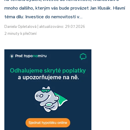
mnoho dalšího, kterým vás bude provázet Jan Klusák. Hlavní
téma dílu: Investice do nemovitostí v…
Daniela Opletalová
|
aktualizováno: 29.07.2026
2 minuty k přečtení