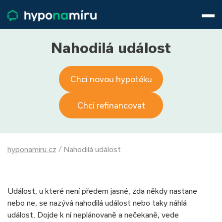
Hypotéky
Životní pojištění
Pojištění nemovitosti
Nahodilá událost
Články
O nás
Chci novou hypotéku
800 688 388
9−16 hod.
Přihlásit
Chci refinancovat
hyponamiru.cz
/
Nahodilá událost
Událost, u které není předem jasné, zda někdy nastane
nebo ne, se nazývá nahodilá událost nebo taky náhlá
událost. Dojde k ní neplánovaně a nečekaně, vede