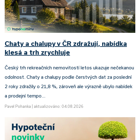
Chaty a chalupy v ČR zdražují, nabídka
klesá a trh zrychluje
Český trh rekreačních nemovitostí letos ukazuje nečekanou
odolnost. Chaty a chalupy podle čerstvých dat za poslední
2 roky zdražily o 21,8 %, zároveň ale výrazně ubylo nabídek
a prodejní tempo…
Pavel Pohanka
|
aktualizováno: 04.08.2026