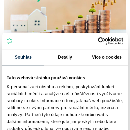
UniCredit Bank od 27.7.2026 zdražuje
Souhlas
Detaily
Více o cookies
hypotéky, zatímco Raiffeisenbank
prodloužila slevu do 6.9.2026
Tato webová stránka používá cookies
Český hypoteční trh na konci července 2026 potvrzuje, že
K personalizaci obsahu a reklam, poskytování funkcí
sazby zůstávají pod tlakem a část bank pokračuje v jejich
sociálních médií a analýze naší návštěvnosti využíváme
růstu. UniCredit Bank od 27.7.2026 zvýšila hypoteční sazby
soubory cookie. Informace o tom, jak náš web používáte,
sdílíme se svými partnery pro sociální média, inzerci a
plošně o 0,1…
analýzy. Partneři tyto údaje mohou zkombinovat s
Pavel Pohanka
|
aktualizováno: 04.08.2026
dalšími informacemi, které jste jim poskytli nebo které
4 minuty k přečtení
získali v důsledku toho, že používáte jejich služby.