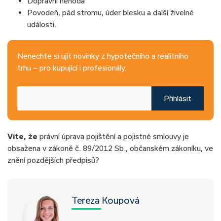
Dopravní nehoda
Povodeň, pád stromu, úder blesku a další živelné
události.
Nenechte si ujít novinky z hypotečního a realitního
trhu – pro kupující i profesionály.
Přihlásit
Víte, že
právní úprava pojištění a pojistné smlouvy je
obsažena v zákoně č. 89/2012 Sb., občanském zákoníku, ve
znění pozdějších předpisů?
Tereza Koupová