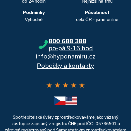
do 24 hodin
Nejnižší na trhu
Podmínky
Působnost
Výhodné
celá ČR - jsme online
800 688 388
po-pá 9-16 hod
info@hyponamiru.cz
Pobočky a kontakty
★
★
★
★
★
Spotřebitelské úvěry zprostředkováváme jako vázaný
zástupce zapsaný v registru ČNB pod IČO: 05736501 a
zároveň registrovaný pod Samostatným zprostředkovatelem