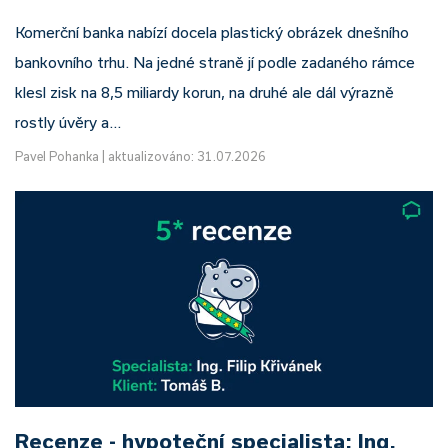
Komerční banka nabízí docela plastický obrázek dnešního
bankovního trhu. Na jedné straně jí podle zadaného rámce
klesl zisk na 8,5 miliardy korun, na druhé ale dál výrazně
rostly úvěry a…
Pavel Pohanka
|
aktualizováno: 31.07.2026
Recenze - hypoteční specialista: Ing.