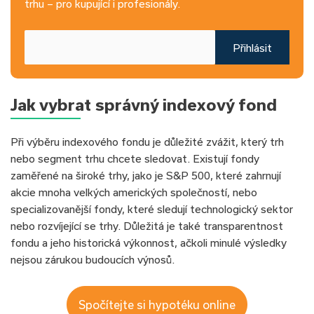
trhu – pro kupující i profesionály.
Přihlásit
Jak vybrat správný indexový fond
Při výběru indexového fondu je důležité zvážit, který trh
nebo segment trhu chcete sledovat. Existují fondy
zaměřené na široké trhy, jako je S&P 500, které zahrnují
akcie mnoha velkých amerických společností, nebo
specializovanější fondy, které sledují technologický sektor
nebo rozvíjející se trhy. Důležitá je také transparentnost
fondu a jeho historická výkonnost, ačkoli minulé výsledky
nejsou zárukou budoucích výnosů.
Spočítejte si hypotéku online