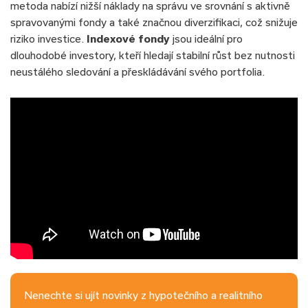
metoda nabízí nižší náklady na správu ve srovnání s aktivně
spravovanými fondy a také značnou diverzifikaci, což snižuje
riziko investice.
Indexové fondy
jsou ideální pro
dlouhodobé investory, kteří hledají stabilní růst bez nutnosti
neustálého sledování a přeskládávání svého portfolia.
Nenechte si ujít novinky z hypotečního a realitního