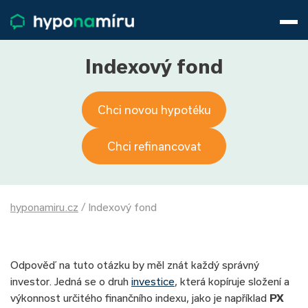
Hypotéky
Životní pojištění
Pojištění nemovitosti
Indexový fond
Články
O nás
Chci novou hypotéku
800 688 388
9−16 hod.
Přihlásit
Chci refinancovat
hyponamiru.cz
/
Indexový fond
Odpověď na tuto otázku by měl znát každý správný
investor. Jedná se o druh
investice
, která kopíruje složení a
výkonnost určitého finančního indexu, jako je například
PX