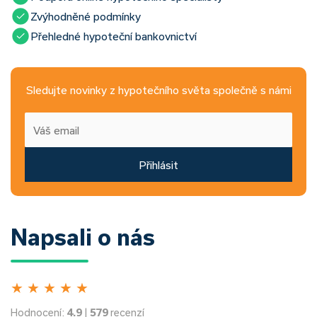
Zvýhodněné podmínky
Přehledné hypoteční bankovnictví
Sledujte novinky z hypotečního světa společně s námi
Přihlásit
Napsali o nás
★
★
★
★
★
Hodnocení:
4.9
|
579
recenzí