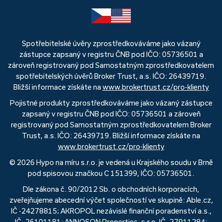
Spotřebitelské úvěry zprostředkováváme jako vázaný
zástupce zapsaný v registru ČNB pod IČO: 05736501 a
zároveň registrovaný pod Samostatným zprostředkovatelem
spotřebitelských úvěrů Broker Trust, a.s. IČO: 26439719.
Bližší informace získáte na
www.brokertrust.cz/pro-klienty
Pojistné produkty zprostředkováváme jako vázaný zástupce
zapsaný v registru ČNB pod IČO: 05736501 a zároveň
registrovaný pod Samostatným zprostředkovatelem Broker
Trust, a.s. IČO: 26439719. Bližší informace získáte na
www.brokertrust.cz/pro-klienty
© 2026 Hypo na míru s.r.o. je vedená u Krajského soudu v Brně
pod spisovou značkou C 151399, IČO: 05736501.
Dle zákona č. 90/2012 Sb. o obchodních korporacích,
zveřejňujeme abecední výčet společností ve skupině: Able.cz,
IČ -24278815; AKROPOL nezávislé finanční poradenství a.s.,
IČ -26101181; ANNOSON Properties, s.r.o, IČ -27911284;