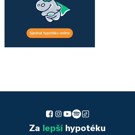
Za
lepší
hypotéku