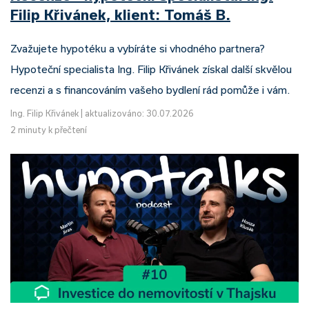
Filip Křivánek, klient: Tomáš B.
Zvažujete hypotéku a vybíráte si vhodného partnera?
Hypoteční specialista Ing. Filip Křivánek získal další skvělou
recenzi a s financováním vašeho bydlení rád pomůže i vám.
Ing. Filip Křivánek
|
aktualizováno: 30.07.2026
2 minuty k přečtení