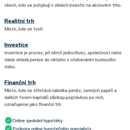
všech, kdo se pohybují v oblasti investic na akciovém trhu.
Realitní trh
Místo, kde se tvoří
Investice
Investice je proces, při němž jednotlivec, společnost nebo
vláda vkládá peníze do něčeho s očekáváním budoucího
zisku.
Finanční trh
Místo, kde se střetává nabídka peněz, cenných papírů a
dalších forem kapitálů s&nbsp;poptávkou po nich,
označujeme jako finanční trh.
Online sjednání hypotéky
Podpora online hypotečního specialisty