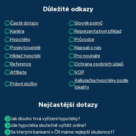
Důležité odkazy
Časté dotazy
Slovník pojmů
Kariéra
Reprezentativní příklad
Hypotéky
Průvodce
Poskytovatelé
Napsali o nás
Hlídač hypoték
Pro novináře
Reference
Ochrana osobních údajů
Affiliate
VOP
Kalkulačka hypotéky podle
Právní služby
lokality
Nejčastější dotazy
Jak dlouho trvá vyřízení hypotéky?
Jde hypotéka skutečně vyřídit online?
Hypotéka se dá zvládnout za měsíc i za tři. Nejčastěji její
Se kterými bankami v ČR máme nejlepší zkušenost?
Ano, skutečně jde. Díky moderním technologiím, které
uzavření trvá okolo 2 měsíců. Důvodem je především