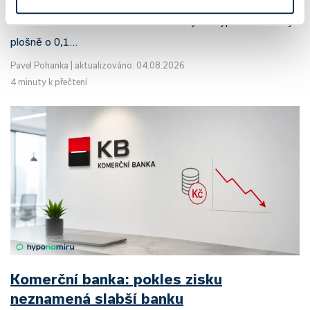
růstu. UniCredit Bank od 27.7.2026 zvýšila hypoteční sazby
plošně o 0,1…
Pavel Pohanka
|
aktualizováno: 04.08.2026
4 minuty k přečtení
Komerční banka: pokles zisku
neznamená slabší banku