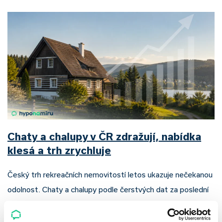
Chaty a chalupy v ČR zdražují, nabídka
klesá a trh zrychluje
Český trh rekreačních nemovitostí letos ukazuje nečekanou
odolnost. Chaty a chalupy podle čerstvých dat za poslední
2 roky zdražily o 21,8 %, zároveň ale výrazně ubylo nabídek
a prodejní tempo…