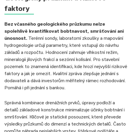
faktory
Bez včasného geologického průzkumu nelze
spolehlivě kvantifikovat bobtnavost, smršťování ani
únosnost.
Terénní sondy, laboratorní zkoušky a mapování
hydrogeologie určují parametry, které vstupují do návrhu
základů a rozpočtu. Hodnocení zahrnuje vlhkostní režim,
mineralogii jílových frakcí a sezónní kolísání. Pro stavební
pozemek to znamená identifikaci, kde hrozí nejvyšší rizikové
faktory a jak je omezit. Kvalitní zpráva zlepšuje jednání s
dodavateli a dává investorům měřitelný rámec rozhodování.
Pomáhá i při jednání s bankou.
Správná kombinace drenážních prvků, úpravy podloží a
detailů základové konstrukce minimalizuje účinky bobtnání i
smršťování. Klíčové je statické posouzení, které převede
výsledky průzkumů do dimenzí a technických detailů. Často
pomůže náhrada nejslabších vrstev, štěrkové polštáře a