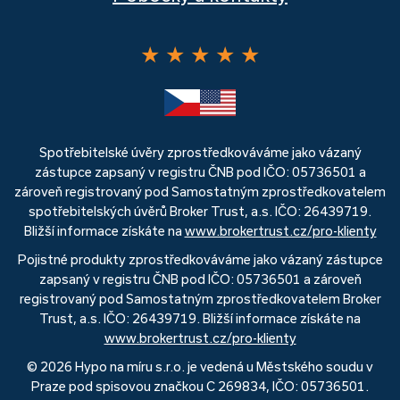
★
★
★
★
★
Spotřebitelské úvěry zprostředkováváme jako vázaný
zástupce zapsaný v registru ČNB pod IČO: 05736501 a
zároveň registrovaný pod Samostatným zprostředkovatelem
spotřebitelských úvěrů Broker Trust, a.s. IČO: 26439719.
Bližší informace získáte na
www.brokertrust.cz/pro-klienty
Pojistné produkty zprostředkováváme jako vázaný zástupce
zapsaný v registru ČNB pod IČO: 05736501 a zároveň
registrovaný pod Samostatným zprostředkovatelem Broker
Trust, a.s. IČO: 26439719. Bližší informace získáte na
www.brokertrust.cz/pro-klienty
© 2026 Hypo na míru s.r.o. je vedená u Městského soudu v
Praze pod spisovou značkou C 269834, IČO: 05736501.