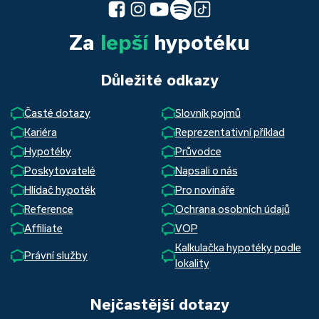
Za
lepší
hypotéku
Důležité odkazy
Časté dotazy
Slovník pojmů
Kariéra
Reprezentativní příklad
Hypotéky
Průvodce
Poskytovatelé
Napsali o nás
Hlídač hypoték
Pro novináře
Reference
Ochrana osobních údajů
Affiliate
VOP
Kalkulačka hypotéky podle
Právní služby
lokality
Nejčastější dotazy