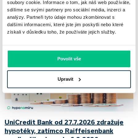
soubory cookie. Informace o tom, jak náš web používáte,
odolnost. Chaty a chalupy podle čerstvých dat za poslední
sdílíme se svými partnery pro sociální média, inzerci a
2 roky zdražily o 21,8 %, zároveň ale výrazně ubylo nabídek
analýzy. Partneři tyto údaje mohou zkombinovat s
a prodejní tempo…
dalšími informacemi, které jste jim poskytli nebo které
získali v důsledku toho, že používáte jejich služby.
Pavel Pohanka
|
aktualizováno: 04.08.2026
Povolit vše
Upravit
UniCredit Bank od 27.7.2026 zdražuje
hypotéky, zatímco Raiffeisenbank