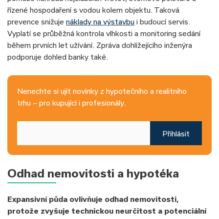
řízené hospodaření s vodou kolem objektu. Taková
prevence snižuje
náklady na výstavbu
i budoucí servis.
Vyplatí se průběžná kontrola vlhkosti a monitoring sedání
během prvních let užívání. Zpráva dohlížejícího inženýra
podporuje dohled banky také.
Nenechte si ujít novinky z hypotečního a realitního
trhu – pro kupující i profesionály.
Přihlásit
Odhad nemovitosti a hypotéka
Expansivní půda ovlivňuje odhad nemovitosti,
protože zvyšuje technickou neurčitost a potenciální