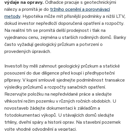
výdaje na opravy.
Odhadce pracuje s geotechnickými
nálezy a promítá je do
tržního ocenění a porovnávací
metody
. Hypotéka může mít přísnější podmínky a nižší LTV,
dokud investor nepředloží doporučená opatření a rozpočty.
Na realitní trh se promítá delší prodejnost i tlak na
vyjednanou cenu, zejména u starších rodinných domů. Banky
často vyžadují geologický průzkum a potvrzení o
provedených úpravách.
Investoři by měli zahrnout geologický průzkum a statické
posouzení do due diligence před koupí i předhypoteční
přípravy. V kupní smlouvě sjednejte podmíněnost transakce
výsledky průzkumů a rozpočty sanačních opatření.
Rezervujte položku na nepředvídané práce a sledujte
vlhkostní režim pozemku v různých ročních obdobích. U
novostaveb žádejte dokumentaci k základům a
fotodokumentaci výkopů. U stávajících domů sledujte
trhliny, dveřní spáry a historii oprav. Na stavební pozemek
volte vhodné odvodnění a vegetaci.