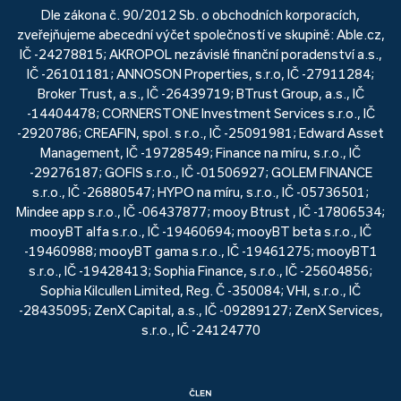
Dle zákona č. 90/2012 Sb. o obchodních korporacích,
zveřejňujeme abecední výčet společností ve skupině: Able.cz,
IČ -24278815; AKROPOL nezávislé finanční poradenství a.s.,
IČ -26101181; ANNOSON Properties, s.r.o, IČ -27911284;
Broker Trust, a.s., IČ -26439719; BTrust Group, a.s., IČ
-14404478; CORNERSTONE Investment Services s.r.o., IČ
-2920786; CREAFIN, spol. s r.o., IČ -25091981; Edward Asset
Management, IČ -19728549; Finance na míru, s.r.o., IČ
-29276187; GOFIS s.r.o., IČ -01506927; GOLEM FINANCE
s.r.o., IČ -26880547; HYPO na míru, s.r.o., IČ -05736501;
Mindee app s.r.o., IČ -06437877; mooy Btrust , IČ -17806534;
mooyBT alfa s.r.o., IČ -19460694; mooyBT beta s.r.o., IČ
-19460988; mooyBT gama s.r.o., IČ -19461275; mooyBT1
s.r.o., IČ -19428413; Sophia Finance, s.r.o., IČ -25604856;
Sophia Kilcullen Limited, Reg. Č -350084; VHI, s.r.o., IČ
-28435095; ZenX Capital, a.s., IČ -09289127; ZenX Services,
s.r.o., IČ -24124770