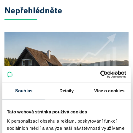
Nepřehlédněte
Souhlas
Detaily
Více o cookies
Chaty a chalupy v ČR zdražují, nabídka
Tato webová stránka používá cookies
klesá a trh zrychluje
K personalizaci obsahu a reklam, poskytování funkcí
sociálních médií a analýze naší návštěvnosti využíváme
Český trh rekreačních nemovitostí letos ukazuje nečekanou