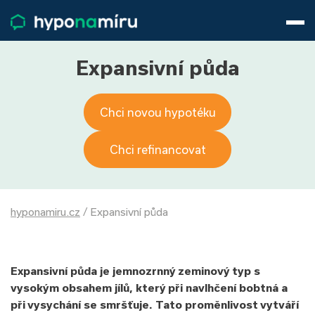
Hypotéky
Životní pojištění
Pojištění nemovitosti
Expansivní půda
Články
O nás
Chci novou hypotéku
800 688 388
9−16 hod.
Přihlásit
Chci refinancovat
hyponamiru.cz
/
Expansivní půda
Expansivní půda je jemnozrnný zeminový typ s
vysokým obsahem jílů, který při navlhčení bobtná a
při vysychání se smršťuje. Tato proměnlivost vytváří