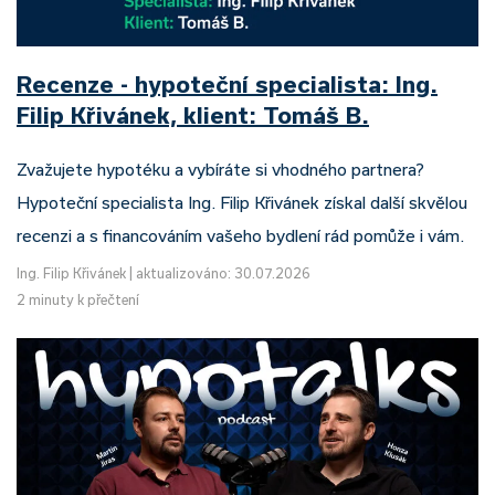
Recenze - hypoteční specialista: Ing.
Filip Křivánek, klient: Tomáš B.
Zvažujete hypotéku a vybíráte si vhodného partnera?
Hypoteční specialista Ing. Filip Křivánek získal další skvělou
recenzi a s financováním vašeho bydlení rád pomůže i vám.
Ing. Filip Křivánek
|
aktualizováno: 30.07.2026
2 minuty k přečtení