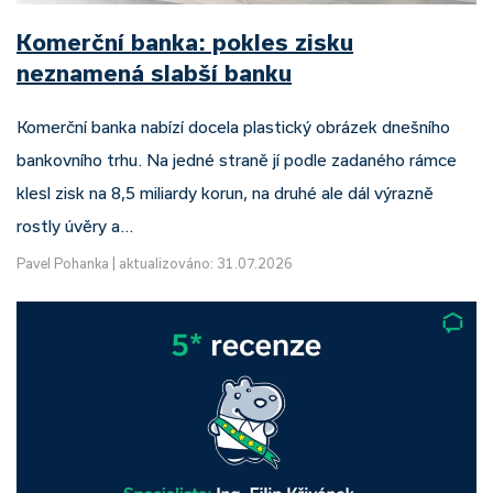
Komerční banka: pokles zisku
neznamená slabší banku
Komerční banka nabízí docela plastický obrázek dnešního
bankovního trhu. Na jedné straně jí podle zadaného rámce
klesl zisk na 8,5 miliardy korun, na druhé ale dál výrazně
rostly úvěry a…
Pavel Pohanka
|
aktualizováno: 31.07.2026