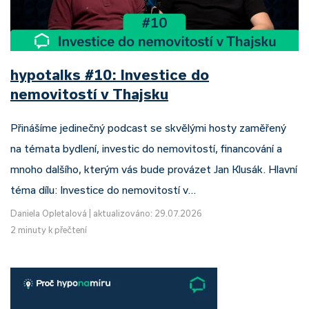
hypotalks #10: Investice do
nemovitostí v Thajsku
Přinášíme jedinečný podcast se skvělými hosty zaměřený
na témata bydlení, investic do nemovitostí, financování a
mnoho dalšího, kterým vás bude provázet Jan Klusák. Hlavní
téma dílu: Investice do nemovitostí v…
Daniela Opletalová
|
aktualizováno: 29.07.2026
2 minuty k přečtení