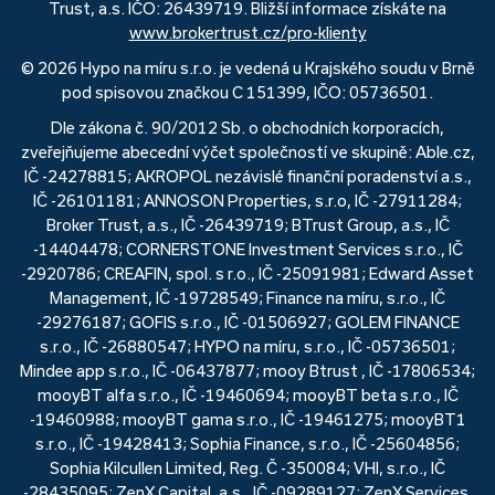
Trust, a.s. IČO: 26439719. Bližší informace získáte na
www.brokertrust.cz/pro-klienty
© 2026 Hypo na míru s.r.o. je vedená u Krajského soudu v Brně
pod spisovou značkou C 151399, IČO: 05736501.
Dle zákona č. 90/2012 Sb. o obchodních korporacích,
zveřejňujeme abecední výčet společností ve skupině: Able.cz,
IČ -24278815; AKROPOL nezávislé finanční poradenství a.s.,
IČ -26101181; ANNOSON Properties, s.r.o, IČ -27911284;
Broker Trust, a.s., IČ -26439719; BTrust Group, a.s., IČ
-14404478; CORNERSTONE Investment Services s.r.o., IČ
-2920786; CREAFIN, spol. s r.o., IČ -25091981; Edward Asset
Management, IČ -19728549; Finance na míru, s.r.o., IČ
-29276187; GOFIS s.r.o., IČ -01506927; GOLEM FINANCE
s.r.o., IČ -26880547; HYPO na míru, s.r.o., IČ -05736501;
Mindee app s.r.o., IČ -06437877; mooy Btrust , IČ -17806534;
mooyBT alfa s.r.o., IČ -19460694; mooyBT beta s.r.o., IČ
-19460988; mooyBT gama s.r.o., IČ -19461275; mooyBT1
s.r.o., IČ -19428413; Sophia Finance, s.r.o., IČ -25604856;
Sophia Kilcullen Limited, Reg. Č -350084; VHI, s.r.o., IČ
-28435095; ZenX Capital, a.s., IČ -09289127; ZenX Services,