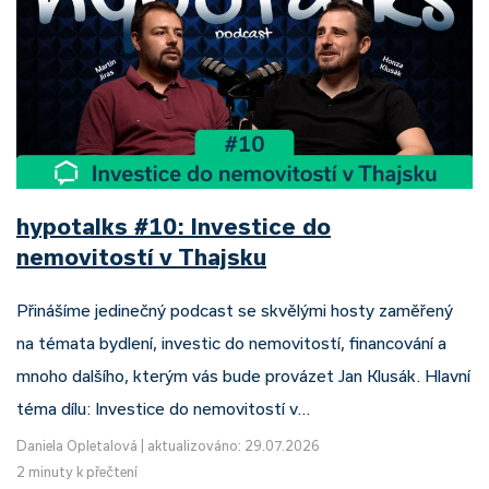
hypotalks #10: Investice do
nemovitostí v Thajsku
Přinášíme jedinečný podcast se skvělými hosty zaměřený
na témata bydlení, investic do nemovitostí, financování a
mnoho dalšího, kterým vás bude provázet Jan Klusák. Hlavní
téma dílu: Investice do nemovitostí v…
Daniela Opletalová
|
aktualizováno: 29.07.2026
2 minuty k přečtení