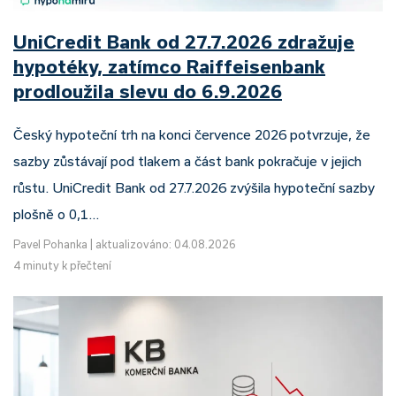
UniCredit Bank od 27.7.2026 zdražuje
hypotéky, zatímco Raiffeisenbank
prodloužila slevu do 6.9.2026
Český hypoteční trh na konci července 2026 potvrzuje, že
sazby zůstávají pod tlakem a část bank pokračuje v jejich
růstu. UniCredit Bank od 27.7.2026 zvýšila hypoteční sazby
plošně o 0,1…
Pavel Pohanka
|
aktualizováno: 04.08.2026
4 minuty k přečtení