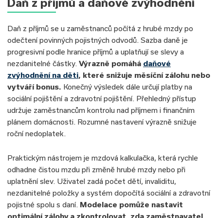
Daň z příjmů a daňové zvýhodnění
Daň z příjmů se u zaměstnanců počítá z hrubé mzdy po
odečtení povinných pojistných odvodů. Sazba daně je
progresivní podle hranice příjmů a uplatňují se slevy a
nezdanitelné částky.
Výrazně pomáhá
daňové
zvýhodnění na děti
, které snižuje měsíční zálohu nebo
vytváří bonus.
Konečný výsledek dále určují platby na
sociální pojištění a zdravotní pojištění. Přehledný přístup
udržuje zaměstnancům kontrolu nad příjmem i finančním
plánem domácnosti. Rozumné nastavení výrazně snižuje
roční nedoplatek.
Praktickým nástrojem je mzdová kalkulačka, která rychle
odhadne čistou mzdu při změně hrubé mzdy nebo při
uplatnění slev. Uživatel zadá počet dětí, invaliditu,
nezdanitelné položky a systém dopočítá sociální a zdravotní
pojistné spolu s daní.
Modelace pomůže nastavit
optimální zálohy a zkontrolovat, zda zaměstnavatel