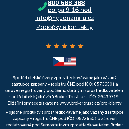
800 688 388
po-pá 9-16 hod
info@hyponamiru.cz
Pobočky a kontakty
★
★
★
★
★
Spotřebitelské úvěry zprostředkováváme jako vázaný
zástupce zapsaný v registru ČNB pod IČO: 05736501 a
zároveň registrovaný pod Samostatným zprostředkovatelem
spotřebitelských úvěrů Broker Trust, a.s. IČO: 26439719.
Bližší informace získáte na
www.brokertrust.cz/pro-klienty
Pojistné produkty zprostředkováváme jako vázaný zástupce
zapsaný v registru ČNB pod IČO: 05736501 a zároveň
registrovaný pod Samostatným zprostředkovatelem Broker