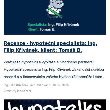
Recenze - hypoteční specialista: Ing.
Filip Křivánek, klient: Tomáš B.
Zvažujete hypotéku a vybíráte si vhodného partnera?
Hypoteční specialista Ing. Filip Křivánek získal další skvělou
recenzi a s financováním vašeho bydlení rád pomůže i vám.
Ing. Filip Křivánek
|
aktualizováno: 30.07.2026
2 minuty k přečtení