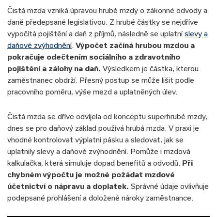
Čistá mzda vzniká úpravou hrubé mzdy o zákonné odvody a
daně předepsané legislativou. Z hrubé částky se nejdříve
vypočítá pojištění a daň z příjmů, následně se uplatní
slevy a
daňové zvýhodnění
.
Výpočet začíná hrubou mzdou a
pokračuje odečtením sociálního a zdravotního
pojištění a zálohy na daň.
Výsledkem je částka, kterou
zaměstnanec obdrží. Přesný postup se může lišit podle
pracovního poměru, výše mezd a uplatněných úlev.
Čistá mzda se dříve odvíjela od konceptu superhrubé mzdy,
dnes se pro daňový základ používá hrubá mzda. V praxi je
vhodné kontrolovat výplatní pásku a sledovat, jak se
uplatnily slevy a daňové zvýhodnění. Pomůže i mzdová
kalkulačka, která simuluje dopad benefitů a odvodů.
Při
chybném výpočtu je možné požádat mzdové
účetnictví o nápravu a doplatek.
Správné údaje ovlivňuje
podepsané prohlášení a doložené nároky zaměstnance.