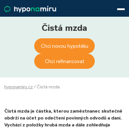
Hypotéky
Životní pojištění
Pojištění nemovitosti
Čistá mzda
Články
O nás
Chci novou hypotéku
800 688 388
9−16 hod.
Přihlásit
Chci refinancovat
hyponamiru.cz
/
Čistá mzda
Čistá mzda je částka, kterou zaměstnanec skutečně
obdrží na účet po odečtení povinných odvodů a daní.
Vychází z položky hrubá mzda a dále zohledňuje