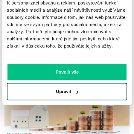
Chaty a chalupy v ČR zdražují, nabídka
K personalizaci obsahu a reklam, poskytování funkcí
klesá a trh zrychluje
sociálních médií a analýze naší návštěvnosti využíváme
soubory cookie. Informace o tom, jak náš web používáte,
sdílíme se svými partnery pro sociální média, inzerci a
Český trh rekreačních nemovitostí letos ukazuje nečekanou
analýzy. Partneři tyto údaje mohou zkombinovat s
odolnost. Chaty a chalupy podle čerstvých dat za poslední
dalšími informacemi, které jste jim poskytli nebo které
2 roky zdražily o 21,8 %, zároveň ale výrazně ubylo nabídek
získali v důsledku toho, že používáte jejich služby.
a prodejní tempo…
Pavel Pohanka
|
aktualizováno: 04.08.2026
Povolit vše
Upravit