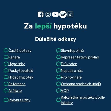
Za
lepší
hypotéku
Důležité odkazy
Časté dotazy
Slovník pojmů
Kariéra
Reprezentativní příklad
Hypotéky
Průvodce
Poskytovatelé
Napsali o nás
Hlídač hypoték
Pro novináře
Reference
Ochrana osobních údajů
Affiliate
VOP
Kalkulačka hypotéky podle
Právní služby
lokality