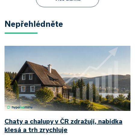
Nepřehlédněte
Chaty a chalupy v ČR zdražují, nabídka
klesá a trh zrychluje