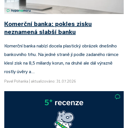
Komerční banka: pokles zisku
neznamená slabší banku
Komerční banka nabízí docela plastický obrázek dnešního
bankovního trhu. Na jedné straně jí podle zadaného rámce
klesl zisk na 8,5 miliardy korun, na druhé ale dál výrazně
rostly úvěry a…
Pavel Pohanka
|
aktualizováno: 31.07.2026