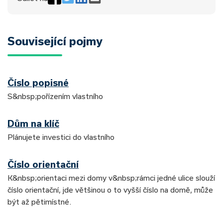
Související pojmy
Číslo popisné
S&nbsp;pořízením vlastního
Dům na klíč
Plánujete investici do vlastního
Číslo orientační
K&nbsp;orientaci mezi domy v&nbsp;rámci jedné ulice slouží
číslo orientační, jde většinou o to vyšší číslo na domě, může
být až pětimístné.