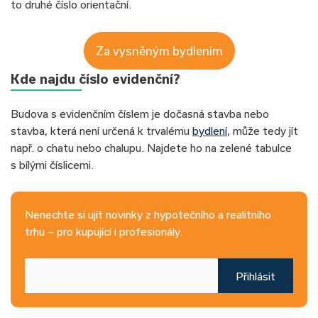
to druhé číslo orientační.
Za vysněným bydlením
Kde najdu číslo evidenční?
Budova s evidenčním číslem je dočasná stavba nebo
stavba, která není určená k trvalému
bydlení
, může tedy jít
např. o chatu nebo chalupu. Najdete ho na zelené tabulce
s bílými číslicemi.
Nenechte si ujít novinky z hypotečního a realitního
trhu – pro kupující i profesionály.
Přihlásit