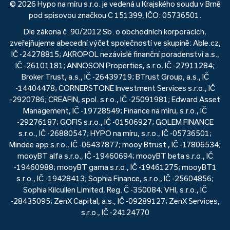
© 2026 Hypo na míru s.r.o. je vedená u Krajského soudu v Brně
pod spisovou značkou C 151399, IČO: 05736501.
Dle zákona č. 90/2012 Sb. o obchodních korporacích,
zveřejňujeme abecední výčet společností ve skupině: Able.cz,
IČ -24278815; AKROPOL nezávislé finanční poradenství a.s.,
IČ -26101181; ANNOSON Properties, s.r.o, IČ -27911284;
Broker Trust, a.s., IČ -26439719; BTrust Group, a.s., IČ
-14404478; CORNERSTONE Investment Services s.r.o., IČ
-2920786; CREAFIN, spol. s r.o., IČ -25091981; Edward Asset
Management, IČ -19728549; Finance na míru, s.r.o., IČ
-29276187; GOFIS s.r.o., IČ -01506927; GOLEM FINANCE
s.r.o., IČ -26880547; HYPO na míru, s.r.o., IČ -05736501;
Mindee app s.r.o., IČ -06437877; mooy Btrust , IČ -17806534;
mooyBT alfa s.r.o., IČ -19460694; mooyBT beta s.r.o., IČ
-19460988; mooyBT gama s.r.o., IČ -19461275; mooyBT1
s.r.o., IČ -19428413; Sophia Finance, s.r.o., IČ -25604856;
Sophia Kilcullen Limited, Reg. Č -350084; VHI, s.r.o., IČ
-28435095; ZenX Capital, a.s., IČ -09289127; ZenX Services,
s.r.o., IČ -24124770