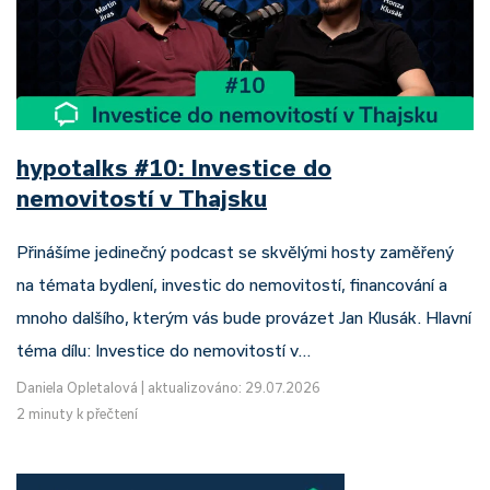
hypotalks #10: Investice do
nemovitostí v Thajsku
Přinášíme jedinečný podcast se skvělými hosty zaměřený
na témata bydlení, investic do nemovitostí, financování a
mnoho dalšího, kterým vás bude provázet Jan Klusák. Hlavní
téma dílu: Investice do nemovitostí v…
Daniela Opletalová
|
aktualizováno: 29.07.2026
2 minuty k přečtení