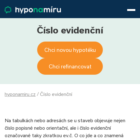
Hypotéky
Životní pojištění
Pojištění nemovitosti
Číslo evidenční
Články
O nás
Chci novou hypotéku
800 688 388
9−16 hod.
Přihlásit
Chci refinancovat
hyponamiru.cz
/
Číslo evidenční
Na tabulkách nebo adresách se u staveb objevuje nejen
číslo popisné nebo orientační, ale i číslo evidenční
označované taky zkratkou ev.č. O co jde a co znamená