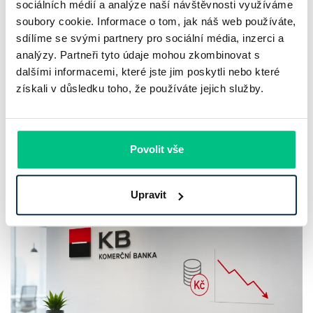
sociálních médií a analýze naší návštěvnosti využíváme
hypotéky, zatímco Raiffeisenbank
soubory cookie. Informace o tom, jak náš web používáte,
prodloužila slevu do 6.9.2026
sdílíme se svými partnery pro sociální média, inzerci a
analýzy. Partneři tyto údaje mohou zkombinovat s
Český hypoteční trh na konci července 2026 potvrzuje, že
dalšími informacemi, které jste jim poskytli nebo které
získali v důsledku toho, že používáte jejich služby.
sazby zůstávají pod tlakem a část bank pokračuje v jejich
růstu. UniCredit Bank od 27.7.2026 zvýšila hypoteční sazby
plošně o 0,1…
Povolit vše
Pavel Pohanka
|
aktualizováno: 04.08.2026
4 minuty k přečtení
Upravit