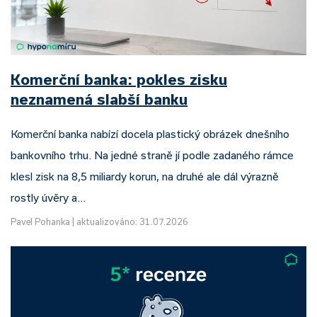
Komerční banka: pokles zisku
neznamená slabší banku
Komerční banka nabízí docela plastický obrázek dnešního
bankovního trhu. Na jedné straně jí podle zadaného rámce
klesl zisk na 8,5 miliardy korun, na druhé ale dál výrazně
rostly úvěry a…
Pavel Pohanka
|
aktualizováno: 31.07.2026