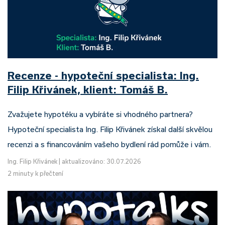
Recenze - hypoteční specialista: Ing.
Filip Křivánek, klient: Tomáš B.
Zvažujete hypotéku a vybíráte si vhodného partnera?
Hypoteční specialista Ing. Filip Křivánek získal další skvělou
recenzi a s financováním vašeho bydlení rád pomůže i vám.
Ing. Filip Křivánek
|
aktualizováno: 30.07.2026
2 minuty k přečtení