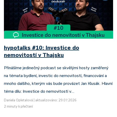
hypotalks #10: Investice do
nemovitostí v Thajsku
Přinášíme jedinečný podcast se skvělými hosty zaměřený
na témata bydlení, investic do nemovitostí, financování a
mnoho dalšího, kterým vás bude provázet Jan Klusák. Hlavní
téma dílu: Investice do nemovitostí v…
Daniela Opletalová
|
aktualizováno: 29.07.2026
2 minuty k přečtení