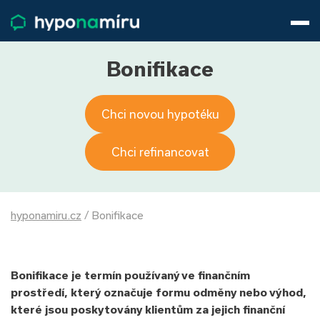
Hypotéky
Životní pojištění
Pojištění nemovitosti
Bonifikace
Články
O nás
Chci novou hypotéku
800 688 388
9−16 hod.
Přihlásit
Chci refinancovat
hyponamiru.cz
/
Bonifikace
Bonifikace je termín používaný ve finančním
prostředí, který označuje formu odměny nebo výhod,
které jsou poskytovány klientům za jejich finanční