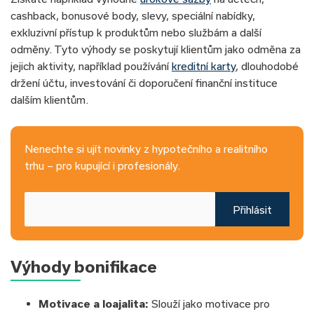
cashback, bonusové body, slevy, speciální nabídky,
exkluzivní přístup k produktům nebo službám a další
odměny. Tyto výhody se poskytují klientům jako odměna za
jejich aktivity, například používání
kreditní karty
, dlouhodobé
držení účtu, investování či doporučení finanční instituce
dalším klientům.
Nenechte si ujít novinky z hypotečního a realitního
trhu – pro kupující i profesionály.
Přihlásit
Výhody bonifikace
Motivace a loajalita:
Slouží jako motivace pro