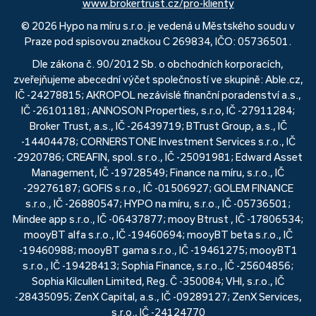
www.brokertrust.cz/pro-klienty
© 2026 Hypo na míru s.r.o. je vedená u Městského soudu v
Praze pod spisovou značkou C 269834, IČO: 05736501.
Dle zákona č. 90/2012 Sb. o obchodních korporacích,
zveřejňujeme abecední výčet společností ve skupině: Able.cz,
IČ -24278815; AKROPOL nezávislé finanční poradenství a.s.,
IČ -26101181; ANNOSON Properties, s.r.o, IČ -27911284;
Broker Trust, a.s., IČ -26439719; BTrust Group, a.s., IČ
-14404478; CORNERSTONE Investment Services s.r.o., IČ
-2920786; CREAFIN, spol. s r.o., IČ -25091981; Edward Asset
Management, IČ -19728549; Finance na míru, s.r.o., IČ
-29276187; GOFIS s.r.o., IČ -01506927; GOLEM FINANCE
s.r.o., IČ -26880547; HYPO na míru, s.r.o., IČ -05736501;
Mindee app s.r.o., IČ -06437877; mooy Btrust , IČ -17806534;
mooyBT alfa s.r.o., IČ -19460694; mooyBT beta s.r.o., IČ
-19460988; mooyBT gama s.r.o., IČ -19461275; mooyBT1
s.r.o., IČ -19428413; Sophia Finance, s.r.o., IČ -25604856;
Sophia Kilcullen Limited, Reg. Č -350084; VHI, s.r.o., IČ
-28435095; ZenX Capital, a.s., IČ -09289127; ZenX Services,
s.r.o., IČ -24124770