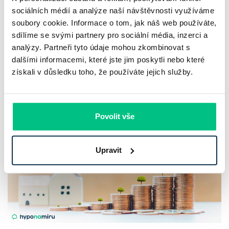
klesá a trh zrychluje
sociálních médií a analýze naší návštěvnosti využíváme
soubory cookie. Informace o tom, jak náš web používáte,
Český trh rekreačních nemovitostí letos ukazuje nečekanou
sdílíme se svými partnery pro sociální média, inzerci a
odolnost. Chaty a chalupy podle čerstvých dat za poslední
analýzy. Partneři tyto údaje mohou zkombinovat s
dalšími informacemi, které jste jim poskytli nebo které
2 roky zdražily o 21,8 %, zároveň ale výrazně ubylo nabídek
získali v důsledku toho, že používáte jejich služby.
a prodejní tempo…
Pavel Pohanka
|
aktualizováno: 04.08.2026
Povolit vše
Upravit