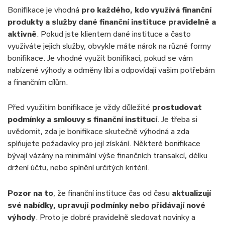
Bonifikace je vhodná
pro každého, kdo využívá finanční
produkty a služby dané finanční instituce pravidelně a
aktivně
. Pokud jste klientem dané instituce a často
využíváte jejich služby, obvykle máte nárok na různé formy
bonifikace. Je vhodné využít bonifikaci, pokud se vám
nabízené výhody a odměny líbí a odpovídají vašim potřebám
a finančním cílům.
Před využitím bonifikace je vždy důležité
prostudovat
podmínky a smlouvy s finanční institucí
. Je třeba si
uvědomit, zda je bonifikace skutečně výhodná a zda
splňujete požadavky pro její získání. Některé bonifikace
bývají vázány na minimální výše finančních transakcí, délku
držení účtu, nebo splnění určitých kritérií.
Pozor na to
, že finanční instituce čas od času
aktualizují
své nabídky, upravují podmínky nebo přidávají nové
výhody
. Proto je dobré pravidelně sledovat novinky a