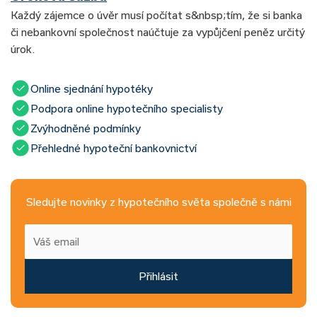
Každý zájemce o úvěr musí počítat s&nbsp;tím, že si banka
či nebankovní společnost naúčtuje za vypůjčení peněz určitý
úrok.
Online sjednání hypotéky
Podpora online hypotečního specialisty
Zvýhodněné podmínky
Přehledné hypoteční bankovnictví
Sledujte novinky z hypotečního světa společně s námi
Přihlásit