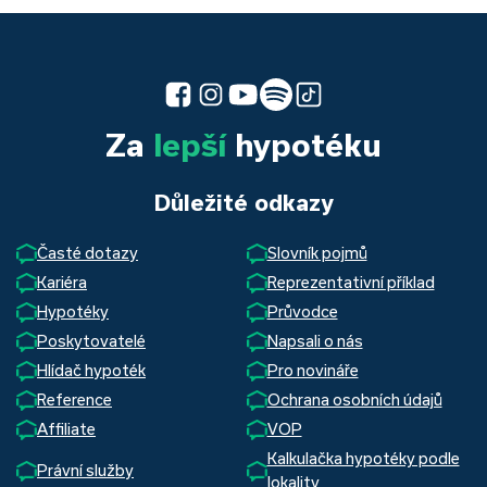
Za
lepší
hypotéku
Důležité odkazy
Časté dotazy
Slovník pojmů
Kariéra
Reprezentativní příklad
Hypotéky
Průvodce
Poskytovatelé
Napsali o nás
Hlídač hypoték
Pro novináře
Reference
Ochrana osobních údajů
Affiliate
VOP
Kalkulačka hypotéky podle
Právní služby
lokality