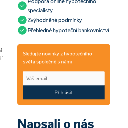
Podpora online hypotečního
specialisty
Zvýhodněné podmínky
Přehledné hypoteční bankovnictví
í
Sledujte novinky z hypotečního
ií
světa společně s námi
Přihlásit
Napsali o nás