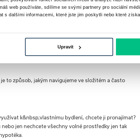
tou ztrátu vůči počáteční investici, udává se
 náš web používáte, sdílíme se svými partnery pro sociální média
 ROI.
 s dalšími informacemi, které jste jim poskytli nebo které získa
dnu z nejstabilnějších a nejziskovějších forem, jak
Upravit
h; je to způsob, jakým navigujeme ve složitém a často
využívat k&nbsp;vlastnímu bydlení, chcete ji pronajímat?
 nebo jen nechcete všechny volné prostředky jen tak
 hypotéka.