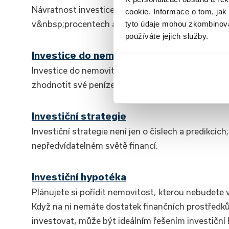
Návratnost investice vyjadřuje čistý zisk nebo čis
cookie. Informace o tom, jak
v&nbsp;procentech a můžete ji najít pod zkratkou
tyto údaje mohou zkombinovat
používáte jejich služby.
Investice do nemovitosti
Investice do nemovitostí je často považována za je
zhodnotit své peníze.
Investiční strategie
Investiční strategie není jen o číslech a predikcíc
nepředvídatelném světě financí.
Investiční hypotéka
Plánujete si pořídit nemovitost, kterou nebudete 
Když na ni nemáte dostatek finančních prostředků
investovat, může být ideálním řešením investiční