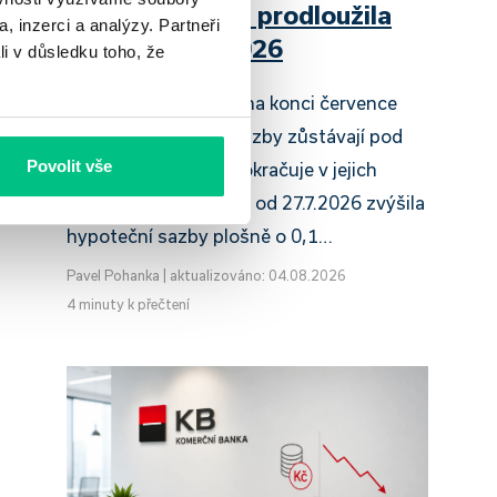
Raiffeisenbank prodloužila
, inzerci a analýzy. Partneři
slevu do 6.9.2026
li v důsledku toho, že
Český hypoteční trh na konci července
2026 potvrzuje, že sazby zůstávají pod
Povolit vše
tlakem a část bank pokračuje v jejich
růstu. UniCredit Bank od 27.7.2026 zvýšila
hypoteční sazby plošně o 0,1…
Pavel Pohanka
|
aktualizováno: 04.08.2026
4 minuty k přečtení