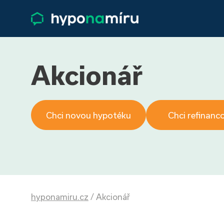
Akcionář
Chci novou hypotéku
Chci refinanc
hyponamiru.cz
/
Akcionář