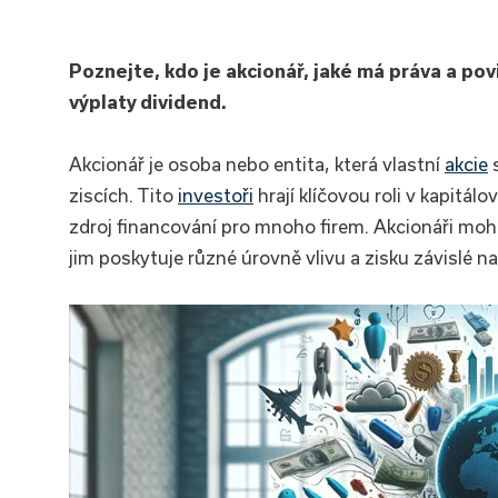
Poznejte, kdo je akcionář, jaké má práva a povi
výplaty dividend.
Akcionář je osoba nebo entita, která vlastní
akcie
s
ziscích. Tito
investoři
hrají klíčovou roli v kapitál
zdroj financování pro mnoho firem. Akcionáři mohou 
jim poskytuje různé úrovně vlivu a zisku závislé n