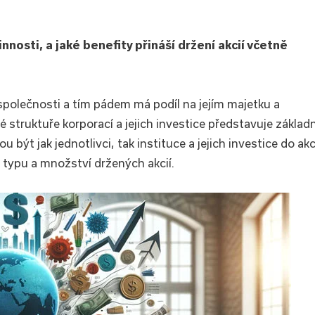
nnosti, a jaké benefity přináší držení akcií včetně
polečnosti a tím pádem má podíl na jejím majetku a
ové struktuře korporací a jejich investice představuje základn
být jak jednotlivci, tak instituce a jejich investice do akc
a typu a množství držených akcií.