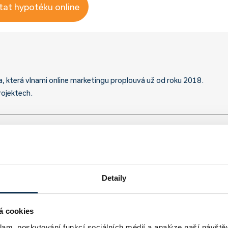
tat hypotéku online
a, která vlnami online marketingu proplouvá už od roku 2018.
rojektech.
Detaily
á cookies
klam, poskytování funkcí sociálních médií a analýze naší návšt