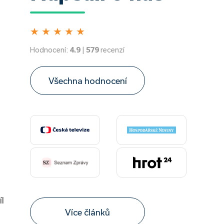
★
★
★
★
★
Hodnocení:
4.9
|
579
recenzí
Všechna hodnocení
íl
Více článků