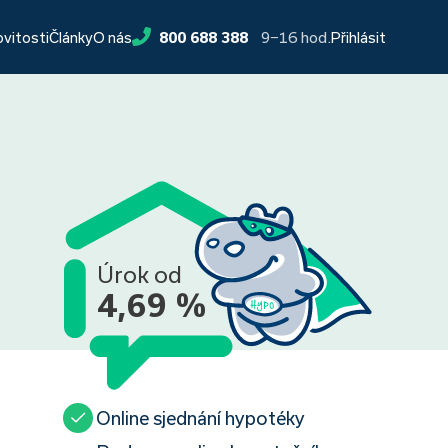
9−16 hod.
ovitosti
Články
O nás
800 688 388
Přihlásit
Úrok od
4,69 %
Online sjednání hypotéky