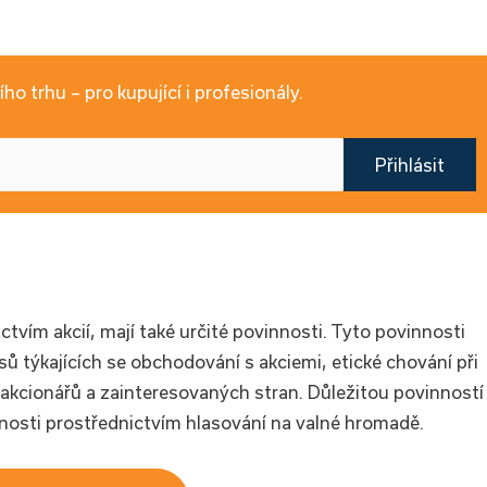
ho trhu – pro kupující i profesionály.
Přihlásit
ictvím akcií, mají také určité povinnosti. Tyto povinnosti
ů týkajících se obchodování s akciemi, etické chování při
 akcionářů a zainteresovaných stran. Důležitou povinností
nosti prostřednictvím hlasování na valné hromadě.