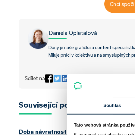
Chci spočí
Daniela Opletalová
Dany je naše grafička a content specialistk
Miluje práci v kolektivu a na smysluplných p
Sdílet na
Související pojmy
Souhlas
Tato webová stránka použív
Doba návratnosti investice
K personalizaci obsahu a re