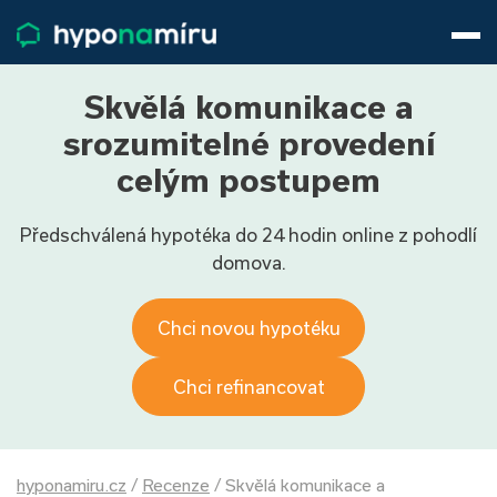
Hypotéky
Životní pojištění
Pojištění nemovitosti
Skvělá komunikace a
Články
srozumitelné provedení
O nás
celým postupem
800 688 388
9−16 hod.
Předschválená hypotéka do 24 hodin online z pohodlí
Přihlásit
domova.
Chci novou hypotéku
Chci refinancovat
hyponamiru.cz
/
Recenze
/
Skvělá komunikace a