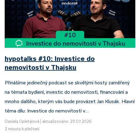
hypotalks #10: Investice do
nemovitostí v Thajsku
Přinášíme jedinečný podcast se skvělými hosty zaměřený
na témata bydlení, investic do nemovitostí, financování a
mnoho dalšího, kterým vás bude provázet Jan Klusák. Hlavní
téma dílu: Investice do nemovitostí v…
Daniela Opletalová
|
aktualizováno: 29.07.2026
2 minuty k přečtení