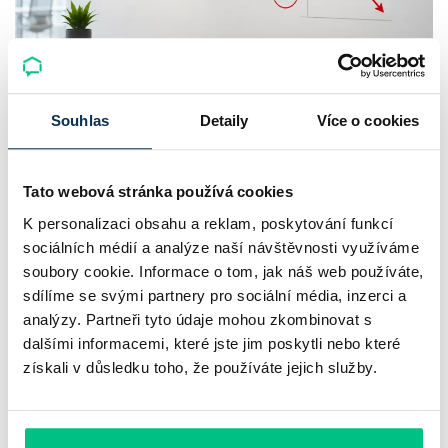
Komerční banka: pokles zisku
Souhlas
Detaily
Více o cookies
neznamená slabší banku
Tato webová stránka používá cookies
Komerční banka nabízí docela plastický obrázek dnešního
bankovního trhu. Na jedné straně jí podle zadaného rámce
K personalizaci obsahu a reklam, poskytování funkcí
sociálních médií a analýze naší návštěvnosti využíváme
klesl zisk na 8,5 miliardy korun, na druhé ale dál výrazně
soubory cookie. Informace o tom, jak náš web používáte,
rostly úvěry a…
sdílíme se svými partnery pro sociální média, inzerci a
Pavel Pohanka
|
aktualizováno: 31.07.2026
analýzy. Partneři tyto údaje mohou zkombinovat s
dalšími informacemi, které jste jim poskytli nebo které
získali v důsledku toho, že používáte jejich služby.