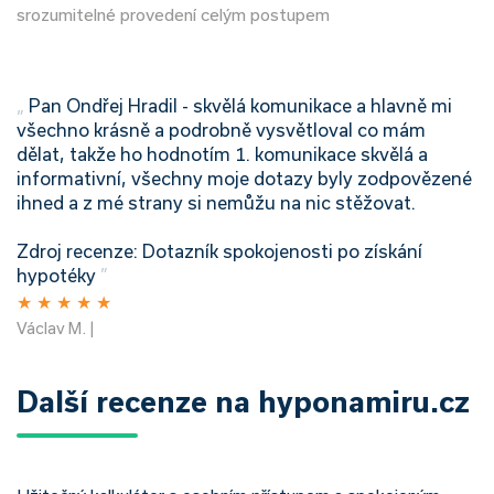
srozumitelné provedení celým postupem
„
Pan Ondřej Hradil - skvělá komunikace a hlavně mi
všechno krásně a podrobně vysvětloval co mám
dělat, takže ho hodnotím 1. komunikace skvělá a
informativní, všechny moje dotazy byly zodpovězené
ihned a z mé strany si nemůžu na nic stěžovat.
Zdroj recenze: Dotazník spokojenosti po získání
hypotéky
”
★
★
★
★
★
Václav M. |
Další recenze na hyponamiru.cz