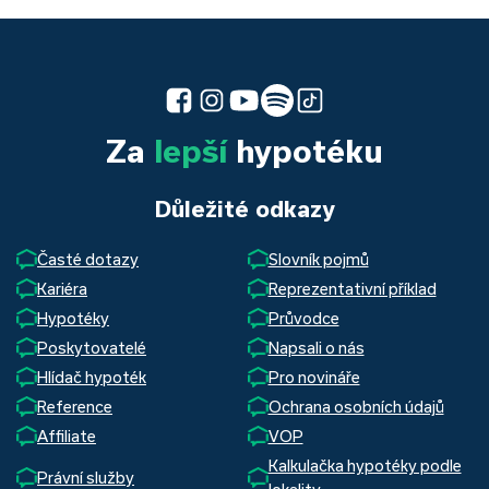
Za
lepší
hypotéku
Důležité odkazy
Časté dotazy
Slovník pojmů
Kariéra
Reprezentativní příklad
Hypotéky
Průvodce
Poskytovatelé
Napsali o nás
Hlídač hypoték
Pro novináře
Reference
Ochrana osobních údajů
Affiliate
VOP
Kalkulačka hypotéky podle
Právní služby