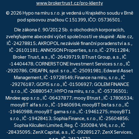
www.brokertrust.cz/pro-klienty
© 2026 Hypo na míru s.r.o. je vedená u Krajského soudu v Brně
pod spisovou značkou C 151399, IČO: 05736501.
Dle zákona č. 90/2012 Sb. o obchodních korporacích,
zveřejňujeme abecední výčet společností ve skupině: Able.cz,
IČ -24278815; AKROPOL nezávislé finanční poradenství a.s.,
IČ -26101181; ANNOSON Properties, s.r.o, IČ -27911284;
Broker Trust, a.s., IČ -26439719; BTrust Group, a.s., IČ
-14404478; CORNERSTONE Investment Services s.r.o., IČ
-2920786; CREAFIN, spol. s r.o., IČ -25091981; Edward Asset
Management, IČ -19728549; Finance na míru, s.r.o., IČ
-29276187; GOFIS s.r.o., IČ -01506927; GOLEM FINANCE
s.r.o., IČ -26880547; HYPO na míru, s.r.o., IČ -05736501;
Mindee app s.r.o., IČ -06437877; mooy Btrust , IČ -17806534;
mooyBT alfa s.r.o., IČ -19460694; mooyBT beta s.r.o., IČ
-19460988; mooyBT gama s.r.o., IČ -19461275; mooyBT1
s.r.o., IČ -19428413; Sophia Finance, s.r.o., IČ -25604856;
Sophia Kilcullen Limited, Reg. Č -350084; VHI, s.r.o., IČ
-28435095; ZenX Capital, a.s., IČ -09289127; ZenX Services,
s.r.o., IČ -24124770