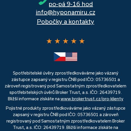
po-pá 9-16 hod
info@hyponamiru.cz
Pobočky a kontakty
★
★
★
★
★
Spotřebitelské úvěry zprostředkováváme jako vázaný
zástupce zapsaný v registru ČNB pod IČO: 05736501 a
zároveň registrovaný pod Samostatným zprostředkovatelem
spotřebitelských úvěrů Broker Trust, a.s. IČO: 26439719.
Bližší informace získáte na
www.brokertrust.cz/pro-klienty
Pojistné produkty zprostředkováváme jako vázaný zástupce
zapsaný v registru ČNB pod IČO: 05736501 a zároveň
registrovaný pod Samostatným zprostředkovatelem Broker
Trust, a.s. IČO: 26439719. Bližší informace získáte na