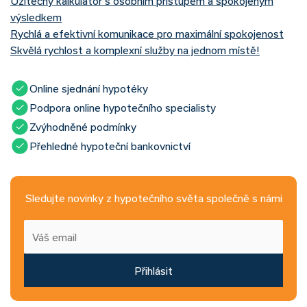
Užitečný kalkulátor s osobním přístupem a spokojeným
výsledkem
Rychlá a efektivní komunikace pro maximální spokojenost
Skvělá rychlost a komplexní služby na jednom místě!
Online sjednání hypotéky
Podpora online hypotečního specialisty
Zvýhodněné podmínky
Přehledné hypoteční bankovnictví
Sledujte novinky z hypotečního světa společně s námi
Přihlásit