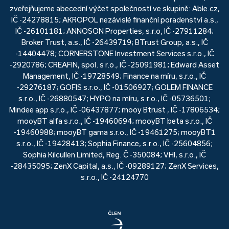
zveřejňujeme abecední výčet společností ve skupině: Able.cz,
IČ -24278815; AKROPOL nezávislé finanční poradenství a.s.,
IČ -26101181; ANNOSON Properties, s.r.o, IČ -27911284;
Broker Trust, a.s., IČ -26439719; BTrust Group, a.s., IČ
-14404478; CORNERSTONE Investment Services s.r.o., IČ
-2920786; CREAFIN, spol. s r.o., IČ -25091981; Edward Asset
Management, IČ -19728549; Finance na míru, s.r.o., IČ
-29276187; GOFIS s.r.o., IČ -01506927; GOLEM FINANCE
s.r.o., IČ -26880547; HYPO na míru, s.r.o., IČ -05736501;
Mindee app s.r.o., IČ -06437877; mooy Btrust , IČ -17806534;
mooyBT alfa s.r.o., IČ -19460694; mooyBT beta s.r.o., IČ
-19460988; mooyBT gama s.r.o., IČ -19461275; mooyBT1
s.r.o., IČ -19428413; Sophia Finance, s.r.o., IČ -25604856;
Sophia Kilcullen Limited, Reg. Č -350084; VHI, s.r.o., IČ
-28435095; ZenX Capital, a.s., IČ -09289127; ZenX Services,
s.r.o., IČ -24124770