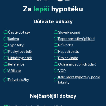
Za
lepší
hypotéku
Důležité odkazy
Časté dotazy
Slovník pojmů
Kariéra
Reprezentativní příklad
Hypotéky
Průvodce
Poskytovatelé
Napsali o nás
Hlídač hypoték
Pro novináře
Reference
Ochrana osobních údajů
Affiliate
VOP
Kalkulačka hypotéky podle
Právní služby
lokality
Nejčastější dotazy