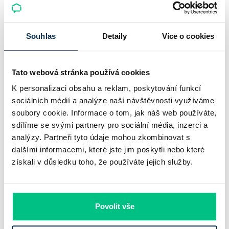
Komerční banka: pokles zisku
neznamená slabší banku
Souhlas
Detaily
Více o cookies
Komerční banka nabízí docela plastický obrázek dnešního
bankovního trhu. Na jedné straně jí podle zadaného rámce
Tato webová stránka používá cookies
klesl zisk na 8,5 miliardy korun, na druhé ale dál výrazně
K personalizaci obsahu a reklam, poskytování funkcí
rostly úvěry a…
sociálních médií a analýze naší návštěvnosti využíváme
Pavel Pohanka
|
aktualizováno: 31.07.2026
soubory cookie. Informace o tom, jak náš web používáte,
sdílíme se svými partnery pro sociální média, inzerci a
analýzy. Partneři tyto údaje mohou zkombinovat s
dalšími informacemi, které jste jim poskytli nebo které
získali v důsledku toho, že používáte jejich služby.
Povolit vše