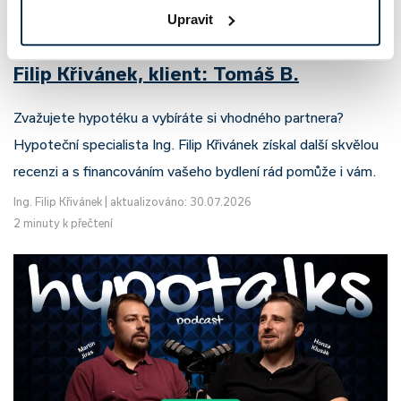
Upravit
Recenze - hypoteční specialista: Ing.
Filip Křivánek, klient: Tomáš B.
Zvažujete hypotéku a vybíráte si vhodného partnera?
Hypoteční specialista Ing. Filip Křivánek získal další skvělou
recenzi a s financováním vašeho bydlení rád pomůže i vám.
Ing. Filip Křivánek
|
aktualizováno: 30.07.2026
2 minuty k přečtení