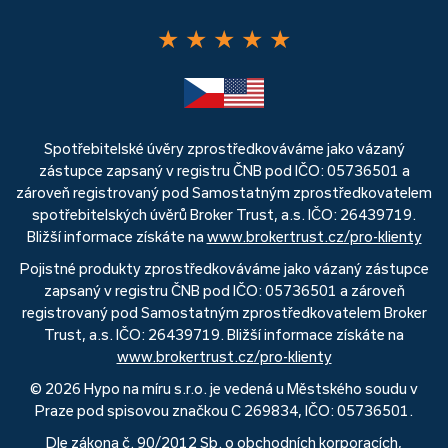
★
★
★
★
★
Spotřebitelské úvěry zprostředkováváme jako vázaný
zástupce zapsaný v registru ČNB pod IČO: 05736501 a
zároveň registrovaný pod Samostatným zprostředkovatelem
spotřebitelských úvěrů Broker Trust, a.s. IČO: 26439719.
Bližší informace získáte na
www.brokertrust.cz/pro-klienty
Pojistné produkty zprostředkováváme jako vázaný zástupce
zapsaný v registru ČNB pod IČO: 05736501 a zároveň
registrovaný pod Samostatným zprostředkovatelem Broker
Trust, a.s. IČO: 26439719. Bližší informace získáte na
www.brokertrust.cz/pro-klienty
© 2026 Hypo na míru s.r.o. je vedená u Městského soudu v
Praze pod spisovou značkou C 269834, IČO: 05736501.
Dle zákona č. 90/2012 Sb. o obchodních korporacích,