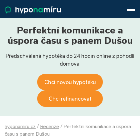
Hypotéky
Životní pojištění
Pojištění nemovitosti
Perfektní komunikace a
Články
úspora času s panem Dušou
O nás
Předschválená hypotéka do 24 hodin online z pohodlí
800 688 388
9−16 hod.
domova.
Přihlásit
Chci novou hypotéku
Chci refinancovat
hyponamiru.cz
/
Recenze
/
Perfektní komunikace a úspora
času s panem Dušou