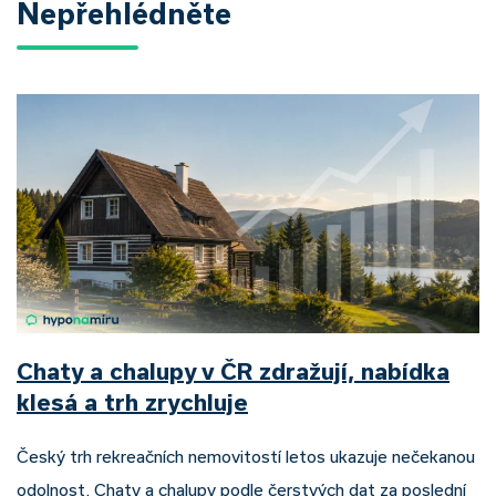
Nepřehlédněte
Chaty a chalupy v ČR zdražují, nabídka
klesá a trh zrychluje
Český trh rekreačních nemovitostí letos ukazuje nečekanou
odolnost. Chaty a chalupy podle čerstvých dat za poslední