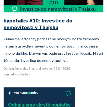
hypotalks #10: Investice do
nemovitostí v Thajsku
Přinášíme jedinečný podcast se skvělými hosty zaměřený
na témata bydlení, investic do nemovitostí, financování a
mnoho dalšího, kterým vás bude provázet Jan Klusák. Hlavní
téma dílu: Investice do nemovitostí v…
Daniela Opletalová
|
aktualizováno: 29.07.2026
2 minuty k přečtení