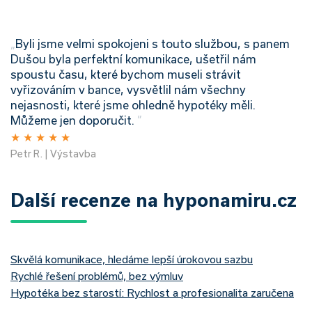
„
Byli jsme velmi spokojeni s touto službou, s panem
Dušou byla perfektní komunikace, ušetřil nám
spoustu času, které bychom museli strávit
vyřizováním v bance, vysvětlil nám všechny
nejasnosti, které jsme ohledně hypotéky měli.
Můžeme jen doporučit.
”
★
★
★
★
★
Petr R. | Výstavba
Další recenze na hyponamiru.cz
Skvělá komunikace, hledáme lepší úrokovou sazbu
Rychlé řešení problémů, bez výmluv
Hypotéka bez starostí: Rychlost a profesionalita zaručena