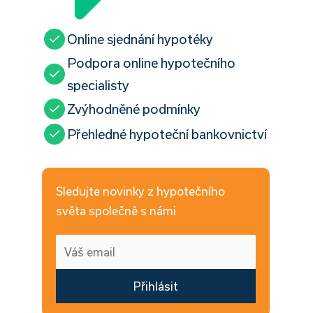
Online sjednání hypotéky
Podpora online hypotečního
specialisty
Zvýhodněné podmínky
Přehledné hypoteční bankovnictví
Sledujte novinky z hypotečního
světa společně s námi
Přihlásit