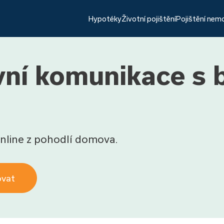
Hypotéky
Životní pojištění
Pojištění nem
ivní komunikace s
nline z pohodlí domova.
ovat