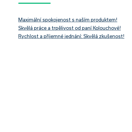
Maximální spokojenost s naším produktem!
Skvělá práce a trpělivost od paní Kolouchové!
Rychlost a příjemné jednání: Skvělá zkušenost!