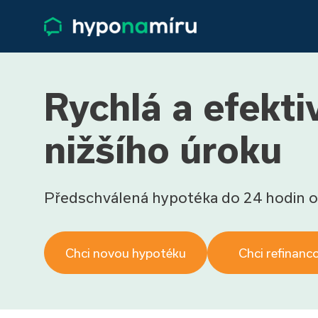
Rychlá a efekt
nižšího úroku
Předschválená hypotéka do 24 hodin o
Chci novou hypotéku
Chci refinanc