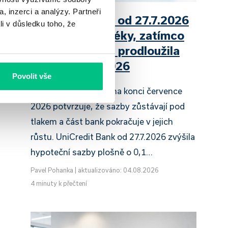
, inzerci a analýzy. Partneři
UniCredit Bank od 27.7.2026
li v důsledku toho, že
zdražuje hypotéky, zatímco
Raiffeisenbank prodloužila
slevu do 6.9.2026
Povolit vše
Český hypoteční trh na konci července
2026 potvrzuje, že sazby zůstávají pod
tlakem a část bank pokračuje v jejich
růstu. UniCredit Bank od 27.7.2026 zvýšila
hypoteční sazby plošně o 0,1…
Pavel Pohanka
|
aktualizováno: 04.08.2026
4 minuty k přečtení