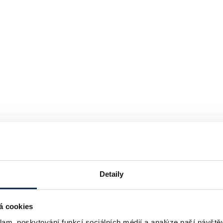
Detaily
á cookies
klam, poskytování funkcí sociálních médií a analýze naší návšt