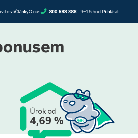
9−16 hod.
ovitosti
Články
O nás
800 688 388
Přihlásit
 bonusem
Úrok od
4,69 %