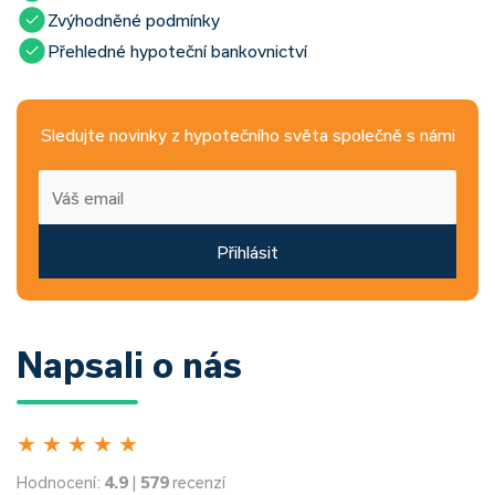
Zvýhodněné podmínky
Přehledné hypoteční bankovnictví
Sledujte novinky z hypotečního světa společně s námi
Přihlásit
Napsali o nás
★
★
★
★
★
Hodnocení:
4.9
|
579
recenzí