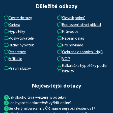
Důležité odkazy
Časté dotazy
Slovník pojmů
Kariéra
Reprezentativní příklad
Hypotéky
Průvodce
Poskytovatelé
Napsali o nás
Hlídač hypoték
Pro novináře
Reference
Ochrana osobních údajů
Affiliate
VOP
Kalkulačka hypotéky podle
Právní služby
lokality
Nejčastější dotazy
Jak dlouho trvá vyřízení hypotéky?
Jde hypotéka skutečně vyřídit online?
Hypotéka se dá zvládnout za měsíc i za tři. Nejčastěji její
Se kterými bankami v ČR máme nejlepší zkušenost?
Ano, skutečně jde. Díky moderním technologiím, které
uzavření trvá okolo 2 měsíců. Důvodem je především