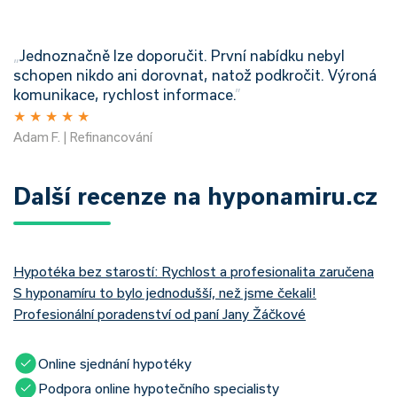
„
Jednoznačně lze doporučit. První nabídku nebyl
schopen nikdo ani dorovnat, natož podkročit. Výroná
komunikace, rychlost informace.
”
★
★
★
★
★
Adam F. | Refinancování
Další recenze na hyponamiru.cz
Hypotéka bez starostí: Rychlost a profesionalita zaručena
S hyponamíru to bylo jednodušší, než jsme čekali!
Profesionální poradenství od paní Jany Žáčkové
Online sjednání hypotéky
Podpora online hypotečního specialisty