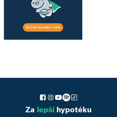
Za
lepší
hypotéku