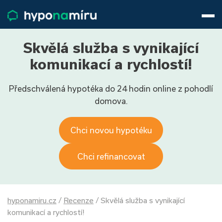
Hypotéky
Životní pojištění
Pojištění nemovitosti
Skvělá služba s vynikající
Články
komunikací a rychlostí!
O nás
Předschválená hypotéka do 24 hodin online z pohodlí
800 688 388
9−16 hod.
domova.
Přihlásit
Chci novou hypotéku
Chci refinancovat
hyponamiru.cz
/
Recenze
/
Skvělá služba s vynikající
komunikací a rychlostí!