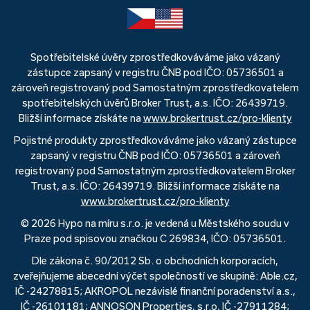
Spotřebitelské úvěry zprostředkováváme jako vázaný
zástupce zapsaný v registru ČNB pod IČO: 05736501 a
zároveň registrovaný pod Samostatným zprostředkovatelem
spotřebitelských úvěrů Broker Trust, a.s. IČO: 26439719.
Bližší informace získáte na
www.brokertrust.cz/pro-klienty
Pojistné produkty zprostředkováváme jako vázaný zástupce
zapsaný v registru ČNB pod IČO: 05736501 a zároveň
registrovaný pod Samostatným zprostředkovatelem Broker
Trust, a.s. IČO: 26439719. Bližší informace získáte na
www.brokertrust.cz/pro-klienty
© 2026 Hypo na míru s.r.o. je vedená u Městského soudu v
Praze pod spisovou značkou C 269834, IČO: 05736501.
Dle zákona č. 90/2012 Sb. o obchodních korporacích,
zveřejňujeme abecední výčet společností ve skupině: Able.cz,
IČ -24278815; AKROPOL nezávislé finanční poradenství a.s.,
IČ -26101181; ANNOSON Properties, s.r.o, IČ -27911284;