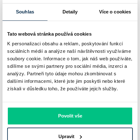
Komerční banka nabízí docela plastický obrázek dnešního
Souhlas
Detaily
Více o cookies
bankovního trhu. Na jedné straně jí podle zadaného rámce
klesl zisk na 8,5 miliardy korun, na druhé ale dál výrazně
Tato webová stránka používá cookies
rostly úvěry a…
K personalizaci obsahu a reklam, poskytování funkcí
Pavel Pohanka
|
aktualizováno: 31.07.2026
sociálních médií a analýze naší návštěvnosti využíváme
soubory cookie. Informace o tom, jak náš web používáte,
sdílíme se svými partnery pro sociální média, inzerci a
analýzy. Partneři tyto údaje mohou zkombinovat s
dalšími informacemi, které jste jim poskytli nebo které
získali v důsledku toho, že používáte jejich služby.
Povolit vše
Recenze - hypoteční specialista: Ing.
Upravit