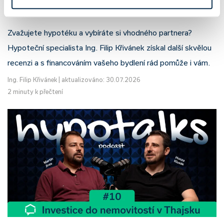
Filip Křivánek, klient: Tomáš B.
Zvažujete hypotéku a vybíráte si vhodného partnera?
Hypoteční specialista Ing. Filip Křivánek získal další skvělou
recenzi a s financováním vašeho bydlení rád pomůže i vám.
Ing. Filip Křivánek
|
aktualizováno: 30.07.2026
2 minuty k přečtení