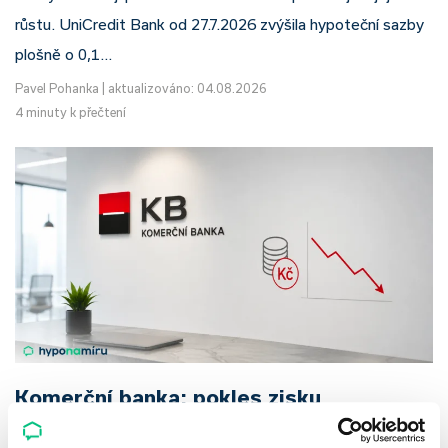
růstu. UniCredit Bank od 27.7.2026 zvýšila hypoteční sazby
plošně o 0,1…
Pavel Pohanka
|
aktualizováno: 04.08.2026
4 minuty k přečtení
Komerční banka: pokles zisku
neznamená slabší banku