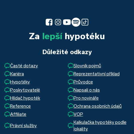
Za
lepší
hypotéku
Důležité odkazy
Časté dotazy
Slovník pojmů
Kariéra
Reprezentativní příklad
Hypotéky
Průvodce
Poskytovatelé
Napsali o nás
Hlídač hypoték
Pro novináře
Reference
Ochrana osobních údajů
Affiliate
VOP
Kalkulačka hypotéky podle
Právní služby
lokality