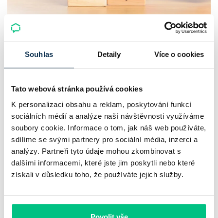
Srpnový Hypoindex 2026: hypotéky
Souhlas
Detaily
Více o cookies
zdražují už pátý měsíc v řadě
Průměrná nabídková sazba hypoték v Česku podle
Tato webová stránka používá cookies
srpnového Swiss Life Hypoindexu vzrostla na 5,42 %, tedy
K personalizaci obsahu a reklam, poskytování funkcí
o 0,10 procentního bodu oproti červenci. Zároveň jde už o
sociálních médií a analýze naší návštěvnosti využíváme
pátý meziměsíční růst v…
soubory cookie. Informace o tom, jak náš web používáte,
sdílíme se svými partnery pro sociální média, inzerci a
Pavel Pohanka
|
aktualizováno: 10.08.2026
analýzy. Partneři tyto údaje mohou zkombinovat s
5 minut k přečtení
dalšími informacemi, které jste jim poskytli nebo které
získali v důsledku toho, že používáte jejich služby.
Povolit vše