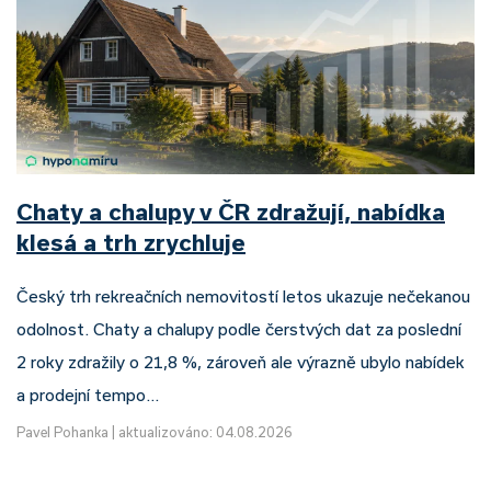
Chaty a chalupy v ČR zdražují, nabídka
klesá a trh zrychluje
Český trh rekreačních nemovitostí letos ukazuje nečekanou
odolnost. Chaty a chalupy podle čerstvých dat za poslední
2 roky zdražily o 21,8 %, zároveň ale výrazně ubylo nabídek
a prodejní tempo…
Pavel Pohanka
|
aktualizováno: 04.08.2026