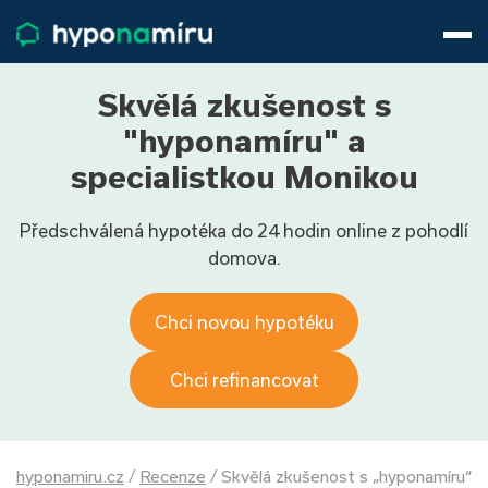
Hypotéky
Životní pojištění
Pojištění nemovitosti
Skvělá zkušenost s
Články
"hyponamíru" a
O nás
specialistkou Monikou
800 688 388
9−16 hod.
Předschválená hypotéka do 24 hodin online z pohodlí
Přihlásit
domova.
Chci novou hypotéku
Chci refinancovat
hyponamiru.cz
/
Recenze
/
Skvělá zkušenost s „hyponamíru“