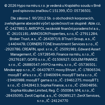
© 2026 Hypo na míru s.r.o. je vedená u Krajského soudu v Brně
pod spisovou značkou C 151399, IČO: 05736501.
Dle zákona č. 90/2012 Sb. o obchodních korporacích,
zveřejňujeme abecední výčet společností ve skupině: Able.cz,
IČ -24278815; AKROPOL nezávislé finanční poradenství a.s.,
IČ -26101181; ANNOSON Properties, s.r.o, IČ -27911284;
Broker Trust, a.s., IČ -26439719; BTrust Group, a.s., IČ
-14404478; CORNERSTONE Investment Services s.r.o., IČ
-2920786; CREAFIN, spol. s r.o., IČ -25091981; Edward Asset
Management, IČ -19728549; Finance na míru, s.r.o., IČ
-29276187; GOFIS s.r.o., IČ -01506927; GOLEM FINANCE
s.r.o., IČ -26880547; HYPO na míru, s.r.o., IČ -05736501;
Mindee app s.r.o., IČ -06437877; mooy Btrust , IČ -17806534;
mooyBT alfa s.r.o., IČ -19460694; mooyBT beta s.r.o., IČ
-19460988; mooyBT gama s.r.o., IČ -19461275; mooyBT1
s.r.o., IČ -19428413; Sophia Finance, s.r.o., IČ -25604856;
Sophia Kilcullen Limited, Reg. Č -350084; VHI, s.r.o., IČ
-28435095; ZenX Capital, a.s., IČ -09289127; ZenX Services,
s.r.o., IČ -24124770