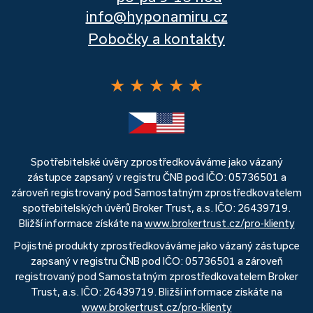
info@hyponamiru.cz
Pobočky a kontakty
★
★
★
★
★
Spotřebitelské úvěry zprostředkováváme jako vázaný
zástupce zapsaný v registru ČNB pod IČO: 05736501 a
zároveň registrovaný pod Samostatným zprostředkovatelem
spotřebitelských úvěrů Broker Trust, a.s. IČO: 26439719.
Bližší informace získáte na
www.brokertrust.cz/pro-klienty
Pojistné produkty zprostředkováváme jako vázaný zástupce
zapsaný v registru ČNB pod IČO: 05736501 a zároveň
registrovaný pod Samostatným zprostředkovatelem Broker
Trust, a.s. IČO: 26439719. Bližší informace získáte na
www.brokertrust.cz/pro-klienty