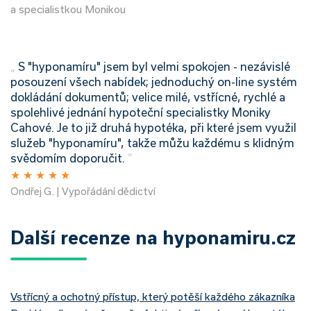
a specialistkou Monikou
„
S "hyponamíru" jsem byl velmi spokojen - nezávislé
posouzení všech nabídek; jednoduchý on-line systém
dokládání dokumentů; velice milé, vstřícné, rychlé a
spolehlivé jednání hypoteční specialistky Moniky
Cahové. Je to již druhá hypotéka, při které jsem využil
služeb "hyponamíru", takže můžu každému s klidným
svědomím doporučit.
”
★
★
★
★
★
Ondřej G. | Vypořádání dědictví
Další recenze na hyponamiru.cz
Vstřícný a ochotný přístup, který potěší každého zákazníka