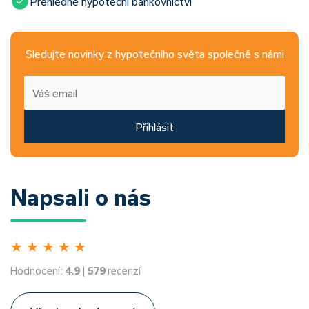
Přehledné hypoteční bankovnictví
Sledujte novinky z hypotečního světa společně s námi
Přihlásit
Napsali o nás
★
★
★
★
★
Hodnocení:
4.9
|
579
recenzí