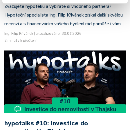
Zvažujete hypotéku a vybíráte si vhodného partnera?
Hypoteční specialista Ing. Filip Křivánek získal další skvělou
recenzi a s financováním vašeho bydlení rád pomůže i vám.
Ing. Filip Křivánek
|
aktualizováno: 30.07.2026
2 minuty k přečtení
hypotalks #10: Investice do