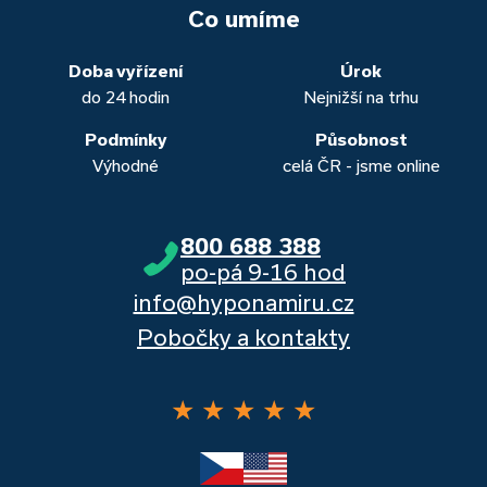
vašich aktuálních úvěrů na bydlení. Naši specialisté pro vás v
běžných účtů a rozhraním s názvem „Hypoteční zóna“.
to. Přesvědčte se sami.
Co umíme
obou případech najdou výhodné řešení, které “utáhnete”.
Dalšími kvalitními proklientskými bankami jsou Komerční
banka, Moneta a Raiffeisenbank.
Doba vyřízení
Úrok
do 24 hodin
Nejnižší na trhu
Podmínky
Působnost
Výhodné
celá ČR - jsme online
800 688 388
po-pá 9-16 hod
info@hyponamiru.cz
Pobočky a kontakty
★
★
★
★
★