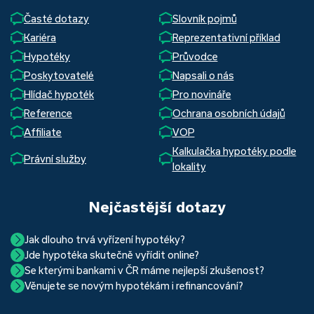
Časté dotazy
Slovník pojmů
Kariéra
Reprezentativní příklad
Hypotéky
Průvodce
Poskytovatelé
Napsali o nás
Hlídač hypoték
Pro novináře
Reference
Ochrana osobních údajů
Affiliate
VOP
Kalkulačka hypotéky podle
Právní služby
lokality
Nejčastější dotazy
Jak dlouho trvá vyřízení hypotéky?
Jde hypotéka skutečně vyřídit online?
Hypotéka se dá zvládnout za měsíc i za tři. Nejčastěji její
Se kterými bankami v ČR máme nejlepší zkušenost?
Ano, skutečně jde. Díky moderním technologiím, které
uzavření trvá okolo 2 měsíců. Důvodem je především
Věnujete se novým hypotékám i refinancování?
Nejvíce proklientská je určitě Hypoteční banka. Svou
používáme, již do banky při vyřizování hypotéky skutečně
schvalovací proces na straně bank. Existuje však řada cest,
Ano, věnujeme se jak novým hypotékám, tak
refinancování
rychlostí vyřizování požadavků, kvalitou servisu, nabídkou
nemusíte. Přesvědčte se sami.
jak schválení žádosti o hypotéku urychlit a my víme jak na