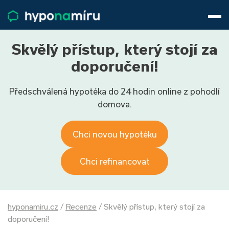
Hypotéky
Životní pojištění
Pojištění nemovitosti
Skvělý přístup, který stojí za
Články
doporučení!
O nás
Předschválená hypotéka do 24 hodin online z pohodlí
800 688 388
9−16 hod.
domova.
Přihlásit
Chci novou hypotéku
Chci refinancovat
hyponamiru.cz
/
Recenze
/
Skvělý přístup, který stojí za
doporučení!