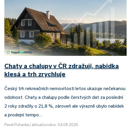
Chaty a chalupy v ČR zdražují, nabídka
klesá a trh zrychluje
Český trh rekreačních nemovitostí letos ukazuje nečekanou
odolnost. Chaty a chalupy podle čerstvých dat za poslední
2 roky zdražily o 21,8 %, zároveň ale výrazně ubylo nabídek
a prodejní tempo…
Pavel Pohanka
|
aktualizováno: 04.08.2026