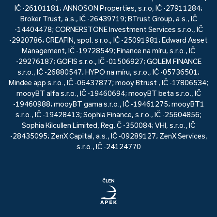
IČ -26101181; ANNOSON Properties, s.r.o, IČ -27911284;
Broker Trust, a.s., IČ -26439719; BTrust Group, a.s., IČ
-14404478; CORNERSTONE Investment Services s.r.o., IČ
-2920786; CREAFIN, spol. s r.o., IČ -25091981; Edward Asset
Management, IČ -19728549; Finance na míru, s.r.o., IČ
-29276187; GOFIS s.r.o., IČ -01506927; GOLEM FINANCE
s.r.o., IČ -26880547; HYPO na míru, s.r.o., IČ -05736501;
Mindee app s.r.o., IČ -06437877; mooy Btrust , IČ -17806534;
mooyBT alfa s.r.o., IČ -19460694; mooyBT beta s.r.o., IČ
-19460988; mooyBT gama s.r.o., IČ -19461275; mooyBT1
s.r.o., IČ -19428413; Sophia Finance, s.r.o., IČ -25604856;
Sophia Kilcullen Limited, Reg. Č -350084; VHI, s.r.o., IČ
-28435095; ZenX Capital, a.s., IČ -09289127; ZenX Services,
s.r.o., IČ -24124770