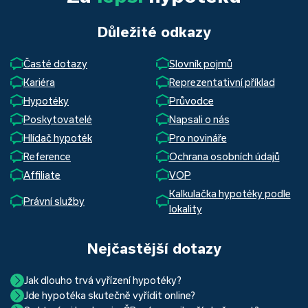
Důležité odkazy
Časté dotazy
Slovník pojmů
Kariéra
Reprezentativní příklad
Hypotéky
Průvodce
Poskytovatelé
Napsali o nás
Hlídač hypoték
Pro novináře
Reference
Ochrana osobních údajů
Affiliate
VOP
Kalkulačka hypotéky podle
Právní služby
lokality
Nejčastější dotazy
Jak dlouho trvá vyřízení hypotéky?
Jde hypotéka skutečně vyřídit online?
Hypotéka se dá zvládnout za měsíc i za tři. Nejčastěji její