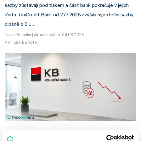
sazby zůstávají pod tlakem a část bank pokračuje v jejich
růstu. UniCredit Bank od 27.7.2026 zvýšila hypoteční sazby
plošně o 0,1…
Pavel Pohanka
|
aktualizováno: 04.08.2026
4 minuty k přečtení
Komerční banka: pokles zisku
neznamená slabší banku