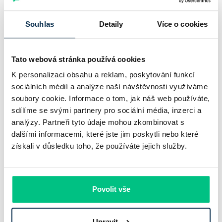
Komerční banka nabízí docela plastický obrázek dnešního
Souhlas
Detaily
Více o cookies
bankovního trhu. Na jedné straně jí podle zadaného rámce
klesl zisk na 8,5 miliardy korun, na druhé ale dál výrazně
Tato webová stránka používá cookies
rostly úvěry a…
K personalizaci obsahu a reklam, poskytování funkcí
Pavel Pohanka
|
aktualizováno: 31.07.2026
sociálních médií a analýze naší návštěvnosti využíváme
soubory cookie. Informace o tom, jak náš web používáte,
sdílíme se svými partnery pro sociální média, inzerci a
analýzy. Partneři tyto údaje mohou zkombinovat s
dalšími informacemi, které jste jim poskytli nebo které
získali v důsledku toho, že používáte jejich služby.
Povolit vše
Upravit