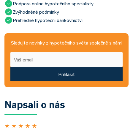
Podpora online hypotečního specialisty
Zvýhodněné podmínky
Přehledné hypoteční bankovnictví
Sledujte novinky z hypotečního světa společně s námi
Přihlásit
Napsali o nás
★
★
★
★
★