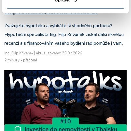
Recenze - hypoteční specialista: Ing.
Filip Křivánek, klient: Tomáš B.
Zvažujete hypotéku a vybíráte si vhodného partnera?
Hypoteční specialista Ing. Filip Křivánek získal další skvělou
recenzi a s financováním vašeho bydlení rád pomůže i vám.
Ing. Filip Křivánek
|
aktualizováno: 30.07.2026
2 minuty k přečtení