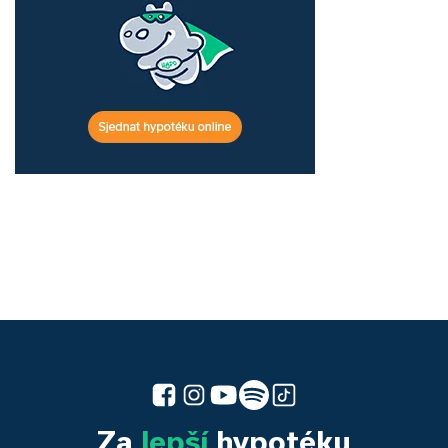
Za
lepší
hypotéku