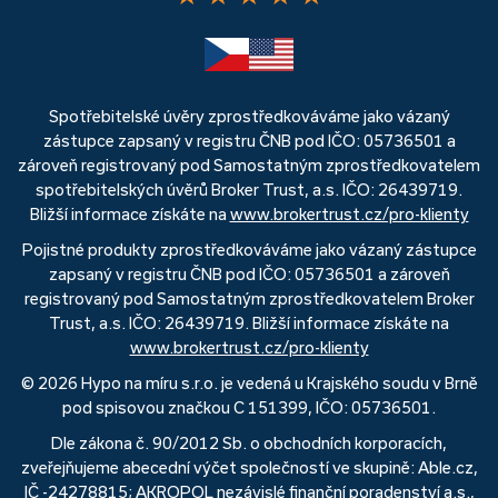
Spotřebitelské úvěry zprostředkováváme jako vázaný
zástupce zapsaný v registru ČNB pod IČO: 05736501 a
zároveň registrovaný pod Samostatným zprostředkovatelem
spotřebitelských úvěrů Broker Trust, a.s. IČO: 26439719.
Bližší informace získáte na
www.brokertrust.cz/pro-klienty
Pojistné produkty zprostředkováváme jako vázaný zástupce
zapsaný v registru ČNB pod IČO: 05736501 a zároveň
registrovaný pod Samostatným zprostředkovatelem Broker
Trust, a.s. IČO: 26439719. Bližší informace získáte na
www.brokertrust.cz/pro-klienty
© 2026 Hypo na míru s.r.o. je vedená u Krajského soudu v Brně
pod spisovou značkou C 151399, IČO: 05736501.
Dle zákona č. 90/2012 Sb. o obchodních korporacích,
zveřejňujeme abecední výčet společností ve skupině: Able.cz,
IČ -24278815; AKROPOL nezávislé finanční poradenství a.s.,