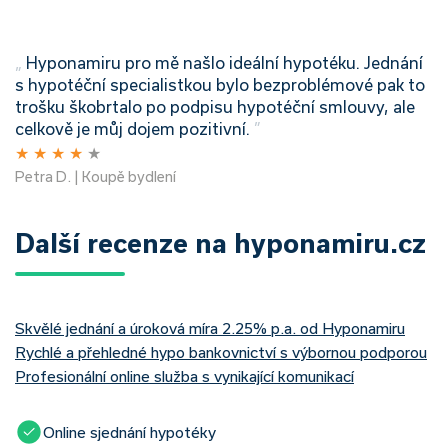
„
Hyponamiru pro mě našlo ideální hypotéku. Jednání
s hypotéční specialistkou bylo bezproblémové pak to
trošku škobrtalo po podpisu hypotéční smlouvy, ale
celkově je můj dojem pozitivní.
”
★
★
★
★
★
Petra D. | Koupě bydlení
Další recenze na hyponamiru.cz
Skvělé jednání a úroková míra 2.25% p.a. od Hyponamiru
Rychlé a přehledné hypo bankovnictví s výbornou podporou
Profesionální online služba s vynikající komunikací
Online sjednání hypotéky