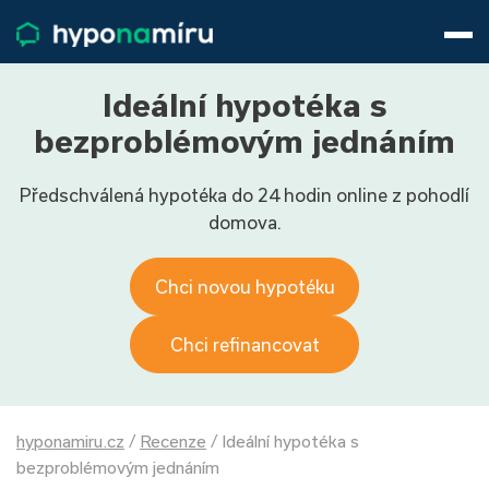
Hypotéky
Životní pojištění
Pojištění nemovitosti
Ideální hypotéka s
Články
bezproblémovým jednáním
O nás
Předschválená hypotéka do 24 hodin online z pohodlí
800 688 388
9−16 hod.
domova.
Přihlásit
Chci novou hypotéku
Chci refinancovat
hyponamiru.cz
/
Recenze
/
Ideální hypotéka s
bezproblémovým jednáním