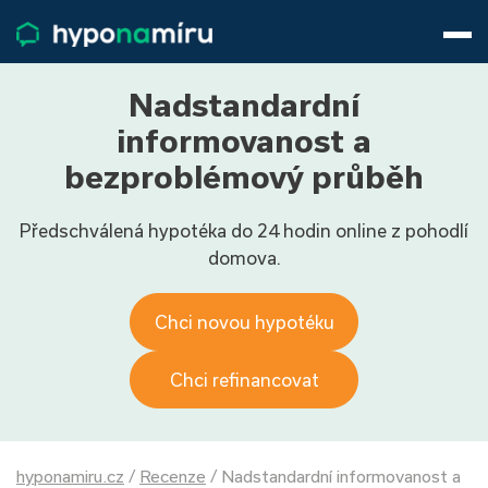
Hypotéky
Životní pojištění
Pojištění nemovitosti
Nadstandardní
Články
informovanost a
O nás
bezproblémový průběh
800 688 388
9−16 hod.
Předschválená hypotéka do 24 hodin online z pohodlí
Přihlásit
domova.
Chci novou hypotéku
Chci refinancovat
hyponamiru.cz
/
Recenze
/
Nadstandardní informovanost a