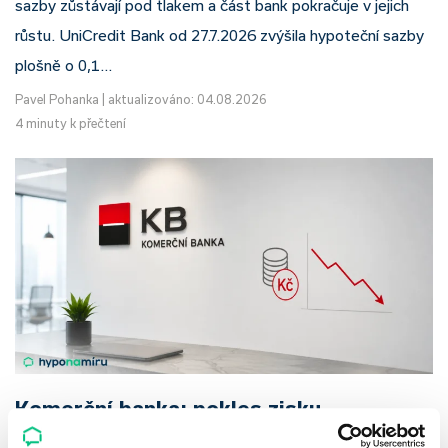
sazby zůstávají pod tlakem a část bank pokračuje v jejich
růstu. UniCredit Bank od 27.7.2026 zvýšila hypoteční sazby
plošně o 0,1…
Pavel Pohanka
|
aktualizováno: 04.08.2026
4 minuty k přečtení
Komerční banka: pokles zisku
neznamená slabší banku