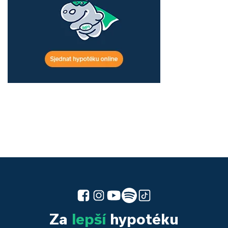
Za
lepší
hypotéku