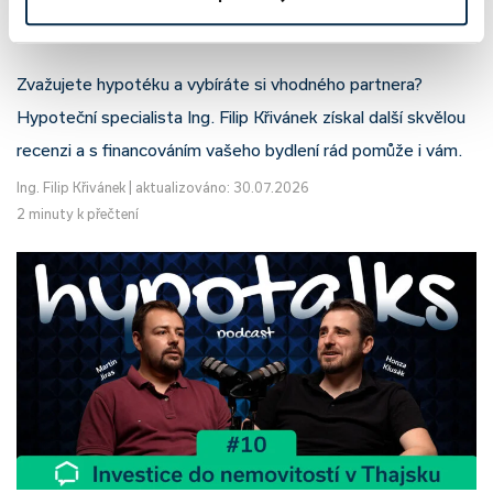
Filip Křivánek, klient: Tomáš B.
Zvažujete hypotéku a vybíráte si vhodného partnera?
Hypoteční specialista Ing. Filip Křivánek získal další skvělou
recenzi a s financováním vašeho bydlení rád pomůže i vám.
Ing. Filip Křivánek
|
aktualizováno: 30.07.2026
2 minuty k přečtení