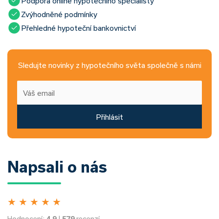
Podpora online hypotečního specialisty
Zvýhodněné podmínky
Přehledné hypoteční bankovnictví
Sledujte novinky z hypotečního světa společně s námi
Přihlásit
Napsali o nás
★
★
★
★
★
Hodnocení:
4.9
|
579
recenzí