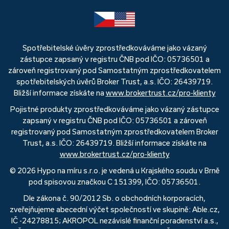
Spotřebitelské úvěry zprostředkováváme jako vázaný
zástupce zapsaný v registru ČNB pod IČO: 05736501 a
zároveň registrovaný pod Samostatným zprostředkovatelem
spotřebitelských úvěrů Broker Trust, a.s. IČO: 26439719.
Bližší informace získáte na
www.brokertrust.cz/pro-klienty
Pojistné produkty zprostředkováváme jako vázaný zástupce
zapsaný v registru ČNB pod IČO: 05736501 a zároveň
registrovaný pod Samostatným zprostředkovatelem Broker
Trust, a.s. IČO: 26439719. Bližší informace získáte na
www.brokertrust.cz/pro-klienty
© 2026 Hypo na míru s.r.o. je vedená u Krajského soudu v Brně
pod spisovou značkou C 151399, IČO: 05736501.
Dle zákona č. 90/2012 Sb. o obchodních korporacích,
zveřejňujeme abecední výčet společností ve skupině: Able.cz,
IČ -24278815; AKROPOL nezávislé finanční poradenství a.s.,