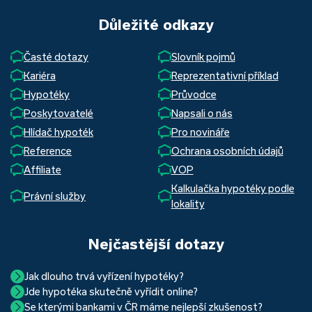
Důležité odkazy
Časté dotazy
Slovník pojmů
Kariéra
Reprezentativní příklad
Hypotéky
Průvodce
Poskytovatelé
Napsali o nás
Hlídač hypoték
Pro novináře
Reference
Ochrana osobních údajů
Affiliate
VOP
Kalkulačka hypotéky podle
Právní služby
lokality
Nejčastější dotazy
Jak dlouho trvá vyřízení hypotéky?
Jde hypotéka skutečně vyřídit online?
Hypotéka se dá zvládnout za měsíc i za tři. Nejčastěji její
Se kterými bankami v ČR máme nejlepší zkušenost?
Ano, skutečně jde. Díky moderním technologiím, které
uzavření trvá okolo 2 měsíců. Důvodem je především