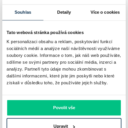
Komerční banka nabízí docela plastický obrázek dnešního
Souhlas
Detaily
Více o cookies
bankovního trhu. Na jedné straně jí podle zadaného rámce
klesl zisk na 8,5 miliardy korun, na druhé ale dál výrazně
Tato webová stránka používá cookies
rostly úvěry a…
K personalizaci obsahu a reklam, poskytování funkcí
Pavel Pohanka
|
aktualizováno: 31.07.2026
sociálních médií a analýze naší návštěvnosti využíváme
soubory cookie. Informace o tom, jak náš web používáte,
sdílíme se svými partnery pro sociální média, inzerci a
analýzy. Partneři tyto údaje mohou zkombinovat s
dalšími informacemi, které jste jim poskytli nebo které
získali v důsledku toho, že používáte jejich služby.
Povolit vše
Upravit
Recenze - hypoteční specialista: Ing.