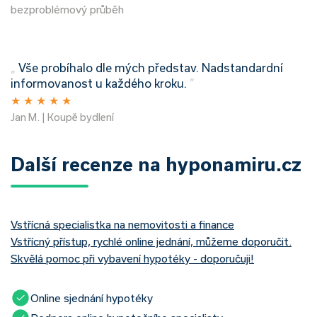
bezproblémový průběh
„
Vše probíhalo dle mých představ. Nadstandardní
informovanost u každého kroku.
”
★
★
★
★
★
Jan M. | Koupě bydlení
Další recenze na hyponamiru.cz
Vstřícná specialistka na nemovitosti a finance
Vstřícný přístup, rychlé online jednání, můžeme doporučit.
Skvělá pomoc při vybavení hypotéky - doporučuji!
Online sjednání hypotéky