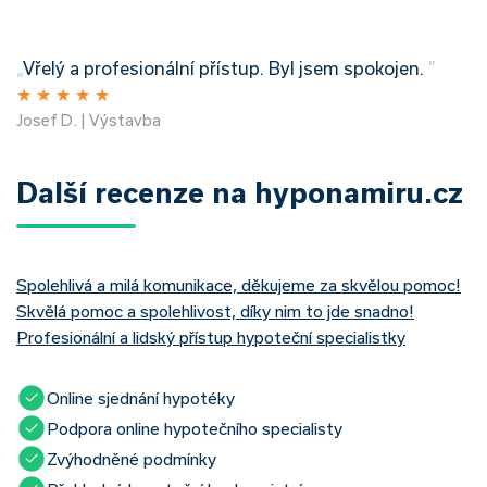
„
Vřelý a profesionální přístup. Byl jsem spokojen.
”
★
★
★
★
★
Josef D. | Výstavba
Další recenze na hyponamiru.cz
Spolehlivá a milá komunikace, děkujeme za skvělou pomoc!
Skvělá pomoc a spolehlivost, díky nim to jde snadno!
Profesionální a lidský přístup hypoteční specialistky
Online sjednání hypotéky
Podpora online hypotečního specialisty
Zvýhodněné podmínky