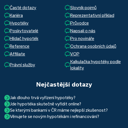
Časté dotazy
Slovník pojmů
Kariéra
Reprezentativní příklad
Hypotéky
Průvodce
Poskytovatelé
Napsali o nás
Hlídač hypoték
Pro novináře
Reference
Ochrana osobních údajů
Affiliate
VOP
Kalkulačka hypotéky podle
Právní služby
lokality
Nejčastější dotazy
Jak dlouho trvá vyřízení hypotéky?
Jde hypotéka skutečně vyřídit online?
Hypotéka se dá zvládnout za měsíc i za tři. Nejčastěji její
Se kterými bankami v ČR máme nejlepší zkušenost?
Ano, skutečně jde. Díky moderním technologiím, které
uzavření trvá okolo 2 měsíců. Důvodem je především
Věnujete se novým hypotékám i refinancování?
Nejvíce proklientská je určitě Hypoteční banka. Svou
používáme, již do banky při vyřizování hypotéky skutečně
schvalovací proces na straně bank. Existuje však řada cest,
Ano, věnujeme se jak novým hypotékám, tak
refinancování
rychlostí vyřizování požadavků, kvalitou servisu, nabídkou
nemusíte. Přesvědčte se sami.
jak schválení žádosti o hypotéku urychlit a my víme jak na