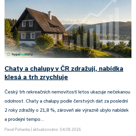
Chaty a chalupy v ČR zdražují, nabídka
klesá a trh zrychluje
Český trh rekreačních nemovitostí letos ukazuje nečekanou
odolnost. Chaty a chalupy podle čerstvých dat za poslední
2 roky zdražily o 21,8 %, zároveň ale výrazně ubylo nabídek
a prodejní tempo…
Pavel Pohanka
|
aktualizováno: 04.08.2026