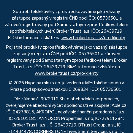
Spotřebitelské úvěry zprostředkováváme jako vázaný
zástupce zapsaný v registru ČNB pod IČO: 05736501 a
zároveň registrovaný pod Samostatným zprostředkovatelem
spotřebitelských úvěrů Broker Trust, a.s. IČO: 26439719.
Bližší informace získáte na
www.brokertrust.cz/pro-klienty
Pojistné produkty zprostředkováváme jako vázaný zástupce
zapsaný v registru ČNB pod IČO: 05736501 a zároveň
registrovaný pod Samostatným zprostředkovatelem Broker
Trust, a.s. IČO: 26439719. Bližší informace získáte na
www.brokertrust.cz/pro-klienty
© 2026 Hypo na míru s.r.o. je vedená u Městského soudu v
Praze pod spisovou značkou C 269834, IČO: 05736501.
Dle zákona č. 90/2012 Sb. o obchodních korporacích,
zveřejňujeme abecední výčet společností ve skupině: Able.cz,
IČ -24278815; AKROPOL nezávislé finanční poradenství a.s.,
IČ -26101181; ANNOSON Properties, s.r.o, IČ -27911284;
Broker Trust, a.s., IČ -26439719; BTrust Group, a.s., IČ
-14404478; CORNERSTONE Investment Services s.r.o., IČ