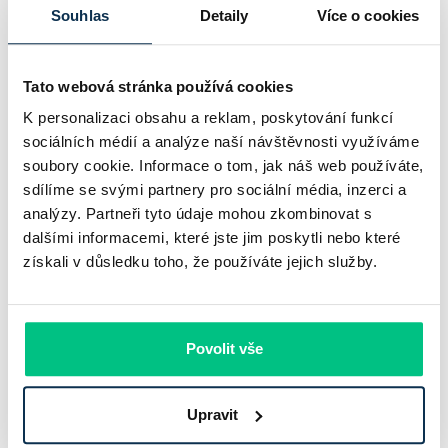
bankovního trhu. Na jedné straně jí podle zadaného rámce
Souhlas
Detaily
Více o cookies
klesl zisk na 8,5 miliardy korun, na druhé ale dál výrazně
rostly úvěry a…
Tato webová stránka používá cookies
Pavel Pohanka
|
aktualizováno: 31.07.2026
K personalizaci obsahu a reklam, poskytování funkcí
sociálních médií a analýze naší návštěvnosti využíváme
soubory cookie. Informace o tom, jak náš web používáte,
sdílíme se svými partnery pro sociální média, inzerci a
analýzy. Partneři tyto údaje mohou zkombinovat s
dalšími informacemi, které jste jim poskytli nebo které
získali v důsledku toho, že používáte jejich služby.
Povolit vše
Recenze - hypoteční specialista: Ing.
Upravit
Filip Křivánek, klient: Tomáš B.