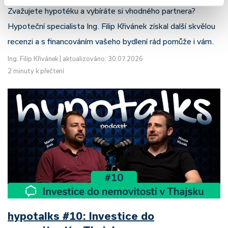
Zvažujete hypotéku a vybíráte si vhodného partnera?
Hypoteční specialista Ing. Filip Křivánek získal další skvělou
recenzi a s financováním vašeho bydlení rád pomůže i vám.
Ing. Filip Křivánek
|
aktualizováno: 30.07.2026
2 minuty k přečtení
hypotalks #10: Investice do