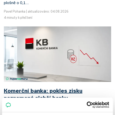
plošně o 0,1…
Pavel Pohanka
|
aktualizováno: 04.08.2026
4 minuty k přečtení
Komerční banka: pokles zisku
neznamená slabší banku
Komerční banka nabízí docela plastický obrázek dnešního