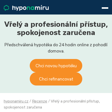
Hypotéky
Životní pojištění
Pojištění nemovitosti
Vřelý a profesionální přístup,
Články
spokojenost zaručena
O nás
Předschválená hypotéka do 24 hodin online z pohodlí
800 688 388
9−16 hod.
domova.
Přihlásit
Chci novou hypotéku
Chci refinancovat
hyponamiru.cz
/
Recenze
/
Vřelý a profesionální přístup,
spokojenost zaručena