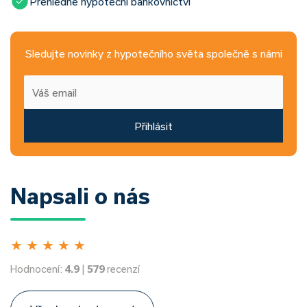
Přehledné hypoteční bankovnictví
Sledujte novinky z hypotečního světa společně s námi
Přihlásit
Napsali o nás
★
★
★
★
★
Hodnocení:
4.9
|
579
recenzí