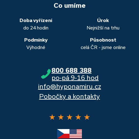
vašich aktuálních úvěrů na bydlení. Naši specialisté pro vás v
běžných účtů a rozhraním s názvem „Hypoteční zóna“.
to. Přesvědčte se sami.
Co umíme
obou případech najdou výhodné řešení, které “utáhnete”.
Dalšími kvalitními proklientskými bankami jsou Komerční
banka, Moneta a Raiffeisenbank.
Doba vyřízení
Úrok
do 24 hodin
Nejnižší na trhu
Podmínky
Působnost
Výhodné
celá ČR - jsme online
800 688 388
po-pá 9-16 hod
info@hyponamiru.cz
Pobočky a kontakty
★
★
★
★
★