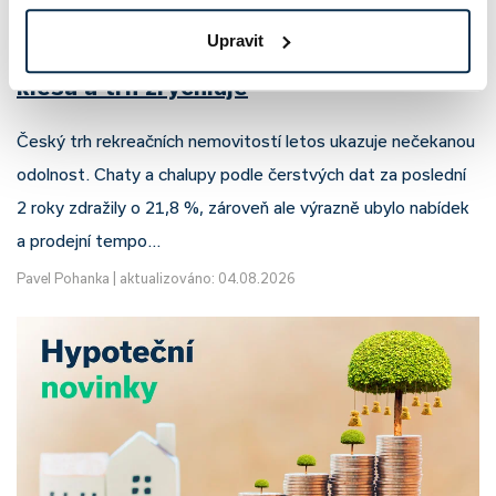
Upravit
Chaty a chalupy v ČR zdražují, nabídka
klesá a trh zrychluje
Český trh rekreačních nemovitostí letos ukazuje nečekanou
odolnost. Chaty a chalupy podle čerstvých dat za poslední
2 roky zdražily o 21,8 %, zároveň ale výrazně ubylo nabídek
a prodejní tempo…
Pavel Pohanka
|
aktualizováno: 04.08.2026