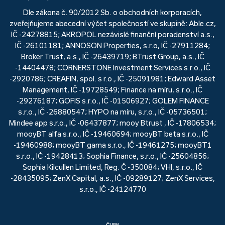
Dle zákona č. 90/2012 Sb. o obchodních korporacích,
zveřejňujeme abecední výčet společností ve skupině: Able.cz,
IČ -24278815; AKROPOL nezávislé finanční poradenství a.s.,
IČ -26101181; ANNOSON Properties, s.r.o, IČ -27911284;
Broker Trust, a.s., IČ -26439719; BTrust Group, a.s., IČ
-14404478; CORNERSTONE Investment Services s.r.o., IČ
-2920786; CREAFIN, spol. s r.o., IČ -25091981; Edward Asset
Management, IČ -19728549; Finance na míru, s.r.o., IČ
-29276187; GOFIS s.r.o., IČ -01506927; GOLEM FINANCE
s.r.o., IČ -26880547; HYPO na míru, s.r.o., IČ -05736501;
Mindee app s.r.o., IČ -06437877; mooy Btrust , IČ -17806534;
mooyBT alfa s.r.o., IČ -19460694; mooyBT beta s.r.o., IČ
-19460988; mooyBT gama s.r.o., IČ -19461275; mooyBT1
s.r.o., IČ -19428413; Sophia Finance, s.r.o., IČ -25604856;
Sophia Kilcullen Limited, Reg. Č -350084; VHI, s.r.o., IČ
-28435095; ZenX Capital, a.s., IČ -09289127; ZenX Services,
s.r.o., IČ -24124770