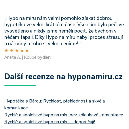
„
Hypo na míru nám velmi pomohlo získat dobrou
hypotéku ve velmi krátkém čase. Vše nám bylo pečlivě
vysvětleno a nikdy jsme neměli pocit, že bychom v
něčem tápali. Díky Hypo na míru nebyl proces stresují
a náročný a toho si velmi ceníme!
”
★
★
★
★
★
Aneta A. | Koupě bydlení
Další recenze na hyponamiru.cz
Hypotéka s Bárou: Rychlost, přehlednost a skvělá
komunikace
Rychlé a spolehlivé hypo na míru bez zdlouhavé komunikace
Rychlé a spolehlivé hypo na míru – doporučuji!