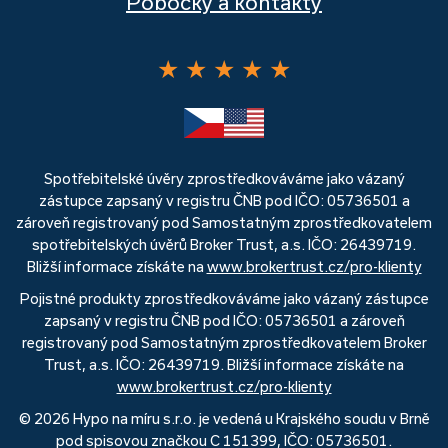
Pobočky a kontakty
★
★
★
★
★
Spotřebitelské úvěry zprostředkováváme jako vázaný
zástupce zapsaný v registru ČNB pod IČO: 05736501 a
zároveň registrovaný pod Samostatným zprostředkovatelem
spotřebitelských úvěrů Broker Trust, a.s. IČO: 26439719.
Bližší informace získáte na
www.brokertrust.cz/pro-klienty
Pojistné produkty zprostředkováváme jako vázaný zástupce
zapsaný v registru ČNB pod IČO: 05736501 a zároveň
registrovaný pod Samostatným zprostředkovatelem Broker
Trust, a.s. IČO: 26439719. Bližší informace získáte na
www.brokertrust.cz/pro-klienty
© 2026 Hypo na míru s.r.o. je vedená u Krajského soudu v Brně
pod spisovou značkou C 151399, IČO: 05736501.