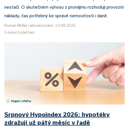
nestačí. O skutečném výnosu z pronájmu rozhodují provozní
náklady, čas potřebný ke správě nemovitosti i daně.
Roman Müller
|
aktualizováno: 10.08.2026
5 minut k přečtení
Srpnový Hypoindex 2026: hypotéky
zdražují už pátý měsíc v řadě