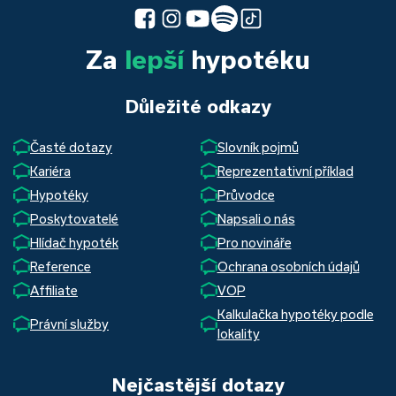
Za
lepší
hypotéku
Důležité odkazy
Časté dotazy
Slovník pojmů
Kariéra
Reprezentativní příklad
Hypotéky
Průvodce
Poskytovatelé
Napsali o nás
Hlídač hypoték
Pro novináře
Reference
Ochrana osobních údajů
Affiliate
VOP
Kalkulačka hypotéky podle
Právní služby
lokality
Nejčastější dotazy