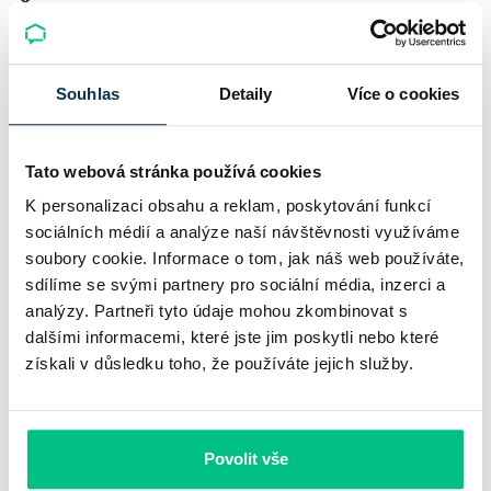
ČNB ponechala sazby na 3,75 %: co
čekat do konce roku
Souhlas
Detaily
Více o cookies
Česká národní banka na srpnovém zasedání ponechala
základní úrokovou sazbu na 3,75 % a po červnovém zvýšení
přešla do vyčkávacího režimu. Samotné rozhodnutí je jasné.
Tato webová stránka používá cookies
Mnohem méně jasný je ale…
K personalizaci obsahu a reklam, poskytování funkcí
sociálních médií a analýze naší návštěvnosti využíváme
Pavel Pohanka
|
aktualizováno: 10.08.2026
soubory cookie. Informace o tom, jak náš web používáte,
sdílíme se svými partnery pro sociální média, inzerci a
analýzy. Partneři tyto údaje mohou zkombinovat s
dalšími informacemi, které jste jim poskytli nebo které
získali v důsledku toho, že používáte jejich služby.
Povolit vše