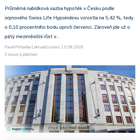
Průměrná nabídková sazba hypoték v Česku podle
srpnového Swiss Life Hypoindexu vzrostla na 5,42 %, tedy
o 0,10 procentního bodu oproti červenci. Zároveň jde už o
pátý meziměsíční růst v…
Pavel Pohanka
|
aktualizováno: 10.08.2026
5 minut k přečtení