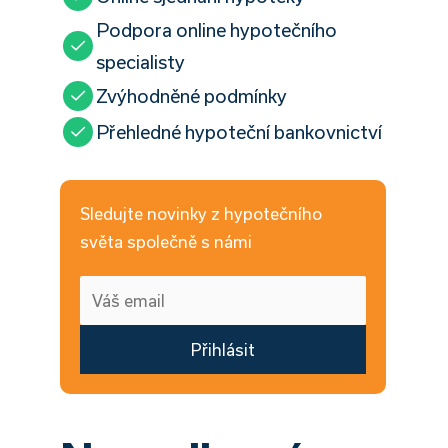
Podpora online hypotečního
specialisty
Zvýhodněné podmínky
Přehledné hypoteční bankovnictví
Sledujte novinky z hypotečního
světa společně s námi
Přihlásit