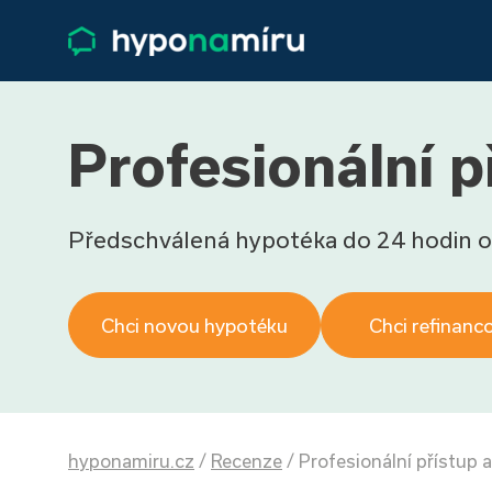
Profesionální p
Předschválená hypotéka do 24 hodin o
Chci novou hypotéku
Chci refinanc
hyponamiru.cz
/
Recenze
/
Profesionální přístup a