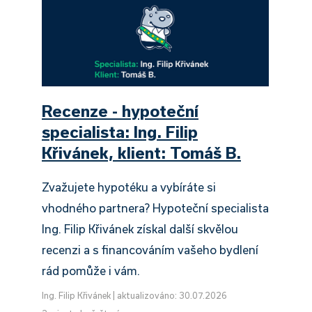
Recenze - hypoteční
specialista: Ing. Filip
Křivánek, klient: Tomáš B.
Zvažujete hypotéku a vybíráte si
vhodného partnera? Hypoteční specialista
Ing. Filip Křivánek získal další skvělou
recenzi a s financováním vašeho bydlení
rád pomůže i vám.
Ing. Filip Křivánek
|
aktualizováno: 30.07.2026