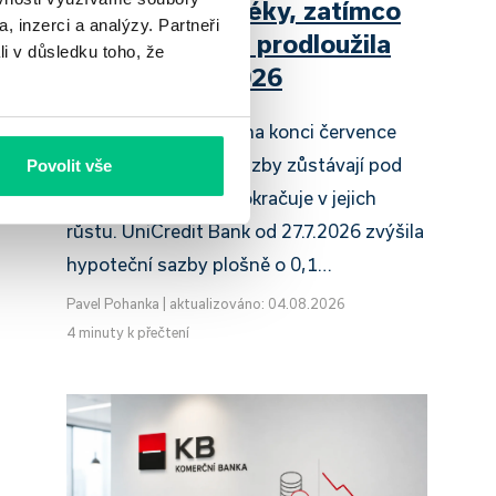
zdražuje hypotéky, zatímco
, inzerci a analýzy. Partneři
Raiffeisenbank prodloužila
li v důsledku toho, že
slevu do 6.9.2026
Český hypoteční trh na konci července
2026 potvrzuje, že sazby zůstávají pod
Povolit vše
tlakem a část bank pokračuje v jejich
růstu. UniCredit Bank od 27.7.2026 zvýšila
hypoteční sazby plošně o 0,1…
Pavel Pohanka
|
aktualizováno: 04.08.2026
4 minuty k přečtení