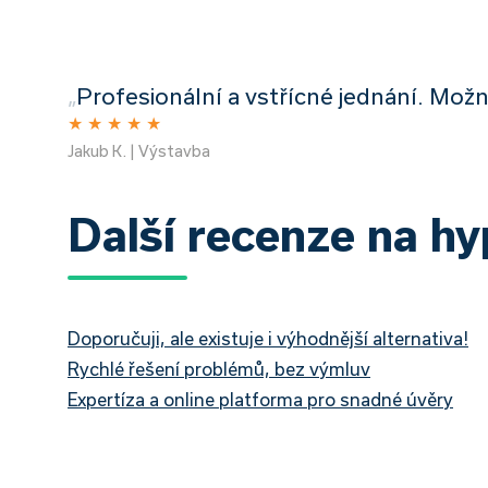
„
Profesionální a vstřícné jednání. Možn
★
★
★
★
★
Jakub K. | Výstavba
Další recenze na h
Doporučuji, ale existuje i výhodnější alternativa!
Rychlé řešení problémů, bez výmluv
Expertíza a online platforma pro snadné úvěry