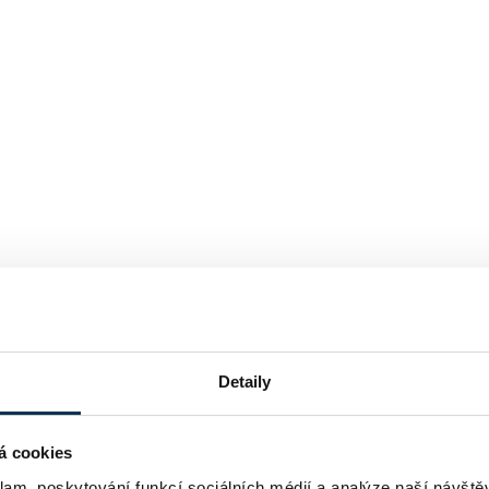
Detaily
á cookies
klam, poskytování funkcí sociálních médií a analýze naší návšt