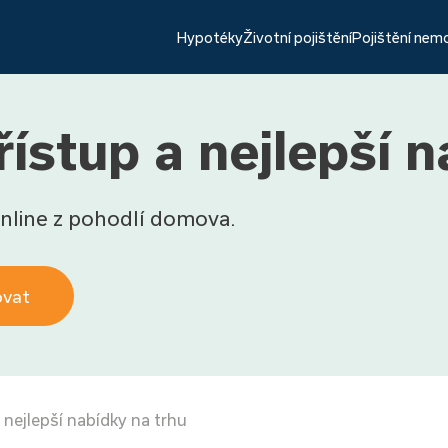
Hypotéky
Životní pojištění
Pojištění nem
řístup a nejlepší 
nline z pohodlí domova.
ovat
 nejlepší nabídky na trhu