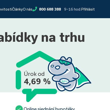
9−16 hod.
ovitosti
Články
O nás
800 688 388
Přihlásit
nabídky na trhu
Úrok od
4,69 %
Online sjednání hypotéky