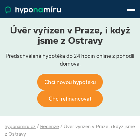
Hypotéky
Životní pojištění
Pojištění nemovitosti
Úvěr vyřízen v Praze, i když
Články
jsme z Ostravy
O nás
Předschválená hypotéka do 24 hodin online z pohodlí
800 688 388
9−16 hod.
domova.
Přihlásit
Chci novou hypotéku
Chci refinancovat
hyponamiru.cz
/
Recenze
/
Úvěr vyřízen v Praze, i když jsme
z Ostravy