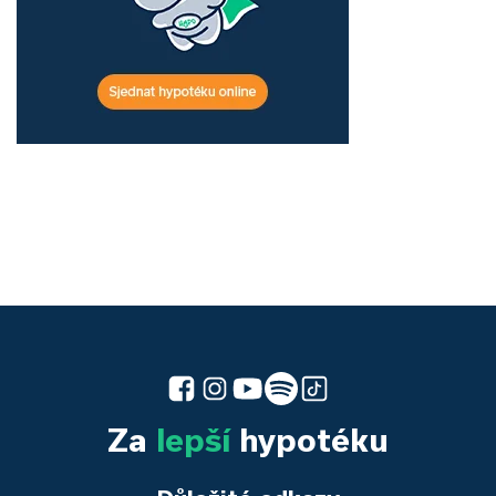
Za
lepší
hypotéku