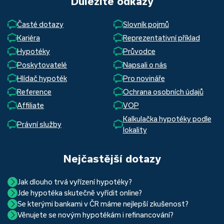
Důležité odkazy
Časté dotazy
Slovník pojmů
Kariéra
Reprezentativní příklad
Hypotéky
Průvodce
Poskytovatelé
Napsali o nás
Hlídač hypoték
Pro novináře
Reference
Ochrana osobních údajů
Affiliate
VOP
Kalkulačka hypotéky podle
Právní služby
lokality
Nejčastější dotazy
Jak dlouho trvá vyřízení hypotéky?
Jde hypotéka skutečně vyřídit online?
Hypotéka se dá zvládnout za měsíc i za tři. Nejčastěji její
Se kterými bankami v ČR máme nejlepší zkušenost?
Ano, skutečně jde. Díky moderním technologiím, které
uzavření trvá okolo 2 měsíců. Důvodem je především
Věnujete se novým hypotékám i refinancování?
Nejvíce proklientská je určitě Hypoteční banka. Svou
používáme, již do banky při vyřizování hypotéky skutečně
schvalovací proces na straně bank. Existuje však řada cest,