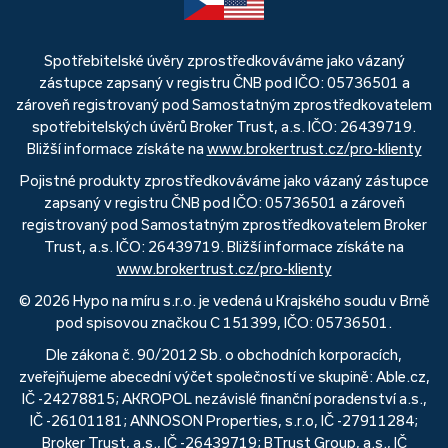
Spotřebitelské úvěry zprostředkováváme jako vázaný
zástupce zapsaný v registru ČNB pod IČO: 05736501 a
zároveň registrovaný pod Samostatným zprostředkovatelem
spotřebitelských úvěrů Broker Trust, a.s. IČO: 26439719.
Bližší informace získáte na
www.brokertrust.cz/pro-klienty
Pojistné produkty zprostředkováváme jako vázaný zástupce
zapsaný v registru ČNB pod IČO: 05736501 a zároveň
registrovaný pod Samostatným zprostředkovatelem Broker
Trust, a.s. IČO: 26439719. Bližší informace získáte na
www.brokertrust.cz/pro-klienty
© 2026 Hypo na míru s.r.o. je vedená u Krajského soudu v Brně
pod spisovou značkou C 151399, IČO: 05736501.
Dle zákona č. 90/2012 Sb. o obchodních korporacích,
zveřejňujeme abecední výčet společností ve skupině: Able.cz,
IČ -24278815; AKROPOL nezávislé finanční poradenství a.s.,
IČ -26101181; ANNOSON Properties, s.r.o, IČ -27911284;
Broker Trust, a.s., IČ -26439719; BTrust Group, a.s., IČ