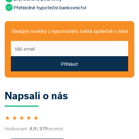
Přehledné hypoteční bankovnictví
Sledujte novinky z hypotečního světa společně s námi
Přihlásit
Napsali o nás
★
★
★
★
★
Hodnocení:
4.9
|
579
recenzí