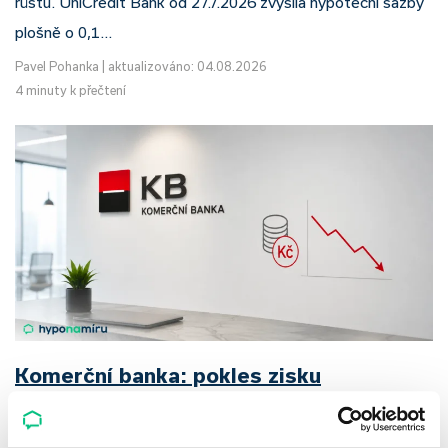
růstu. UniCredit Bank od 27.7.2026 zvýšila hypoteční sazby
plošně o 0,1…
Pavel Pohanka
|
aktualizováno: 04.08.2026
4 minuty k přečtení
Komerční banka: pokles zisku
neznamená slabší banku