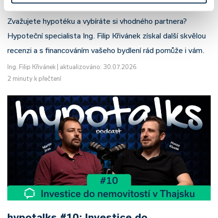
Zvažujete hypotéku a vybíráte si vhodného partnera?
Hypoteční specialista Ing. Filip Křivánek získal další skvělou
recenzi a s financováním vašeho bydlení rád pomůže i vám.
Ing. Filip Křivánek
|
aktualizováno: 30.07.2026
2 minuty k přečtení
hypotalks #10: Investice do