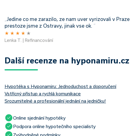
„
Jedine co me zarazilo, ze nam uver vyrizovali v Praze
prestoze jsme z Ostravy, jinak vse ok.
”
★
★
★
★
★
Lenka T. | Refinancování
Další recenze na hyponamiru.cz
Hypotéka s Hyponamiru: Jednoduchost a doporučení
Vstřícný přístup a rychlá komunikace
Srozumitelné a profesionální jednání na jedničku!
Online sjednání hypotéky
Podpora online hypotečního specialisty
Zvýhodněné podmínky