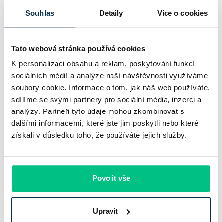
Komerční banka nabízí docela plastický obrázek dnešního
Souhlas
Detaily
Více o cookies
bankovního trhu. Na jedné straně jí podle zadaného rámce
klesl zisk na 8,5 miliardy korun, na druhé ale dál výrazně
rostly úvěry a…
Tato webová stránka používá cookies
K personalizaci obsahu a reklam, poskytování funkcí
Pavel Pohanka
|
aktualizováno: 31.07.2026
sociálních médií a analýze naší návštěvnosti využíváme
soubory cookie. Informace o tom, jak náš web používáte,
sdílíme se svými partnery pro sociální média, inzerci a
analýzy. Partneři tyto údaje mohou zkombinovat s
dalšími informacemi, které jste jim poskytli nebo které
získali v důsledku toho, že používáte jejich služby.
Povolit vše
Recenze - hypoteční specialista: Ing.
Upravit
Filip Křivánek, klient: Tomáš B.