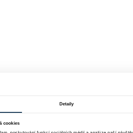
Detaily
á cookies
klam, poskytování funkcí sociálních médií a analýze naší návšt