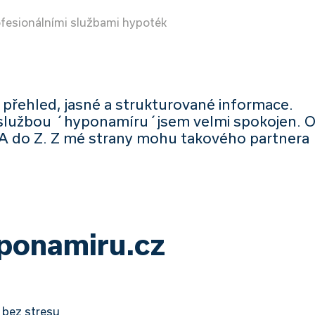
ofesionálními službami hypoték
, přehled, jasné a strukturované informace.
 službou ´hyponamíru´jsem velmi spokojen. 
 A do Z. Z mé strany mohu takového partnera
yponamiru.cz
 bez stresu