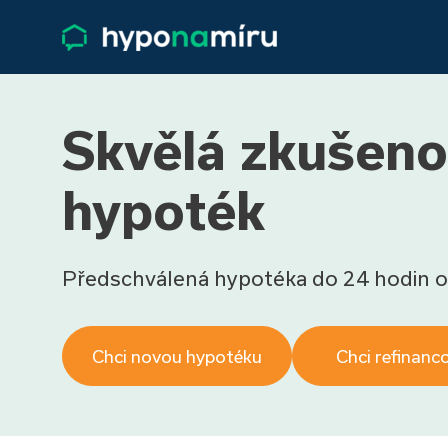
Skvělá zkušeno
hypoték
Předschválená hypotéka do 24 hodin o
Chci novou hypotéku
Chci refinanc