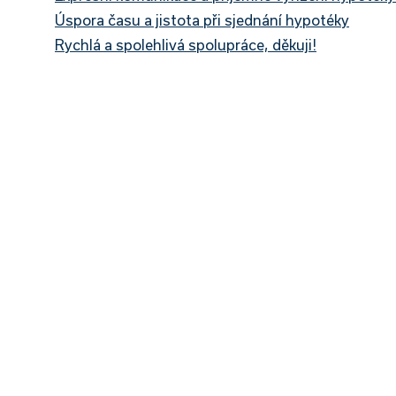
Úspora času a jistota při sjednání hypotéky
Rychlá a spolehlivá spolupráce, děkuji!