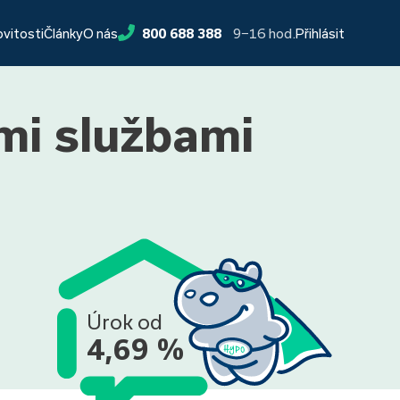
9−16 hod.
ovitosti
Články
O nás
800 688 388
Přihlásit
mi službami
Úrok od
4,69 %