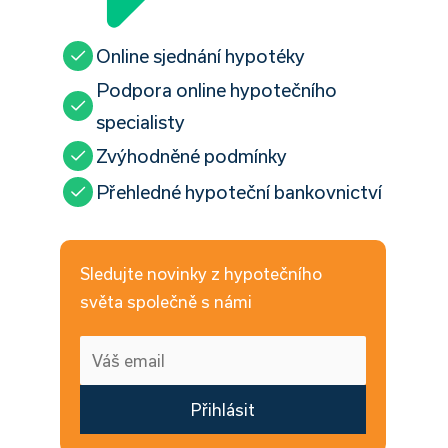
Online sjednání hypotéky
Podpora online hypotečního
specialisty
Zvýhodněné podmínky
O
Přehledné hypoteční bankovnictví
Sledujte novinky z hypotečního
světa společně s námi
Přihlásit