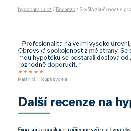
hyponamiru.cz
/
Recenze
/
Skvělá zkušenost s pr
„
Profesionalita na velmi vysoké úrovni
Obrovská spokojenost z mé strany. Se
mou hypotéku se postarali doslova od
rozhodně doporučit.
”
★
★
★
★
★
Martin M. | Koupě bydlení
Další recenze na h
Expresní komunikace a příjemné vyřízení hypotéky