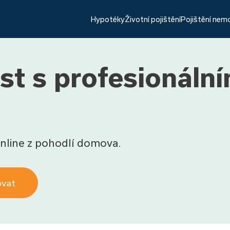
Hypotéky
Životní pojištění
Pojištění nem
st s profesionální
nline z pohodlí domova.
ovat