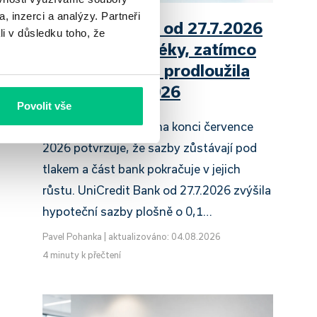
, inzerci a analýzy. Partneři
UniCredit Bank od 27.7.2026
li v důsledku toho, že
zdražuje hypotéky, zatímco
Raiffeisenbank prodloužila
slevu do 6.9.2026
Povolit vše
Český hypoteční trh na konci července
2026 potvrzuje, že sazby zůstávají pod
tlakem a část bank pokračuje v jejich
růstu. UniCredit Bank od 27.7.2026 zvýšila
hypoteční sazby plošně o 0,1…
Pavel Pohanka
|
aktualizováno: 04.08.2026
4 minuty k přečtení