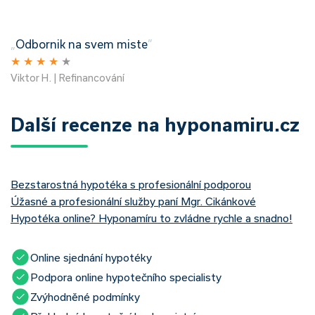
„
Odbornik na svem miste
”
★
★
★
★
★
Viktor H. | Refinancování
Další recenze na hyponamiru.cz
Bezstarostná hypotéka s profesionální podporou
Úžasné a profesionální služby paní Mgr. Cikánkové
Hypotéka online? Hyponamíru to zvládne rychle a snadno!
Online sjednání hypotéky
Podpora online hypotečního specialisty
Zvýhodněné podmínky