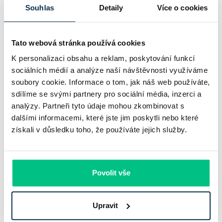
bankovního trhu. Na jedné straně jí podle zadaného rámce
Souhlas
Detaily
Více o cookies
klesl zisk na 8,5 miliardy korun, na druhé ale dál výrazně
rostly úvěry a…
Tato webová stránka používá cookies
Pavel Pohanka
|
aktualizováno: 31.07.2026
K personalizaci obsahu a reklam, poskytování funkcí
sociálních médií a analýze naší návštěvnosti využíváme
soubory cookie. Informace o tom, jak náš web používáte,
sdílíme se svými partnery pro sociální média, inzerci a
analýzy. Partneři tyto údaje mohou zkombinovat s
dalšími informacemi, které jste jim poskytli nebo které
získali v důsledku toho, že používáte jejich služby.
Povolit vše
Recenze - hypoteční specialista: Ing.
Upravit
Filip Křivánek, klient: Tomáš B.