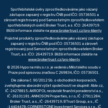
Spotřebitelské úvěry zprostředkováváme jako vázaný
zástupce zapsaný v registru ČNB pod IČO: 05736501 a
zároveň registrovaný pod Samostatným zprostředkovatelem
spotřebitelských úvěrů Broker Trust, a.s. IČO: 26439719.
Bližší informace získáte na
www.brokertrust.cz/pro-klienty
Pojistné produkty zprostředkováváme jako vázaný zástupce
zapsaný v registru ČNB pod IČO: 05736501 a zároveň
registrovaný pod Samostatným zprostředkovatelem Broker
Trust, a.s. IČO: 26439719. Bližší informace získáte na
www.brokertrust.cz/pro-klienty
© 2026 Hypo na míru s.r.o. je vedená u Městského soudu v
Praze pod spisovou značkou C 269834, IČO: 05736501.
Dle zákona č. 90/2012 Sb. o obchodních korporacích,
zveřejňujeme abecední výčet společností ve skupině: Able.cz,
IČ -24278815; AKROPOL nezávislé finanční poradenství a.s.,
IČ -26101181; ANNOSON Properties, s.r.o, IČ -27911284;
Broker Trust, a.s., IČ -26439719; BTrust Group, a.s., IČ
-14404478; CORNERSTONE Investment Services s.r.o., IČ