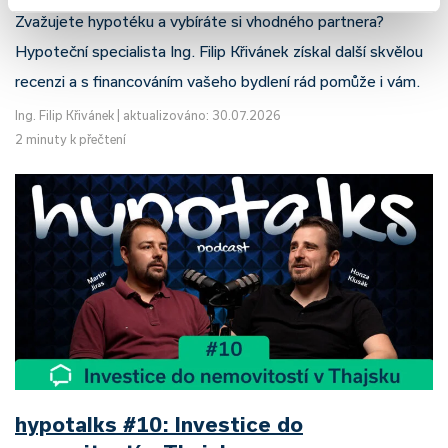
Zvažujete hypotéku a vybíráte si vhodného partnera?
Hypoteční specialista Ing. Filip Křivánek získal další skvělou
recenzi a s financováním vašeho bydlení rád pomůže i vám.
Ing. Filip Křivánek
|
aktualizováno: 30.07.2026
2 minuty k přečtení
hypotalks #10: Investice do