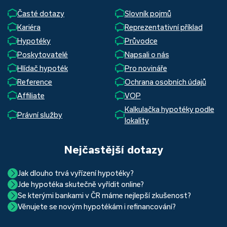
Časté dotazy
Slovník pojmů
Kariéra
Reprezentativní příklad
Hypotéky
Průvodce
Poskytovatelé
Napsali o nás
Hlídač hypoték
Pro novináře
Reference
Ochrana osobních údajů
Affiliate
VOP
Kalkulačka hypotéky podle
Právní služby
lokality
Nejčastější dotazy
Jak dlouho trvá vyřízení hypotéky?
Jde hypotéka skutečně vyřídit online?
Hypotéka se dá zvládnout za měsíc i za tři. Nejčastěji její
Se kterými bankami v ČR máme nejlepší zkušenost?
Ano, skutečně jde. Díky moderním technologiím, které
uzavření trvá okolo 2 měsíců. Důvodem je především
Věnujete se novým hypotékám i refinancování?
Nejvíce proklientská je určitě Hypoteční banka. Svou
používáme, již do banky při vyřizování hypotéky skutečně
schvalovací proces na straně bank. Existuje však řada cest,
Ano, věnujeme se jak novým hypotékám, tak
refinancování
rychlostí vyřizování požadavků, kvalitou servisu, nabídkou
nemusíte. Přesvědčte se sami.
jak schválení žádosti o hypotéku urychlit a my víme jak na