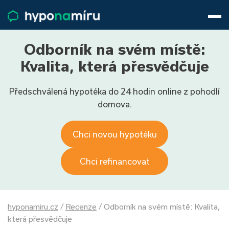
Hypotéky
Životní pojištění
Pojištění nemovitosti
Odborník na svém místě:
Články
Kvalita, která přesvědčuje
O nás
Předschválená hypotéka do 24 hodin online z pohodlí
800 688 388
9−16 hod.
domova.
Přihlásit
Chci novou hypotéku
Chci refinancovat
hyponamiru.cz
/
Recenze
/
Odborník na svém místě: Kvalita,
která přesvědčuje