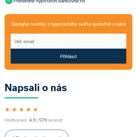
Přehledné hypoteční bankovnictví
Sledujte novinky z hypotečního světa společně s námi
Přihlásit
Napsali o nás
★
★
★
★
★
Hodnocení:
4.9
|
579
recenzí