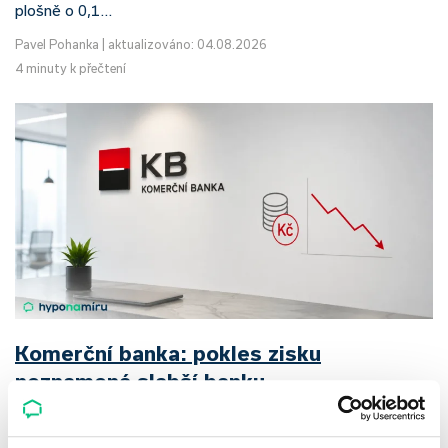
plošně o 0,1…
Pavel Pohanka
|
aktualizováno: 04.08.2026
4 minuty k přečtení
Komerční banka: pokles zisku
neznamená slabší banku
Komerční banka nabízí docela plastický obrázek dnešního