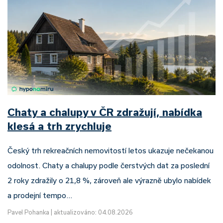
Chaty a chalupy v ČR zdražují, nabídka
klesá a trh zrychluje
Český trh rekreačních nemovitostí letos ukazuje nečekanou
odolnost. Chaty a chalupy podle čerstvých dat za poslední
2 roky zdražily o 21,8 %, zároveň ale výrazně ubylo nabídek
a prodejní tempo…
Pavel Pohanka
|
aktualizováno: 04.08.2026