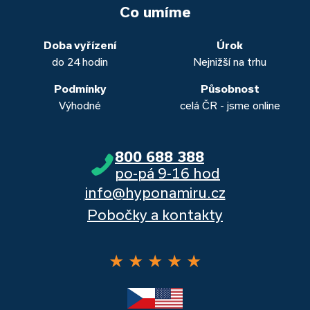
vašich aktuálních úvěrů na bydlení. Naši specialisté pro vás v
běžných účtů a rozhraním s názvem „Hypoteční zóna“.
to. Přesvědčte se sami.
Co umíme
obou případech najdou výhodné řešení, které “utáhnete”.
Dalšími kvalitními proklientskými bankami jsou Komerční
banka, Moneta a Raiffeisenbank.
Doba vyřízení
Úrok
do 24 hodin
Nejnižší na trhu
Podmínky
Působnost
Výhodné
celá ČR - jsme online
800 688 388
po-pá 9-16 hod
info@hyponamiru.cz
Pobočky a kontakty
★
★
★
★
★