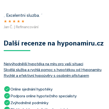
„
Excelentni sluzba.
”
★
★
★
★
★
Jan Č. | Refinancování
Další recenze na hyponamiru.cz
Nejvýhodnější hypotéka na míru pro vaši situaci
Skvělá služba a rychlá pomoc s hypotékou od Hyponamíru
Rychlé a efektivní hypoúvěry s osobním přístupem
Online sjednání hypotéky
Podpora online hypotečního specialisty
Zvýhodněné podmínky