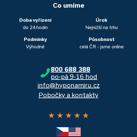
vašich aktuálních úvěrů na bydlení. Naši specialisté pro vás v
běžných účtů a rozhraním s názvem „Hypoteční zóna“.
to. Přesvědčte se sami.
Co umíme
obou případech najdou výhodné řešení, které “utáhnete”.
Dalšími kvalitními proklientskými bankami jsou Komerční
banka, Moneta a Raiffeisenbank.
Doba vyřízení
Úrok
do 24 hodin
Nejnižší na trhu
Podmínky
Působnost
Výhodné
celá ČR - jsme online
800 688 388
po-pá 9-16 hod
info@hyponamiru.cz
Pobočky a kontakty
★
★
★
★
★