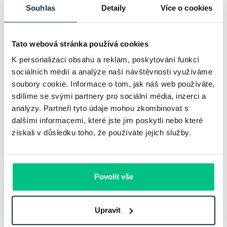
bankovního trhu. Na jedné straně jí podle zadaného rámce
Souhlas
Detaily
Více o cookies
klesl zisk na 8,5 miliardy korun, na druhé ale dál výrazně
rostly úvěry a…
Tato webová stránka používá cookies
Pavel Pohanka
|
aktualizováno: 31.07.2026
K personalizaci obsahu a reklam, poskytování funkcí
sociálních médií a analýze naší návštěvnosti využíváme
soubory cookie. Informace o tom, jak náš web používáte,
sdílíme se svými partnery pro sociální média, inzerci a
analýzy. Partneři tyto údaje mohou zkombinovat s
dalšími informacemi, které jste jim poskytli nebo které
získali v důsledku toho, že používáte jejich služby.
Povolit vše
Recenze - hypoteční specialista: Ing.
Upravit
Filip Křivánek, klient: Tomáš B.