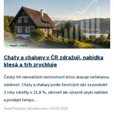
Chaty a chalupy v ČR zdražují, nabídka
klesá a trh zrychluje
Český trh rekreačních nemovitostí letos ukazuje nečekanou
odolnost. Chaty a chalupy podle čerstvých dat za poslední
2 roky zdražily o 21,8 %, zároveň ale výrazně ubylo nabídek
a prodejní tempo…
Pavel Pohanka
|
aktualizováno: 04.08.2026