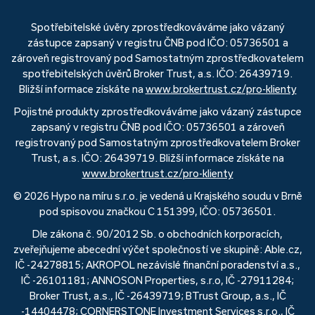
Spotřebitelské úvěry zprostředkováváme jako vázaný
zástupce zapsaný v registru ČNB pod IČO: 05736501 a
zároveň registrovaný pod Samostatným zprostředkovatelem
spotřebitelských úvěrů Broker Trust, a.s. IČO: 26439719.
Bližší informace získáte na
www.brokertrust.cz/pro-klienty
Pojistné produkty zprostředkováváme jako vázaný zástupce
zapsaný v registru ČNB pod IČO: 05736501 a zároveň
registrovaný pod Samostatným zprostředkovatelem Broker
Trust, a.s. IČO: 26439719. Bližší informace získáte na
www.brokertrust.cz/pro-klienty
© 2026 Hypo na míru s.r.o. je vedená u Krajského soudu v Brně
pod spisovou značkou C 151399, IČO: 05736501.
Dle zákona č. 90/2012 Sb. o obchodních korporacích,
zveřejňujeme abecední výčet společností ve skupině: Able.cz,
IČ -24278815; AKROPOL nezávislé finanční poradenství a.s.,
IČ -26101181; ANNOSON Properties, s.r.o, IČ -27911284;
Broker Trust, a.s., IČ -26439719; BTrust Group, a.s., IČ
-14404478; CORNERSTONE Investment Services s.r.o., IČ