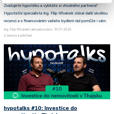
Zvažujete hypotéku a vybíráte si vhodného partnera?
Hypoteční specialista Ing. Filip Křivánek získal další skvělou
recenzi a s financováním vašeho bydlení rád pomůže i vám.
Ing. Filip Křivánek
|
aktualizováno: 30.07.2026
2 minuty k přečtení
hypotalks #10: Investice do