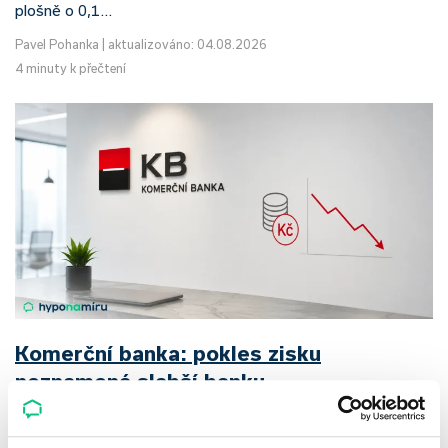
plošně o 0,1…
Pavel Pohanka
|
aktualizováno: 04.08.2026
4 minuty k přečtení
Komerční banka: pokles zisku
neznamená slabší banku
Komerční banka nabízí docela plastický obrázek dnešního