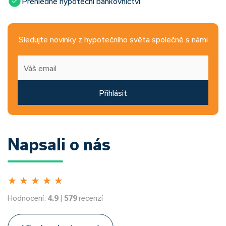
Přehledné hypoteční bankovnictví
Sledujte novinky z hypotečního světa společně s námi
Přihlásit
Napsali o nás
★
★
★
★
★
Hodnocení:
4.9
|
579
recenzí