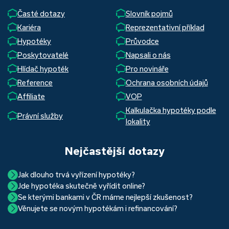
Časté dotazy
Slovník pojmů
Kariéra
Reprezentativní příklad
Hypotéky
Průvodce
Poskytovatelé
Napsali o nás
Hlídač hypoték
Pro novináře
Reference
Ochrana osobních údajů
Affiliate
VOP
Kalkulačka hypotéky podle
Právní služby
lokality
Nejčastější dotazy
Jak dlouho trvá vyřízení hypotéky?
Jde hypotéka skutečně vyřídit online?
Hypotéka se dá zvládnout za měsíc i za tři. Nejčastěji její
Se kterými bankami v ČR máme nejlepší zkušenost?
Ano, skutečně jde. Díky moderním technologiím, které
uzavření trvá okolo 2 měsíců. Důvodem je především
Věnujete se novým hypotékám i refinancování?
Nejvíce proklientská je určitě Hypoteční banka. Svou
používáme, již do banky při vyřizování hypotéky skutečně
schvalovací proces na straně bank. Existuje však řada cest,
Ano, věnujeme se jak novým hypotékám, tak
refinancování
rychlostí vyřizování požadavků, kvalitou servisu, nabídkou
nemusíte. Přesvědčte se sami.
jak schválení žádosti o hypotéku urychlit a my víme jak na