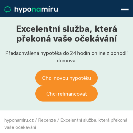
Hypotéky
Životní pojištění
Pojištění nemovitosti
Excelentní služba, která
Články
překoná vaše očekávání
O nás
Předschválená hypotéka do 24 hodin online z pohodlí
800 688 388
9−16 hod.
domova.
Přihlásit
Chci novou hypotéku
Chci refinancovat
hyponamiru.cz
/
Recenze
/
Excelentní služba, která překoná
vaše očekávání