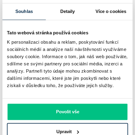
Komerční banka nabízí docela plastický obrázek dnešního
Souhlas
Detaily
Více o cookies
bankovního trhu. Na jedné straně jí podle zadaného rámce
klesl zisk na 8,5 miliardy korun, na druhé ale dál výrazně
Tato webová stránka používá cookies
rostly úvěry a…
K personalizaci obsahu a reklam, poskytování funkcí
Pavel Pohanka
|
aktualizováno: 31.07.2026
sociálních médií a analýze naší návštěvnosti využíváme
soubory cookie. Informace o tom, jak náš web používáte,
sdílíme se svými partnery pro sociální média, inzerci a
analýzy. Partneři tyto údaje mohou zkombinovat s
dalšími informacemi, které jste jim poskytli nebo které
získali v důsledku toho, že používáte jejich služby.
Povolit vše
Recenze - hypoteční specialista: Ing.
Upravit