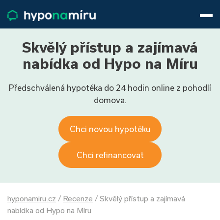
Hypotéky
Životní pojištění
Pojištění nemovitosti
Skvělý přístup a zajímavá
Články
nabídka od Hypo na Míru
O nás
Předschválená hypotéka do 24 hodin online z pohodlí
800 688 388
9−16 hod.
domova.
Přihlásit
Chci novou hypotéku
Chci refinancovat
hyponamiru.cz
/
Recenze
/
Skvělý přístup a zajímavá
nabídka od Hypo na Míru