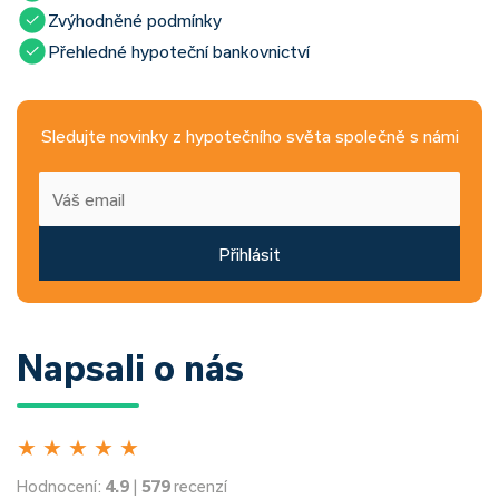
Zvýhodněné podmínky
Přehledné hypoteční bankovnictví
Sledujte novinky z hypotečního světa společně s námi
Přihlásit
Napsali o nás
★
★
★
★
★
Hodnocení:
4.9
|
579
recenzí