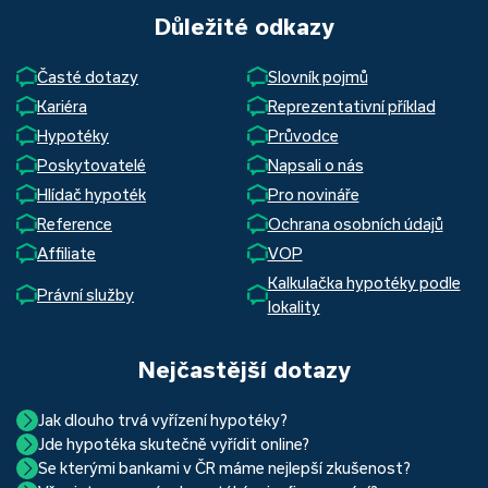
Důležité odkazy
Časté dotazy
Slovník pojmů
Kariéra
Reprezentativní příklad
Hypotéky
Průvodce
Poskytovatelé
Napsali o nás
Hlídač hypoték
Pro novináře
Reference
Ochrana osobních údajů
Affiliate
VOP
Kalkulačka hypotéky podle
Právní služby
lokality
Nejčastější dotazy
Jak dlouho trvá vyřízení hypotéky?
Jde hypotéka skutečně vyřídit online?
Hypotéka se dá zvládnout za měsíc i za tři. Nejčastěji její
Se kterými bankami v ČR máme nejlepší zkušenost?
Ano, skutečně jde. Díky moderním technologiím, které
uzavření trvá okolo 2 měsíců. Důvodem je především