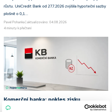
růstu. UniCredit Bank od 27.7.2026 zvýšila hypoteční sazby
plošně o 0,1…
Pavel Pohanka
|
aktualizováno: 04.08.2026
4 minuty k přečtení
Komerční banka: pokles zisku
neznamená slabší banku