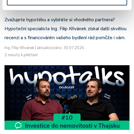
Filip Křivánek, klient: Tomáš B.
Zvažujete hypotéku a vybíráte si vhodného partnera?
Hypoteční specialista Ing. Filip Křivánek získal další skvělou
recenzi a s financováním vašeho bydlení rád pomůže i vám.
Ing. Filip Křivánek
|
aktualizováno: 30.07.2026
2 minuty k přečtení