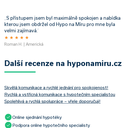
„
S přístupem jsem byl maximálně spokojen a nabídka
kterou jsem obdržel od Hypo na Míru pro mne byla
velmi zajímavá.
”
★
★
★
★
★
Roman H. | Americká
Další recenze na hyponamiru.cz
Skvělá komunikace a rychlé jednání pro spokojenost!
Rychlá a vstřícná komunikace s hypotečním specialistou
Spolehlivá a rychlá spolupráce – vřele doporučuji!
Online sjednání hypotéky
Podpora online hypotečního specialisty