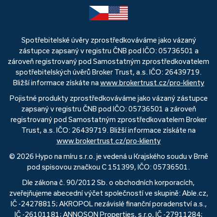
Spotřebitelské úvěry zprostředkováváme jako vázaný
zástupce zapsaný v registru ČNB pod IČO: 05736501 a
zároveň registrovaný pod Samostatným zprostředkovatelem
spotřebitelských úvěrů Broker Trust, a.s. IČO: 26439719.
Bližší informace získáte na
www.brokertrust.cz/pro-klienty
Pojistné produkty zprostředkováváme jako vázaný zástupce
zapsaný v registru ČNB pod IČO: 05736501 a zároveň
registrovaný pod Samostatným zprostředkovatelem Broker
Trust, a.s. IČO: 26439719. Bližší informace získáte na
www.brokertrust.cz/pro-klienty
© 2026 Hypo na míru s.r.o. je vedená u Krajského soudu v Brně
pod spisovou značkou C 151399, IČO: 05736501.
Dle zákona č. 90/2012 Sb. o obchodních korporacích,
zveřejňujeme abecední výčet společností ve skupině: Able.cz,
IČ -24278815; AKROPOL nezávislé finanční poradenství a.s.,
IČ -26101181; ANNOSON Properties, s.r.o, IČ -27911284;