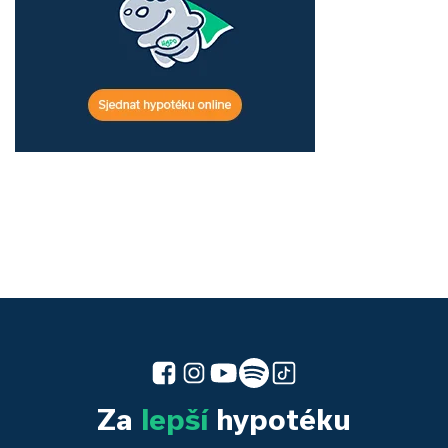
Za
lepší
hypotéku