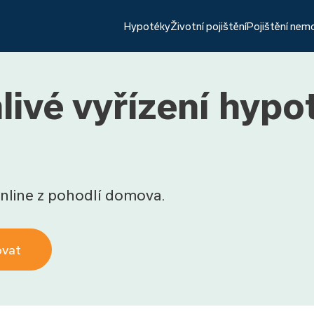
Hypotéky
Životní pojištění
Pojištění nem
livé vyřízení hypo
nline z pohodlí domova.
ovat