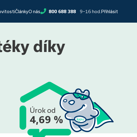
9−16 hod.
ovitosti
Články
O nás
800 688 388
Přihlásit
téky díky
Úrok od
4,69 %