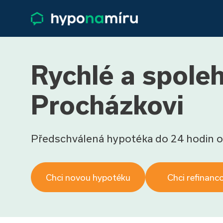
Rychlé a spoleh
Procházkovi
Předschválená hypotéka do 24 hodin o
Chci novou hypotéku
Chci refinanc