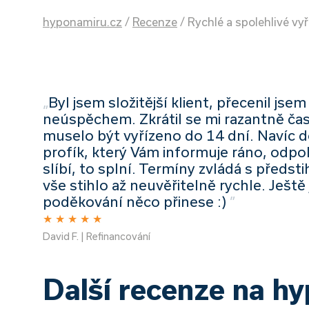
hyponamiru.cz
/
Recenze
/
Rychlé a spolehlivé vy
„
Byl jsem složitější klient, přecenil jse
neúspěchem. Zkrátil se mi razantně čas n
muselo být vyřízeno do 14 dní. Navíc d
profík, který Vám informuje ráno, odpol
slíbí, to splní. Termíny zvládá s před
vše stihlo až neuvěřitelně rychle. Ješt
poděkování něco přinese :)
”
★
★
★
★
★
David F. | Refinancování
Další recenze na h