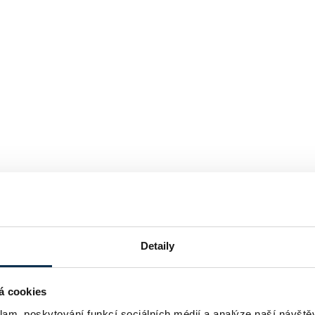
Detaily
á cookies
klam, poskytování funkcí sociálních médií a analýze naší návšt