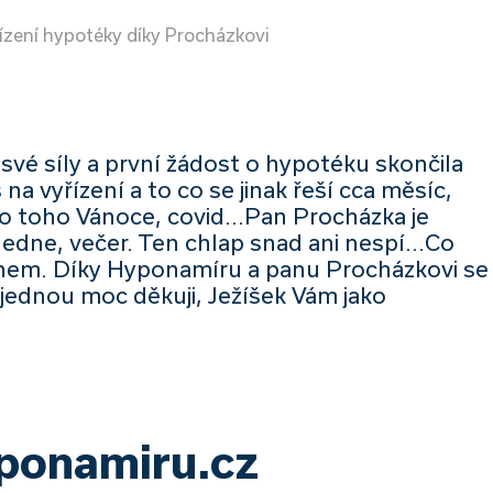
řízení hypotéky díky Procházkovi
m své síly a první žádost o hypotéku skončila
a vyřízení a to co se jinak řeší cca měsíc,
o toho Vánoce, covid...Pan Procházka je
edne, večer. Ten chlap snad ani nespí...Co
stihem. Díky Hyponamíru a panu Procházkovi se
ě jednou moc děkuji, Ježíšek Vám jako
yponamiru.cz