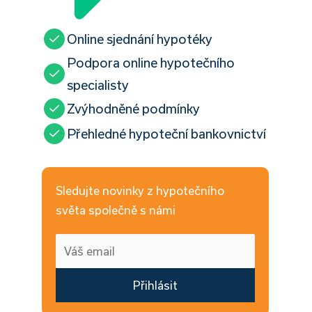
Online sjednání hypotéky
Podpora online hypotečního
specialisty
Zvýhodněné podmínky
Přehledné hypoteční bankovnictví
Sledujte novinky z hypotečního
světa společně s námi
Přihlásit