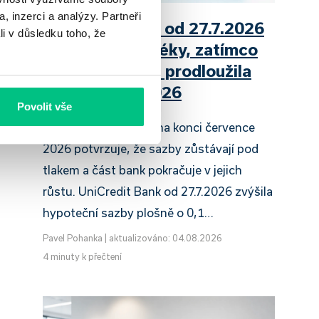
, inzerci a analýzy. Partneři
UniCredit Bank od 27.7.2026
li v důsledku toho, že
zdražuje hypotéky, zatímco
Raiffeisenbank prodloužila
slevu do 6.9.2026
Povolit vše
Český hypoteční trh na konci července
2026 potvrzuje, že sazby zůstávají pod
tlakem a část bank pokračuje v jejich
růstu. UniCredit Bank od 27.7.2026 zvýšila
hypoteční sazby plošně o 0,1…
Pavel Pohanka
|
aktualizováno: 04.08.2026
4 minuty k přečtení