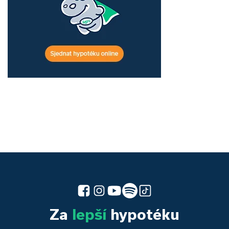
Za
lepší
hypotéku