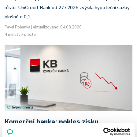
růstu. UniCredit Bank od 27.7.2026 zvýšila hypoteční sazby
plošně o 0,1…
Pavel Pohanka
|
aktualizováno: 04.08.2026
4 minuty k přečtení
Komerční banka: pokles zisku
neznamená slabší banku