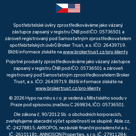
Spotřebitelské úvěry zprostředkováváme jako vázaný
zástupce zapsaný v registru ČNB pod IČO: 05736501 a
zároveň registrovaný pod Samostatným zprostředkovatelem
spotřebitelských úvěrů Broker Trust, a.s. IČO: 26439719.
Bližší informace získáte na
www.brokertrust.cz/pro-klienty
Pojistné produkty zprostředkováváme jako vázaný zástupce
zapsaný v registru ČNB pod IČO: 05736501 a zároveň
registrovaný pod Samostatným zprostředkovatelem Broker
Trust, a.s. IČO: 26439719. Bližší informace získáte na
www.brokertrust.cz/pro-klienty
© 2026 Hypo na míru s.r.o. je vedená u Městského soudu v
Praze pod spisovou značkou C 269834, IČO: 05736501.
Dle zákona č. 90/2012 Sb. o obchodních korporacích,
zveřejňujeme abecední výčet společností ve skupině: Able.cz,
IČ -24278815; AKROPOL nezávislé finanční poradenství a.s.,
IČ -26101181; ANNOSON Properties, s.r.o, IČ -27911284;