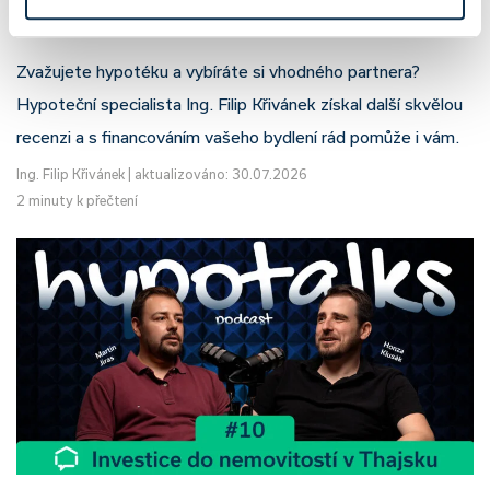
Filip Křivánek, klient: Tomáš B.
Zvažujete hypotéku a vybíráte si vhodného partnera?
Hypoteční specialista Ing. Filip Křivánek získal další skvělou
recenzi a s financováním vašeho bydlení rád pomůže i vám.
Ing. Filip Křivánek
|
aktualizováno: 30.07.2026
2 minuty k přečtení