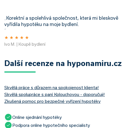
„
Korektní a spolehlivá společnost, která mi bleskově
vyřídila hypotéku na moje bydlení.
”
★
★
★
★
★
Ivo M. | Koupě bydlení
Další recenze na hyponamiru.cz
Skvělá práce s důrazem na spokojenost klienta!
Skvělá spolupráce s paní Kolouchovou - doporučuji!
Zkušená pomoc pro bezpečné vyřízení hypotéky
Online sjednání hypotéky
Podpora online hypotečního specialisty