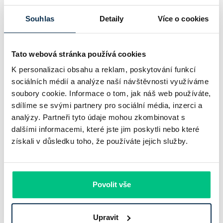
Komerční banka nabízí docela plastický obrázek dnešního
Souhlas
Detaily
Více o cookies
bankovního trhu. Na jedné straně jí podle zadaného rámce
klesl zisk na 8,5 miliardy korun, na druhé ale dál výrazně
Tato webová stránka používá cookies
rostly úvěry a…
K personalizaci obsahu a reklam, poskytování funkcí
Pavel Pohanka
|
aktualizováno: 31.07.2026
sociálních médií a analýze naší návštěvnosti využíváme
soubory cookie. Informace o tom, jak náš web používáte,
sdílíme se svými partnery pro sociální média, inzerci a
analýzy. Partneři tyto údaje mohou zkombinovat s
dalšími informacemi, které jste jim poskytli nebo které
získali v důsledku toho, že používáte jejich služby.
Povolit vše
Recenze - hypoteční specialista: Ing.
Upravit