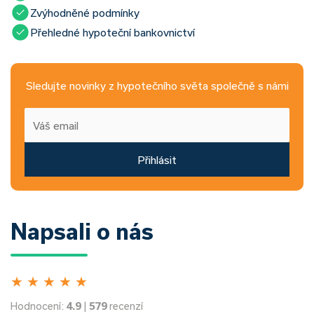
Zvýhodněné podmínky
Přehledné hypoteční bankovnictví
Sledujte novinky z hypotečního světa společně s námi
Přihlásit
Napsali o nás
★
★
★
★
★
Hodnocení:
4.9
|
579
recenzí