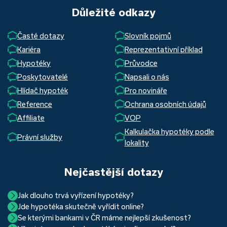
Důležité odkazy
Časté dotazy
Slovník pojmů
Kariéra
Reprezentativní příklad
Hypotéky
Průvodce
Poskytovatelé
Napsali o nás
Hlídač hypoték
Pro novináře
Reference
Ochrana osobních údajů
Affiliate
VOP
Kalkulačka hypotéky podle
Právní služby
lokality
Nejčastější dotazy
Jak dlouho trvá vyřízení hypotéky?
Jde hypotéka skutečně vyřídit online?
Hypotéka se dá zvládnout za měsíc i za tři. Nejčastěji její
Se kterými bankami v ČR máme nejlepší zkušenost?
Ano, skutečně jde. Díky moderním technologiím, které
uzavření trvá okolo 2 měsíců. Důvodem je především