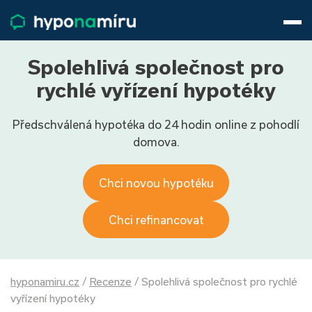
Hypotéky
Životní pojištění
Pojištění nemovitosti
Spolehlivá společnost pro
Články
rychlé vyřízení hypotéky
O nás
Předschválená hypotéka do 24 hodin online z pohodlí
800 688 388
9−16 hod.
domova.
Přihlásit
Chci novou hypotéku
Chci refinancovat
hyponamiru.cz
/
Recenze
/
Spolehlivá společnost pro rychlé
vyřízení hypotéky