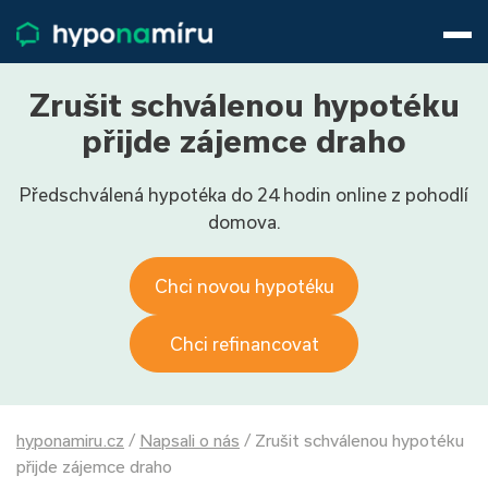
Hypotéky
Životní pojištění
Pojištění nemovitosti
Zrušit schválenou hypotéku
Články
přijde zájemce draho
O nás
Předschválená hypotéka do 24 hodin online z pohodlí
800 688 388
9−16 hod.
domova.
Přihlásit
Chci novou hypotéku
Chci refinancovat
hyponamiru.cz
/
Napsali o nás
/
Zrušit schválenou hypotéku
přijde zájemce draho