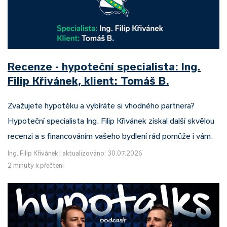
Recenze - hypoteční specialista: Ing.
Filip Křivánek, klient: Tomáš B.
Zvažujete hypotéku a vybíráte si vhodného partnera?
Hypoteční specialista Ing. Filip Křivánek získal další skvělou
recenzi a s financováním vašeho bydlení rád pomůže i vám.
Ing. Filip Křivánek
|
aktualizováno: 30.07.2026
2 minuty k přečtení