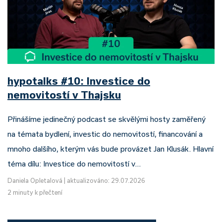
hypotalks #10: Investice do
nemovitostí v Thajsku
Přinášíme jedinečný podcast se skvělými hosty zaměřený
na témata bydlení, investic do nemovitostí, financování a
mnoho dalšího, kterým vás bude provázet Jan Klusák. Hlavní
téma dílu: Investice do nemovitostí v…
Daniela Opletalová
|
aktualizováno: 29.07.2026
2 minuty k přečtení