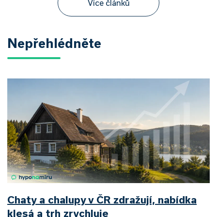
Více článků
Nepřehlédněte
Chaty a chalupy v ČR zdražují, nabídka
klesá a trh zrychluje