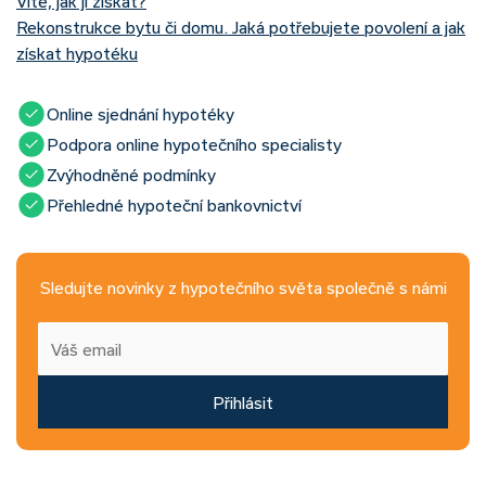
Víte, jak ji získat?
Rekonstrukce bytu či domu. Jaká potřebujete povolení a jak
získat hypotéku
Online sjednání hypotéky
Podpora online hypotečního specialisty
Zvýhodněné podmínky
Přehledné hypoteční bankovnictví
Sledujte novinky z hypotečního světa společně s námi
Přihlásit