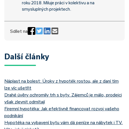
roku 2018. Miluje práci v kolektivu a na
smysluplných projektech.
Sdílet na
Další články
Náplast na bolest: Úroky z hypoték rostou, ale z daní tím
lze víc ušetřit
Drahé úvěry ochromily trh s byty. Zájemců je málo, prodejci
však zlevnit odmítají
Firemní hypotéka: Jak efektivně financovat rozvoj vašeho
podnikání
Hypotéka na vybavení bytu vám dá peníze na nábytek i TV.