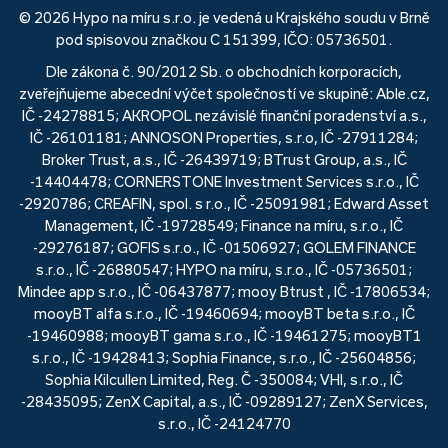
© 2026 Hypo na míru s.r.o. je vedená u Krajského soudu v Brně
pod spisovou značkou C 151399, IČO: 05736501.
Dle zákona č. 90/2012 Sb. o obchodních korporacích,
zveřejňujeme abecední výčet společností ve skupině: Able.cz,
IČ -24278815; AKROPOL nezávislé finanční poradenství a.s.,
IČ -26101181; ANNOSON Properties, s.r.o, IČ -27911284;
Broker Trust, a.s., IČ -26439719; BTrust Group, a.s., IČ
-14404478; CORNERSTONE Investment Services s.r.o., IČ
-2920786; CREAFIN, spol. s r.o., IČ -25091981; Edward Asset
Management, IČ -19728549; Finance na míru, s.r.o., IČ
-29276187; GOFIS s.r.o., IČ -01506927; GOLEM FINANCE
s.r.o., IČ -26880547; HYPO na míru, s.r.o., IČ -05736501;
Mindee app s.r.o., IČ -06437877; mooy Btrust , IČ -17806534;
mooyBT alfa s.r.o., IČ -19460694; mooyBT beta s.r.o., IČ
-19460988; mooyBT gama s.r.o., IČ -19461275; mooyBT1
s.r.o., IČ -19428413; Sophia Finance, s.r.o., IČ -25604856;
Sophia Kilcullen Limited, Reg. Č -350084; VHI, s.r.o., IČ
-28435095; ZenX Capital, a.s., IČ -09289127; ZenX Services,
s.r.o., IČ -24124770