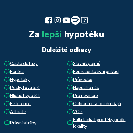
Za
lepší
hypotéku
Důležité odkazy
Časté dotazy
Slovník pojmů
Kariéra
Reprezentativní příklad
Hypotéky
Průvodce
Poskytovatelé
Napsali o nás
Hlídač hypoték
Pro novináře
Reference
Ochrana osobních údajů
Affiliate
VOP
Kalkulačka hypotéky podle
Právní služby
lokality