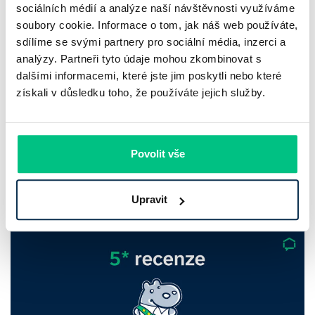
sociálních médií a analýze naší návštěvnosti využíváme
soubory cookie. Informace o tom, jak náš web používáte,
sdílíme se svými partnery pro sociální média, inzerci a
analýzy. Partneři tyto údaje mohou zkombinovat s
Komerční banka: pokles zisku
dalšími informacemi, které jste jim poskytli nebo které
neznamená slabší banku
získali v důsledku toho, že používáte jejich služby.
Komerční banka nabízí docela plastický obrázek dnešního
bankovního trhu. Na jedné straně jí podle zadaného rámce
Povolit vše
klesl zisk na 8,5 miliardy korun, na druhé ale dál výrazně
rostly úvěry a…
Upravit
Pavel Pohanka
|
aktualizováno: 31.07.2026