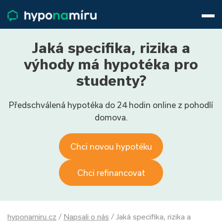
Hypotéky
Životní pojištění
Pojištění nemovitosti
Jaká specifika, rizika a
Články
výhody má hypotéka pro
O nás
studenty?
800 688 388
9−16 hod.
Předschválená hypotéka do 24 hodin online z pohodlí
Přihlásit
domova.
Chci novou hypotéku
Chci refinancovat
hyponamiru.cz
/
Napsali o nás
/
Jaká specifika, rizika a