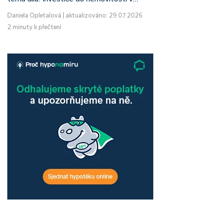
Daniela Opletalová
|
aktualizováno: 29.07.2026
2 minuty k přečtení