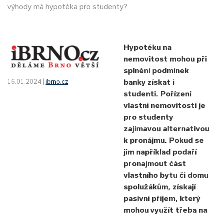
výhody má hypotéka pro studenty?
Hypotéku na
nemovitost mohou při
splnění podmínek
banky získat i
16.01.2024 |
ibrno.cz
studenti. Pořízení
vlastní nemovitosti je
pro studenty
zajímavou alternativou
k pronájmu. Pokud se
jim například podaří
pronajmout část
vlastního bytu či domu
spolužákům, získají
pasivní příjem, který
mohou využít třeba na