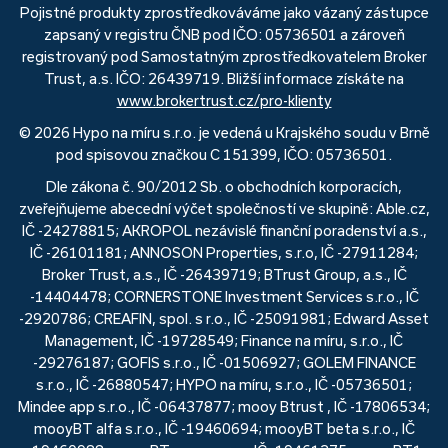
Pojistné produkty zprostředkováváme jako vázaný zástupce
zapsaný v registru ČNB pod IČO: 05736501 a zároveň
registrovaný pod Samostatným zprostředkovatelem Broker
Trust, a.s. IČO: 26439719. Bližší informace získáte na
www.brokertrust.cz/pro-klienty
© 2026 Hypo na míru s.r.o. je vedená u Krajského soudu v Brně
pod spisovou značkou C 151399, IČO: 05736501.
Dle zákona č. 90/2012 Sb. o obchodních korporacích,
zveřejňujeme abecední výčet společností ve skupině: Able.cz,
IČ -24278815; AKROPOL nezávislé finanční poradenství a.s.,
IČ -26101181; ANNOSON Properties, s.r.o, IČ -27911284;
Broker Trust, a.s., IČ -26439719; BTrust Group, a.s., IČ
-14404478; CORNERSTONE Investment Services s.r.o., IČ
-2920786; CREAFIN, spol. s r.o., IČ -25091981; Edward Asset
Management, IČ -19728549; Finance na míru, s.r.o., IČ
-29276187; GOFIS s.r.o., IČ -01506927; GOLEM FINANCE
s.r.o., IČ -26880547; HYPO na míru, s.r.o., IČ -05736501;
Mindee app s.r.o., IČ -06437877; mooy Btrust , IČ -17806534;
mooyBT alfa s.r.o., IČ -19460694; mooyBT beta s.r.o., IČ