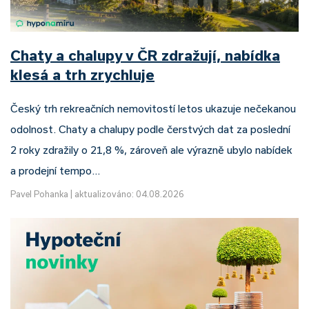
Chaty a chalupy v ČR zdražují, nabídka
klesá a trh zrychluje
Český trh rekreačních nemovitostí letos ukazuje nečekanou
odolnost. Chaty a chalupy podle čerstvých dat za poslední
2 roky zdražily o 21,8 %, zároveň ale výrazně ubylo nabídek
a prodejní tempo…
Pavel Pohanka
|
aktualizováno: 04.08.2026