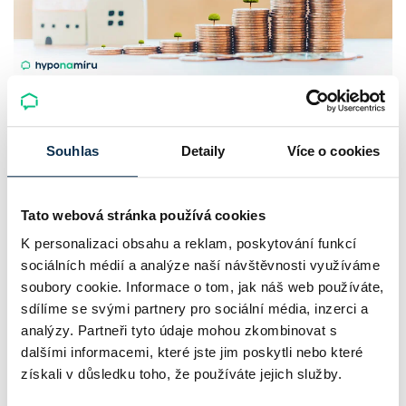
UniCredit Bank od 27.7.2026 zdražuje
hypotéky, zatímco Raiffeisenbank
Souhlas
Detaily
Více o cookies
prodloužila slevu do 6.9.2026
Český hypoteční trh na konci července 2026 potvrzuje, že
Tato webová stránka používá cookies
sazby zůstávají pod tlakem a část bank pokračuje v jejich
K personalizaci obsahu a reklam, poskytování funkcí
růstu. UniCredit Bank od 27.7.2026 zvýšila hypoteční sazby
sociálních médií a analýze naší návštěvnosti využíváme
plošně o 0,1…
soubory cookie. Informace o tom, jak náš web používáte,
sdílíme se svými partnery pro sociální média, inzerci a
Pavel Pohanka
|
aktualizováno: 04.08.2026
analýzy. Partneři tyto údaje mohou zkombinovat s
4 minuty k přečtení
dalšími informacemi, které jste jim poskytli nebo které
získali v důsledku toho, že používáte jejich služby.