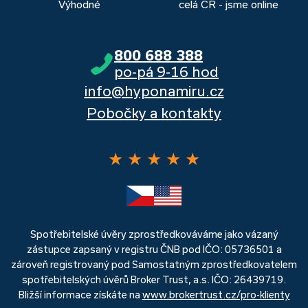
Výhodné
celá ČR - jsme online
800 688 388
po-pá 9-16 hod
info@hyponamiru.cz
Pobočky a kontakty
★
★
★
★
★
Spotřebitelské úvěry zprostředkováváme jako vázaný
zástupce zapsaný v registru ČNB pod IČO: 05736501 a
zároveň registrovaný pod Samostatným zprostředkovatelem
spotřebitelských úvěrů Broker Trust, a.s. IČO: 26439719.
Bližší informace získáte na
www.brokertrust.cz/pro-klienty