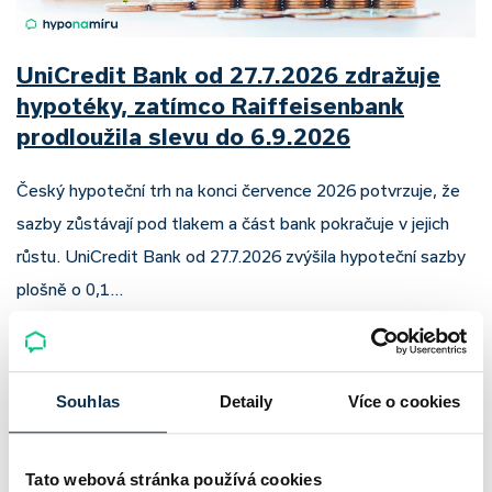
UniCredit Bank od 27.7.2026 zdražuje
hypotéky, zatímco Raiffeisenbank
prodloužila slevu do 6.9.2026
Český hypoteční trh na konci července 2026 potvrzuje, že
sazby zůstávají pod tlakem a část bank pokračuje v jejich
růstu. UniCredit Bank od 27.7.2026 zvýšila hypoteční sazby
plošně o 0,1…
Pavel Pohanka
|
aktualizováno: 04.08.2026
4 minuty k přečtení
Souhlas
Detaily
Více o cookies
Tato webová stránka používá cookies