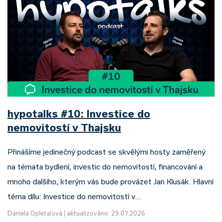
hypotalks #10: Investice do
nemovitostí v Thajsku
Přinášíme jedinečný podcast se skvělými hosty zaměřený
na témata bydlení, investic do nemovitostí, financování a
mnoho dalšího, kterým vás bude provázet Jan Klusák. Hlavní
téma dílu: Investice do nemovitostí v…
Daniela Opletalová
|
aktualizováno: 29.07.2026