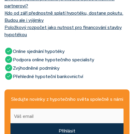
partnerovi?
Kdo od září přednostně splatí hypotéku, dostane pokutu.
Budou ale i výjimky
Položkový rozpočet jako nutnost pro financování stavby
hypotékou
Online sjednání hypotéky
Podpora online hypotečního specialisty
Zvýhodněné podmínky
Přehledné hypoteční bankovnictví
Sledujte novinky z hypotečního světa společně s námi
Přihlásit