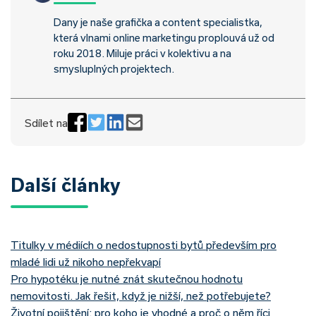
Dany je naše grafička a content specialistka,
která vlnami online marketingu proplouvá už od
roku 2018. Miluje práci v kolektivu a na
smysluplných projektech.
Sdílet na
Další články
Titulky v médiích o nedostupnosti bytů především pro
mladé lidi už nikoho nepřekvapí
Pro hypotéku je nutné znát skutečnou hodnotu
nemovitosti. Jak řešit, když je nižší, než potřebujete?
Životní pojištění: pro koho je vhodné a proč o něm říci