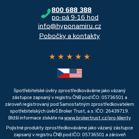
800 688 388
po-pá 9-16 hod
info@hyponamiru.cz
Pobočky a kontakty
★
★
★
★
★
Spotřebitelské úvěry zprostředkováváme jako vázaný
zástupce zapsaný v registru ČNB pod IČO: 05736501 a
zároveň registrovaný pod Samostatným zprostředkovatelem
spotřebitelských úvěrů Broker Trust, a.s. IČO: 26439719.
Bližší informace získáte na
www.brokertrust.cz/pro-klienty
Pojistné produkty zprostředkováváme jako vázaný zástupce
zapsaný v registru ČNB pod IČO: 05736501 a zároveň