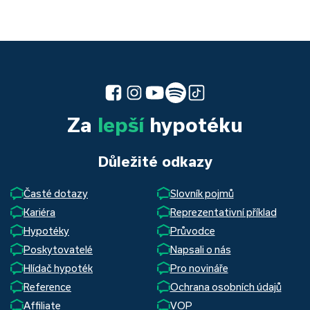
Za
lepší
hypotéku
Důležité odkazy
Časté dotazy
Slovník pojmů
Kariéra
Reprezentativní příklad
Hypotéky
Průvodce
Poskytovatelé
Napsali o nás
Hlídač hypoték
Pro novináře
Reference
Ochrana osobních údajů
Affiliate
VOP