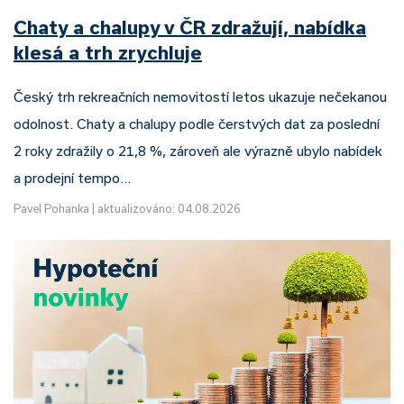
Chaty a chalupy v ČR zdražují, nabídka
klesá a trh zrychluje
Český trh rekreačních nemovitostí letos ukazuje nečekanou
odolnost. Chaty a chalupy podle čerstvých dat za poslední
2 roky zdražily o 21,8 %, zároveň ale výrazně ubylo nabídek
a prodejní tempo…
Pavel Pohanka
|
aktualizováno: 04.08.2026