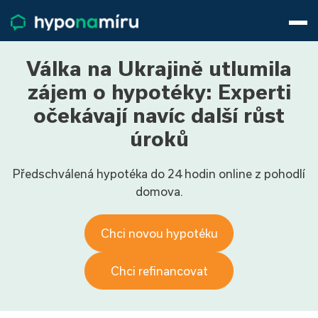
Hypotéky
Životní pojištění
Pojištění nemovitosti
Válka na Ukrajině utlumila
Články
zájem o hypotéky: Experti
O nás
očekávají navíc další růst
800 688 388
9−16 hod.
úroků
Přihlásit
Předschválená hypotéka do 24 hodin online z pohodlí
domova.
Chci novou hypotéku
Chci refinancovat