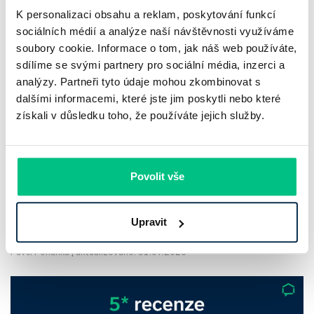
K personalizaci obsahu a reklam, poskytování funkcí
sociálních médií a analýze naší návštěvnosti využíváme
soubory cookie. Informace o tom, jak náš web používáte,
sdílíme se svými partnery pro sociální média, inzerci a
analýzy. Partneři tyto údaje mohou zkombinovat s
dalšími informacemi, které jste jim poskytli nebo které
Komerční banka: pokles zisku
získali v důsledku toho, že používáte jejich služby.
neznamená slabší banku
Komerční banka nabízí docela plastický obrázek dnešního
Povolit vše
bankovního trhu. Na jedné straně jí podle zadaného rámce
klesl zisk na 8,5 miliardy korun, na druhé ale dál výrazně
Upravit
rostly úvěry a…
Pavel Pohanka
|
aktualizováno: 31.07.2026