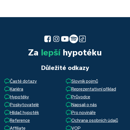
Za
lepší
hypotéku
Důležité odkazy
Časté dotazy
Slovník pojmů
Kariéra
Reprezentativní příklad
Hypotéky
Průvodce
Poskytovatelé
Napsali o nás
Hlídač hypoték
Pro novináře
Reference
Ochrana osobních údajů
Affiliate
VOP