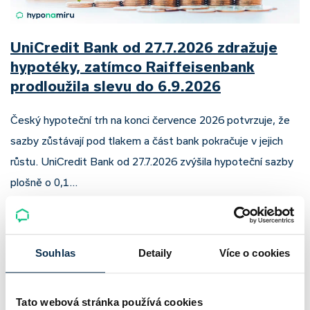
UniCredit Bank od 27.7.2026 zdražuje
hypotéky, zatímco Raiffeisenbank
prodloužila slevu do 6.9.2026
Český hypoteční trh na konci července 2026 potvrzuje, že
sazby zůstávají pod tlakem a část bank pokračuje v jejich
růstu. UniCredit Bank od 27.7.2026 zvýšila hypoteční sazby
plošně o 0,1…
Pavel Pohanka
|
aktualizováno: 04.08.2026
4 minuty k přečtení
Souhlas
Detaily
Více o cookies
Tato webová stránka používá cookies