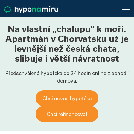
Hypotéky
Životní pojištění
Pojištění nemovitosti
Na vlastní „chalupu“ k moři.
Články
Apartmán v Chorvatsku už je
O nás
levnější než česká chata,
800 688 388
9−16 hod.
slibuje i větší návratnost
Přihlásit
Předschválená hypotéka do 24 hodin online z pohodlí
domova.
Chci novou hypotéku
Chci refinancovat