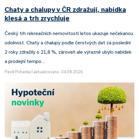
Chaty a chalupy v ČR zdražují, nabídka
klesá a trh zrychluje
Český trh rekreačních nemovitostí letos ukazuje nečekanou
odolnost. Chaty a chalupy podle čerstvých dat za poslední
2 roky zdražily o 21,8 %, zároveň ale výrazně ubylo nabídek
a prodejní tempo…
Pavel Pohanka
|
aktualizováno: 04.08.2026