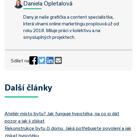
Daniela Opletalová
Dany je naše grafička a content specialistka,
která vlnami online marketingu proplouvá už od
roku 2018. Miluje práci v kolektivu a na
smysluplných projektech.
Sdílet na
Další články
Ateliér místo bytu? Jak funguje hypotéka, na co si dát
pozor a jak ji získat
Rekonstrukce bytu či domu. Jaká potřebujete povolení a jak
získat hypotéku