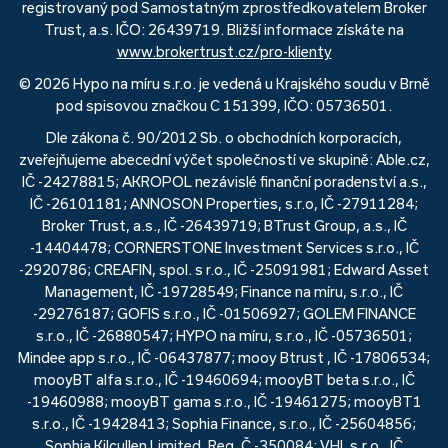
registrovaný pod Samostatným zprostředkovatelem Broker
Trust, a.s. IČO: 26439719. Bližší informace získáte na
www.brokertrust.cz/pro-klienty
© 2026 Hypo na míru s.r.o. je vedená u Krajského soudu v Brně
pod spisovou značkou C 151399, IČO: 05736501.
Dle zákona č. 90/2012 Sb. o obchodních korporacích,
zveřejňujeme abecední výčet společností ve skupině: Able.cz,
IČ -24278815; AKROPOL nezávislé finanční poradenství a.s.,
IČ -26101181; ANNOSON Properties, s.r.o, IČ -27911284;
Broker Trust, a.s., IČ -26439719; BTrust Group, a.s., IČ
-14404478; CORNERSTONE Investment Services s.r.o., IČ
-2920786; CREAFIN, spol. s r.o., IČ -25091981; Edward Asset
Management, IČ -19728549; Finance na míru, s.r.o., IČ
-29276187; GOFIS s.r.o., IČ -01506927; GOLEM FINANCE
s.r.o., IČ -26880547; HYPO na míru, s.r.o., IČ -05736501;
Mindee app s.r.o., IČ -06437877; mooy Btrust , IČ -17806534;
mooyBT alfa s.r.o., IČ -19460694; mooyBT beta s.r.o., IČ
-19460988; mooyBT gama s.r.o., IČ -19461275; mooyBT1
s.r.o., IČ -19428413; Sophia Finance, s.r.o., IČ -25604856;
Sophia Kilcullen Limited, Reg. Č -350084; VHI, s.r.o., IČ