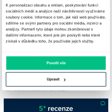
K personalizaci obsahu a reklam, poskytování funkcí
sociálních médií a analýze naší návštěvnosti využíváme
soubory cookie. Informace o tom, jak náš web používáte,
sdílíme se svými partnery pro sociální média, inzerci a
analýzy. Partneři tyto údaje mohou zkombinovat s
dalšími informacemi, které jste jim poskytli nebo které
Komerční banka: pokles zisku
získali v důsledku toho, že používáte jejich služby.
neznamená slabší banku
Komerční banka nabízí docela plastický obrázek dnešního
Povolit vše
bankovního trhu. Na jedné straně jí podle zadaného rámce
klesl zisk na 8,5 miliardy korun, na druhé ale dál výrazně
Upravit
rostly úvěry a…
Pavel Pohanka
|
aktualizováno: 31.07.2026