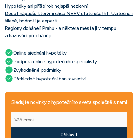
Hypotéky ani příští rok nejspíš nezlevní
Deset nápadů, kterými chce NERV státu ušetřit. Užitečné i
šílené, hodnotí je experti
Regiony dohánějí Prahu - a některá města ji v tempu
zdražování předhánějí
Online sjednání hypotéky
Podpora online hypotečního specialisty
Zvýhodněné podmínky
Přehledné hypoteční bankovnictví
Sledujte novinky z hypotečního světa společně s námi
Přihlásit