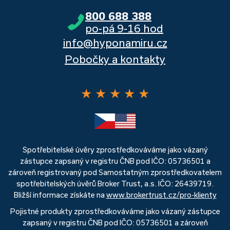
800 688 388
po-pá 9-16 hod
info@hyponamiru.cz
Pobočky a kontakty
★
★
★
★
★
Spotřebitelské úvěry zprostředkováváme jako vázaný
zástupce zapsaný v registru ČNB pod IČO: 05736501 a
zároveň registrovaný pod Samostatným zprostředkovatelem
spotřebitelských úvěrů Broker Trust, a.s. IČO: 26439719.
Bližší informace získáte na
www.brokertrust.cz/pro-klienty
Pojistné produkty zprostředkováváme jako vázaný zástupce
zapsaný v registru ČNB pod IČO: 05736501 a zároveň