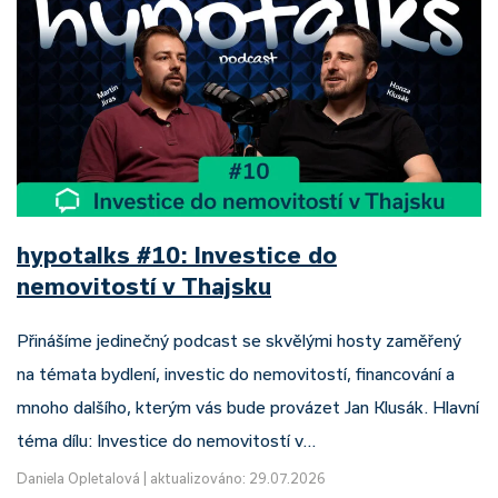
hypotalks #10: Investice do
nemovitostí v Thajsku
Přinášíme jedinečný podcast se skvělými hosty zaměřený
na témata bydlení, investic do nemovitostí, financování a
mnoho dalšího, kterým vás bude provázet Jan Klusák. Hlavní
téma dílu: Investice do nemovitostí v…
Daniela Opletalová
|
aktualizováno: 29.07.2026