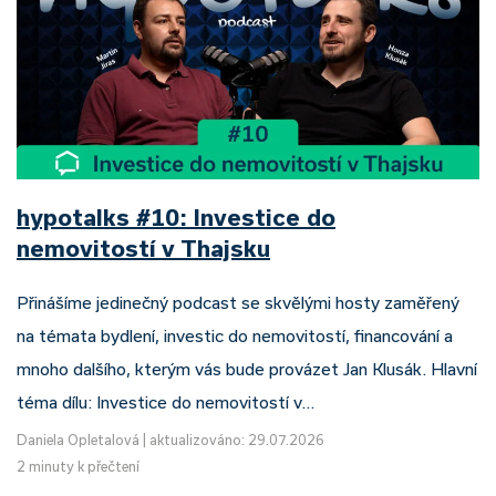
hypotalks #10: Investice do
nemovitostí v Thajsku
Přinášíme jedinečný podcast se skvělými hosty zaměřený
na témata bydlení, investic do nemovitostí, financování a
mnoho dalšího, kterým vás bude provázet Jan Klusák. Hlavní
téma dílu: Investice do nemovitostí v…
Daniela Opletalová
|
aktualizováno: 29.07.2026
2 minuty k přečtení