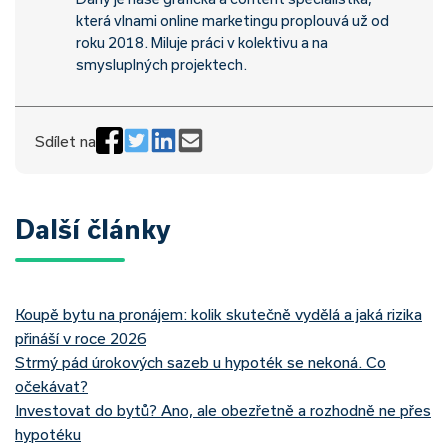
která vlnami online marketingu proplouvá už od
roku 2018. Miluje práci v kolektivu a na
smysluplných projektech.
Sdílet na
Další články
Koupě bytu na pronájem: kolik skutečně vydělá a jaká rizika
přináší v roce 2026
Strmý pád úrokových sazeb u hypoték se nekoná. Co
očekávat?
Investovat do bytů? Ano, ale obezřetně a rozhodně ne přes
hypotéku