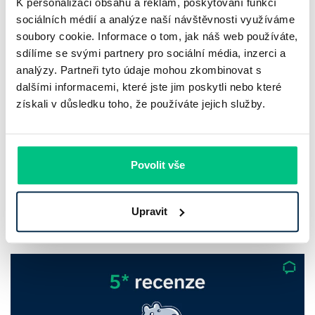
K personalizaci obsahu a reklam, poskytování funkcí
sociálních médií a analýze naší návštěvnosti využíváme
soubory cookie. Informace o tom, jak náš web používáte,
sdílíme se svými partnery pro sociální média, inzerci a
analýzy. Partneři tyto údaje mohou zkombinovat s
Komerční banka: pokles zisku
dalšími informacemi, které jste jim poskytli nebo které
získali v důsledku toho, že používáte jejich služby.
neznamená slabší banku
Komerční banka nabízí docela plastický obrázek dnešního
bankovního trhu. Na jedné straně jí podle zadaného rámce
Povolit vše
klesl zisk na 8,5 miliardy korun, na druhé ale dál výrazně
rostly úvěry a…
Upravit
Pavel Pohanka
|
aktualizováno: 31.07.2026