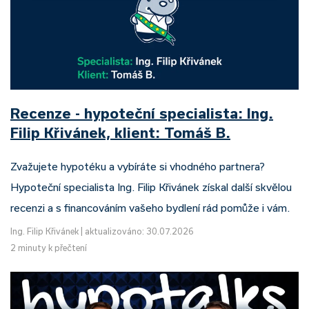
Recenze - hypoteční specialista: Ing.
Filip Křivánek, klient: Tomáš B.
Zvažujete hypotéku a vybíráte si vhodného partnera?
Hypoteční specialista Ing. Filip Křivánek získal další skvělou
recenzi a s financováním vašeho bydlení rád pomůže i vám.
Ing. Filip Křivánek
|
aktualizováno: 30.07.2026
2 minuty k přečtení