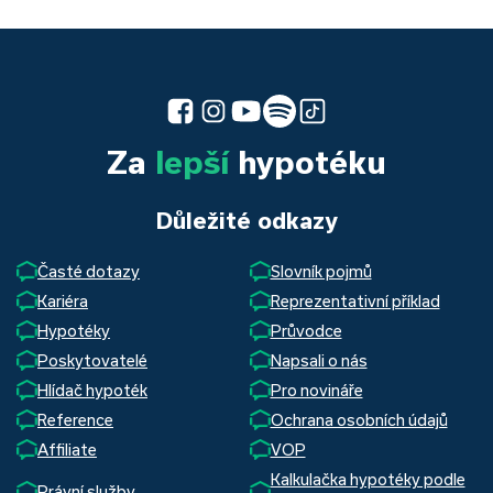
Za
lepší
hypotéku
Důležité odkazy
Časté dotazy
Slovník pojmů
Kariéra
Reprezentativní příklad
Hypotéky
Průvodce
Poskytovatelé
Napsali o nás
Hlídač hypoték
Pro novináře
Reference
Ochrana osobních údajů
Affiliate
VOP
Kalkulačka hypotéky podle
Právní služby