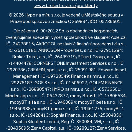
www.brokertrust.cz/pro-klienty
© 2026 Hypo na míru s.r.o. je vedená u Městského soudu v
Praze pod spisovou značkou C 269834, IČO: 05736501.
Dle zákona č. 90/2012 Sb. o obchodních korporacích,
zveřejňujeme abecední výčet společností ve skupině: Able.cz,
IČ -24278815; AKROPOL nezávislé finanční poradenství a.s.,
IČ -26101181; ANNOSON Properties, s.r.o, IČ -27911284;
Broker Trust, a.s., IČ -26439719; BTrust Group, a.s., IČ
-14404478; CORNERSTONE Investment Services s.r.o., IČ
-2920786; CREAFIN, spol. s r.o., IČ -25091981; Edward Asset
Management, IČ -19728549; Finance na míru, s.r.o., IČ
-29276187; GOFIS s.r.o., IČ -01506927; GOLEM FINANCE
s.r.o., IČ -26880547; HYPO na míru, s.r.o., IČ -05736501;
Mindee app s.r.o., IČ -06437877; mooy Btrust , IČ -17806534;
mooyBT alfa s.r.o., IČ -19460694; mooyBT beta s.r.o., IČ
-19460988; mooyBT gama s.r.o., IČ -19461275; mooyBT1
s.r.o., IČ -19428413; Sophia Finance, s.r.o., IČ -25604856;
Sophia Kilcullen Limited, Reg. Č -350084; VHI, s.r.o., IČ
-28435095; ZenX Capital, a.s., IČ -09289127; ZenX Services,