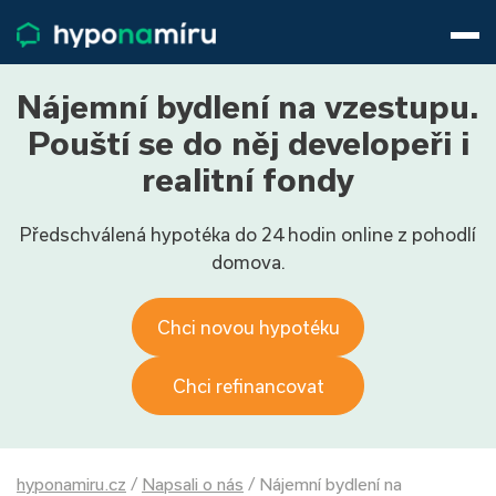
Hypotéky
Životní pojištění
Pojištění nemovitosti
Nájemní bydlení na vzestupu.
Články
Pouští se do něj developeři i
O nás
realitní fondy
800 688 388
9−16 hod.
Předschválená hypotéka do 24 hodin online z pohodlí
Přihlásit
domova.
Chci novou hypotéku
Chci refinancovat
hyponamiru.cz
/
Napsali o nás
/
Nájemní bydlení na