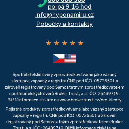
po-pá 9-16 hod
info@hyponamiru.cz
Pobočky a kontakty
★
★
★
★
★
Spotřebitelské úvěry zprostředkováváme jako vázaný
zástupce zapsaný v registru ČNB pod IČO: 05736501 a
zároveň registrovaný pod Samostatným zprostředkovatelem
spotřebitelských úvěrů Broker Trust, a.s. IČO: 26439719.
Bližší informace získáte na
www.brokertrust.cz/pro-klienty
Pojistné produkty zprostředkováváme jako vázaný zástupce
zapsaný v registru ČNB pod IČO: 05736501 a zároveň
registrovaný pod Samostatným zprostředkovatelem Broker
Trust, a.s. IČO: 26439719. Bližší informace získáte na