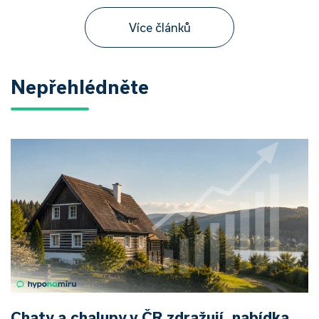
Více článků
Nepřehlédněte
Chaty a chalupy v ČR zdražují, nabídka