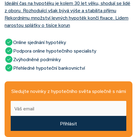
Ideální čas na hypotéku je kolem 30 let věku, shodují se lidé
z oboru. Rozhodující však bývá výše a stabilita příjmu
Rekordnímu množství levných hypoték končí fixace. Lidem
narostou splátky o tisíce korun
Online sjednání hypotéky
Podpora online hypotečního specialisty
Zvýhodněné podmínky
Přehledné hypoteční bankovnictví
Sledujte novinky z hypotečního světa společně s námi
Přihlásit