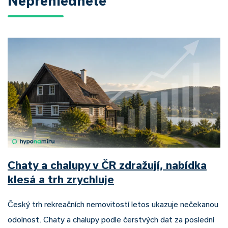
Nepřehlédněte
Chaty a chalupy v ČR zdražují, nabídka
klesá a trh zrychluje
Český trh rekreačních nemovitostí letos ukazuje nečekanou
odolnost. Chaty a chalupy podle čerstvých dat za poslední