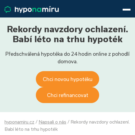
Hypotéky
Životní pojištění
Pojištění nemovitosti
Rekordy navzdory ochlazení.
Články
Babí léto na trhu hypoték
O nás
Předschválená hypotéka do 24 hodin online z pohodlí
800 688 388
9−16 hod.
domova.
Přihlásit
Chci novou hypotéku
Chci refinancovat
hyponamiru.cz
/
Napsali o nás
/
Rekordy navzdory ochlazení.
Babí léto na trhu hypoték