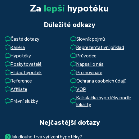
Za
lepší
hypotéku
Důležité odkazy
Časté dotazy
Slovník pojmů
Kariéra
Reprezentativní příklad
Hypotéky
Průvodce
Poskytovatelé
Napsali o nás
Hlídač hypoték
Pro novináře
Reference
Ochrana osobních údajů
Affiliate
VOP
Kalkulačka hypotéky podle
Právní služby
lokality
Nejčastější dotazy
Jak dlouho trvá vyřízení hypotéky?