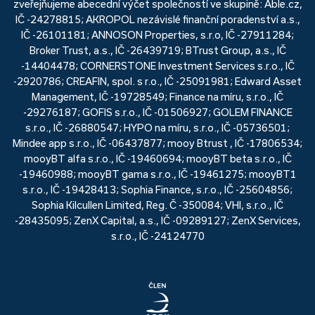
zveřejňujeme abecední výčet společností ve skupině: Able.cz,
IČ -24278815; AKROPOL nezávislé finanční poradenství a.s.,
IČ -26101181; ANNOSON Properties, s.r.o, IČ -27911284;
Broker Trust, a.s., IČ -26439719; BTrust Group, a.s., IČ
-14404478; CORNERSTONE Investment Services s.r.o., IČ
-2920786; CREAFIN, spol. s r.o., IČ -25091981; Edward Asset
Management, IČ -19728549; Finance na míru, s.r.o., IČ
-29276187; GOFIS s.r.o., IČ -01506927; GOLEM FINANCE
s.r.o., IČ -26880547; HYPO na míru, s.r.o., IČ -05736501;
Mindee app s.r.o., IČ -06437877; mooy Btrust , IČ -17806534;
mooyBT alfa s.r.o., IČ -19460694; mooyBT beta s.r.o., IČ
-19460988; mooyBT gama s.r.o., IČ -19461275; mooyBT1
s.r.o., IČ -19428413; Sophia Finance, s.r.o., IČ -25604856;
Sophia Kilcullen Limited, Reg. Č -350084; VHI, s.r.o., IČ
-28435095; ZenX Capital, a.s., IČ -09289127; ZenX Services,
s.r.o., IČ -24124770