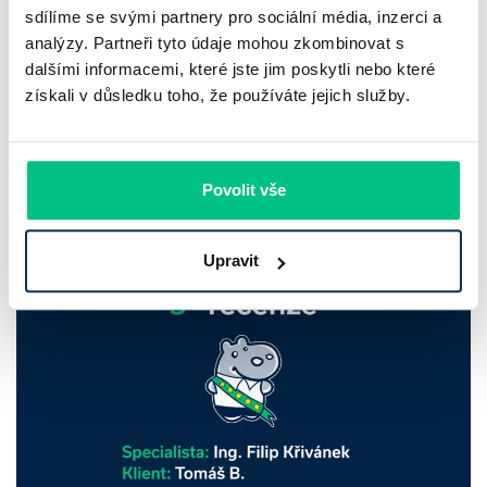
Komerční banka: pokles zisku
sdílíme se svými partnery pro sociální média, inzerci a
neznamená slabší banku
analýzy. Partneři tyto údaje mohou zkombinovat s
dalšími informacemi, které jste jim poskytli nebo které
Komerční banka nabízí docela plastický obrázek dnešního
získali v důsledku toho, že používáte jejich služby.
bankovního trhu. Na jedné straně jí podle zadaného rámce
klesl zisk na 8,5 miliardy korun, na druhé ale dál výrazně
rostly úvěry a…
Povolit vše
Pavel Pohanka
|
aktualizováno: 31.07.2026
Upravit