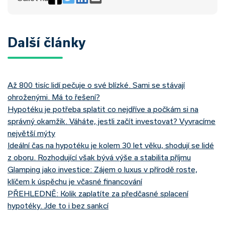
Další články
Až 800 tisíc lidí pečuje o své blízké. Sami se stávají
ohroženými. Má to řešení?
Hypotéku je potřeba splatit co nejdříve a počkám si na
správný okamžik. Váháte, jestli začít investovat? Vyvracíme
největší mýty
Ideální čas na hypotéku je kolem 30 let věku, shodují se lidé
z oboru. Rozhodující však bývá výše a stabilita příjmu
Glamping jako investice: Zájem o luxus v přírodě roste,
klíčem k úspěchu je včasné financování
PŘEHLEDNĚ: Kolik zaplatíte za předčasné splacení
hypotéky. Jde to i bez sankcí