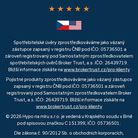
★
★
★
★
★
Spotřebitelské úvěry zprostředkováváme jako vázaný
zástupce zapsaný v registru ČNB pod IČO: 05736501 a
zároveň registrovaný pod Samostatným zprostředkovatelem
spotřebitelských úvěrů Broker Trust, a.s. IČO: 26439719.
Bližší informace získáte na
www.brokertrust.cz/pro-klienty
Pojistné produkty zprostředkováváme jako vázaný zástupce
zapsaný v registru ČNB pod IČO: 05736501 a zároveň
registrovaný pod Samostatným zprostředkovatelem Broker
Trust, a.s. IČO: 26439719. Bližší informace získáte na
www.brokertrust.cz/pro-klienty
© 2026 Hypo na míru s.r.o. je vedená u Krajského soudu v Brně
pod spisovou značkou C 151399, IČO: 05736501.
Dle zákona č. 90/2012 Sb. o obchodních korporacích,