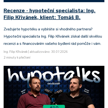
Recenze - hypoteční specialista: Ing.
Filip Křivánek, klient: Tomáš B.
Zvažujete hypotéku a vybíráte si vhodného partnera?
Hypoteční specialista Ing. Filip Křivánek získal další skvělou
recenzi a s financováním vašeho bydlení rád pomůže i vám.
Ing. Filip Křivánek
|
aktualizováno: 30.07.2026
2 minuty k přečtení