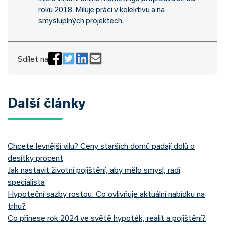
roku 2018. Miluje práci v kolektivu a na
smysluplných projektech.
Sdílet na
Další články
Chcete levnější vilu? Ceny starších domů padají dolů o
desítky procent
Jak nastavit životní pojištění, aby mělo smysl, radí
specialista
Hypoteční sazby rostou: Co ovlivňuje aktuální nabídku na
trhu?
Co přinese rok 2024 ve světě hypoték, realit a pojištění?