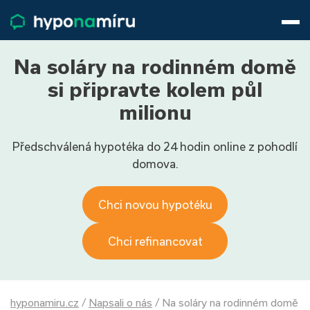
Hypotéky
Životní pojištění
Pojištění nemovitosti
Na soláry na rodinném domě
Články
si připravte kolem půl
O nás
milionu
800 688 388
9−16 hod.
Předschválená hypotéka do 24 hodin online z pohodlí
Přihlásit
domova.
Chci novou hypotéku
Chci refinancovat
hyponamiru.cz
/
Napsali o nás
/
Na soláry na rodinném domě