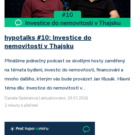
hypotalks #10: Investice do
nemovitostí v Thajsku
Přinášíme jedinečný podcast se skvělými hosty zaměřený
na témata bydlení, investic do nemovitostí, financování a
mnoho dalšího, kterým vás bude provázet Jan Klusák. Hlavní
téma dílu: Investice do nemovitostí v…
Daniela Opletalová
|
aktualizováno: 29.07.2026
2 minuty k přečtení