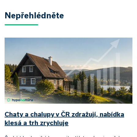
Nepřehlédněte
Chaty a chalupy v ČR zdražují, nabídka
klesá a trh zrychluje