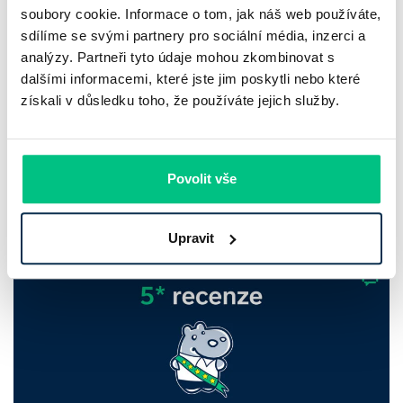
soubory cookie. Informace o tom, jak náš web používáte,
sdílíme se svými partnery pro sociální média, inzerci a
Komerční banka: pokles zisku
analýzy. Partneři tyto údaje mohou zkombinovat s
neznamená slabší banku
dalšími informacemi, které jste jim poskytli nebo které
získali v důsledku toho, že používáte jejich služby.
Komerční banka nabízí docela plastický obrázek dnešního
bankovního trhu. Na jedné straně jí podle zadaného rámce
klesl zisk na 8,5 miliardy korun, na druhé ale dál výrazně
Povolit vše
rostly úvěry a…
Pavel Pohanka
|
aktualizováno: 31.07.2026
Upravit