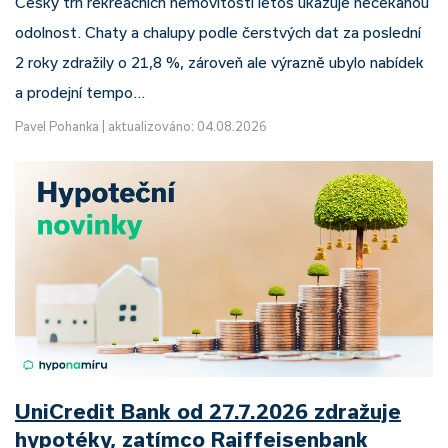
Český trh rekreačních nemovitostí letos ukazuje nečekanou
odolnost. Chaty a chalupy podle čerstvých dat za poslední
2 roky zdražily o 21,8 %, zároveň ale výrazně ubylo nabídek
a prodejní tempo…
Pavel Pohanka
|
aktualizováno: 04.08.2026
UniCredit Bank od 27.7.2026 zdražuje
hypotéky, zatímco Raiffeisenbank