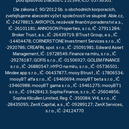
pod spisovou značkou C 151399, IČO: 05736501.
Dle zákona č. 90/2012 Sb. o obchodních korporacích,
zveřejňujeme abecední výčet společností ve skupině: Able.cz,
IČ -24278815; AKROPOL nezávislé finanční poradenství a.s.,
IČ -26101181; ANNOSON Properties, s.r.o, IČ -27911284;
Broker Trust, a.s., IČ -26439719; BTrust Group, a.s., IČ
-14404478; CORNERSTONE Investment Services s.r.o., IČ
-2920786; CREAFIN, spol. s r.o., IČ -25091981; Edward Asset
Management, IČ -19728549; Finance na míru, s.r.o., IČ
-29276187; GOFIS s.r.o., IČ -01506927; GOLEM FINANCE
s.r.o., IČ -26880547; HYPO na míru, s.r.o., IČ -05736501;
Mindee app s.r.o., IČ -06437877; mooy Btrust , IČ -17806534;
mooyBT alfa s.r.o., IČ -19460694; mooyBT beta s.r.o., IČ
-19460988; mooyBT gama s.r.o., IČ -19461275; mooyBT1
s.r.o., IČ -19428413; Sophia Finance, s.r.o., IČ -25604856;
Sophia Kilcullen Limited, Reg. Č -350084; VHI, s.r.o., IČ
-28435095; ZenX Capital, a.s., IČ -09289127; ZenX Services,
s.r.o., IČ -24124770