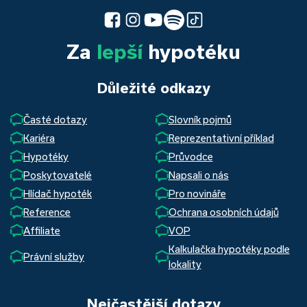
Za
lepší
hypotéku
Důležité odkazy
Časté dotazy
Slovník pojmů
Kariéra
Reprezentativní příklad
Hypotéky
Průvodce
Poskytovatelé
Napsali o nás
Hlídač hypoték
Pro novináře
Reference
Ochrana osobních údajů
Affiliate
VOP
Kalkulačka hypotéky podle
Právní služby
lokality
Nejčastější dotazy