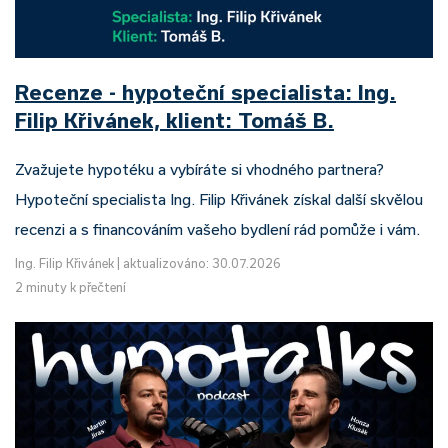
Recenze - hypoteční specialista: Ing.
Filip Křivánek, klient: Tomáš B.
Zvažujete hypotéku a vybíráte si vhodného partnera?
Hypoteční specialista Ing. Filip Křivánek získal další skvělou
recenzi a s financováním vašeho bydlení rád pomůže i vám.
Ing. Filip Křivánek
|
aktualizováno: 30.07.2026
2 minuty k přečtení