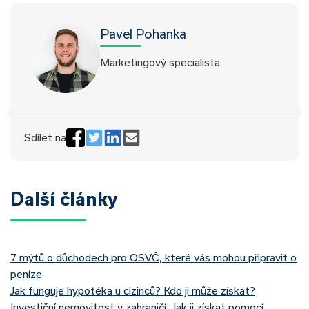
Pavel Pohanka
Marketingový specialista
Sdílet na
Další články
7 mýtů o důchodech pro OSVČ, které vás mohou připravit o
peníze
Jak funguje hypotéka u cizinců? Kdo ji může získat?
Investiční nemovitost v zahraničí: Jak ji získat pomocí