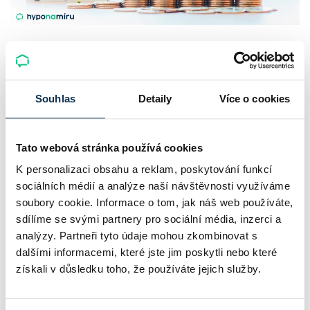
UniCredit Bank od 27.7.2026 zdražuje
hypotéky, zatímco Raiffeisenbank
prodloužila slevu do 6.9.2026
Souhlas
Detaily
Více o cookies
Český hypoteční trh na konci července 2026 potvrzuje, že
sazby zůstávají pod tlakem a část bank pokračuje v jejich
Tato webová stránka používá cookies
růstu. UniCredit Bank od 27.7.2026 zvýšila hypoteční sazby
K personalizaci obsahu a reklam, poskytování funkcí
plošně o 0,1…
sociálních médií a analýze naší návštěvnosti využíváme
soubory cookie. Informace o tom, jak náš web používáte,
Pavel Pohanka
|
aktualizováno: 04.08.2026
sdílíme se svými partnery pro sociální média, inzerci a
4 minuty k přečtení
analýzy. Partneři tyto údaje mohou zkombinovat s
dalšími informacemi, které jste jim poskytli nebo které
získali v důsledku toho, že používáte jejich služby.