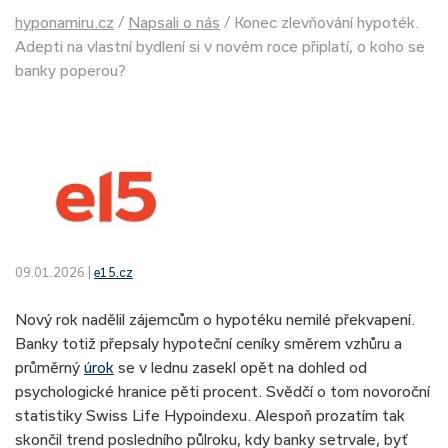
hyponamiru.cz
/
Napsali o nás
/
Konec zlevňování hypoték.
Adepti na vlastní bydlení si v novém roce připlatí, o koho se
banky poperou?
09.01.2026 |
e15.cz
Nový rok nadělil zájemcům o hypotéku nemilé překvapení.
Banky totiž přepsaly hypoteční ceníky směrem vzhůru a
průměrný
úrok
se v lednu zasekl opět na dohled od
psychologické hranice pěti procent. Svědčí o tom novoroční
statistiky Swiss Life Hypoindexu. Alespoň prozatím tak
skončil trend posledního půlroku, kdy banky setrvale, byť