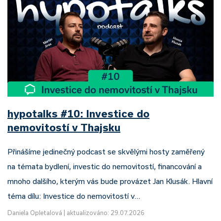
hypotalks #10: Investice do
nemovitostí v Thajsku
Přinášíme jedinečný podcast se skvělými hosty zaměřený
na témata bydlení, investic do nemovitostí, financování a
mnoho dalšího, kterým vás bude provázet Jan Klusák. Hlavní
téma dílu: Investice do nemovitostí v…
Daniela Opletalová
|
aktualizováno: 29.07.2026