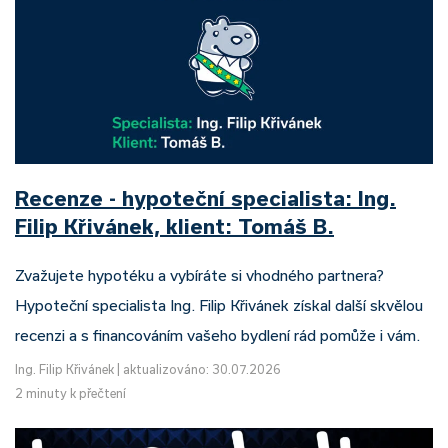
Recenze - hypoteční specialista: Ing.
Filip Křivánek, klient: Tomáš B.
Zvažujete hypotéku a vybíráte si vhodného partnera?
Hypoteční specialista Ing. Filip Křivánek získal další skvělou
recenzi a s financováním vašeho bydlení rád pomůže i vám.
Ing. Filip Křivánek
|
aktualizováno: 30.07.2026
2 minuty k přečtení