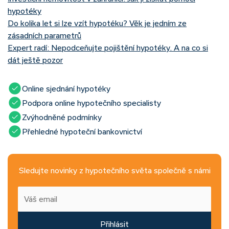
hypotéky
Do kolika let si lze vzít hypotéku? Věk je jedním ze
zásadních parametrů
Expert radí: Nepodceňujte pojištění hypotéky. A na co si
dát ještě pozor
Online sjednání hypotéky
Podpora online hypotečního specialisty
Zvýhodněné podmínky
Přehledné hypoteční bankovnictví
Sledujte novinky z hypotečního světa společně s námi
Přihlásit