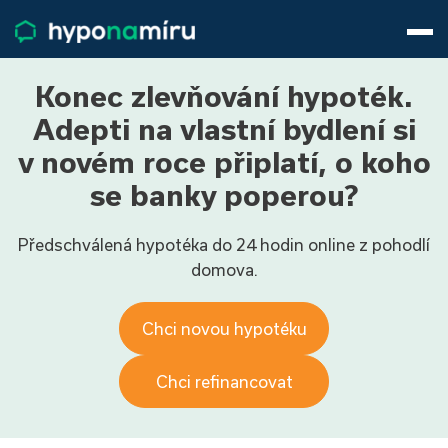
Hypotéky
Životní pojištění
Pojištění nemovitosti
Konec zlevňování hypoték.
Články
Adepti na vlastní bydlení si
O nás
v novém roce připlatí, o koho
800 688 388
9−16 hod.
se banky poperou?
Přihlásit
Předschválená hypotéka do 24 hodin online z pohodlí
domova.
Chci novou hypotéku
Chci refinancovat