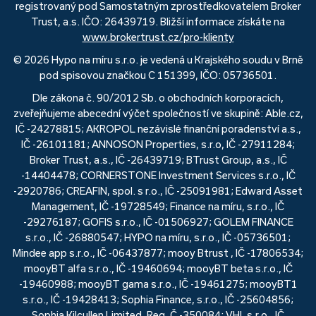
registrovaný pod Samostatným zprostředkovatelem Broker
Trust, a.s. IČO: 26439719. Bližší informace získáte na
www.brokertrust.cz/pro-klienty
© 2026 Hypo na míru s.r.o. je vedená u Krajského soudu v Brně
pod spisovou značkou C 151399, IČO: 05736501.
Dle zákona č. 90/2012 Sb. o obchodních korporacích,
zveřejňujeme abecední výčet společností ve skupině: Able.cz,
IČ -24278815; AKROPOL nezávislé finanční poradenství a.s.,
IČ -26101181; ANNOSON Properties, s.r.o, IČ -27911284;
Broker Trust, a.s., IČ -26439719; BTrust Group, a.s., IČ
-14404478; CORNERSTONE Investment Services s.r.o., IČ
-2920786; CREAFIN, spol. s r.o., IČ -25091981; Edward Asset
Management, IČ -19728549; Finance na míru, s.r.o., IČ
-29276187; GOFIS s.r.o., IČ -01506927; GOLEM FINANCE
s.r.o., IČ -26880547; HYPO na míru, s.r.o., IČ -05736501;
Mindee app s.r.o., IČ -06437877; mooy Btrust , IČ -17806534;
mooyBT alfa s.r.o., IČ -19460694; mooyBT beta s.r.o., IČ
-19460988; mooyBT gama s.r.o., IČ -19461275; mooyBT1
s.r.o., IČ -19428413; Sophia Finance, s.r.o., IČ -25604856;
Sophia Kilcullen Limited, Reg. Č -350084; VHI, s.r.o., IČ