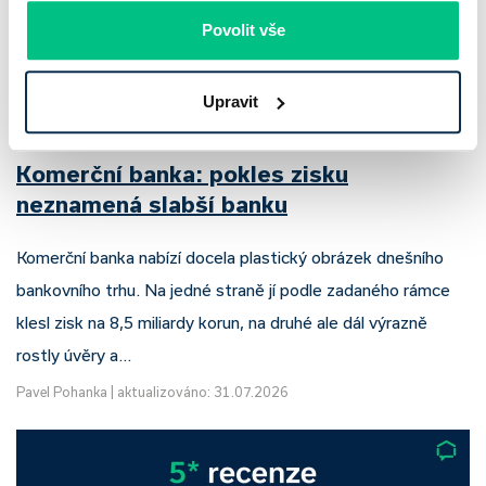
Povolit vše
Upravit
Komerční banka: pokles zisku
neznamená slabší banku
Komerční banka nabízí docela plastický obrázek dnešního
bankovního trhu. Na jedné straně jí podle zadaného rámce
klesl zisk na 8,5 miliardy korun, na druhé ale dál výrazně
rostly úvěry a…
Pavel Pohanka
|
aktualizováno: 31.07.2026