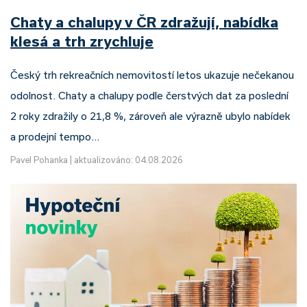
Chaty a chalupy v ČR zdražují, nabídka
klesá a trh zrychluje
Český trh rekreačních nemovitostí letos ukazuje nečekanou
odolnost. Chaty a chalupy podle čerstvých dat za poslední
2 roky zdražily o 21,8 %, zároveň ale výrazně ubylo nabídek
a prodejní tempo…
Pavel Pohanka
|
aktualizováno: 04.08.2026