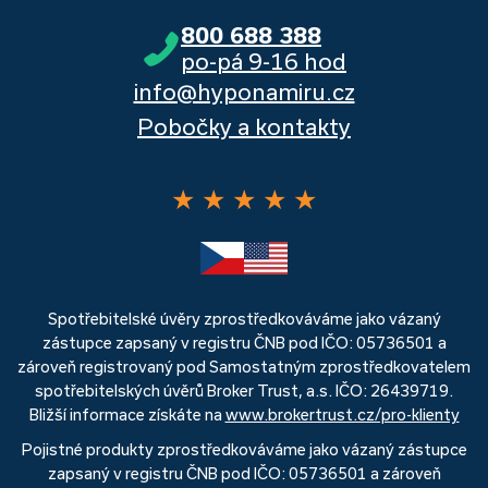
800 688 388
po-pá 9-16 hod
info@hyponamiru.cz
Pobočky a kontakty
★
★
★
★
★
Spotřebitelské úvěry zprostředkováváme jako vázaný
zástupce zapsaný v registru ČNB pod IČO: 05736501 a
zároveň registrovaný pod Samostatným zprostředkovatelem
spotřebitelských úvěrů Broker Trust, a.s. IČO: 26439719.
Bližší informace získáte na
www.brokertrust.cz/pro-klienty
Pojistné produkty zprostředkováváme jako vázaný zástupce
zapsaný v registru ČNB pod IČO: 05736501 a zároveň