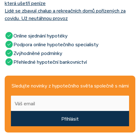
která ušetří peníze
Lidé se zbavují chalup a rekreačních domů pořízených za
covidu. Už neutáhnou provoz
Online sjednání hypotéky
Podpora online hypotečního specialisty
Zvýhodněné podmínky
Přehledné hypoteční bankovnictví
Sledujte novinky z hypotečního světa společně s námi
Přihlásit