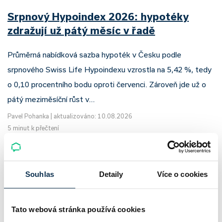
Srpnový Hypoindex 2026: hypotéky
zdražují už pátý měsíc v řadě
Průměrná nabídková sazba hypoték v Česku podle
srpnového Swiss Life Hypoindexu vzrostla na 5,42 %, tedy
o 0,10 procentního bodu oproti červenci. Zároveň jde už o
pátý meziměsíční růst v…
Pavel Pohanka
|
aktualizováno: 10.08.2026
5 minut k přečtení
Souhlas
Detaily
Více o cookies
Tato webová stránka používá cookies