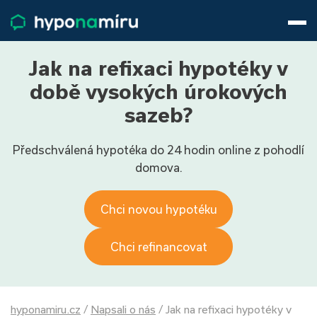
Hypotéky
Životní pojištění
Pojištění nemovitosti
Jak na refixaci hypotéky v
Články
době vysokých úrokových
O nás
sazeb?
800 688 388
9−16 hod.
Předschválená hypotéka do 24 hodin online z pohodlí
Přihlásit
domova.
Chci novou hypotéku
Chci refinancovat
hyponamiru.cz
/
Napsali o nás
/
Jak na refixaci hypotéky v