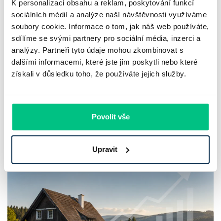
K personalizaci obsahu a reklam, poskytování funkcí
sociálních médií a analýze naší návštěvnosti využíváme
soubory cookie. Informace o tom, jak náš web používáte,
sdílíme se svými partnery pro sociální média, inzerci a
ČNB ponechala sazby na 3,75 %: co
analýzy. Partneři tyto údaje mohou zkombinovat s
čekat do konce roku
dalšími informacemi, které jste jim poskytli nebo které
získali v důsledku toho, že používáte jejich služby.
Česká národní banka na srpnovém zasedání ponechala
základní úrokovou sazbu na 3,75 % a po červnovém zvýšení
přešla do vyčkávacího režimu. Samotné rozhodnutí je jasné.
Povolit vše
Mnohem méně jasný je ale…
Pavel Pohanka
|
aktualizováno: 10.08.2026
Upravit