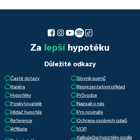
Za
lepší
hypotéku
Důležité odkazy
Časté dotazy
Slovník pojmů
Kariéra
Reprezentativní příklad
Hypotéky
Průvodce
Poskytovatelé
Napsali o nás
Hlídač hypoték
Pro novináře
Reference
Ochrana osobních údajů
Affiliate
VOP
Kalkulačka hypotéky podle