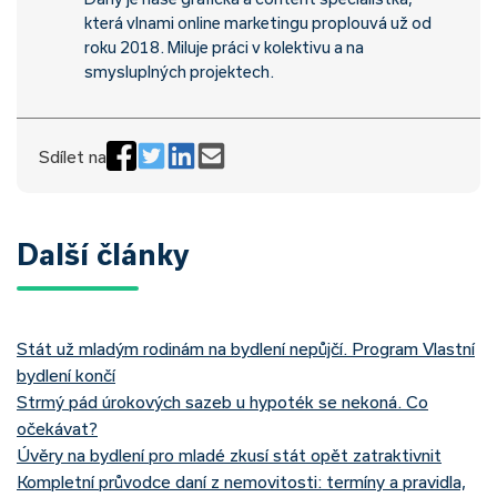
která vlnami online marketingu proplouvá už od
roku 2018. Miluje práci v kolektivu a na
smysluplných projektech.
Sdílet na
Další články
Stát už mladým rodinám na bydlení nepůjčí. Program Vlastní
bydlení končí
Strmý pád úrokových sazeb u hypoték se nekoná. Co
očekávat?
Úvěry na bydlení pro mladé zkusí stát opět zatraktivnit
Kompletní průvodce daní z nemovitosti: termíny a pravidla,