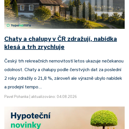
Chaty a chalupy v ČR zdražují, nabídka
klesá a trh zrychluje
Český trh rekreačních nemovitostí letos ukazuje nečekanou
odolnost. Chaty a chalupy podle čerstvých dat za poslední
2 roky zdražily o 21,8 %, zároveň ale výrazně ubylo nabídek
a prodejní tempo…
Pavel Pohanka
|
aktualizováno: 04.08.2026