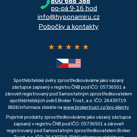
800 688 388
po-pá 9-16 hod
info@hyponamiru.cz
Pobočky a kontakty
★
★
★
★
★
Spotřebitelské úvěry zprostředkováváme jako vázaný
zástupce zapsaný v registru ČNB pod IČO: 05736501 a
zároveň registrovaný pod Samostatným zprostředkovatelem
spotřebitelských úvěrů Broker Trust, a.s. IČO: 26439719.
Bližší informace získáte na
www.brokertrust.cz/pro-klienty
Pojistné produkty zprostředkováváme jako vázaný zástupce
zapsaný v registru ČNB pod IČO: 05736501 a zároveň
registrovaný pod Samostatným zprostředkovatelem Broker