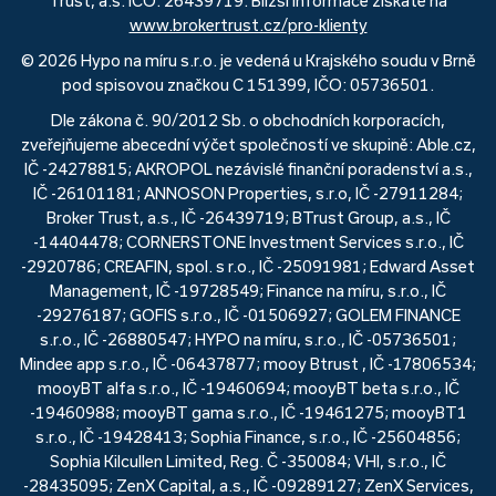
Trust, a.s. IČO: 26439719. Bližší informace získáte na
www.brokertrust.cz/pro-klienty
© 2026 Hypo na míru s.r.o. je vedená u Krajského soudu v Brně
pod spisovou značkou C 151399, IČO: 05736501.
Dle zákona č. 90/2012 Sb. o obchodních korporacích,
zveřejňujeme abecední výčet společností ve skupině: Able.cz,
IČ -24278815; AKROPOL nezávislé finanční poradenství a.s.,
IČ -26101181; ANNOSON Properties, s.r.o, IČ -27911284;
Broker Trust, a.s., IČ -26439719; BTrust Group, a.s., IČ
-14404478; CORNERSTONE Investment Services s.r.o., IČ
-2920786; CREAFIN, spol. s r.o., IČ -25091981; Edward Asset
Management, IČ -19728549; Finance na míru, s.r.o., IČ
-29276187; GOFIS s.r.o., IČ -01506927; GOLEM FINANCE
s.r.o., IČ -26880547; HYPO na míru, s.r.o., IČ -05736501;
Mindee app s.r.o., IČ -06437877; mooy Btrust , IČ -17806534;
mooyBT alfa s.r.o., IČ -19460694; mooyBT beta s.r.o., IČ
-19460988; mooyBT gama s.r.o., IČ -19461275; mooyBT1
s.r.o., IČ -19428413; Sophia Finance, s.r.o., IČ -25604856;
Sophia Kilcullen Limited, Reg. Č -350084; VHI, s.r.o., IČ
-28435095; ZenX Capital, a.s., IČ -09289127; ZenX Services,