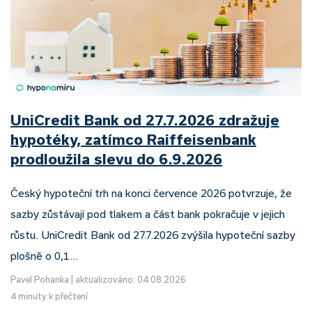
UniCredit Bank od 27.7.2026 zdražuje
hypotéky, zatímco Raiffeisenbank
prodloužila slevu do 6.9.2026
Český hypoteční trh na konci července 2026 potvrzuje, že
sazby zůstávají pod tlakem a část bank pokračuje v jejich
růstu. UniCredit Bank od 27.7.2026 zvýšila hypoteční sazby
plošně o 0,1…
Pavel Pohanka
|
aktualizováno: 04.08.2026
4 minuty k přečtení