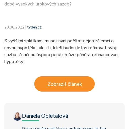
době vysokých úrokových sazeb?
20.06.2022 |
tyden.cz
S vyššími splátkami musejí nyní počítat nejen zájemci o
novou hypotéku, ale i ti, kteří budou letos refixovat svoji
sazbu. Značnou úsporu peněz může přinést refinancování
hypotéky.
Zobrazit článek
Daniela Opletalová
Dany je naše grafička a content specialistka,