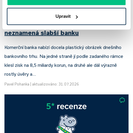
Upravit
Komerční banka: pokles zisku
neznamená slabší banku
Komerční banka nabízí docela plastický obrázek dnešního
bankovního trhu. Na jedné straně jí podle zadaného rámce
klesl zisk na 8,5 miliardy korun, na druhé ale dál výrazně
rostly úvěry a…
Pavel Pohanka
|
aktualizováno: 31.07.2026