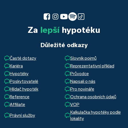
Za
lepší
hypotéku
Důležité odkazy
Časté dotazy
Slovník pojmů
Kariéra
Reprezentativní příklad
Hypotéky
Průvodce
Poskytovatelé
Napsali o nás
Hlídač hypoték
Pro novináře
Reference
Ochrana osobních údajů
Affiliate
VOP
Kalkulačka hypotéky podle
Právní služby
lokality