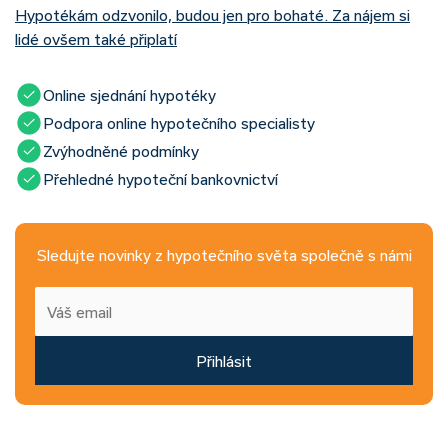
Hypotékám odzvonilo, budou jen pro bohaté. Za nájem si
lidé ovšem také připlatí
Online sjednání hypotéky
Podpora online hypotečního specialisty
Zvýhodněné podmínky
Přehledné hypoteční bankovnictví
Sledujte novinky z hypotečního světa společně s námi
Přihlásit