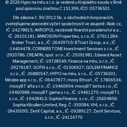
© 2026 Hypo na míru s.r.o. je vedená u Krajského soudu v Brně
pod spisovou značkou C 151399, IČO: 05736501.
Dle zákona č. 90/2012 Sb. o obchodních korporacích,
zveřejňujeme abecední výčet společností ve skupině: Able.cz,
IČ -24278815; AKROPOL nezávislé finanční poradenství a.s.,
IČ -26101181; ANNOSON Properties, s.r.o, IČ -27911284;
Broker Trust, a.s., IČ -26439719; BTrust Group, a.s., IČ
-14404478; CORNERSTONE Investment Services s.r.o., IČ
-2920786; CREAFIN, spol. s r.o., IČ -25091981; Edward Asset
Management, IČ -19728549; Finance na míru, s.r.o., IČ
-29276187; GOFIS s.r.o., IČ -01506927; GOLEM FINANCE
s.r.o., IČ -26880547; HYPO na míru, s.r.o., IČ -05736501;
Mindee app s.r.o., IČ -06437877; mooy Btrust , IČ -17806534;
mooyBT alfa s.r.o., IČ -19460694; mooyBT beta s.r.o., IČ
-19460988; mooyBT gama s.r.o., IČ -19461275; mooyBT1
s.r.o., IČ -19428413; Sophia Finance, s.r.o., IČ -25604856;
Sophia Kilcullen Limited, Reg. Č -350084; VHI, s.r.o., IČ
-28435095; ZenX Capital, a.s., IČ -09289127; ZenX Services,
s.r.o., IČ -24124770