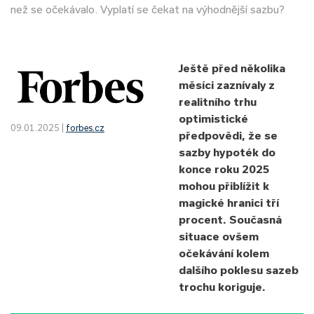
než se očekávalo. Vyplatí se čekat na výhodnější sazbu?
Ještě před několika
měsíci zaznívaly z
realitního trhu
optimistické
09.01.2025 |
forbes.cz
předpovědi, že se
sazby hypoték do
konce roku 2025
mohou přiblížit k
magické hranici tří
procent. Současná
situace ovšem
očekávání kolem
dalšího poklesu sazeb
trochu koriguje.