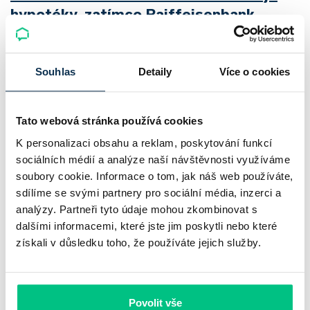
hypotéky, zatímco Raiffeisenbank
prodloužila slevu do 6.9.2026
Český hypoteční trh na konci července 2026 potvrzuje, že
Souhlas
Detaily
Více o cookies
sazby zůstávají pod tlakem a část bank pokračuje v jejich
růstu. UniCredit Bank od 27.7.2026 zvýšila hypoteční sazby
Tato webová stránka používá cookies
plošně o 0,1…
K personalizaci obsahu a reklam, poskytování funkcí
Pavel Pohanka
|
aktualizováno: 04.08.2026
sociálních médií a analýze naší návštěvnosti využíváme
4 minuty k přečtení
soubory cookie. Informace o tom, jak náš web používáte,
sdílíme se svými partnery pro sociální média, inzerci a
analýzy. Partneři tyto údaje mohou zkombinovat s
dalšími informacemi, které jste jim poskytli nebo které
získali v důsledku toho, že používáte jejich služby.
Povolit vše