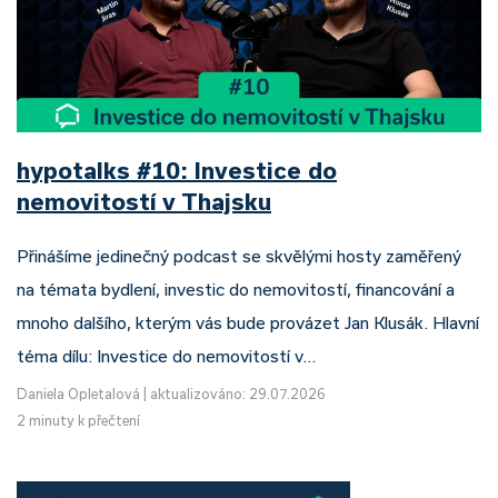
hypotalks #10: Investice do
nemovitostí v Thajsku
Přinášíme jedinečný podcast se skvělými hosty zaměřený
na témata bydlení, investic do nemovitostí, financování a
mnoho dalšího, kterým vás bude provázet Jan Klusák. Hlavní
téma dílu: Investice do nemovitostí v…
Daniela Opletalová
|
aktualizováno: 29.07.2026
2 minuty k přečtení