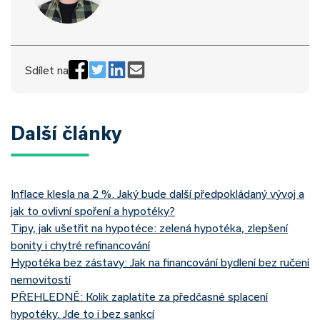
Sdílet na
Další články
Inflace klesla na 2 %. Jaký bude další předpokládaný vývoj a
jak to ovlivní spoření a hypotéky?
Tipy, jak ušetřit na hypotéce: zelená hypotéka, zlepšení
bonity i chytré refinancování
Hypotéka bez zástavy: Jak na financování bydlení bez ručení
nemovitostí
PŘEHLEDNĚ: Kolik zaplatíte za předčasné splacení
hypotéky. Jde to i bez sankcí