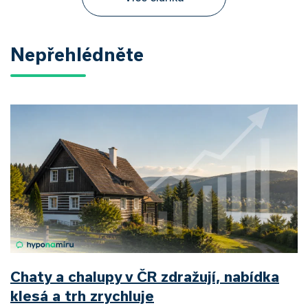
Nepřehlédněte
Chaty a chalupy v ČR zdražují, nabídka
klesá a trh zrychluje