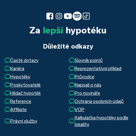
Za
lepší
hypotéku
Důležité odkazy
Časté dotazy
Slovník pojmů
Kariéra
Reprezentativní příklad
Hypotéky
Průvodce
Poskytovatelé
Napsali o nás
Hlídač hypoték
Pro novináře
Reference
Ochrana osobních údajů
Affiliate
VOP
Kalkulačka hypotéky podle
Právní služby
lokality