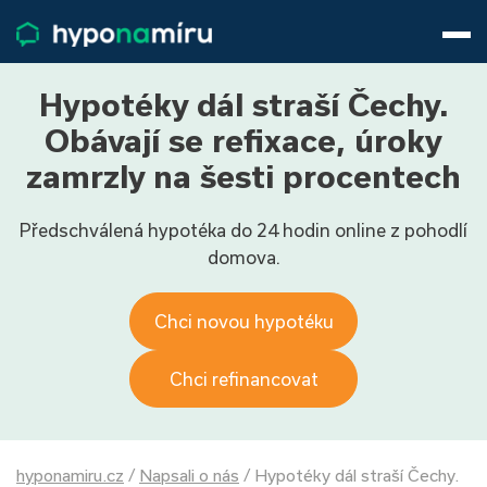
Hypotéky
Životní pojištění
Pojištění nemovitosti
Hypotéky dál straší Čechy.
Články
Obávají se refixace, úroky
O nás
zamrzly na šesti procentech
800 688 388
9−16 hod.
Předschválená hypotéka do 24 hodin online z pohodlí
Přihlásit
domova.
Chci novou hypotéku
Chci refinancovat
hyponamiru.cz
/
Napsali o nás
/
Hypotéky dál straší Čechy.