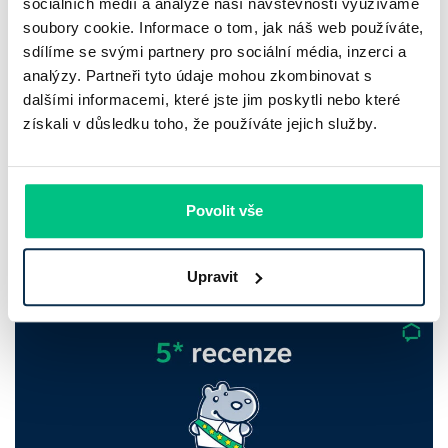
sociálních médií a analýze naší návštěvnosti využíváme
soubory cookie. Informace o tom, jak náš web používáte,
sdílíme se svými partnery pro sociální média, inzerci a
Komerční banka: pokles zisku
analýzy. Partneři tyto údaje mohou zkombinovat s
dalšími informacemi, které jste jim poskytli nebo které
neznamená slabší banku
získali v důsledku toho, že používáte jejich služby.
Komerční banka nabízí docela plastický obrázek dnešního
bankovního trhu. Na jedné straně jí podle zadaného rámce
Povolit vše
klesl zisk na 8,5 miliardy korun, na druhé ale dál výrazně
rostly úvěry a…
Upravit
Pavel Pohanka
|
aktualizováno: 31.07.2026