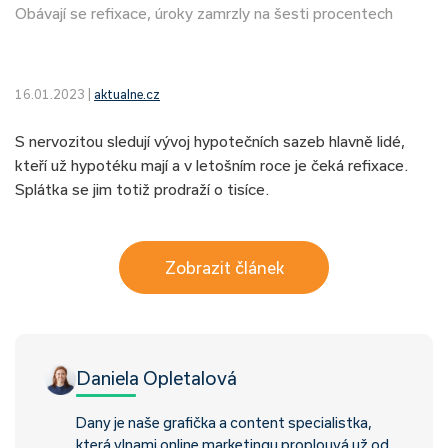
Obávají se refixace, úroky zamrzly na šesti procentech
16.01.2023 |
aktualne.cz
S nervozitou sledují vývoj hypotečních sazeb hlavně lidé,
kteří už hypotéku mají a v letošním roce je čeká refixace.
Splátka se jim totiž prodraží o tisíce.
Zobrazit článek
Daniela Opletalová
Dany je naše grafička a content specialistka,
která vlnami online marketingu proplouvá už od