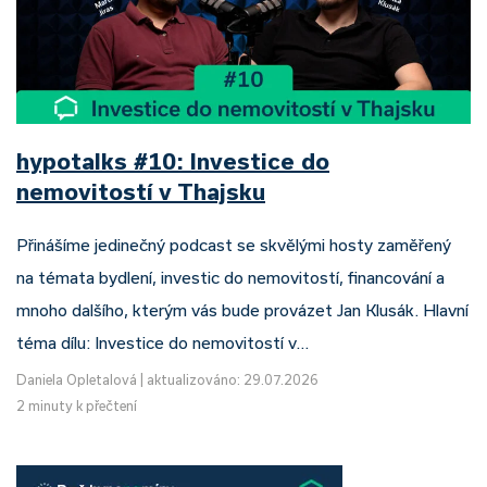
hypotalks #10: Investice do
nemovitostí v Thajsku
Přinášíme jedinečný podcast se skvělými hosty zaměřený
na témata bydlení, investic do nemovitostí, financování a
mnoho dalšího, kterým vás bude provázet Jan Klusák. Hlavní
téma dílu: Investice do nemovitostí v…
Daniela Opletalová
|
aktualizováno: 29.07.2026
2 minuty k přečtení