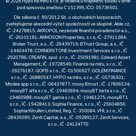
© 2026 Hypo na míru s.r.o. je vedená u Krajského soudu v Brně
pod spisovou značkou C 151399, IČO: 05736501.
Dle zákona č. 90/2012 Sb. o obchodních korporacích,
zveřejňujeme abecední výčet společností ve skupině: Able.cz,
IČ -24278815; AKROPOL nezávislé finanční poradenství a.s.,
IČ -26101181; ANNOSON Properties, s.r.o, IČ -27911284;
Broker Trust, a.s., IČ -26439719; BTrust Group, a.s., IČ
-14404478; CORNERSTONE Investment Services s.r.o., IČ
-2920786; CREAFIN, spol. s r.o., IČ -25091981; Edward Asset
Management, IČ -19728549; Finance na míru, s.r.o., IČ
-29276187; GOFIS s.r.o., IČ -01506927; GOLEM FINANCE
s.r.o., IČ -26880547; HYPO na míru, s.r.o., IČ -05736501;
Mindee app s.r.o., IČ -06437877; mooy Btrust , IČ -17806534;
mooyBT alfa s.r.o., IČ -19460694; mooyBT beta s.r.o., IČ
-19460988; mooyBT gama s.r.o., IČ -19461275; mooyBT1
s.r.o., IČ -19428413; Sophia Finance, s.r.o., IČ -25604856;
Sophia Kilcullen Limited, Reg. Č -350084; VHI, s.r.o., IČ
-28435095; ZenX Capital, a.s., IČ -09289127; ZenX Services,
s.r.o., IČ -24124770