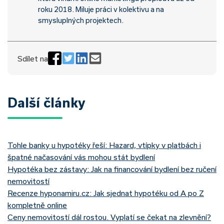
roku 2018. Miluje práci v kolektivu a na
smysluplných projektech.
Sdílet na
Další články
Tohle banky u hypotéky řeší: Hazard, vtípky v platbách i
špatné načasování vás mohou stát bydlení
Hypotéka bez zástavy: Jak na financování bydlení bez ručení
nemovitostí
Recenze hyponamiru.cz: Jak sjednat hypotéku od A po Z
kompletně online
Ceny nemovitostí dál rostou. Vyplatí se čekat na zlevnění?