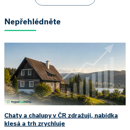
Nepřehlédněte
Chaty a chalupy v ČR zdražují, nabídka
klesá a trh zrychluje