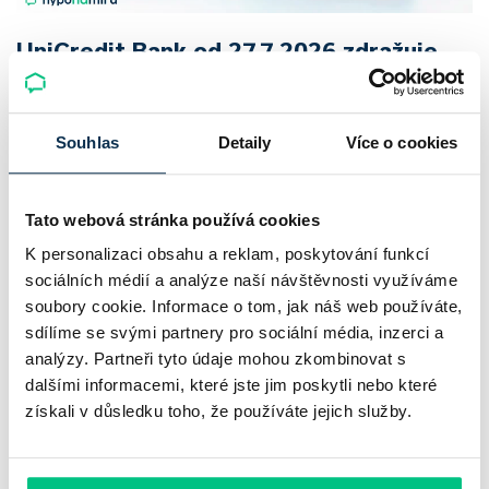
UniCredit Bank od 27.7.2026 zdražuje
hypotéky, zatímco Raiffeisenbank
prodloužila slevu do 6.9.2026
Souhlas
Detaily
Více o cookies
Český hypoteční trh na konci července 2026 potvrzuje, že
sazby zůstávají pod tlakem a část bank pokračuje v jejich
Tato webová stránka používá cookies
růstu. UniCredit Bank od 27.7.2026 zvýšila hypoteční sazby
K personalizaci obsahu a reklam, poskytování funkcí
plošně o 0,1…
sociálních médií a analýze naší návštěvnosti využíváme
Pavel Pohanka
|
aktualizováno: 04.08.2026
soubory cookie. Informace o tom, jak náš web používáte,
4 minuty k přečtení
sdílíme se svými partnery pro sociální média, inzerci a
analýzy. Partneři tyto údaje mohou zkombinovat s
dalšími informacemi, které jste jim poskytli nebo které
získali v důsledku toho, že používáte jejich služby.