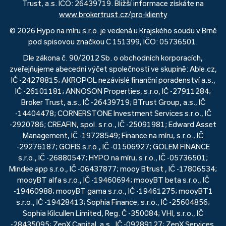
Trust, a.s. IČO: 26439719. Bližší informace získáte na
www.brokertrust.cz/pro-klienty
© 2026 Hypo na míru s.r.o. je vedená u Krajského soudu v Brně
pod spisovou značkou C 151399, IČO: 05736501.
Dle zákona č. 90/2012 Sb. o obchodních korporacích,
zveřejňujeme abecední výčet společností ve skupině: Able.cz,
IČ -24278815; AKROPOL nezávislé finanční poradenství a.s.,
IČ -26101181; ANNOSON Properties, s.r.o, IČ -27911284;
Broker Trust, a.s., IČ -26439719; BTrust Group, a.s., IČ
-14404478; CORNERSTONE Investment Services s.r.o., IČ
-2920786; CREAFIN, spol. s r.o., IČ -25091981; Edward Asset
Management, IČ -19728549; Finance na míru, s.r.o., IČ
-29276187; GOFIS s.r.o., IČ -01506927; GOLEM FINANCE
s.r.o., IČ -26880547; HYPO na míru, s.r.o., IČ -05736501;
Mindee app s.r.o., IČ -06437877; mooy Btrust , IČ -17806534;
mooyBT alfa s.r.o., IČ -19460694; mooyBT beta s.r.o., IČ
-19460988; mooyBT gama s.r.o., IČ -19461275; mooyBT1
s.r.o., IČ -19428413; Sophia Finance, s.r.o., IČ -25604856;
Sophia Kilcullen Limited, Reg. Č -350084; VHI, s.r.o., IČ
-28435095; ZenX Capital, a.s., IČ -09289127; ZenX Services,