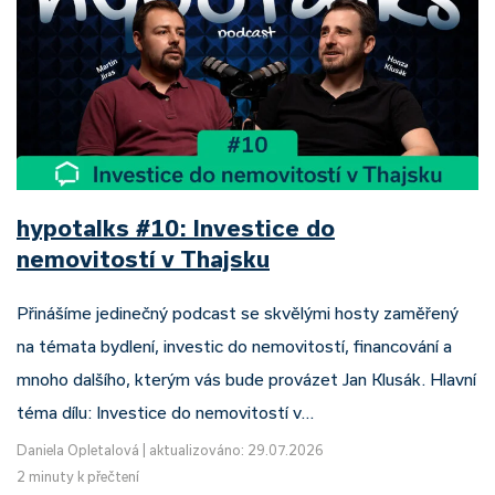
hypotalks #10: Investice do
nemovitostí v Thajsku
Přinášíme jedinečný podcast se skvělými hosty zaměřený
na témata bydlení, investic do nemovitostí, financování a
mnoho dalšího, kterým vás bude provázet Jan Klusák. Hlavní
téma dílu: Investice do nemovitostí v…
Daniela Opletalová
|
aktualizováno: 29.07.2026
2 minuty k přečtení