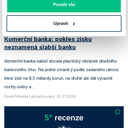
Povolit vše
Upravit
Komerční banka: pokles zisku
neznamená slabší banku
Komerční banka nabízí docela plastický obrázek dnešního
bankovního trhu. Na jedné straně jí podle zadaného rámce
klesl zisk na 8,5 miliardy korun, na druhé ale dál výrazně
rostly úvěry a…
Pavel Pohanka
|
aktualizováno: 31.07.2026