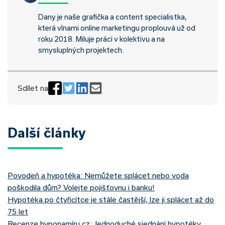
Dany je naše grafička a content specialistka,
která vlnami online marketingu proplouvá už od
roku 2018. Miluje práci v kolektivu a na
smysluplných projektech.
Sdílet na
Další články
Povodeň a hypotéka: Nemůžete splácet nebo voda
poškodila dům? Volejte pojišťovnu i banku!
Hypotéka po čtyřicítce je stále častější, lze ji splácet až do
75 let
Recenze hyponamíru.cz: Jednoduché sjednání hypotéky