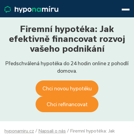
Hypotéky
Životní pojištění
Pojištění nemovitosti
Firemní hypotéka: Jak
Články
efektivně financovat rozvoj
O nás
vašeho podnikání
800 688 388
9−16 hod.
Předschválená hypotéka do 24 hodin online z pohodlí
Přihlásit
domova.
Chci novou hypotéku
Chci refinancovat
hyponamiru.cz
/
Napsali o nás
/
Firemní hypotéka: Jak