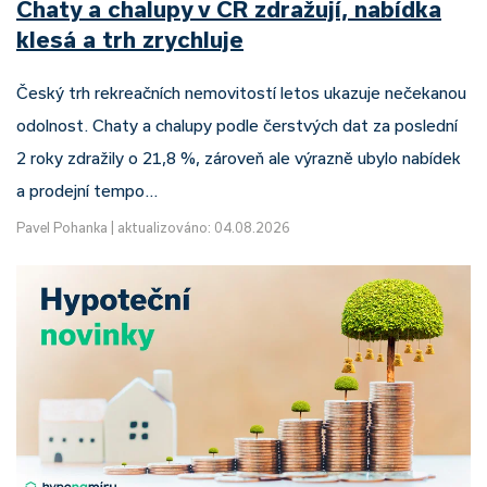
Chaty a chalupy v ČR zdražují, nabídka
klesá a trh zrychluje
Český trh rekreačních nemovitostí letos ukazuje nečekanou
odolnost. Chaty a chalupy podle čerstvých dat za poslední
2 roky zdražily o 21,8 %, zároveň ale výrazně ubylo nabídek
a prodejní tempo…
Pavel Pohanka
|
aktualizováno: 04.08.2026