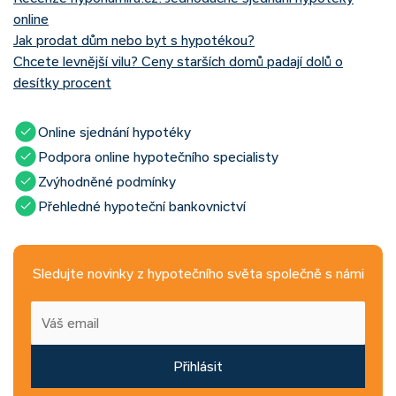
online
Jak prodat dům nebo byt s hypotékou?
Chcete levnější vilu? Ceny starších domů padají dolů o
desítky procent
Online sjednání hypotéky
Podpora online hypotečního specialisty
Zvýhodněné podmínky
Přehledné hypoteční bankovnictví
Sledujte novinky z hypotečního světa společně s námi
Přihlásit