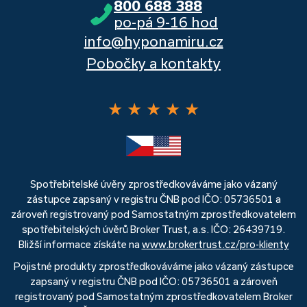
800 688 388
po-pá 9-16 hod
info@hyponamiru.cz
Pobočky a kontakty
★
★
★
★
★
Spotřebitelské úvěry zprostředkováváme jako vázaný
zástupce zapsaný v registru ČNB pod IČO: 05736501 a
zároveň registrovaný pod Samostatným zprostředkovatelem
spotřebitelských úvěrů Broker Trust, a.s. IČO: 26439719.
Bližší informace získáte na
www.brokertrust.cz/pro-klienty
Pojistné produkty zprostředkováváme jako vázaný zástupce
zapsaný v registru ČNB pod IČO: 05736501 a zároveň
registrovaný pod Samostatným zprostředkovatelem Broker