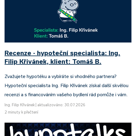
Recenze - hypoteční specialista: Ing.
Filip Křivánek, klient: Tomáš B.
Zvažujete hypotéku a vybíráte si vhodného partnera?
Hypoteční specialista Ing. Filip Křivánek získal další skvělou
recenzi a s financováním vašeho bydlení rád pomůže i vám.
Ing. Filip Křivánek
|
aktualizováno: 30.07.2026
2 minuty k přečtení