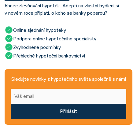
Konec zlevňování hypoték. Adepti na vlastní bydlení si
v novém roce připlatí, o koho se banky poperou?
Online sjednání hypotéky
Podpora online hypotečního specialisty
Zvýhodněné podmínky
Přehledné hypoteční bankovnictví
Sledujte novinky z hypotečního světa společně s námi
Přihlásit