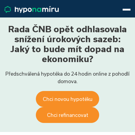
Hypotéky
Životní pojištění
Pojištění nemovitosti
Rada ČNB opět odhlasovala
Články
snížení úrokových sazeb:
O nás
Jaký to bude mít dopad na
800 688 388
9−16 hod.
ekonomiku?
Přihlásit
Předschválená hypotéka do 24 hodin online z pohodlí
domova.
Chci novou hypotéku
Chci refinancovat