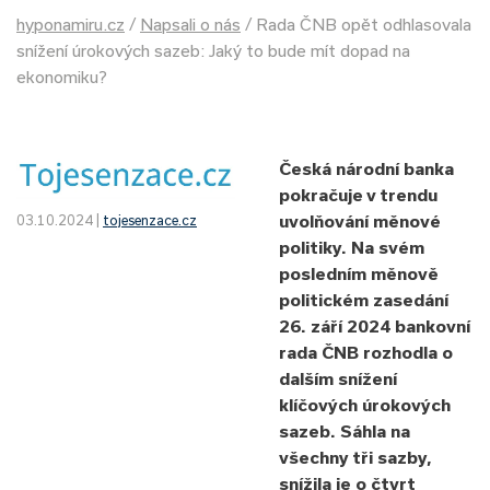
hyponamiru.cz
/
Napsali o nás
/
Rada ČNB opět odhlasovala
snížení úrokových sazeb: Jaký to bude mít dopad na
ekonomiku?
Česká národní banka
pokračuje v trendu
uvolňování měnové
03.10.2024 |
tojesenzace.cz
politiky. Na svém
posledním měnově
politickém zasedání
26. září 2024 bankovní
rada ČNB rozhodla o
dalším snížení
klíčových úrokových
sazeb. Sáhla na
všechny tři sazby,
snížila je o čtvrt