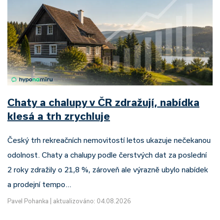
Chaty a chalupy v ČR zdražují, nabídka
klesá a trh zrychluje
Český trh rekreačních nemovitostí letos ukazuje nečekanou
odolnost. Chaty a chalupy podle čerstvých dat za poslední
2 roky zdražily o 21,8 %, zároveň ale výrazně ubylo nabídek
a prodejní tempo…
Pavel Pohanka
|
aktualizováno: 04.08.2026