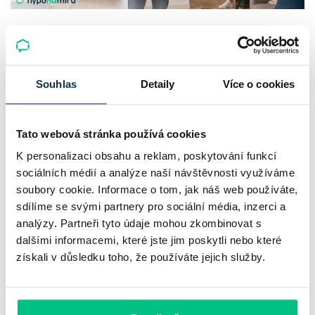
Dlouhodobý vs. krátkodobý pronájem
nemovitosti. Co se investorovi více
vyplatí?
Souhlas
Detaily
Více o cookies
Srovnávat nájemné s příjmy z krátkodobého pronájmu
nestačí. O skutečném výnosu z pronájmu rozhodují provozní
Tato webová stránka používá cookies
náklady, čas potřebný ke správě nemovitosti i daně.
K personalizaci obsahu a reklam, poskytování funkcí
sociálních médií a analýze naší návštěvnosti využíváme
Roman Müller
|
aktualizováno: 10.08.2026
soubory cookie. Informace o tom, jak náš web používáte,
5 minut k přečtení
sdílíme se svými partnery pro sociální média, inzerci a
analýzy. Partneři tyto údaje mohou zkombinovat s
dalšími informacemi, které jste jim poskytli nebo které
získali v důsledku toho, že používáte jejich služby.