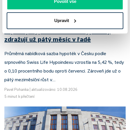
Povolit vše
Upravit
Srpnový Hypoindex 2026: hypotéky
zdražují už pátý měsíc v řadě
Průměrná nabídková sazba hypoték v Česku podle
srpnového Swiss Life Hypoindexu vzrostla na 5,42 %, tedy
o 0,10 procentního bodu oproti červenci. Zároveň jde už o
pátý meziměsíční růst v…
Pavel Pohanka
|
aktualizováno: 10.08.2026
5 minut k přečtení