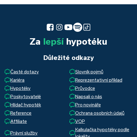
Za
lepší
hypotéku
Důležité odkazy
Časté dotazy
Slovník pojmů
Kariéra
Reprezentativní příklad
Hypotéky
Průvodce
Poskytovatelé
Napsali o nás
Hlídač hypoték
Pro novináře
Reference
Ochrana osobních údajů
Affiliate
VOP
Kalkulačka hypotéky podle
Právní služby
lokality