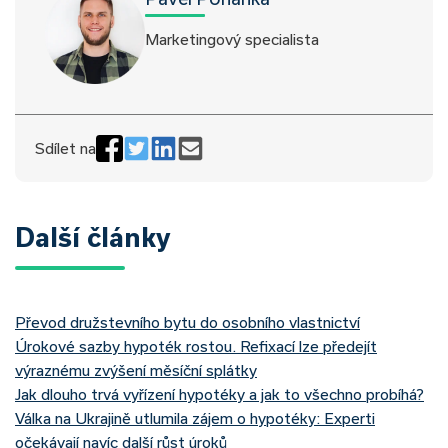
Marketingový specialista
Sdílet na
Další články
Převod družstevního bytu do osobního vlastnictví
Úrokové sazby hypoték rostou. Refixací lze předejít
výraznému zvýšení měsíční splátky
Jak dlouho trvá vyřízení hypotéky a jak to všechno probíhá?
Válka na Ukrajině utlumila zájem o hypotéky: Experti
očekávají navíc další růst úroků