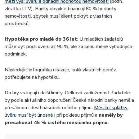
mezi výší úvěru a odhadní hodnotou nemovitosti
(pozn.
zkratka LTV). Banky obvykle financují 80 % hodnoty
nemovitosti, zbytek musí klient pokrýt z vlastních
prostředků.
Hypotéka pro mladé do 36 let
: U mladších žadatelů
může být podíl úvěru až 90 %, ale za cenu méně výhodných
podmínek.
Následující infografika ukazuje, kolik vlastních peněz
potřebujete na hypotéku.
Do hry vstupují i další limity. Celková zadluženost žadatele
by podle aktuálního doporučení České národní banky neměla
přesáhnout devítinásobek ročního příjmu.
Měsíční splátky
úvěru musí být únosné
i při poklesu příjmů a
neměly by
přesahovat 45 % čistého měsíčního příjmu.