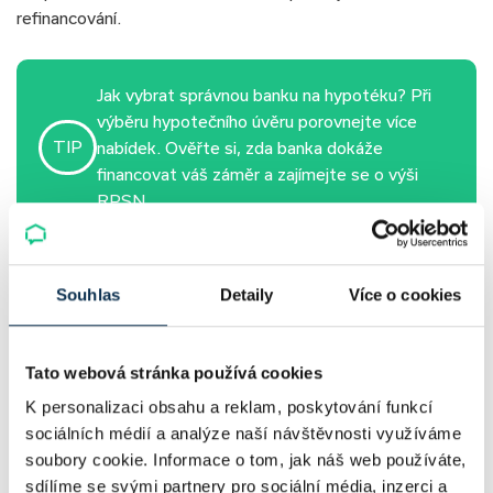
refinancování.
Jak vybrat správnou banku na hypotéku? Při
výběru hypotečního úvěru porovnejte více
TIP
nabídek. Ověřte si, zda banka dokáže
financovat váš záměr a zajímejte se o výši
RPSN.
Refinancování hypotéky. Kdy se
Souhlas
Detaily
Více o cookies
vyplatí?
Tato webová stránka používá cookies
Nejvhodnější období pro refinancování hypotéky
nastává
na konci fixace
. Tehdy můžete úvěr bez sankcí doplatit
K personalizaci obsahu a reklam, poskytování funkcí
nebo převést k jiné bance. Při předčasném splacení během
sociálních médií a analýze naší návštěvnosti využíváme
fixačního období si ale banky zpravidla účtují poplatek. Jeho
soubory cookie. Informace o tom, jak náš web používáte,
maximální výše činí 1 % z mimořádně splacené části jistiny,
sdílíme se svými partnery pro sociální média, inzerci a