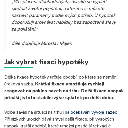
„Při splácení dlouhodobých závazků se vyplatí
sjednat životní pojištění, u kterého si můžete
nastavit parametry podle svých potřeb. U hypoték
doporučuji srovnávat nabídky bez započtené slevy
za pojištění.“
dále doplňuje Miroslav Majer.
Jak vybrat fixaci hypotéky
Délka fixace hypotéky určuje období, po které se nemění
úroková sazba.
Krátká fixace umožňuje rychleji
reagovat na pokles sazeb na trhu. Delší fixace naopak
přináší jistotu stabilní výše splátek po delší dobu.
Volba závisí na situaci na trhu i
na očekávání vývoje sazeb
.
Při nízkých úrocích dává smysl delší fixace, při vysokých
naopak kratší období, které umožní pozdější refixaci či