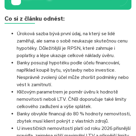
Co si z článku odnést:
Úroková sazba bývá první údaj, na který se lidé
zaměřují, ale sama o sobě neukazuje skutečnou cenu
hypotéky. Důležitější je RPSN, které zahrnuje i
poplatky a lépe ukazuje celkové náklady úvěru.
Banky posuzují hypotéku podle účelu financování,
například koupě bytu, výstavby nebo investice.
Nesprávně zvolený účel může zhoršit podmínky nebo
vést k zamítnutí.
Klíčovým parametrem je poměr úvěru k hodnotě
nemovitosti neboli LTV. ČNB doporučuje také limity
celkového zadlužení a výše splátek.
Banky obvykle financují do 80 % hodnoty nemovitosti,
zbytek musí klient pokrýt z vlastních zdrojů.
U investičních nemovitostí platí od roku 2026 přísnější
pravidla, zejména nižší maximální LTV a přísnější limity