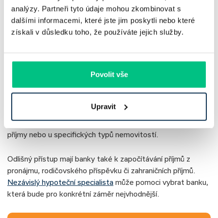
respektive 0,25 % za každý započatý rok zbývající do konce
analýzy. Partneři tyto údaje mohou zkombinovat s
fixace.
dalšími informacemi, které jste jim poskytli nebo které
získali v důsledku toho, že používáte jejich služby.
Schválení hypotéky není
samozřejmost
Povolit vše
Banky při schvalování hypoték postupují podle vlastních
interních metodik. Jednotlivé instituce se mohou lišit v
Upravit
posuzování příjmů i v ocenění nemovitostí. Výrazné rozdíly
se objevují zejména u podnikatelů, lidí s nestandardními
příjmy nebo u specifických typů nemovitostí.
Odlišný přístup mají banky také k započítávání příjmů z
pronájmu, rodičovského příspěvku či zahraničních příjmů.
Nezávislý hypoteční specialista
může pomoci vybrat banku,
která bude pro konkrétní záměr nejvhodnější.