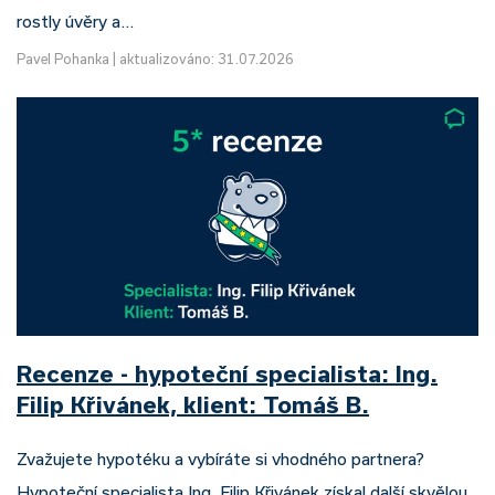
rostly úvěry a…
Pavel Pohanka
|
aktualizováno: 31.07.2026
Recenze - hypoteční specialista: Ing.
Filip Křivánek, klient: Tomáš B.
Zvažujete hypotéku a vybíráte si vhodného partnera?
Hypoteční specialista Ing. Filip Křivánek získal další skvělou