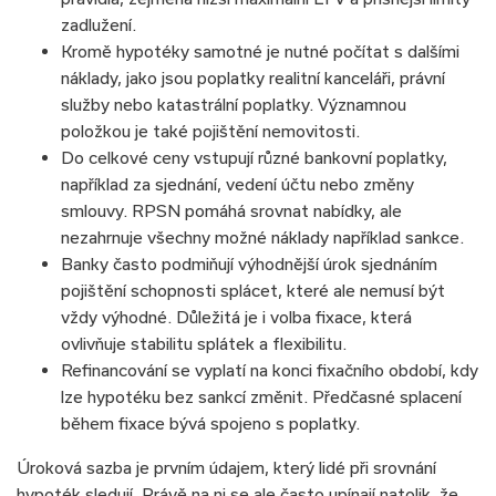
zadlužení.
Kromě hypotéky samotné je nutné počítat s dalšími
náklady, jako jsou poplatky realitní kanceláři, právní
služby nebo katastrální poplatky. Významnou
položkou je také pojištění nemovitosti.
Do celkové ceny vstupují různé bankovní poplatky,
například za sjednání, vedení účtu nebo změny
smlouvy. RPSN pomáhá srovnat nabídky, ale
nezahrnuje všechny možné náklady například sankce.
Banky často podmiňují výhodnější úrok sjednáním
pojištění schopnosti splácet, které ale nemusí být
vždy výhodné. Důležitá je i volba fixace, která
ovlivňuje stabilitu splátek a flexibilitu.
Refinancování se vyplatí na konci fixačního období, kdy
lze hypotéku bez sankcí změnit. Předčasné splacení
během fixace bývá spojeno s poplatky.
Úroková sazba je prvním údajem, který lidé při srovnání
hypoték sledují. Právě na ni se ale často upínají natolik, že