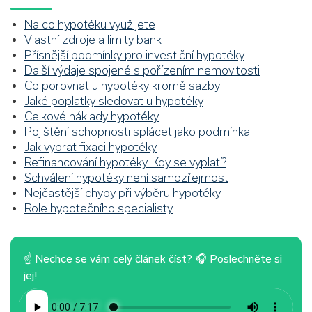
Na co hypotéku využijete
Vlastní zdroje a limity bank
Přísnější podmínky pro investiční hypotéky
Další výdaje spojené s pořízením nemovitosti
Co porovnat u hypotéky kromě sazby
Jaké poplatky sledovat u hypotéky
Celkové náklady hypotéky
Pojištění schopnosti splácet jako podmínka
Jak vybrat fixaci hypotéky
Refinancování hypotéky. Kdy se vyplatí?
Schválení hypotéky není samozřejmost
Nejčastější chyby při výběru hypotéky
Role hypotečního specialisty
☝ Nechce se vám celý článek číst? 🎧 Poslechněte si
jej!