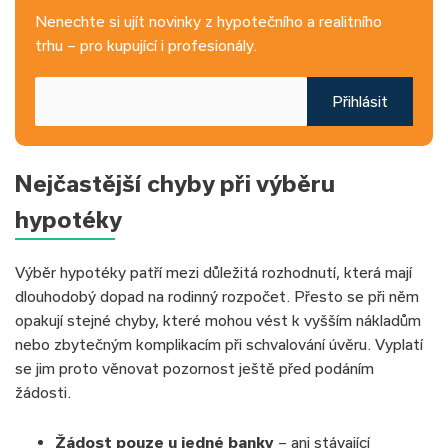
Nenechte si ujít novinky z hypotečního a realitního
trhu – pro kupující i profesionály.
Přihlásit
Nejčastější chyby při výběru
hypotéky
Výběr hypotéky patří mezi důležitá rozhodnutí, která mají
dlouhodobý dopad na rodinný rozpočet. Přesto se při něm
opakují stejné chyby, které mohou vést k vyšším nákladům
nebo zbytečným komplikacím při schvalování úvěru. Vyplatí
se jim proto věnovat pozornost ještě před podáním
žádosti.
Žádost pouze u jedné banky
– ani stávající