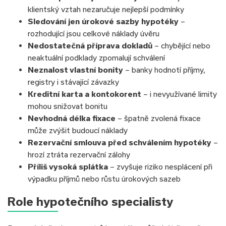
klientský vztah nezaručuje nejlepší podmínky
Sledování jen úrokové sazby
hypotéky
–
rozhodující jsou celkové náklady úvěru
Nedostatečná příprava dokladů
– chybějící nebo
neaktuální podklady zpomalují schválení
Neznalost vlastní bonity
– banky hodnotí příjmy,
registry i stávající závazky
Kreditní karta a kontokorent
– i nevyužívané limity
mohou snižovat bonitu
Nevhodná délka fixace
– špatně zvolená fixace
může zvýšit budoucí náklady
Rezervační smlouva před schválením hypotéky
–
hrozí ztráta rezervační zálohy
Příliš vysoká splátka
– zvyšuje riziko nesplácení při
výpadku příjmů nebo růstu úrokových sazeb
Role hypotečního specialisty