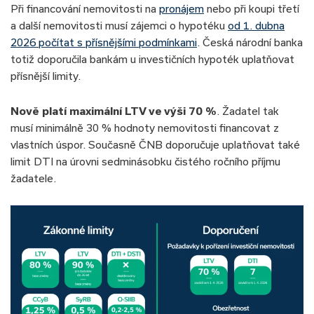
✅Výše úvěru:
3 500 000 Kč
Při financování nemovitosti na
pronájem
nebo při koupi třetí
✅Měsíční splátka:
18 131 Kč
a další nemovitosti musí zájemci o hypotéku
od 1. dubna
2026 počítat s přísnějšími podmínkami
. Česká národní banka
totiž doporučila bankám u investičních hypoték uplatňovat
přísnější limity.
Nově platí maximální LTV ve výši 70 %
. Žadatel tak
musí minimálně 30 % hodnoty nemovitosti financovat z
vlastních úspor. Současně ČNB doporučuje uplatňovat také
limit DTI na úrovni sedminásobku čistého ročního příjmu
žadatele.