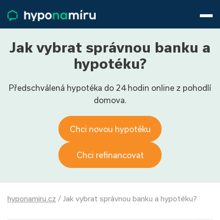
Hypotéky
Životní pojištění
Pojištění nemovitosti
Jak vybrat správnou banku a
Články
hypotéku?
O nás
Předschválená hypotéka do 24 hodin online z pohodlí
800 688 388
9−16 hod.
domova.
Přihlásit
Chci novou hypotéku
Chci refinancovat
hyponamiru.cz
/
Jak vybrat správnou banku a hypotéku?