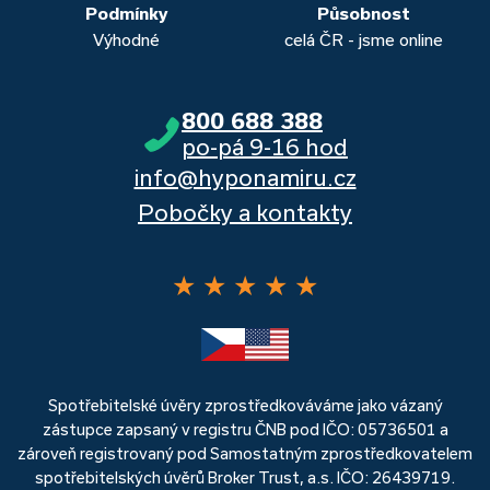
Podmínky
Působnost
Výhodné
celá ČR - jsme online
800 688 388
po-pá 9-16 hod
info@hyponamiru.cz
Pobočky a kontakty
★
★
★
★
★
Spotřebitelské úvěry zprostředkováváme jako vázaný
zástupce zapsaný v registru ČNB pod IČO: 05736501 a
zároveň registrovaný pod Samostatným zprostředkovatelem
spotřebitelských úvěrů Broker Trust, a.s. IČO: 26439719.