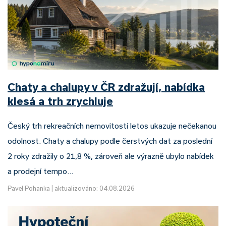
Chaty a chalupy v ČR zdražují, nabídka
klesá a trh zrychluje
Český trh rekreačních nemovitostí letos ukazuje nečekanou
odolnost. Chaty a chalupy podle čerstvých dat za poslední
2 roky zdražily o 21,8 %, zároveň ale výrazně ubylo nabídek
a prodejní tempo…
Pavel Pohanka
|
aktualizováno: 04.08.2026