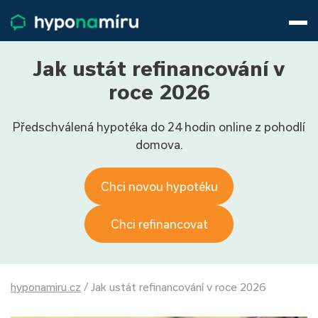
Hypotéky
Životní pojištění
Pojištění nemovitosti
Jak ustát refinancování v
Články
roce 2026
O nás
Předschválená hypotéka do 24 hodin online z pohodlí
800 688 388
9−16 hod.
domova.
Přihlásit
Chci novou hypotéku
Chci refinancovat
hyponamiru.cz
/
Jak ustát refinancování v roce 2026