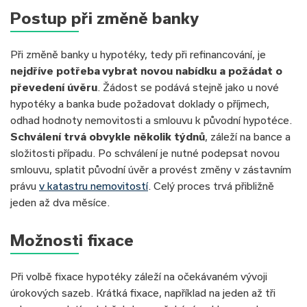
Postup při změně banky
Při změně banky u hypotéky, tedy při refinancování, je
nejdříve potřeba vybrat novou nabídku a požádat o
převedení úvěru
. Žádost se podává stejně jako u nové
hypotéky a banka bude požadovat doklady o příjmech,
odhad hodnoty nemovitosti a smlouvu k původní hypotéce.
Schválení trvá obvykle několik týdnů
, záleží na bance a
složitosti případu. Po schválení je nutné podepsat novou
smlouvu, splatit původní úvěr a provést změny v zástavním
právu
v katastru nemovitostí
. Celý proces trvá přibližně
jeden až dva měsíce.
Možnosti fixace
Při volbě fixace hypotéky záleží na očekávaném vývoji
úrokových sazeb. Krátká fixace, například na jeden až tři