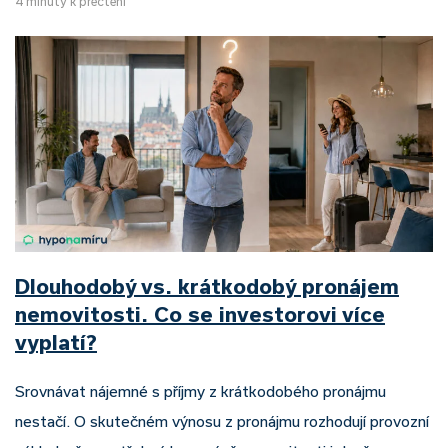
4 minuty k přečtení
Dlouhodobý vs. krátkodobý pronájem
nemovitosti. Co se investorovi více
vyplatí?
Srovnávat nájemné s příjmy z krátkodobého pronájmu
nestačí. O skutečném výnosu z pronájmu rozhodují provozní