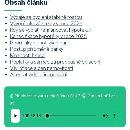
Obsah článku
Výdaje za bydlení stabilně rostou
Vývoj úrokové sazby v roce 2025
Kdy se vyplatí refinancovat hypotéku?
Konec fixace hypotéky v roce 2025
Podmínky jednotlivých bank
Postup při změně banky
Možnosti fixace
Poplatky a sankce za předčasné splacení
Vliv inflace a cen nemovitostí
Alternativy k refinancování
☝ Nechce se vám celý článek číst? 🎧 Poslechněte si
jej!