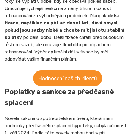
roky, se vyplatí v době, kdy se očekává pokles sazeb.
Umožňuje rychlejší reakci na změny trhu a možnost
refinancování za výhodnějších podmínek. Naopak
delší
fixace, například na pět až deset let, dává smysl,
pokud jsou sazby nízké a chcete mít jistotu stabilní
splátky
po delší dobu. Delší fixace chrání před budoucím
růstem sazeb, ale omezuje flexibilitu při případném
refinancování. Výběr optimální délky fixace by měl
odpovídat vašim finančním plánům.
Hodnocení našich klientů
Poplatky a sankce za předčasné
splacení
​Novela zákona o spotřebitelském úvěru, která mění
podmínky předčasného splacení hypotéky, nabyla účinnosti
1. září 2024. Podle této novely mohou banky při