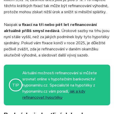
těchto krátkých fixací tak může být refinancování výhodné,
protože mohou získat nižší úrok a snížit si měsíční splátky.
Naopak
u fixací na tři nebo pět let refinancování
aktuálně příliš smysl nedává
. Úrokové sazby na trhu jsou
nyní stále vyšší, než za jakých podmínek byly tyto hypotéky
sjednány. Pokud vám fixace končí v roce 2025, je důležité
pečlivě zvážit, zda je refinancování v daném okamžiku
skutečně výhodné, a sledovat další vývoj sazeb.
Aktuální možnosti refinancování si můžete
srovnat online v hypotečním bankovnictví
TIP
hyponamíru.cz. Specialisté na hypotéky z
hyponamíru.cz vám poradí,
jak a kdy
refinancovat hypotéku
.