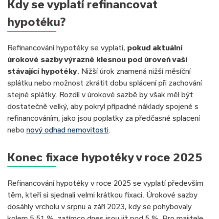
Kdy se vyplatí refinancovat
hypotéku?
Refinancování hypotéky se vyplatí,
pokud aktuální
úrokové sazby výrazně klesnou pod úroveň vaší
stávající hypotéky
. Nižší úrok znamená nižší měsíční
splátku nebo možnost zkrátit dobu splácení při zachování
stejné splátky. Rozdíl v úrokové sazbě by však měl být
dostatečně velký, aby pokryl případné náklady spojené s
refinancováním, jako jsou poplatky za předčasné splacení
nebo
nový odhad nemovitosti
.
Konec fixace hypotéky v roce 2025
Refinancování hypotéky v roce 2025 se vyplatí především
těm, kteří si sjednali velmi krátkou fixaci. Úrokové sazby
dosáhly vrcholu v srpnu a září 2023, kdy se pohybovaly
kolem 5,51 %, zatímco dnes jsou již pod 5 %. Pro majitele