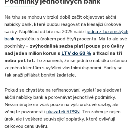
Podmínky jednotlivých bank
Na trhu se mohou v brzké době začít objevovat akční
nabídky bank, které budou reagovat na klesající úrokové
sazby. Například od března 2025 nabízí
jedna z tuzemských
bank
hypotéku s úrokem pod čtyři procenta. Má to ale své
podmínky –
zvýhodněná sazba platí pouze pro úvěry
nad jeden milion korun s
LTV do 60 %
a fixací na tři
nebo pět let.
To znamená, že se jedná o nabídku určenou
zejména klientům s vyššími vlastními úsporami. Banky se
tak snaží přilákat bonitní žadatele.
Pokud se chystáte na refinancování, vyplatí se sledovat
akční nabídky bank a porovnávat jednotlivé podmínky.
Nezaměřujte se však pouze na výši úrokové sazby, ale
věnujte pozornost i
ukazateli RPSN
. Ten zahrnuje nejen
úrok, ale i veškeré související poplatky, které ovlivňují
celkovou cenu úvěru.