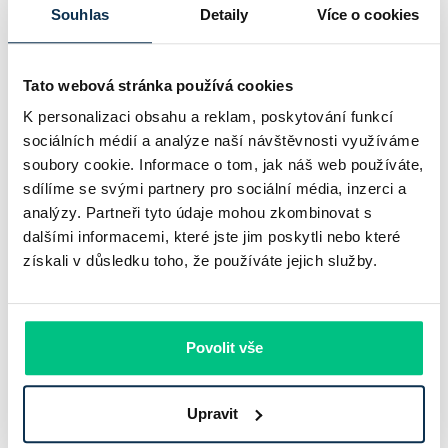
​Alternativou k refinancování hypotéky může být
úvěr ze
Souhlas
Detaily
Více o cookies
stavebního spoření
, který je vhodný zejména pro
financování rekonstrukcí či menších investic do
bydlení
. Tento úvěr často nevyžaduje zajištění nemovitostí
Tato webová stránka používá cookies
až do určité výše, obvykle kolem jednoho milionu korun.
K personalizaci obsahu a reklam, poskytování funkcí
sociálních médií a analýze naší návštěvnosti využíváme
Další
možností je konsolidace úvěrů
, která umožňuje
soubory cookie. Informace o tom, jak náš web používáte,
sloučení více stávajících půjček do jednoho úvěru s
sdílíme se svými partnery pro sociální média, inzerci a
výhodnějšími podmínkami. Tím získáte lepší přehled o svých
analýzy. Partneři tyto údaje mohou zkombinovat s
závazcích a často i nižší měsíční splátku.
dalšími informacemi, které jste jim poskytli nebo které
získali v důsledku toho, že používáte jejich služby.
Nenechte si ujít novinky z hypotečního a realitního
trhu – pro kupující i profesionály.
Povolit vše
Přihlásit
Upravit