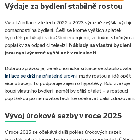
Výdaje za bydlení stabilně rostou
Vysoká inflace v letech 2022 a 2023 výrazně zvýšila výdaje
domácností na bydlení. Češi se kromě vyšších splátek
hypoték potýkají i s dražšími energiemi, vodným, stočným a
poplatky za odpad či televizi.
Náklady na vlastní bydlení
jsou nyní výrazně vyšší než v minulosti.
Dobrou zprávou je, že ekonomická situace se stabilizovala.
Inflace se drží na přijatelné úrovni
, mzdy rostou a lidé opět
více utrácejí. To podporuje zájem o hypotéky. Kdo zvažuje
koupi vlastního bydlení, neměl by příliš otálet – s rostoucí
poptávkou po nemovitostech lze očekávat další zdražování.
Vývoj úrokové sazby v roce 2025
V roce 2025 se očekává další pokles úrokových sazeb
hypoték, jehož tempo bude záviset na rozhodnutích ČNB a