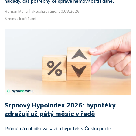
náklady, čas potřebný ke správě nemovitosti i daně.
Roman Müller
|
aktualizováno: 10.08.2026
5 minut k přečtení
Srpnový Hypoindex 2026: hypotéky
zdražují už pátý měsíc v řadě
Průměrná nabídková sazba hypoték v Česku podle