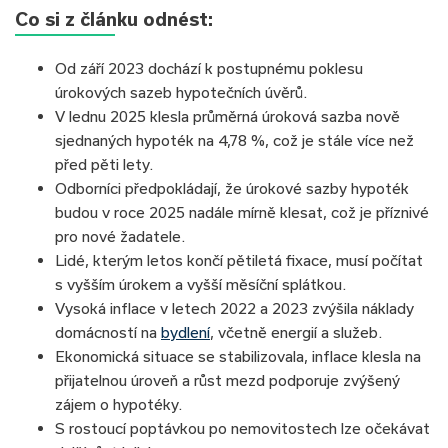
Co si z článku odnést:
Od září 2023 dochází k postupnému poklesu
úrokových sazeb hypotečních úvěrů.
V lednu 2025 klesla průměrná úroková sazba nově
sjednaných hypoték na 4,78 %, což je stále více než
před pěti lety.
Odborníci předpokládají, že úrokové sazby hypoték
budou v roce 2025 nadále mírně klesat, což je příznivé
pro nové žadatele.
Lidé, kterým letos končí pětiletá fixace, musí počítat
s vyšším úrokem a vyšší měsíční splátkou.
Vysoká inflace v letech 2022 a 2023 zvýšila náklady
domácností na
bydlení
, včetně energií a služeb.​
Ekonomická situace se stabilizovala, inflace klesla na
přijatelnou úroveň a růst mezd podporuje zvýšený
zájem o hypotéky.
S rostoucí poptávkou po nemovitostech lze očekávat