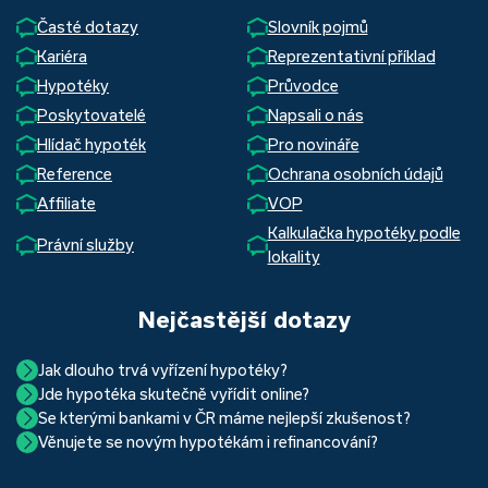
Časté dotazy
Slovník pojmů
Kariéra
Reprezentativní příklad
Hypotéky
Průvodce
Poskytovatelé
Napsali o nás
Hlídač hypoték
Pro novináře
Reference
Ochrana osobních údajů
Affiliate
VOP
Kalkulačka hypotéky podle
Právní služby
lokality
Nejčastější dotazy
Jak dlouho trvá vyřízení hypotéky?
Jde hypotéka skutečně vyřídit online?
Hypotéka se dá zvládnout za měsíc i za tři. Nejčastěji její
Se kterými bankami v ČR máme nejlepší zkušenost?
Ano, skutečně jde. Díky moderním technologiím, které
uzavření trvá okolo 2 měsíců. Důvodem je především
Věnujete se novým hypotékám i refinancování?
Nejvíce proklientská je určitě Hypoteční banka. Svou
používáme, již do banky při vyřizování hypotéky skutečně
schvalovací proces na straně bank. Existuje však řada cest,
Ano, věnujeme se jak novým hypotékám, tak
refinancování
rychlostí vyřizování požadavků, kvalitou servisu, nabídkou
nemusíte. Přesvědčte se sami.
jak schválení žádosti o hypotéku urychlit a my víme jak na