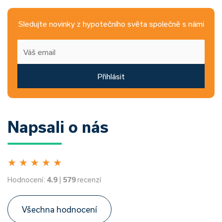
Sledujte novinky z hypotečního světa společně s námi
Přihlásit
Napsali o nás
★
★
★
★
★
Hodnocení:
4.9
|
579
recenzí
Všechna hodnocení