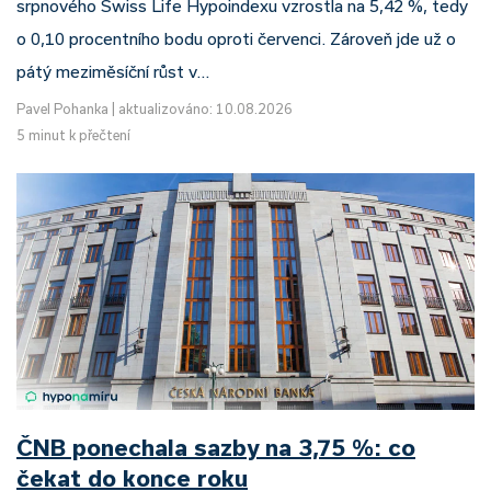
srpnového Swiss Life Hypoindexu vzrostla na 5,42 %, tedy
o 0,10 procentního bodu oproti červenci. Zároveň jde už o
pátý meziměsíční růst v…
Pavel Pohanka
|
aktualizováno: 10.08.2026
5 minut k přečtení
ČNB ponechala sazby na 3,75 %: co
čekat do konce roku