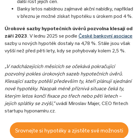
další růst jejich cen.​
Banky letos nabídnou zajímavé akční nabídky, například
v březnu je možné získat hypotéku s úrokem pod 4 %.
Úrokové sazby hypotečních úvěrů pozvolna klesají od
září 2023
. V lednu 2025 se podle
České bankovní asociace
sazby u nových hypoték dostaly na 4,78 %. Stále jsou však
vyšší než před pěti lety, kdy se pohybovaly kolem 2,5 %.
„V nadcházejících měsících se očekává pokračující
pozvolný pokles úrokových sazeb hypotečních úvěrů.
Klesající sazby potěší především ty, kteří plánují sjednání
nové hypotéky. Naopak méně příznivá situace čeká ty,
kterým letos končí fixace po třech nebo pěti letech –
jejich splátky se zvýší,“
uvádí Miroslav Majer, CEO fintech
startupu hyponamíru.cz.
Srovnejte si hypotéky a zjistěte své možnosti