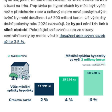
situaci na trhu. Poptávka po hypotékách by měla být vyšší
než v předchozím roce a celkový objem nově poskytnutých
úvěrů by mohl dosáhnout až 300 miliard korun. Už výsledky
druhé poloviny roku 2024 naznačují, že
hypoteční trh čeká
silné období
. Pokračující snižování sazeb ze strany
centrální banky by mohlo vést k
dosažení úrokových sazeb
až ke 3,5 %.