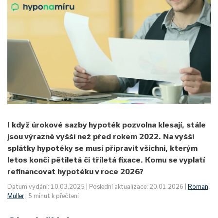
I když úrokové sazby hypoték pozvolna klesají, stále
jsou výrazně vyšší než před rokem 2022. Na vyšší
splátky hypotéky se musí připravit všichni, kterým
letos končí pětiletá či tříletá fixace. Komu se vyplatí
refinancovat hypotéku v roce 2026?
Datum vydání: 10.03.2025 | Poslední aktualizace: 20.01.2026 |
Roman
Müller
| 5 minut k přečtení