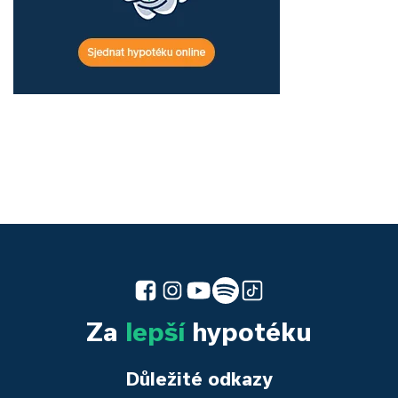
Za
lepší
hypotéku
Důležité odkazy