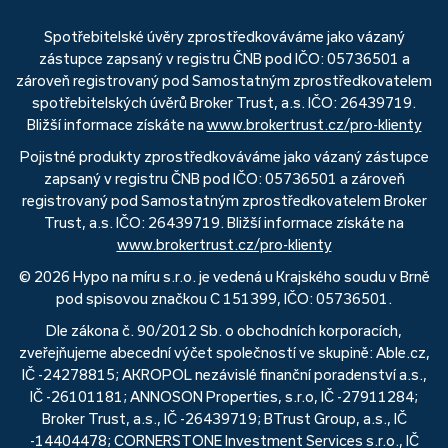
Spotřebitelské úvěry zprostředkováváme jako vázaný
zástupce zapsaný v registru ČNB pod IČO: 05736501 a
zároveň registrovaný pod Samostatným zprostředkovatelem
spotřebitelských úvěrů Broker Trust, a.s. IČO: 26439719.
Bližší informace získáte na
www.brokertrust.cz/pro-klienty
Pojistné produkty zprostředkováváme jako vázaný zástupce
zapsaný v registru ČNB pod IČO: 05736501 a zároveň
registrovaný pod Samostatným zprostředkovatelem Broker
Trust, a.s. IČO: 26439719. Bližší informace získáte na
www.brokertrust.cz/pro-klienty
© 2026 Hypo na míru s.r.o. je vedená u Krajského soudu v Brně
pod spisovou značkou C 151399, IČO: 05736501.
Dle zákona č. 90/2012 Sb. o obchodních korporacích,
zveřejňujeme abecední výčet společností ve skupině: Able.cz,
IČ -24278815; AKROPOL nezávislé finanční poradenství a.s.,
IČ -26101181; ANNOSON Properties, s.r.o, IČ -27911284;
Broker Trust, a.s., IČ -26439719; BTrust Group, a.s., IČ
-14404478; CORNERSTONE Investment Services s.r.o., IČ