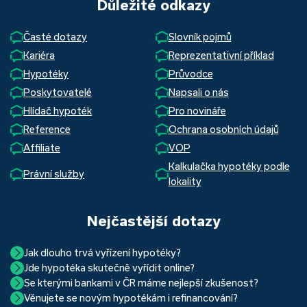
Důležité odkazy
Časté dotazy
Slovník pojmů
Kariéra
Reprezentativní příklad
Hypotéky
Průvodce
Poskytovatelé
Napsali o nás
Hlídač hypoték
Pro novináře
Reference
Ochrana osobních údajů
Affiliate
VOP
Kalkulačka hypotéky podle
Právní služby
lokality
Nejčastější dotazy
Jak dlouho trvá vyřízení hypotéky?
Jde hypotéka skutečně vyřídit online?
Hypotéka se dá zvládnout za měsíc i za tři. Nejčastěji její
Se kterými bankami v ČR máme nejlepší zkušenost?
Ano, skutečně jde. Díky moderním technologiím, které
uzavření trvá okolo 2 měsíců. Důvodem je především
Věnujete se novým hypotékám i refinancování?
Nejvíce proklientská je určitě Hypoteční banka. Svou
používáme, již do banky při vyřizování hypotéky skutečně
schvalovací proces na straně bank. Existuje však řada cest,