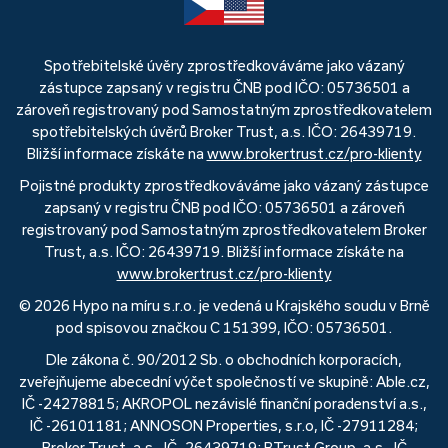
Spotřebitelské úvěry zprostředkováváme jako vázaný
zástupce zapsaný v registru ČNB pod IČO: 05736501 a
zároveň registrovaný pod Samostatným zprostředkovatelem
spotřebitelských úvěrů Broker Trust, a.s. IČO: 26439719.
Bližší informace získáte na
www.brokertrust.cz/pro-klienty
Pojistné produkty zprostředkováváme jako vázaný zástupce
zapsaný v registru ČNB pod IČO: 05736501 a zároveň
registrovaný pod Samostatným zprostředkovatelem Broker
Trust, a.s. IČO: 26439719. Bližší informace získáte na
www.brokertrust.cz/pro-klienty
© 2026 Hypo na míru s.r.o. je vedená u Krajského soudu v Brně
pod spisovou značkou C 151399, IČO: 05736501.
Dle zákona č. 90/2012 Sb. o obchodních korporacích,
zveřejňujeme abecední výčet společností ve skupině: Able.cz,
IČ -24278815; AKROPOL nezávislé finanční poradenství a.s.,
IČ -26101181; ANNOSON Properties, s.r.o, IČ -27911284;
Broker Trust, a.s., IČ -26439719; BTrust Group, a.s., IČ