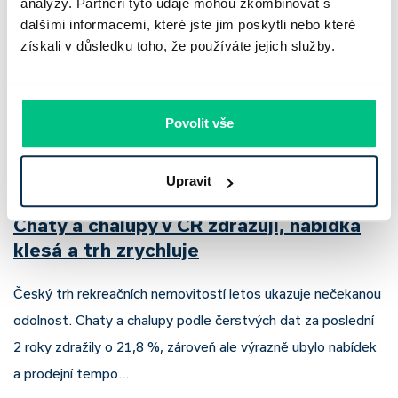
analýzy. Partneři tyto údaje mohou zkombinovat s
dalšími informacemi, které jste jim poskytli nebo které
získali v důsledku toho, že používáte jejich služby.
Povolit vše
Upravit
Chaty a chalupy v ČR zdražují, nabídka
klesá a trh zrychluje
Český trh rekreačních nemovitostí letos ukazuje nečekanou
odolnost. Chaty a chalupy podle čerstvých dat za poslední
2 roky zdražily o 21,8 %, zároveň ale výrazně ubylo nabídek
a prodejní tempo…