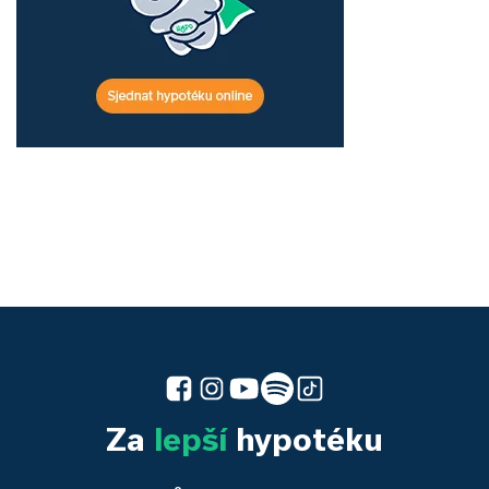
Za
lepší
hypotéku