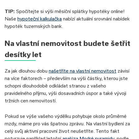
TIP:
Spočítejte si výši měsíční splátky hypotéky online!
Naše
hypoteční kalkulačka
nabízí aktuální srovnání nabídek
hypoték tuzemských bank.
Na vlastní nemovitost budete šetřit
desítky let
Za jak dlouhou dobu
našetříte na vlastní nemovitost
závisí
na více faktorech – především na výši částky, kterou jste
schopni dlouhodobě odkládat stranou z vašeho
pravidelného příjmu, výši dosavadních úspor a také vývoji
tržních cen nemovitostí.
Pokud se výše vašeho výdělku pohybuje okolo průměrné
mzdy, máme pro vás špatnou zprávu. Na vlastní bydlení za
celý svůj aktivní pracovní život neušetříte. Tento fakt
potvrzuje například letošní
analýza Modré pyramidy
, podle