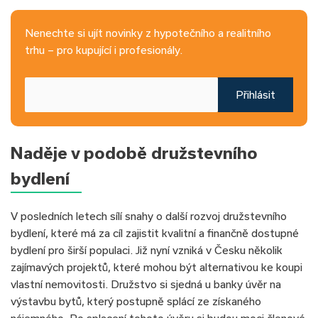
Nenechte si ujít novinky z hypotečního a realitního
trhu – pro kupující i profesionály.
Přihlásit
Naděje v podobě družstevního
bydlení
V posledních letech sílí snahy o další rozvoj družstevního
bydlení, které má za cíl zajistit kvalitní a finančně dostupné
bydlení pro širší populaci. Již nyní vzniká v Česku několik
zajímavých projektů, které mohou být alternativou ke koupi
vlastní nemovitosti. Družstvo si sjedná u banky úvěr na
výstavbu bytů, který postupně splácí ze získaného
nájemného. Po splacení tohoto úvěru si budou moci členové