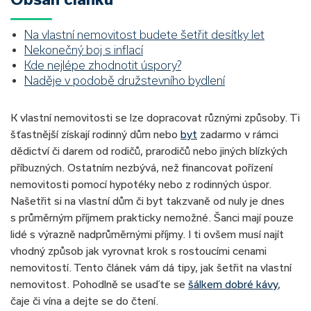
Na vlastní nemovitost budete šetřit desítky let
Nekonečný boj s inflací
Kde nejlépe zhodnotit úspory?
Naděje v podobě družstevního bydlení
K vlastní nemovitosti se lze dopracovat různými způsoby. Ti
šťastnější získají rodinný dům nebo
byt
zadarmo v rámci
dědictví či darem od rodičů, prarodičů nebo jiných blízkých
příbuzných. Ostatním nezbývá, než financovat pořízení
nemovitosti pomocí hypotéky nebo z rodinných úspor.
Našetřit si na vlastní dům či byt takzvaně od nuly je dnes
s průměrným příjmem prakticky nemožné. Šanci mají pouze
lidé s výrazně nadprůměrnými příjmy. I ti ovšem musí najít
vhodný způsob jak vyrovnat krok s rostoucími cenami
nemovitostí. Tento článek vám dá tipy, jak šetřit na vlastní
nemovitost. Pohodlně se usaďte se
šálkem dobré kávy
,
čaje či vína a dejte se do čtení.