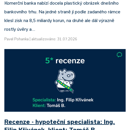
Komerční banka nabízí docela plastický obrázek dnešního
bankovního trhu. Na jedné straně jí podle zadaného rámce
klesl zisk na 8,5 miliardy korun, na druhé ale dál výrazně
rostly úvěry a…
Pavel Pohanka
|
aktualizováno: 31.07.2026
Recenze - hypoteční specialista: Ing.
Filip Křivánek, klient: Tomáš B.