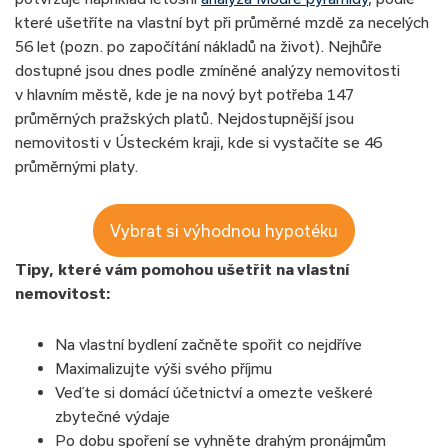
které ušetříte na vlastní byt při průměrné mzdě za necelých
56 let (pozn. po započítání nákladů na život). Nejhůře
dostupné jsou dnes podle zmíněné analýzy nemovitosti
v hlavním městě, kde je na nový byt potřeba 147
průměrných pražských platů. Nejdostupnější jsou
nemovitosti v Ústeckém kraji, kde si vystačíte se 46
průměrnými platy.
Vybrat si výhodnou hypotéku
Tipy, které vám pomohou ušetřit na vlastní
nemovitost:
Na vlastní bydlení začněte spořit co nejdříve
Maximalizujte výši svého příjmu
Veďte si domácí účetnictví a omezte veškeré
zbytečné výdaje
Po dobu spoření se vyhněte drahým pronájmům