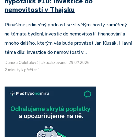
hypotalks #10: Investice do
nemovitostí v Thajsku
Přinášíme jedinečný podcast se skvělými hosty zaměřený
na témata bydlení, investic do nemovitostí, financování a
mnoho dalšího, kterým vás bude provázet Jan Klusák. Hlavní
téma dílu: Investice do nemovitostí v…
Daniela Opletalová
|
aktualizováno: 29.07.2026
2 minuty k přečtení