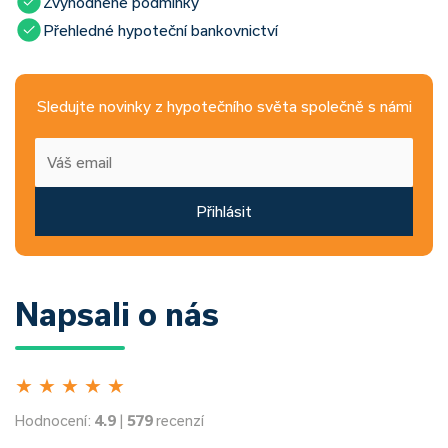
Zvýhodněné podmínky
Přehledné hypoteční bankovnictví
Sledujte novinky z hypotečního světa společně s námi
Přihlásit
Napsali o nás
★
★
★
★
★
Hodnocení:
4.9
|
579
recenzí