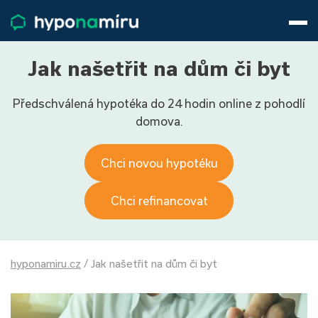
Hypotéky
Životní pojištění
Pojištění nemovitosti
Jak našetřit na dům či byt
Články
Předschválená hypotéka do 24 hodin online z pohodlí
O nás
domova.
800 688 388
9−16 hod.
Přihlásit
Chci novou hypotéku
Chci refinancovat
hyponamiru.cz
/
Jak našetřit na dům či byt