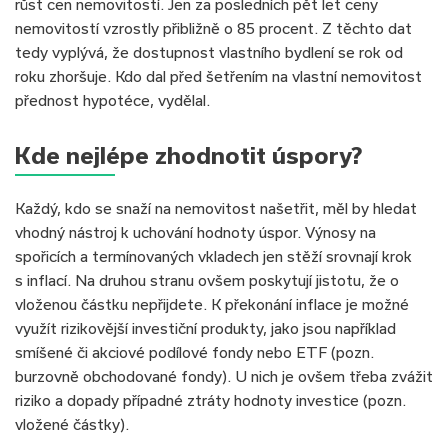
růst cen nemovitostí. Jen za posledních pět let ceny
nemovitostí vzrostly přibližně o 85 procent. Z těchto dat
tedy vyplývá, že dostupnost vlastního bydlení se rok od
roku zhoršuje. Kdo dal před šetřením na vlastní nemovitost
přednost hypotéce, vydělal.
Kde nejlépe zhodnotit úspory?
Každý, kdo se snaží na nemovitost našetřit, měl by hledat
vhodný nástroj k uchování hodnoty úspor. Výnosy na
spořicích a termínovaných vkladech jen stěží srovnají krok
s inflací. Na druhou stranu ovšem poskytují jistotu, že o
vloženou částku nepřijdete. K překonání inflace je možné
využít rizikovější investiční produkty, jako jsou například
smíšené či akciové podílové fondy nebo ETF (pozn.
burzovně obchodované fondy). U nich je ovšem třeba zvážit
riziko a dopady případné ztráty hodnoty investice (pozn.
vložené částky).