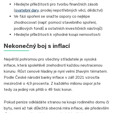
Hledejte příležitosti pro tvorbu finančních zásob
(
svatební dary
, prodej nepotřebných věcí, dědictví)
Ve fázi spoření se snažte úspory co nejlépe
zhodnocovat (např. pomocí stavebního spoření,
podílových fondů a ostatních investičních nástrojů)
Hledejte příležitosti k výhodné koupi nemovitosti
Nekonečný boj s inflací
Největší pohromou pro všechny střadatele je vysoká
inflace, která spolehlivě znehodnotí každou neutracenou
korunu. Růst cenové hladiny je nyní velmi žhavým tématem.
Podle České národní banky inflace v září 2021 vzrostla
meziročně o 4,9 procenta. Z každého milionu úspor jste
tedy za jediný rok přišli o 49 tisíc korun.
Pokud peníze odkládáte stranou na koupi rodinného domu či
bytu, není až tak důležitá obecná míra inflace, ale především