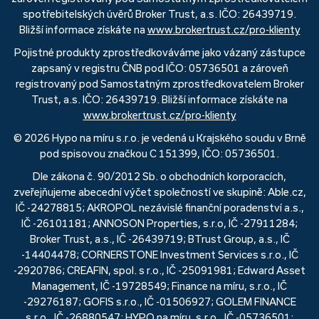
spotřebitelských úvěrů Broker Trust, a.s. IČO: 26439719.
Bližší informace získáte na
www.brokertrust.cz/pro-klienty
Pojistné produkty zprostředkováváme jako vázaný zástupce
zapsaný v registru ČNB pod IČO: 05736501 a zároveň
registrovaný pod Samostatným zprostředkovatelem Broker
Trust, a.s. IČO: 26439719. Bližší informace získáte na
www.brokertrust.cz/pro-klienty
© 2026 Hypo na míru s.r.o. je vedená u Krajského soudu v Brně
pod spisovou značkou C 151399, IČO: 05736501.
Dle zákona č. 90/2012 Sb. o obchodních korporacích,
zveřejňujeme abecední výčet společností ve skupině: Able.cz,
IČ -24278815; AKROPOL nezávislé finanční poradenství a.s.,
IČ -26101181; ANNOSON Properties, s.r.o, IČ -27911284;
Broker Trust, a.s., IČ -26439719; BTrust Group, a.s., IČ
-14404478; CORNERSTONE Investment Services s.r.o., IČ
-2920786; CREAFIN, spol. s r.o., IČ -25091981; Edward Asset
Management, IČ -19728549; Finance na míru, s.r.o., IČ
-29276187; GOFIS s.r.o., IČ -01506927; GOLEM FINANCE
s.r.o., IČ -26880547; HYPO na míru, s.r.o., IČ -05736501;