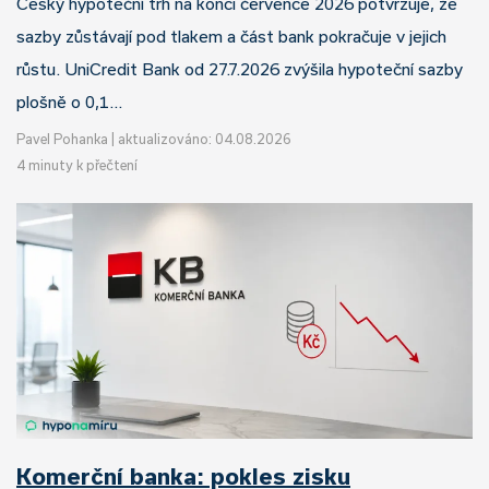
Český hypoteční trh na konci července 2026 potvrzuje, že
sazby zůstávají pod tlakem a část bank pokračuje v jejich
růstu. UniCredit Bank od 27.7.2026 zvýšila hypoteční sazby
plošně o 0,1…
Pavel Pohanka
|
aktualizováno: 04.08.2026
4 minuty k přečtení
Komerční banka: pokles zisku