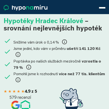
Hypotéky
Životní pojištění
Hypotéky Hradec Králové
–
Pojištění nemovitosti
srovnání nejlevnějších hypoték
Články
O nás
Snížíme vám úrok o 0,14 %
800 688 388
9−16 hod.
Jsme jediní, kdo vám v průměru
ušetří 141 120 Kč
Přihlásit
Poptávka po našich službách meziročně
vzrostla o
79 %
Pomohli jsme k rozhodnutí
více než 77 tis. klientům
★
★
★
★
★
4.9 z 5
579 recenzí