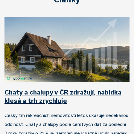
Chaty a chalupy v ČR zdražují, nabídka
klesá a trh zrychluje
Český trh rekreačních nemovitostí letos ukazuje nečekanou
odolnost. Chaty a chalupy podle čerstvých dat za poslední
2 roky zdražily o 21,8 %, zároveň ale výrazně ubylo nabídek