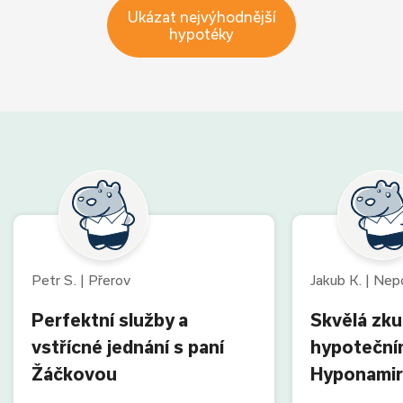
Ukázat nejvýhodnější
hypotéky
Petr S. | Přerov
Jakub K. | Ne
Perfektní služby a
Skvělá zk
vstřícné jednání s paní
hypoteční
Žáčkovou
Hyponamir