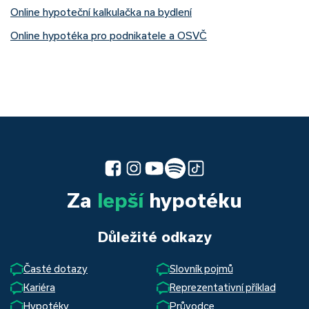
Online hypoteční kalkulačka na bydlení
Online hypotéka pro podnikatele a OSVČ
Za
lepší
hypotéku
Důležité odkazy
Časté dotazy
Slovník pojmů
Kariéra
Reprezentativní příklad
Hypotéky
Průvodce