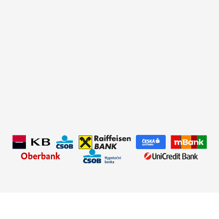
✅Typ úvěru:
Nová hypotéka
✅Úrok:
od 4,69 %
✅Hodnota nemovitosti:
3 800 000 Kč
✅Doba splácení:
30 let
✅Výše úvěru:
3 500 000 Kč
✅Měsíční splátka:
18 131 Kč