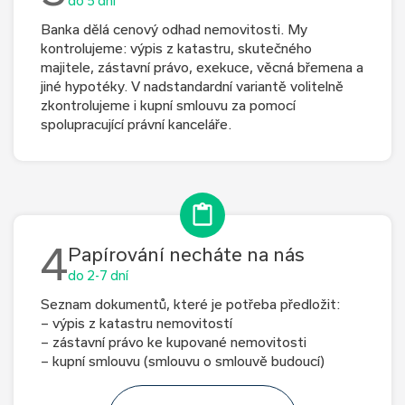
do 5 dní
Banka dělá cenový odhad nemovitosti. My
kontrolujeme: výpis z katastru, skutečného
majitele, zástavní právo, exekuce, věcná břemena a
jiné hypotéky. V nadstandardní variantě volitelně
zkontrolujeme i kupní smlouvu za pomocí
spolupracující právní kanceláře.
4
Papírování necháte na nás
do 2-7 dní
Seznam dokumentů, které je potřeba předložit:
– výpis z katastru nemovitostí
– zástavní právo ke kupované nemovitosti
– kupní smlouvu (smlouvu o smlouvě budoucí)