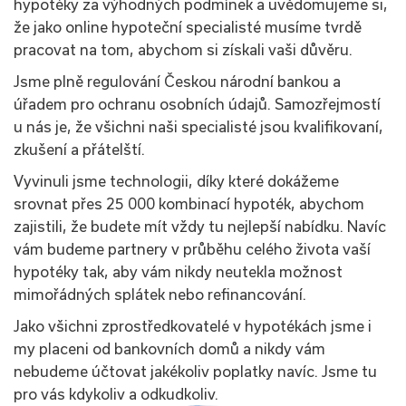
hypotéky za výhodných podmínek a uvědomujeme si,
že jako online hypoteční specialisté musíme tvrdě
pracovat na tom, abychom si získali vaši důvěru.
Jsme plně regulování Českou národní bankou a
úřadem pro ochranu osobních údajů. Samozřejmostí
u nás je, že všichni naši specialisté jsou kvalifikovaní,
zkušení a přátelští.
Vyvinuli jsme technologii, díky které dokážeme
srovnat přes 25 000 kombinací hypoték, abychom
zajistili, že budete mít vždy tu nejlepší nabídku. Navíc
vám budeme partnery v průběhu celého života vaší
hypotéky tak, aby vám nikdy neutekla možnost
mimořádných splátek nebo refinancování.
Jako všichni zprostředkovatelé v hypotékách jsme i
my placeni od bankovních domů a nikdy vám
nebudeme účtovat jakékoliv poplatky navíc. Jsme tu
pro vás kdykoliv a odkudkoliv.