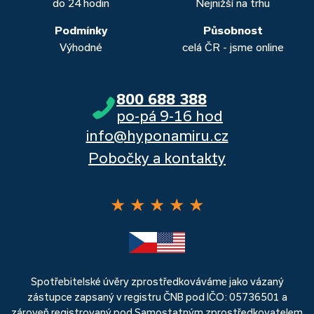
do 24 hodin
Nejnižší na trhu
Podmínky
Působnost
Výhodné
celá ČR - jsme online
800 688 388
po-pá 9-16 hod
info@hyponamiru.cz
Pobočky a kontakty
★
★
★
★
★
Spotřebitelské úvěry zprostředkováváme jako vázaný
zástupce zapsaný v registru ČNB pod IČO: 05736501 a
zároveň registrovaný pod Samostatným zprostředkovatelem