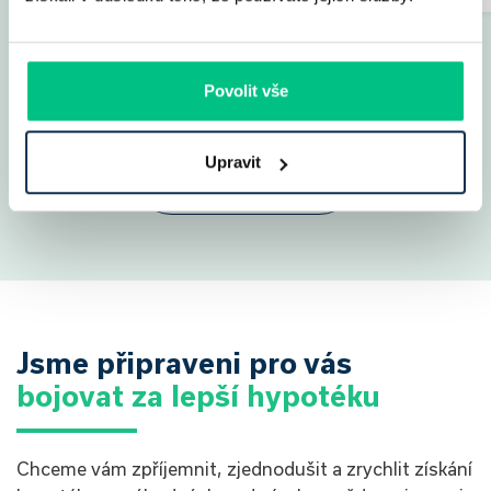
Povolit vše
Ukázat všechny
Upravit
příběhy
Jsme připraveni pro vás
bojovat za lepší hypotéku
Chceme vám zpříjemnit, zjednodušit a zrychlit získání