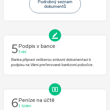
Podrobný seznam
dokumentů
5
Podpis v bance
5 dní
Banka připraví veškerou smluvní dokumentaci k
podpisu na Vámi preferované bankovní pobočce.
6
Peníze na účtě
1 týden