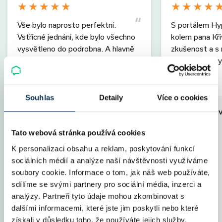
★
★
★
★
★
★
★
★
★
Vše bylo naprosto perfektní.
S portálem Hy
Vstřícné jednání, kde bylo všechno
kolem pana Kř
vysvětleno do podrobna. A hlavně
zkušenost a s r
šlo všechno všechno rychle. Paní
Celý proces vy
Žáčková…
zobrazit více
zobrazit více
Souhlas
Detaily
Více o cookies
Parametry ú
Parametry úvěru
Výše úvěru
Tato webová stránka používá cookies
Výše úvěru
2 200 000 Kč
Splatnost
K personalizaci obsahu a reklam, poskytování funkcí
Splatnost
30 let
Měs. splátka
sociálních médií a analýze naší návštěvnosti využíváme
Měs. splátka
8 231 Kč
Úrok
soubory cookie. Informace o tom, jak náš web používáte,
Úrok
2,09 %
Fixace
sdílíme se svými partnery pro sociální média, inzerci a
Fixace
5 let
LTV
analýzy. Partneři tyto údaje mohou zkombinovat s
LTV
80 %
Poplatky
dalšími informacemi, které jste jim poskytli nebo které
Specialista
Jana Žáčková
Specialista
získali v důsledku toho, že používáte jejich služby.