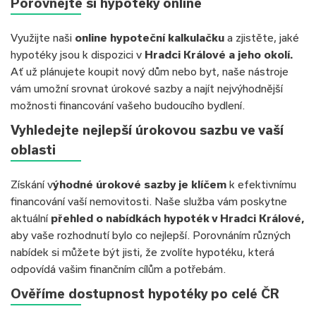
Porovnejte si hypotéky online
Využijte naši
online hypoteční kalkulačku
a zjistěte, jaké
hypotéky jsou k dispozici v
Hradci Králové a jeho okolí.
Ať už plánujete koupit nový dům nebo byt, naše nástroje
vám umožní srovnat úrokové sazby a najít nejvýhodnější
možnosti financování vašeho budoucího bydlení.
Vyhledejte nejlepší úrokovou sazbu ve vaší
oblasti
Získání v
ýhodné úrokové sazby je klíčem
k efektivnímu
financování vaší nemovitosti. Naše služba vám poskytne
aktuální
přehled o nabídkách hypoték v Hradci Králové,
aby vaše rozhodnutí bylo co nejlepší. Porovnáním různých
nabídek si můžete být jisti, že zvolíte hypotéku, která
odpovídá vašim finančním cílům a potřebám.
Ověříme dostupnost hypotéky po celé ČR