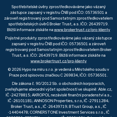
Spotřebitelské úvěry zprostředkováváme jako vázaný
zástupce zapsaný v registru ČNB pod IČO: 05736501 a
zároveň registrovaný pod Samostatným zprostředkovatelem
spotřebitelských úvěrů Broker Trust, a.s. IČO: 26439719.
Bližší informace získáte na
www.brokertrust.cz/pro-klienty
Pojistné produkty zprostředkováváme jako vázaný zástupce
zapsaný v registru ČNB pod IČO: 05736501 a zároveň
registrovaný pod Samostatným zprostředkovatelem Broker
Trust, a.s. IČO: 26439719. Bližší informace získáte na
www.brokertrust.cz/pro-klienty
© 2026 Hypo na míru s.r.o. je vedená u Městského soudu v
Praze pod spisovou značkou C 269834, IČO: 05736501.
Dle zákona č. 90/2012 Sb. o obchodních korporacích,
zveřejňujeme abecední výčet společností ve skupině: Able.cz,
IČ -24278815; AKROPOL nezávislé finanční poradenství a.s.,
IČ -26101181; ANNOSON Properties, s.r.o, IČ -27911284;
Broker Trust, a.s., IČ -26439719; BTrust Group, a.s., IČ
-14404478; CORNERSTONE Investment Services s.r.o., IČ