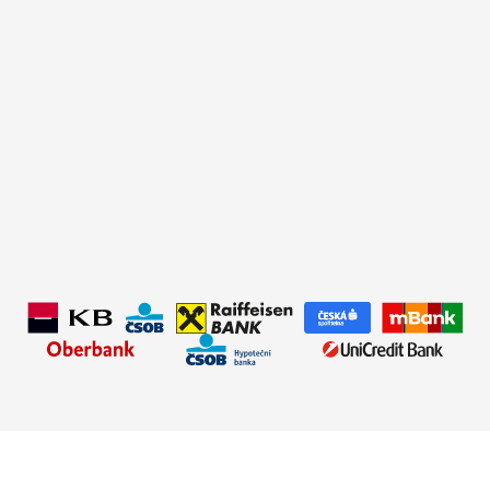
✅Typ úvěru:
Nová hypotéka
✅Úrok:
od 4,69 %
✅Hodnota nemovitosti:
3 800 000 Kč
✅Doba splácení:
30 let
✅Výše úvěru:
3 500 000 Kč
✅Měsíční splátka:
18 131 Kč