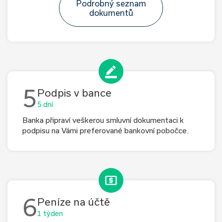
Podrobný seznam
dokumentů
5
Podpis v bance
5 dní
Banka připraví veškerou smluvní dokumentaci k
podpisu na Vámi preferované bankovní pobočce.
6
Peníze na účtě
1 týden