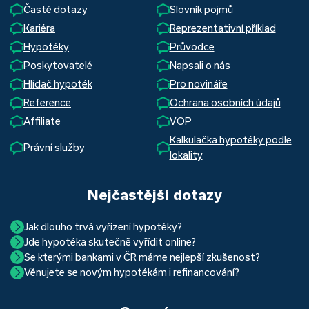
Časté dotazy
Slovník pojmů
Kariéra
Reprezentativní příklad
Hypotéky
Průvodce
Poskytovatelé
Napsali o nás
Hlídač hypoték
Pro novináře
Reference
Ochrana osobních údajů
Affiliate
VOP
Kalkulačka hypotéky podle
Právní služby
lokality
Nejčastější dotazy
Jak dlouho trvá vyřízení hypotéky?
Jde hypotéka skutečně vyřídit online?
Hypotéka se dá zvládnout za měsíc i za tři. Nejčastěji její
Se kterými bankami v ČR máme nejlepší zkušenost?
Ano, skutečně jde. Díky moderním technologiím, které
uzavření trvá okolo 2 měsíců. Důvodem je především
Věnujete se novým hypotékám i refinancování?
Nejvíce proklientská je určitě Hypoteční banka. Svou
používáme, již do banky při vyřizování hypotéky skutečně
schvalovací proces na straně bank. Existuje však řada cest,
Ano, věnujeme se jak novým hypotékám, tak
refinancování
rychlostí vyřizování požadavků, kvalitou servisu, nabídkou
nemusíte. Přesvědčte se sami.
jak schválení žádosti o hypotéku urychlit a my víme jak na
vašich aktuálních úvěrů na bydlení. Naši specialisté pro vás v
běžných účtů a rozhraním s názvem „Hypoteční zóna“.