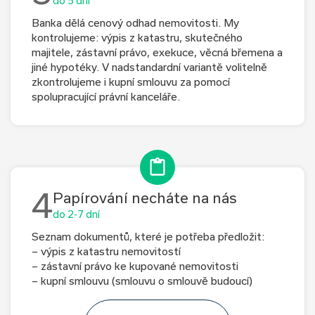
do 5 dní
Banka dělá cenový odhad nemovitosti. My
kontrolujeme: výpis z katastru, skutečného
majitele, zástavní právo, exekuce, věcná břemena a
jiné hypotéky. V nadstandardní variantě volitelně
zkontrolujeme i kupní smlouvu za pomocí
spolupracující právní kanceláře.
4
Papírování necháte na nás
do 2-7 dní
Seznam dokumentů, které je potřeba předložit:
– výpis z katastru nemovitostí
– zástavní právo ke kupované nemovitosti
– kupní smlouvu (smlouvu o smlouvě budoucí)