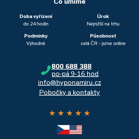
to. Přesvědčte se sami.
Co umíme
obou případech najdou výhodné řešení, které “utáhnete”.
Dalšími kvalitními proklientskými bankami jsou Komerční
banka, Moneta a Raiffeisenbank.
Doba vyřízení
Úrok
do 24 hodin
Nejnižší na trhu
Podmínky
Působnost
Výhodné
celá ČR - jsme online
800 688 388
po-pá 9-16 hod
info@hyponamiru.cz
Pobočky a kontakty
★
★
★
★
★