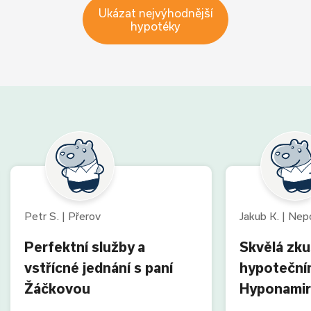
Ukázat nejvýhodnější
hypotéky
Petr S. | Přerov
Jakub K. | Ne
Perfektní služby a
Skvělá zk
vstřícné jednání s paní
hypoteční
Žáčkovou
Hyponamir