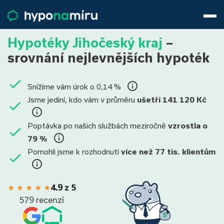
Hypotéky
Životní pojištění
Hypotéky Jihočeský kraj
–
Pojištění nemovitosti
srovnání nejlevnějších hypoték
Články
O nás
Snížíme vám úrok o 0,14 %
800 688 388
9−16 hod.
Jsme jediní, kdo vám v průměru
ušetří 141 120 Kč
Přihlásit
Poptávka po našich službách meziročně
vzrostla o
79 %
Pomohli jsme k rozhodnutí
více než 77 tis. klientům
★
★
★
★
★
4.9 z 5
579 recenzí