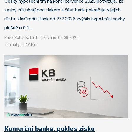
Český hypoteční trh na konci července 2026 potvrzuje, že
sazby zůstávají pod tlakem a část bank pokračuje v jejich
růstu. UniCredit Bank od 27.7.2026 zvýšila hypoteční sazby
plošně o 0,1…
Pavel Pohanka
|
aktualizováno: 04.08.2026
4 minuty k přečtení
Komerční banka: pokles zisku