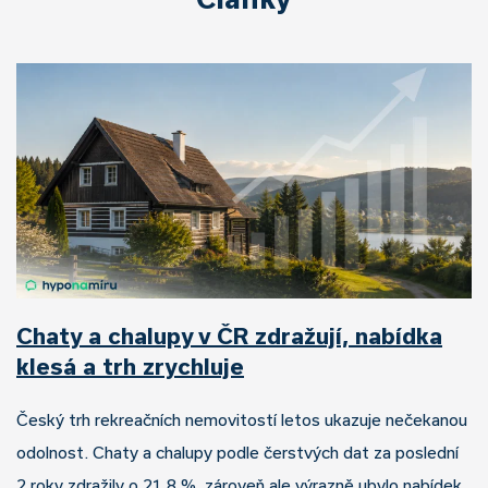
Chaty a chalupy v ČR zdražují, nabídka
klesá a trh zrychluje
Český trh rekreačních nemovitostí letos ukazuje nečekanou
odolnost. Chaty a chalupy podle čerstvých dat za poslední
2 roky zdražily o 21,8 %, zároveň ale výrazně ubylo nabídek