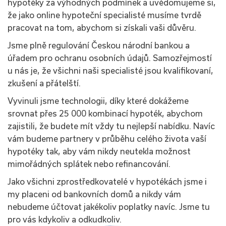
hypotéky za výhodných podmínek a uvědomujeme si,
že jako online hypoteční specialisté musíme tvrdě
pracovat na tom, abychom si získali vaši důvěru.
Jsme plně regulování Českou národní bankou a
úřadem pro ochranu osobních údajů. Samozřejmostí
u nás je, že všichni naši specialisté jsou kvalifikovaní,
zkušení a přátelští.
Vyvinuli jsme technologii, díky které dokážeme
srovnat přes 25 000 kombinací hypoték, abychom
zajistili, že budete mít vždy tu nejlepší nabídku. Navíc
vám budeme partnery v průběhu celého života vaší
hypotéky tak, aby vám nikdy neutekla možnost
mimořádných splátek nebo refinancování.
Jako všichni zprostředkovatelé v hypotékách jsme i
my placeni od bankovních domů a nikdy vám
nebudeme účtovat jakékoliv poplatky navíc. Jsme tu
pro vás kdykoliv a odkudkoliv.