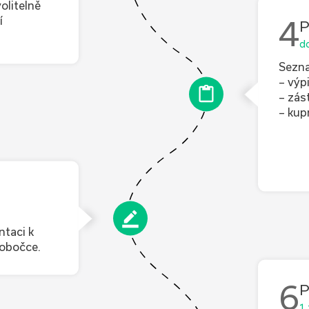
olitelně
í
4
P
do
Sezna
– výp
– zás
– kup
ntaci k
pobočce.
6
P
1