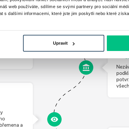
 náš web používáte, sdílíme se svými partnery pro sociální média
te si tak
 s dalšími informacemi, které jste jim poskytli nebo které získa
íme vám též
m bude k
dáme po
Upravit
2
Z
ní online
d
Nezáv
podkl
potvr
všech
My
ého
 břemena a