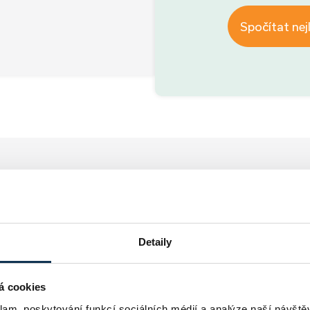
Spočítat nej
Jak
to bude probíhat
Detaily
á cookies
R
klam, poskytování funkcí sociálních médií a analýze naší návšt