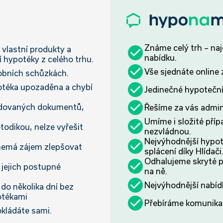
Známe celý trh – na
vlastní produkty a
nabídku.
í hypotéky z celého trhu.
Vše sjednáte online
obních schůzkách.
otéka upozaděna a chybí
Jedinečné hypoteční
dovaných dokumentů,
Řešíme za vás admini
Umíme i složité příp
todikou, nelze vyřešit
nezvládnou.
Nejvýhodnější hypot
nemá zájem zlepšovat
splácení díky Hlídači
Odhalujeme skryté 
 jejich postupné
na ně.
Nejvýhodnější nabíd
do několika dní bez
otékami
Přebíráme komunikac
kládáte sami.