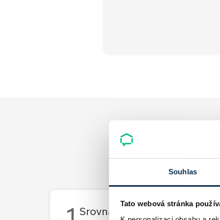
Souhlas
Tato webová stránka použív
1
Srovnání všech hypoték v Č
K personalizaci obsahu a re