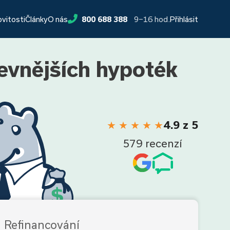
9−16 hod.
ovitosti
Články
O nás
800 688 388
Přihlásit
levnějších hypoték
★
★
★
★
★
4.9 z 5
579 recenzí
Refinancování