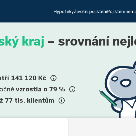
Hypotéky
Životní pojištění
Pojištění nem
ký kraj
– srovnání nej
etří 141 120 Kč
ročně
vzrostla o 79 %
ž 77 tis. klientům