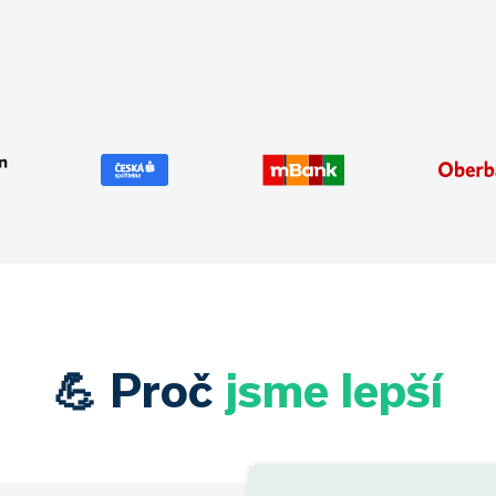
💪 Proč
jsme lepší