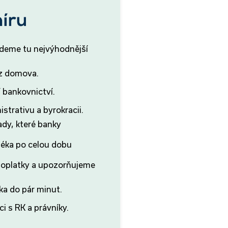
jdeme tu nejvýhodnější
 z domova.
 bankovnictví.
strativu a byrokracii.
ady, které banky
éka po celou dobu
.
poplatky a upozorňujeme
ka do pár minut.
i s RK a právníky.