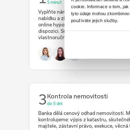
5 minut
cookie. Informace o tom, jak
Vyplňte nám co nejvíce informací, zpřesní
tyto údaje mohou zkombinovat
nabídku a získáte lepší podmínky. Přiděl
používáte jejich služby.
online hypotečního specialistu, který vá
dispozici. Superkonkrétní nabídku vám 
vlastnoruční kontrole do druhého dne.
jsme ny
3
Kontrola nemovitosti
do 5 dní
Banka dělá cenový odhad nemovitosti. 
kontrolujeme: výpis z katastru, skutečn
majitele, zástavní právo, exekuce, věcná