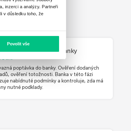
, inzerci a analýzy. Partneři
li v důsledku toho, že
Povolit vše
áměr financování do banky
o 1 dne
azná poptávka do banky. Ověření dodaných
adů, ověření totožnosti. Banka v této fázi
zuje nabídnuté podmínky a kontroluje, zda má
ny nutné podklady.