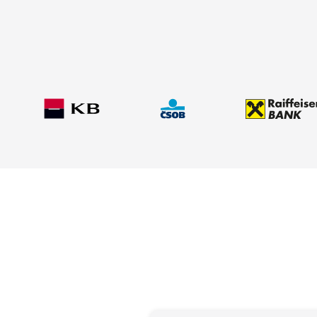
✅Typ úvěru:
Nová hypotéka
✅Úrok:
od 4,69 %
✅Hodnota nemovitosti:
3 800 000 Kč
✅Doba splácení:
30 let
✅Výše úvěru:
3 500 000 Kč
✅Měsíční splátka:
18 131 Kč