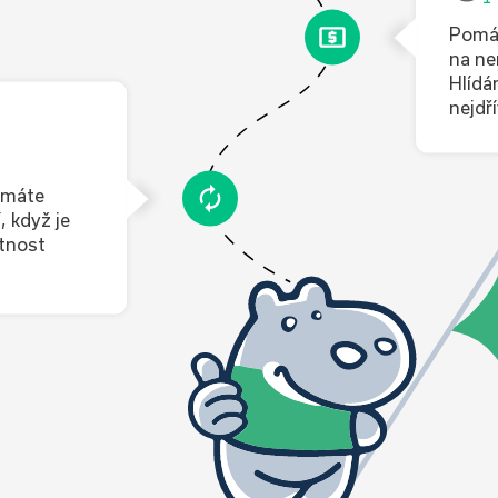
Pomáh
na ne
Hlídá
nejdř
 máte
, když je
atnost