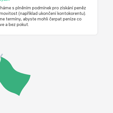
áme s plněním podmínek pro získání peněz
movitost (například ukončení kontokorentu).
me termíny, abyste mohli čerpat peníze co
íve a bez pokut.