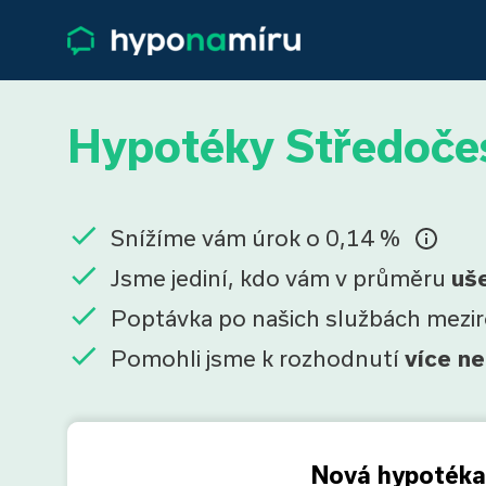
Hypotéky Středočes
Snížíme vám úrok o 0,14 %
Jsme jediní, kdo vám v průměru
uš
Poptávka po našich službách mezi
Pomohli jsme k rozhodnutí
více ne
Nová hypotéka