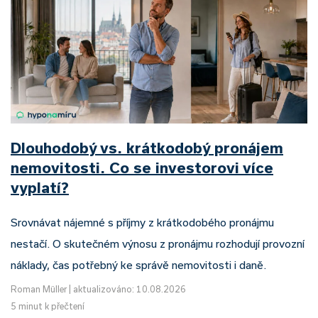
Dlouhodobý vs. krátkodobý pronájem
nemovitosti. Co se investorovi více
vyplatí?
Srovnávat nájemné s příjmy z krátkodobého pronájmu
nestačí. O skutečném výnosu z pronájmu rozhodují provozní
náklady, čas potřebný ke správě nemovitosti i daně.
Roman Müller
|
aktualizováno: 10.08.2026
5 minut k přečtení