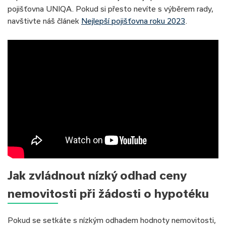
pojišťovna UNIQA. Pokud si přesto nevíte s výběrem rady,
navštivte náš článek
Nejlepší pojišťovna roku 2023
.
Jak zvládnout nízký odhad ceny
nemovitosti při žádosti o hypotéku
Pokud se setkáte s nízkým odhadem hodnoty nemovitosti,