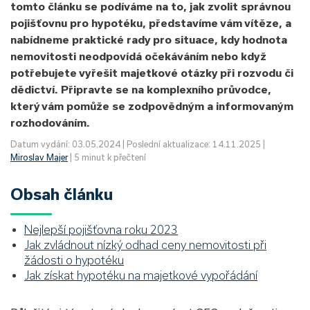
tomto článku se podíváme na to, jak zvolit správnou
pojišťovnu pro hypotéku, představíme vám vítěze, a
nabídneme praktické rady pro situace, kdy hodnota
nemovitosti neodpovídá očekáváním nebo když
potřebujete vyřešit majetkové otázky při rozvodu či
dědictví. Připravte se na komplexního průvodce,
který vám pomůže se zodpovědným a informovaným
rozhodováním.
Datum vydání: 03.05.2024 | Poslední aktualizace: 14.11.2025 |
Miroslav Majer
| 5 minut k přečtení
Obsah článku
Nejlepší pojišťovna roku 2023
Jak zvládnout nízký odhad ceny nemovitosti při
žádosti o hypotéku
Jak získat hypotéku na majetkové vypořádání