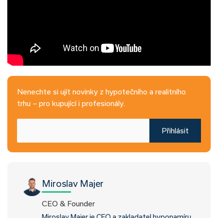
Nenechte si ujít novinky z hypotečního a realitního
trhu – pro kupující i profesionály.
Přihlásit
Miroslav Majer
CEO & Founder
Miroslav Majer je CEO a zakladatel hyponamíru.