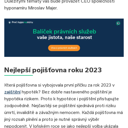
Důležitými tématy vás bude provázet CEO společnosti
hyponamíru Miroslav Majer.
Nejlepší pojišťovna roku 2023
Která pojišťovna si vybojovala první příčku za rok 2023 v
zajištění
hypoték? Bez dobře nastaveného pojištění je
hypotéka rizikem. Proto k hypotéce i pojištění přistupujte
zodpovědně. Nejčastěji se pojištění sjednává proti riziku
úmrtí, invaliditě a závažným nemocem. Každá pojišťovna má
jiný rozsah plnění a proto je nutné správný výběr
nepodcenit. V loňském roce se jako nejlepší volba ukázala