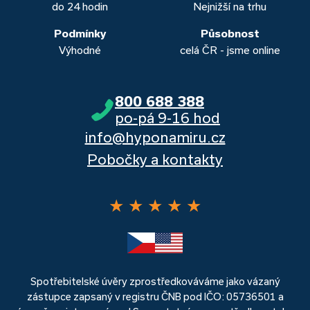
do 24 hodin
Nejnižší na trhu
Podmínky
Působnost
Výhodné
celá ČR - jsme online
800 688 388
po-pá 9-16 hod
info@hyponamiru.cz
Pobočky a kontakty
★
★
★
★
★
Spotřebitelské úvěry zprostředkováváme jako vázaný
zástupce zapsaný v registru ČNB pod IČO: 05736501 a