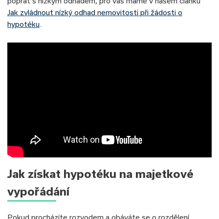
poprat s nízkým odhadem, pro vás máme v našem článku
Jak zvládnout nízký odhad nemovitosti při žádosti o
hypotéku
.
Jak získat hypotéku na majetkové
vypořádání
Pokud procházíte rozvodem a obáváte se o rozdělení