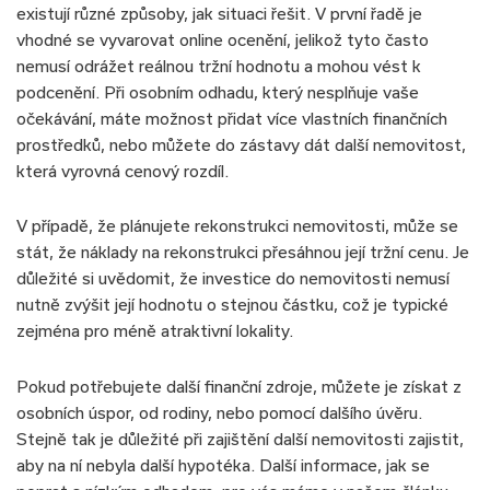
existují různé způsoby, jak situaci řešit. V první řadě je
vhodné se vyvarovat online ocenění, jelikož tyto často
nemusí odrážet reálnou tržní hodnotu a mohou vést k
podcenění. Při osobním odhadu, který nesplňuje vaše
očekávání, máte možnost přidat více vlastních finančních
prostředků, nebo můžete do zástavy dát další nemovitost,
která vyrovná cenový rozdíl.
V případě, že plánujete rekonstrukci nemovitosti, může se
stát, že náklady na rekonstrukci přesáhnou její tržní cenu. Je
důležité si uvědomit, že investice do nemovitosti nemusí
nutně zvýšit její hodnotu o stejnou částku, což je typické
zejména pro méně atraktivní lokality.
Pokud potřebujete další finanční zdroje, můžete je získat z
osobních úspor, od rodiny, nebo pomocí dalšího úvěru.
Stejně tak je důležité při zajištění další nemovitosti zajistit,
aby na ní nebyla další hypotéka. Další informace, jak se