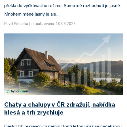
přešla do vyčkávacího režimu. Samotné rozhodnutí je jasné.
Mnohem méně jasný je ale…
Pavel Pohanka
|
aktualizováno: 10.08.2026
Chaty a chalupy v ČR zdražují, nabídka
klesá a trh zrychluje
Český trh rekreačních nemovitostí letos ukazuje nečekanou