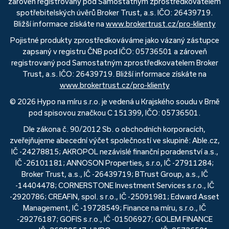
zároveň registrovaný pod Samostatným zprostředkovatelem
spotřebitelských úvěrů Broker Trust, a.s. IČO: 26439719.
Bližší informace získáte na
www.brokertrust.cz/pro-klienty
Pojistné produkty zprostředkováváme jako vázaný zástupce
zapsaný v registru ČNB pod IČO: 05736501 a zároveň
registrovaný pod Samostatným zprostředkovatelem Broker
Trust, a.s. IČO: 26439719. Bližší informace získáte na
www.brokertrust.cz/pro-klienty
© 2026 Hypo na míru s.r.o. je vedená u Krajského soudu v Brně
pod spisovou značkou C 151399, IČO: 05736501.
Dle zákona č. 90/2012 Sb. o obchodních korporacích,
zveřejňujeme abecední výčet společností ve skupině: Able.cz,
IČ -24278815; AKROPOL nezávislé finanční poradenství a.s.,
IČ -26101181; ANNOSON Properties, s.r.o, IČ -27911284;
Broker Trust, a.s., IČ -26439719; BTrust Group, a.s., IČ
-14404478; CORNERSTONE Investment Services s.r.o., IČ
-2920786; CREAFIN, spol. s r.o., IČ -25091981; Edward Asset
Management, IČ -19728549; Finance na míru, s.r.o., IČ
-29276187; GOFIS s.r.o., IČ -01506927; GOLEM FINANCE