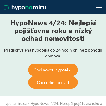
Hypotéky
Životní pojištění
Pojištění nemovitosti
HypoNews 4/24: Nejlepší
Články
pojišťovna roku a nízký
O nás
odhad nemovitosti
800 688 388
9−16 hod.
Předschválená hypotéka do 24 hodin online z pohodlí
Přihlásit
domova.
Chci novou hypotéku
Chci refinancovat
hyponamiru.cz
/
HypoNews 4/24: Nejlepší pojišťovna roku a