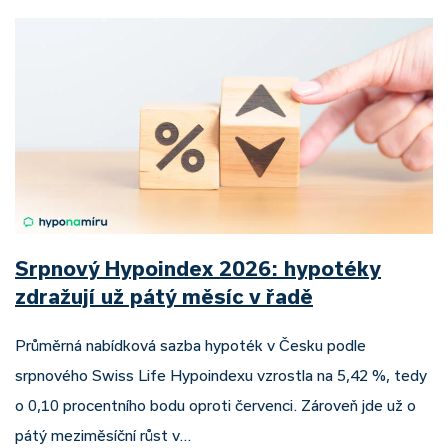
Srpnový Hypoindex 2026: hypotéky
zdražují už pátý měsíc v řadě
Průměrná nabídková sazba hypoték v Česku podle
srpnového Swiss Life Hypoindexu vzrostla na 5,42 %, tedy
o 0,10 procentního bodu oproti červenci. Zároveň jde už o
pátý meziměsíční růst v…