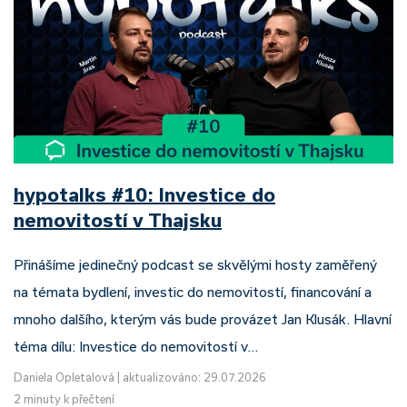
hypotalks #10: Investice do
nemovitostí v Thajsku
Přinášíme jedinečný podcast se skvělými hosty zaměřený
na témata bydlení, investic do nemovitostí, financování a
mnoho dalšího, kterým vás bude provázet Jan Klusák. Hlavní
téma dílu: Investice do nemovitostí v…
Daniela Opletalová
|
aktualizováno: 29.07.2026
2 minuty k přečtení