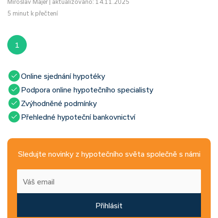
Miroslav Majer
|
aktualizováno: 14.11.2025
5 minut k přečtení
1
Online sjednání hypotéky
Podpora online hypotečního specialisty
Zvýhodněné podmínky
Přehledné hypoteční bankovnictví
Sledujte novinky z hypotečního světa společně s námi
Přihlásit