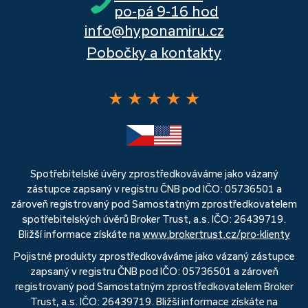
po-pá 9-16 hod
info@hyponamiru.cz
Pobočky a kontakty
★
★
★
★
★
Spotřebitelské úvěry zprostředkováváme jako vázaný
zástupce zapsaný v registru ČNB pod IČO: 05736501 a
zároveň registrovaný pod Samostatným zprostředkovatelem
spotřebitelských úvěrů Broker Trust, a.s. IČO: 26439719.
Bližší informace získáte na
www.brokertrust.cz/pro-klienty
Pojistné produkty zprostředkováváme jako vázaný zástupce
zapsaný v registru ČNB pod IČO: 05736501 a zároveň
registrovaný pod Samostatným zprostředkovatelem Broker
Trust, a.s. IČO: 26439719. Bližší informace získáte na