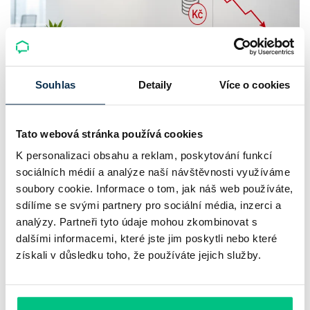
Souhlas
Detaily
Více o cookies
Komerční banka: pokles zisku
neznamená slabší banku
Tato webová stránka používá cookies
Komerční banka nabízí docela plastický obrázek dnešního
K personalizaci obsahu a reklam, poskytování funkcí
sociálních médií a analýze naší návštěvnosti využíváme
bankovního trhu. Na jedné straně jí podle zadaného rámce
soubory cookie. Informace o tom, jak náš web používáte,
klesl zisk na 8,5 miliardy korun, na druhé ale dál výrazně
sdílíme se svými partnery pro sociální média, inzerci a
rostly úvěry a…
analýzy. Partneři tyto údaje mohou zkombinovat s
dalšími informacemi, které jste jim poskytli nebo které
Pavel Pohanka
|
aktualizováno: 31.07.2026
získali v důsledku toho, že používáte jejich služby.