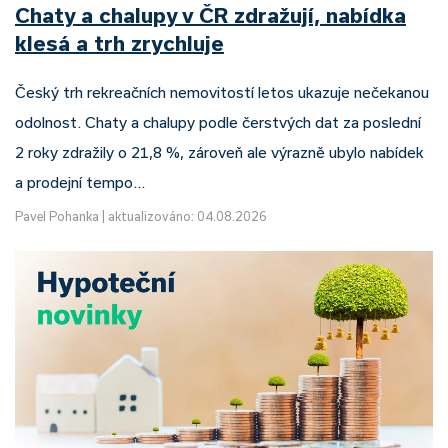
Chaty a chalupy v ČR zdražují, nabídka
klesá a trh zrychluje
Český trh rekreačních nemovitostí letos ukazuje nečekanou
odolnost. Chaty a chalupy podle čerstvých dat za poslední
2 roky zdražily o 21,8 %, zároveň ale výrazně ubylo nabídek
a prodejní tempo…
Pavel Pohanka
|
aktualizováno: 04.08.2026