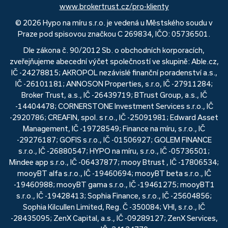
www.brokertrust.cz/pro-klienty
© 2026 Hypo na míru s.r.o. je vedená u Městského soudu v
Praze pod spisovou značkou C 269834, IČO: 05736501.
Dle zákona č. 90/2012 Sb. o obchodních korporacích,
zveřejňujeme abecední výčet společností ve skupině: Able.cz,
IČ -24278815; AKROPOL nezávislé finanční poradenství a.s.,
IČ -26101181; ANNOSON Properties, s.r.o, IČ -27911284;
Broker Trust, a.s., IČ -26439719; BTrust Group, a.s., IČ
-14404478; CORNERSTONE Investment Services s.r.o., IČ
-2920786; CREAFIN, spol. s r.o., IČ -25091981; Edward Asset
Management, IČ -19728549; Finance na míru, s.r.o., IČ
-29276187; GOFIS s.r.o., IČ -01506927; GOLEM FINANCE
s.r.o., IČ -26880547; HYPO na míru, s.r.o., IČ -05736501;
Mindee app s.r.o., IČ -06437877; mooy Btrust , IČ -17806534;
mooyBT alfa s.r.o., IČ -19460694; mooyBT beta s.r.o., IČ
-19460988; mooyBT gama s.r.o., IČ -19461275; mooyBT1
s.r.o., IČ -19428413; Sophia Finance, s.r.o., IČ -25604856;
Sophia Kilcullen Limited, Reg. Č -350084; VHI, s.r.o., IČ
-28435095; ZenX Capital, a.s., IČ -09289127; ZenX Services,