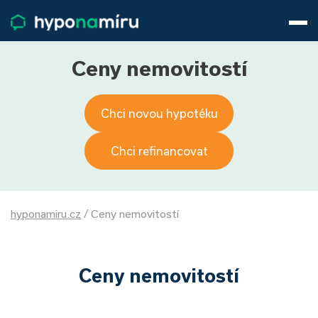
Hypotéky
Životní pojištění
Pojištění nemovitosti
Ceny nemovitostí
Články
O nás
Chci novou hypotéku
800 688 388
9−16 hod.
Přihlásit
Chci refinancovat
hyponamiru.cz
/
Ceny nemovitostí
Ceny nemovitostí